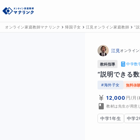
オンライン家庭教師マナリンク
帰国子女
江見オンライン家庭教師
“
江見
オンライン
中学数
教科指導
“説明できる
#
海外子女
無料体
12,000
円
/月
教材は先生が用意
中学1年生
中学2