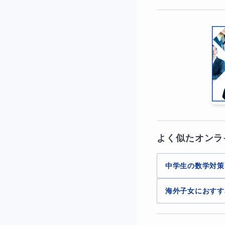
私は公立中で9年
な軌道修正をしま
これにより、“わか
📗受講後は
生徒は公式を覚え
これは入試・定期
自ら学び、自ら説
す。
よく似たオンラ
中学生の数学対策
📘
授業の流
海外子女におすす
🟦 STEP