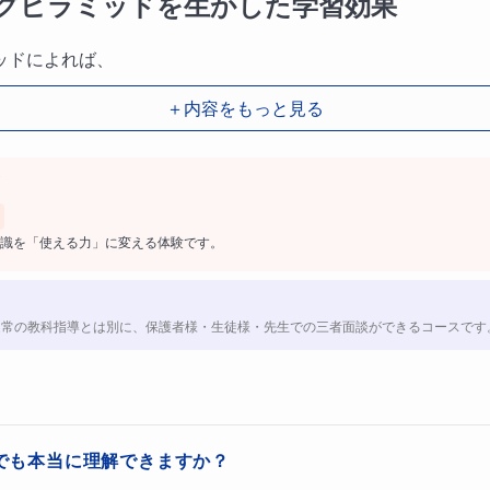
グピラミッドを生かした学習効果
ッドによれば、
＋内容をもっと見る
識を「使える力」に変える体験です。
：75％
：90％
通常の教科指導とは別に、保護者様・生徒様・先生での三者面談ができるコースです
率を持つことが示されています。
る数学”オンライン90は、この最上位2つ
とし込んだコースです。
でも本当に理解できますか？