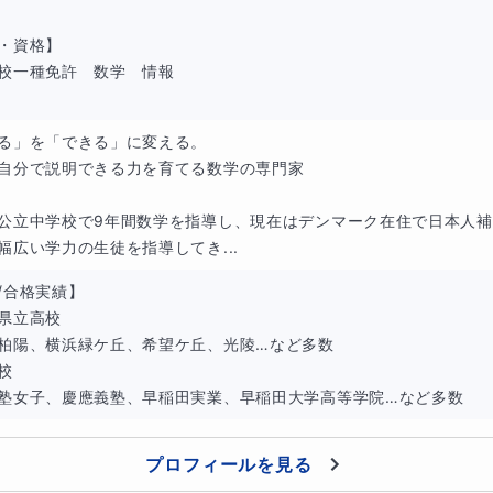
業では分かるのに、テストでは解けない」という悩みを抱えて
・資格】

もり”で終わってしまい、
自分で考える時間
と
説明できるアウ
校一種免許　数学　情報

学ぶ力を育てるための新しいオンライン数学コースを作りまし
る」を「できる」に変える。

自分で説明できる力を育てる数学の専門家

ースが提供するもの
公立中学校で9年間数学を指導し、現在はデンマーク在住で日本人
”オンライン90は、ラーニングピラミッドの最上位「自分でやる
幅広い学力の生徒を指導してき...
されています。
/合格実績】

の自力学習、最後の30分で私に説明し、理解を定着させます。
県立高校

て、数学の本質理解を深めるための講座です。
柏陽、横浜緑ケ丘、希望ケ丘、光陵…など多数

校

って学力が伸びるのか
塾女子、慶應義塾、早稲田実業、早稲田大学高等学院…など多数
調べ、考え、解き、説明を準備します。
プロフィールを見る
ン面談で、自らの言葉で解法を伝えます。