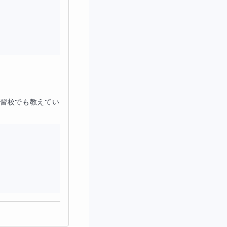
います。
トプット
が不足して
た。
補習校でも教えてい
」「他者に説明す