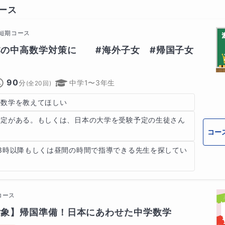
ース
問題に自分で取り組む
/短期コース
式を自分で調べる
の中高数学対策に　　#海外子女　#帰国子女
・気づき・手順を整理
90
分
中学1〜3年生
(全
20
回)
か」を考える
の数学を教えてほしい
モ
予定がある。もしくは、日本の大学を受験予定の生徒さん
コー
で“わかる”に到達する時間を作る
3時以降もしくは昼間の時間で指導できる先生を探してい
P2：オンライン説明（30分）
コース
葉で解法を説明
対象】帰国準備！日本にあわせた中学数学