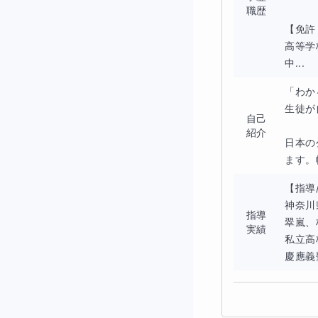
職歴
多くの生徒が「授
【免許
これは“理解したつ
高等学
いるためです。
中...
そこで私は、自ら
「わか
生徒が
📗このコ
自己
紹介
日本の
“説明できる数学
ます。
る」を中心に構成
【指導
60分は生徒主体
神奈川
指導
主体的学習力を育
翠嵐、
実績
私立高
📗どうや
慶應義
生徒はまず自分で
その後のオンライ