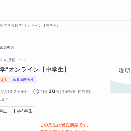
説明できる数学”オンライン【中学生】
家庭教師
学
の
月額コース
数学”オンライン【中学生】
三者面談あり
験あり
30
(税込
13,200
円)
1回
分
(
月4回(週1回目安)
)
します
年生
中学3年生
この先生は現在満席です。