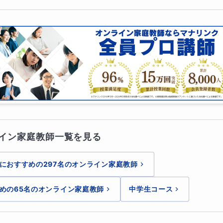
間、デンマーク補習校での指導経験から、誤解・思考の抜けを
す。
ったつもり”を“本当にできる”へ変える学びが実現します。
どう変わるか
るだけではなく、
「なぜそうなるのかを説明できる数学力」
を
テスト・中高一貫校の先取り学習にも役立つ、一生ものの学習
明し、自ら理解を深める経験を積むことで、数学への自信と主
イン家庭教師一覧を見る
におすすめの297名のオンライン家庭教師
れ（90分）
めの65名のオンライン家庭教師
中学生コース
1：自力学習（60分）