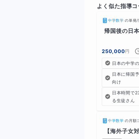
よく似た指導コ
指定プリントや
中学数学
の
単発
必要な情報や公
帰国後の日本
ノートに考え方
250,000
円
「どう説明する
日本の中学
質問や疑問をメ
日本に帰国
向け
🎯
目的：自分の頭
日本時間で2
る生徒さん
🟦 STE
中学数学
の
月額
生徒が自分の言
【海外子女