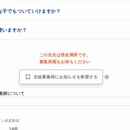
でも対面以上の理解が得られるように設計しています。

な子でもついていけますか？
生徒が自分で学ぶ→自分で説明する」というラーニングピラミッド最
の授業より圧倒的に定着します。さらに、私は公立中学校で9年間幅
す。

り、説明を聞けばどこに誤解があるかを瞬時に見抜けます。短時間で
使いますか？
からないところを一緒に見つけ、整える」ための構造です。

ます。
徒のペースで学び、最後の30分で私が説明を聞き、必要な軌道修正
校の教科内容に基づいた問題 を中心に扱います。

ことで理解が可視化される”ため、このコースと非常に相性が良いで
いる教科書、定期テスト範囲、学校ワーク、プリントをそのまま使う
この先生は現在満席です。
られます。
。特に「授業ではわかるのにテストで点が取れない」という生徒には
募集再開をお待ちください
最も効果的だからです。必要に応じて、生徒の弱点に合わせた補助プ
で提供します。
生徒募集時にお知らせを希望する
教師について
イン家庭教師
14年