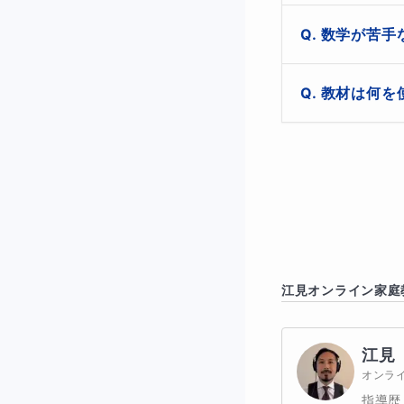
はい、オンライン
数学が苦手
授業の中心は「
ので、聞くだけ
もちろん大丈夫で
てきた経験があ
教材は何を
このコースは「わ
えることができ
最初の60分は生
本コースでは 学
子ほど“説明する
学校で使用して
のペースで進め
を最大化します
題を扱うことが
もこちらで無料
江見
オンライン家庭
江見
オンラ
指導歴