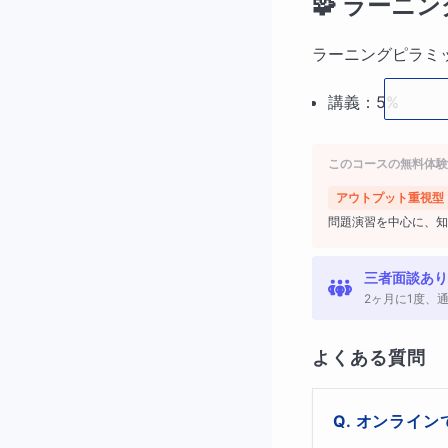
🧩
ラーニン
ラーニングピラミ
講義：5%
読書：10%
このコースの無料体験
に対して、
アウトプット重視型
問題演習を中心に、知
自分でやってみる
他者に説明する
三者面談あり
2ヶ月に1度、
が最も高い定着
よくある質問
“説明でき
業設計に落
オンライン