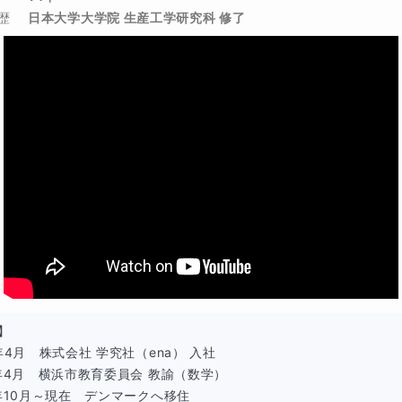
歴
日本大学大学院 生産工学研究科 修了
質
学ぶ時間
（Do）
説明する時間
（Teach）
とで、
学力」= アウトプット型理解
。
】

年4月　株式会社 学究社（ena） 入社

のコースが必要か
3年4月　横浜市教育委員会 教諭（数学）

2年10月～現在　デンマークへ移住
