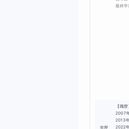
最終学
🔵 授業の本
生徒自身が
自ら
生徒自身が
自ら
この2つが揃うこ
「本当にできる数
を確実に育てます
【職歴
2007
📗なぜこ
201
202
学歴