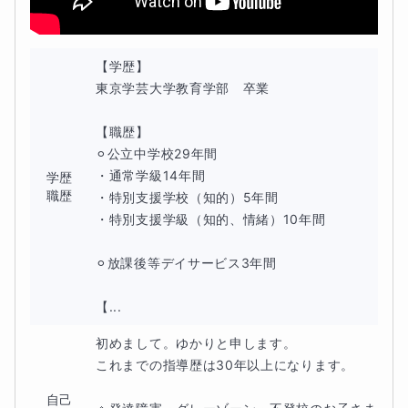
７．安心して話せる雰囲気を大切にします
【学歴】

最初から勉強のハードルを高くするのではなく、
東京学芸大学教育学部　卒業

「できそう」「少しやってみよう」と思えるところから
始
【職歴】

⚪︎公立中学校29年間

めて
いきます。
・通常学級14年間

学歴
職歴
・特別支援学校（知的）5年間

・特別支援学級（知的、情緒）10年間

🌼大切にしていること🌼
⚪︎放課後等デイサービス3年間

不登校のお子さんは、これまでの学校生活の中で
【...
「授業についていけない」
初めまして。ゆかりと申します。

これまでの指導歴は30年以上になります。

「勉強が分からない」
自己