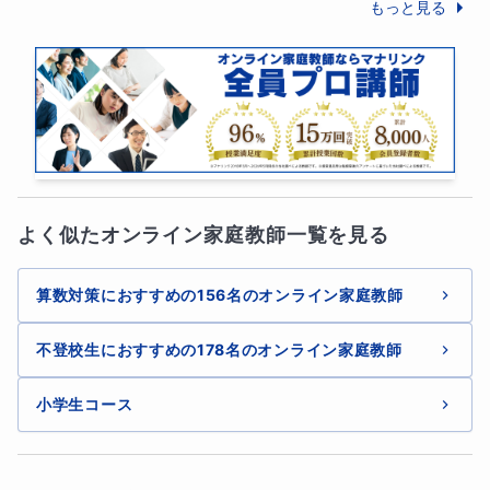
学校の授業の補習だけでなく、これからの学習の土台とな
もっと見る
る力を育てることを目指します。
🌼授業の流れ（45分）🌼
１．導入（約５分）
よく似たオンライン家庭教師一覧を見る
・あいさつ、簡単な会話
算数対策におすすめの156名のオンライン家庭教師
・その日の体調や気分の確認
不登校生におすすめの178名のオンライン家庭教師
・前回の内容の簡単な振り返り
小学生コース
お子さんが安心して授業に入れるよう、リラックスした雰
囲気でスタートします。