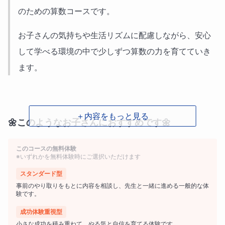
のための算数コースです。
お子さんの気持ちや生活リズムに配慮しながら、安心
して学べる環境の中で少しずつ算数の力を育てていき
ます。
＋内容をもっと見る
🌼このようなお子さんにおすすめです🌼
・学校に通えていない期間があり、学習の遅れが心配
このコースの無料体験
※いずれかを無料体験時にご選択いただけます
・集団の授業が苦手
スタンダード型
事前のやり取りをもとに内容を相談し、先生と一緒に進める一般的な体
・家でどのように勉強すればよいのか分からない
験です。
成功体験重視型
・勉強への自信を失っている
小さな成功を積み重ねて、やる気と自信を育てる体験です。