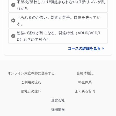
不登校/登校しぶり/朝起きられない/生活リズムが乱
・学習計画の確認
れがち
叱られるのが怖い。対面が苦手。自信を失ってい
などについて可能な範囲で対応しますので、お気軽にご相
る。
談ください。
勉強の遅れが気になる。発達特性（ADHD/ASD/L
D）も含めて対応可
コースの詳細を見る
🌼体験授業について🌼
「オンライン授業が初めてで不安」
オンライン家庭教師に登録する
合格体験記
「人と話すことに緊張してしまう」
ご利用の流れ
料金体系
というお子さんのために、体験授業もご用意しています。
他社との違い
よくある質問
運営会社
最初は簡単な会話や短い学習から始めるなど、お子さんの
採用情報
様子を見ながら無理のない形で進めていきます。