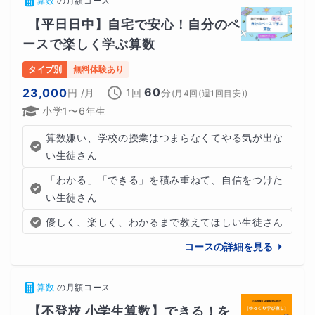
算数
の
月額コース
【平日日中】自宅で安心！自分のペ
保護者の方とも適宜コミュニケーションを取り、
ースで楽しく学ぶ算数
・お子さんの学習の様子
タイプ別
無料体験あり
60
23,000
円
/月
1回
分
(
月4回(週1回目安)
)
・無理のない学習の進め方
小学1〜6年生
・家庭での声かけやサポート方法
算数嫌い、学校の授業はつまらなくてやる気が出な
い生徒さん
などを
「授業報告」
で詳しく共有し、お子さんに合った学
「わかる」「できる」を積み重ねて、自信をつけた
習方法を一緒に考えていきます。
い生徒さん
優しく、楽しく、わかるまで教えてほしい生徒さん
また、
「２ヶ月に一度の三者（二者）面談」
を実施し、
コースの詳細を見る
・勉強計画作成
算数
の
月額コース
・宿題管理
【不登校 小学生算数】できる！を