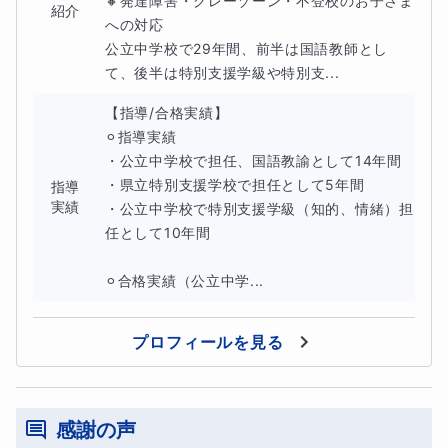
🔸発達障害・グレーゾーン・不登校のお子さま
紹介
「自信がなくなってしまった」
への対応

公立中学校で29年間、前半は国語教師とし
といった経験をしていることもあります。
て、後半は特別支援学級や特別支...
【指導/合格実績】

そのため本コースでは、
⚪︎指導実績

・公立中学校で担任、国語教諭として14年間

・県立特別支援学校で担任として5年間

指導
安心して学べること
実績
・公立中学校で特別支援学級（知的、情緒）担
任として10年間

小さな成功体験を積み重ねること
⚪︎合格実績（公立中学...
を大切にしています。
プロフィールを見る
無理に学習を進めるのではなく、お子さんが安心できるペ
ースで少しずつ学習に向き合えるようサポートします。
感謝の声