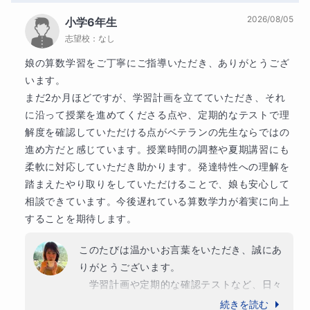
2026/08/05
小学6年生
志望校：
なし
🌼学習内容について🌼
娘の算数学習をご丁寧にご指導いただき、ありがとうござ
います。

学習内容は、お子さんの状況や理解度に合わせて柔軟に調
まだ2か月ほどですが、学習計画を立てていただき、それ
整します。
に沿って授業を進めてくださる点や、定期的なテストで理
解度を確認していただける点がベテランの先生ならではの
・学校の授業のフォロー
進め方だと感じています。授業時間の調整や夏期講習にも
柔軟に対応していただき助かります。発達特性への理解を
・これまでの学習の復習
踏まえたやり取りをしていただけることで、娘も安心して
相談できています。今後遅れている算数学力が着実に向上
・計算の基礎練習
することを期待します。
・文章問題の考え方の整理
このたびは温かいお言葉をいただき、誠にあ
りがとうございます。

など、お子さんの状態に合わせて無理のない形で進めてい
　学習計画や定期的な確認テストなど、日々
きます。
の取り組みをそのように感じていただけたこ
続きを読む