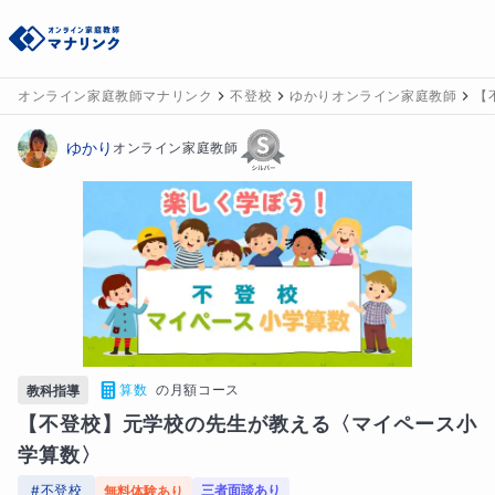
オンライン家庭教師マナリンク
不登校
ゆかりオンライン家庭教師
【
ゆかり
オンライン家庭教師
算数
の
月額コース
教科指導
【不登校】元学校の先生が教える〈マイペース小
学算数〉
#
不登校
三者面談あり
無料体験あり