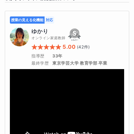
ながら授業を行います。
授業では次のような配慮をしています。
授業の見える化機能
対応
ゆかり
１．カメラのオン・オフなど、参加方法はお子さんの安心
オンライン家庭教師
できる形を大切にします
5.00
(
42
件)
指導歴
33年
２．その日の体調や気持ちに合わせて、無理のない形で授
最終学歴
東京学芸大学 教育学部 卒業
業を進めます
３．予定の変更にも可能な限り柔軟に対応します
４．色分けや図を使って、問題の内容を整理します
５．問題文を一緒に読みながら意味を確認します
６．計算や解き方を小さなステップに分けて進めます