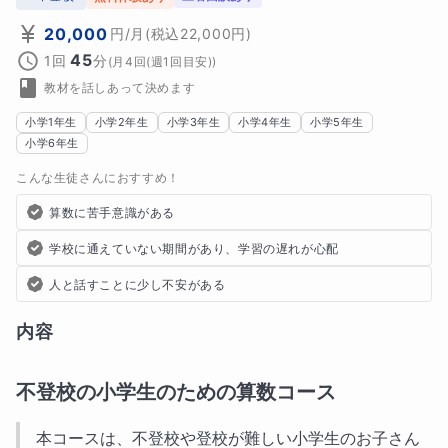
20,000
円
/月
(税込
22,000
円)
45
1回
分
(
月4回(週1回目安)
)
教材を話しあって決めます
小学1年生
小学2年生
小学3年生
小学4年生
小学5年生
小学6年生
こんな生徒さんにおすすめ！
算数に苦手意識がある
学校に通えていない期間があり、学習の遅れが心配
人と話すことに少し不安がある
内容
不登校の小学生のための算数コース
本コースは、不登校や登校が難しい小学生のお子さん