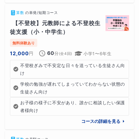
ら進めていきます。
算数
の
単発/短期コース
【不登校】元教師による不登校生
徒支援（小・中学生）
３．まとめ（約５分）
無料体験あり
・その日の学習の振り返り
60
12,000
円
分
小学1〜6年生
(全
4
回)
・できたことの確認
不登校ぎみで不安定な日々を送っている生徒さん向
け
・次回の学習の簡単な案内
学校の勉強が遅れてしまっていてわからない状態の
生徒さん向け
「できたこと」に目を向けながら、少しずつ算数への自信
お子様の様子に不安があり、誰かに相談したい保護
につなげていきます。
者様向け
コースの詳細を見る
🌼保護者の方へのサポート🌼