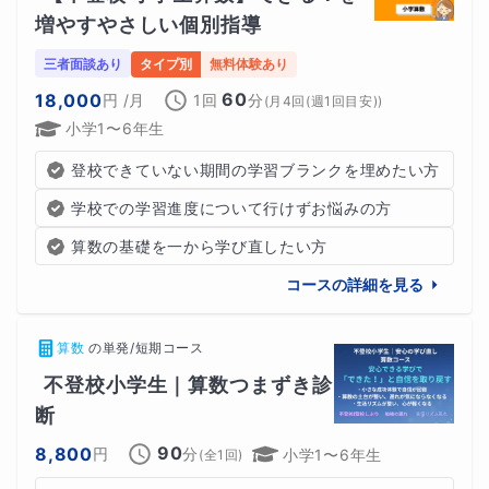
増やすやさしい個別指導
・チャットでのやり取り
三者面談あり
タイプ別
無料体験あり
についても、ご相談に応じて提供いたします。
60
18,000
円
/月
1回
分
(
月4回(週1回目安)
)
小学1〜6年生
登校できていない期間の学習ブランクを埋めたい方
学校での学習進度について行けずお悩みの方
🌼出席扱いについて🌼
算数の基礎を一から学び直したい方
不登校のお子さんの場合、学校によってはオンライン学習
コースの詳細を見る
が出席扱いとして認められる場合があります。
算数
の
単発/短期コース
その場合に必要になることが多い、
不登校小学生｜算数つまずき診
・学習の記録
断
90
8,800
円
分
小学1〜6年生
(全
1
回)
・授業内容の共有