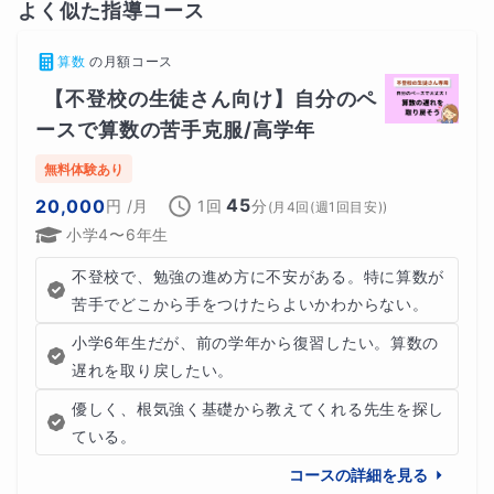
よく似た指導コース
算数
の
月額コース
２．学習（約35分）
【不登校の生徒さん向け】自分のペ
ースで算数の苦手克服/高学年
お子さんの理解度や状況に合わせて、次のような学習を行
無料体験あり
います。
45
20,000
円
/月
1回
分
(
月4回(週1回目安)
)
・計算問題の練習
小学4〜6年生
不登校で、勉強の進め方に不安がある。特に算数が
・問題文の読み方の確認
苦手でどこから手をつけたらよいかわからない。
・色分けや図を使った問題整理
小学6年生だが、前の学年から復習したい。算数の
遅れを取り戻したい。
・解き方の手順の確認
優しく、根気強く基礎から教えてくれる先生を探し
ている。
・文章問題の考え方の練習
コースの詳細を見る
答えだけでなく、
どのように考えればよいか
を整理しなが