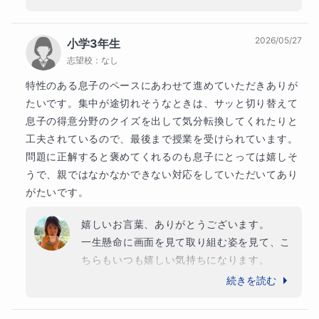
とや、お子さまが安心して授業に取り組み、
相談しながら学習を進められていると伺い、
最初から難しい内容に取り組むのではなく、
2026/05/27
小学3年生
とても嬉しく思います。

志望校：
なし
　これからも理解度を丁寧に確認しながら、
安心して取り組める内容から少しずつ進めていきます。
一歩ずつ「できた！」を増やし、自信につな
特性のある息子のペースにあわせて進めていただきありが
がる授業を心がけてまいります。

たいです。集中が途切れそうなときは、サッと切り替えて
　算数の力を着実に伸ばしていけるよう、引
息子の得意分野のクイズを出して気分転換してくれたりと
き続き精一杯サポートさせていただきます。
工夫されているので、最後まで授業を受けられています。

🌼このコースで育てる力🌼
今後ともよろしくお願いいたします。
問題に正解すると褒めてくれるのも息子にとっては嬉しそ
うで、親ではなかなかできない対応をしていただいてあり
算数の学習を通して、次の力を育てていきます。
がたいです。
１．計算の基礎力
嬉しいお言葉、ありがとうございます。

一生懸命に画面を見て取り組む姿を見て、こ
２．問題を整理して考える力
ちらもいつも嬉しい気持ちになります。

今後とも、ペースに合わせた授業を心がけて
続きを読む
３．順序立てて考える力
まいります。

どうぞよろしくお願いいたします。