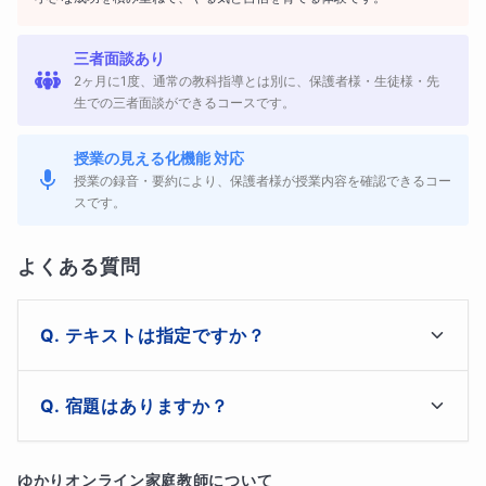
・算数に苦手意識がある
三者面談あり
2ヶ月に1度、通常の教科指導とは別に、保護者様・生徒様・先
・人と話すことに少し不安を感じる
生での三者面談ができるコースです。
授業の見える化機能 対応
不登校のお子さんは、勉強の遅れや自信の低下に不安を感
授業の録音・要約により、保護者様が授業内容を確認できるコー
スです。
じている場合も少なくありません。
本コースでは、お子さんのペースを大切にしながら、無理
よくある質問
のない形で学習を進めていきます。
テキストは指定ですか？
いいえ指定ではありません。

宿題はありますか？
🌼お子さんのペースに配慮した指導方法🌼
相談の上、決めてまいります。
本コースでは、お子さんが安心して学べることを大切にし
生徒様や保護者様と相談して決めてまいります。
ゆかり
オンライン家庭教師について