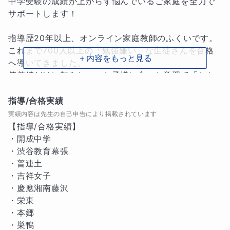
中学受験の成績が上がらず悩んでいるご家庭を全力で
サポートします！

指導歴20年以上、オンライン家庭教師のふくいです。

これまで700人以上の「勉強嫌い」な生徒さんを合格
＋内容をもっと見る
へ導いてきました。

偏差値だけに頼らない、お子様に合った学習で「わか
る！」喜びを育てます。

保護者様にも寄り添い、家族みんなが笑顔になれる中
指導/合格実績
学受験を展開して参ります。

実績内容は先生の自己申告により掲載されています
【指導/合格実績】

■他の先生には無い強み

・開成中学

進学塾での指導経験と、指導歴20年以上・全4教科対
・渋谷教育幕張

応のノウハウがあります。これまで700人以上の「勉
・普連土

強嫌い」な生徒さんを指導し、合格率20％以下からの
・吉祥女子

逆転合格も多数実現してきました。

・慶應湘南藤沢

大手塾の画一的なカリキュラムで放置されがちな「つ
・栄東

まずき」を特定し、セカンドオピニオンとして最適な
・本郷

学習ルートをご提案できるのが強みです。

・巣鴨
