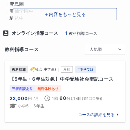
・豊島岡

■指導方針・指導ポイント

・宝仙学園中

＋内容をもっと見る
1. 基礎と過去問に絞った「逆転の型」で指導します

・駒込中

長時間机に向かっても、ただ暗記するだけでは成績は
・跡見女子中

上がりません。お子様の「なぜ解けないのか」に真剣
・愛光中学

オンライン指導コース
1
|
教科指導コース
に向き合い、個々のレベルに合った教材で「わからな
・高輪中学

い」を「できる！」に変えていきます。

・東京都立富士高等学校・附属中学校

教科指導コース
人気順
・恵泉女学園

2. 勉強の管理を引き受け、親子の絆を守ります

・女子美術大学付属中
親御さんがつきっきりで教えなくて済むようサポート
｜
社会(中学生)
月額
教科指導
#
中学受験
します。「勉強しなさい！」という毎日のストレスか
【5年生・6年生対象】中学受験社会暗記コース
ら解放され、親子でテストの点数を喜べる関係作りを
大切にしています。

三者面談あり
無料体験あり
60
22,000
円
/月
1回
分
(
月4回(週1回目安)
)
■相性の良いご家庭・生徒様

小学5・6年生
・塾に通っているのに成績が伸びず焦っている保護者
様

コースの詳細を見る
・共働きで、お子様の勉強を家で見てあげる時間がと
れないご家庭
