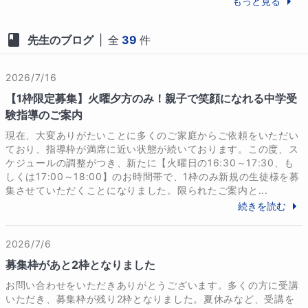
もっと見る
校合格を目指しましょうね！
者としてこれ以上嬉しいことはありません。

先生のブログ
|
全
39
件
趣味
算数は、ただ解き方を暗記するのではなく、
自分の手を動かして「なぜそうなるのか」を
サウナ、読書、旅
考えるプロセスを通して必ず伸びていく科目
2026/7/16
です。授業を通して、お子様が自力で「わか
【1枠限定募集】火曜夕方のみ！親子で笑顔になれる中学受
学歴
った！」「解けた！」という成功体験をたく
験指導のご案内
【学歴】

さん積み重ね、算数への自信を深めていける
現在、大変ありがたいことに多くのご家庭からご依頼をいただい
1992年度　浜松日体高校

よう全力でサポートしてまいります。

ており、指導枠が満席に近い状態が続いております。この度、ス
1996年度　東京電機大学理工学部数理学科

ケジュールの調整がつき、新たに【火曜日の16:30～17:30、も
2000年度　明治学院大学大学院修士課程国際学研究科

しくは17:00～18:00】のお時間帯で、1枠のみ新規の生徒様を募
これからも、お母さまと二人三脚で、ご家族
2005年度　横浜市立大学大学院博士課程国際文化研究
集させていただくことになりました。限られたご案内と...
皆様が笑顔になれる中学受験を目指してしっ
科

続きを読む
かりと伴走させていただきます。引き続き、
どうぞよろしくお願いいたします。
【職歴】

2026/7/6
早稲アカ、臨海セミナー、中萬学院など
募集枠があと2枠となりました
お問い合わせをいただきありがとうございます。多くの方に受講
いただき、募集枠が残り2枠となりました。夏休みなど、受講を