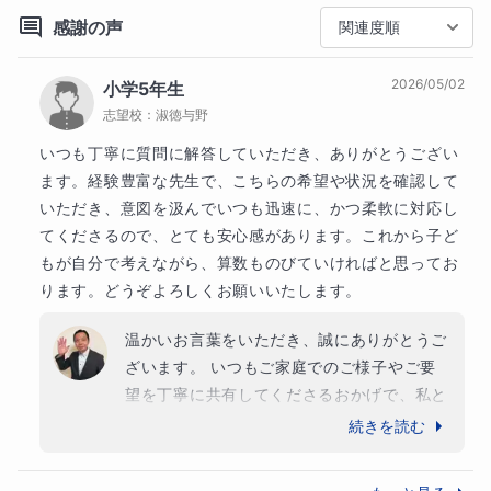
・「勉強したくない」「どうせ無理」と自信をなくし
感謝の声
関連度順
ている生徒様

・中学受験を通して親子の絆を深めたい（ギスギスし
2026/05/02
小学5年生
たくない）ご家庭
志望校：
淑徳与野
いつも丁寧に質問に解答していただき、ありがとうござい
保護者様へのメッセージ
ます。経験豊富な先生で、こちらの希望や状況を確認して
■保護者様へ

いただき、意図を汲んでいつも迅速に、かつ柔軟に対応し
保護者様の不安を解消するための、ご夫婦そろっての
てくださるので、とても安心感があります。これから子ど
面談も可能です。今の塾の進め方が合っているのか
もが自分で考えながら、算数ものびていければと思ってお
等、セカンドオピニオンとしてもご相談いただけます
ります。どうぞよろしくお願いいたします。
ので、一人で抱え込まずお気軽にお声がけください。
温かいお言葉をいただき、誠にありがとうご
生徒様へのメッセージ
ざいます。 いつもご家庭でのご様子やご要
■生徒様へ

望を丁寧に共有してくださるおかげで、私と
勉強が苦手でも大丈夫！まずは「わかった！」「でき
してもお子様に最適な学習方法をご提案で
続きを読む
た！」を一緒に増やしていきましょう。

き、大変感謝しております。お母さまに「安
アニメや好きなことのお話も交えながら、楽しく志望
心感がある」と言っていただけること、指導