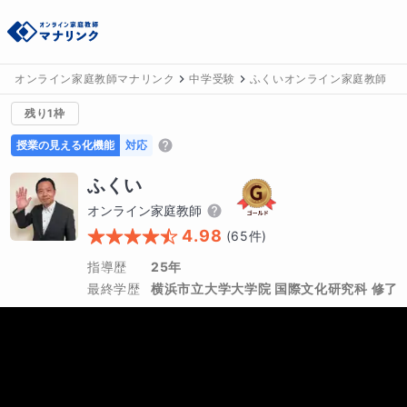
オンライン家庭教師マナリンク
中学受験
ふくいオンライン家庭教師
残り1枠
授業の見える化機能
対応
ふくい
オンライン家庭教師
4.98
(
65
件)
指導歴
25年
最終学歴
横浜市立大学大学院 国際文化研究科 修了