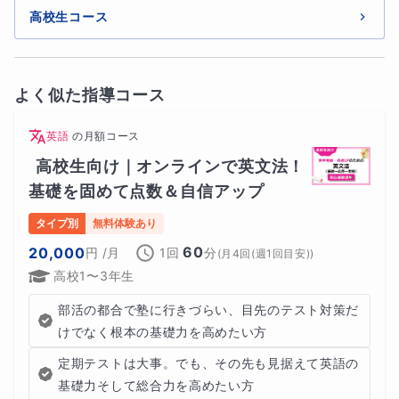
高校生コース
よく似た指導コース
英語
の
月額コース
高校生向け｜オンラインで英文法！
基礎を固めて点数＆自信アップ
タイプ別
無料体験あり
60
20,000
円
/月
1回
分
(
月4回(週1回目安)
)
高校1〜3年生
部活の都合で塾に行きづらい、目先のテスト対策だ
けでなく根本の基礎力を高めたい方
定期テストは大事。でも、その先も見据えて英語の
基礎力そして総合力を高めたい方