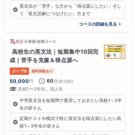
英文法が「苦手」な方から「得点源にしたい」そし
て「長文読解につなげたい」方まで
コースの詳細を見る
英語
の
単発/短期コース
高校生の英文法｜短期集中10回完
成｜苦手を克服＆得点源へ
タイプ別
無料体験あり
60
50,000
円
分
(全
10
回)
高校1〜3年生、浪人生
中学英文法を短期間で復習しておきたい高校1～2年
生の皆さん
定期テストや模試で特に英文法を得点源にしたい高
校1～3年生の皆さん