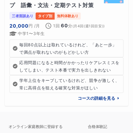
プ　語彙・文法・定期テスト対策
三者面談あり
タイプ別
無料体験あり
60
20,000
円
/月
1回
分
(
月4回(週1回目安)
)
中学1〜3年生
毎回80点以上は取れているけれど、「あと一歩」
で満点が取れないのがもどかしい方
応用問題になると時間がかかったりケアレスミスを
してしまい、テスト本番で実力を出しきれない
学年上位をキープしているけれど、競争が激しく、
常に高得点を狙える確実な対策がほしい
コースの詳細を見る
オンライン家庭教師に登録する
合格体験記