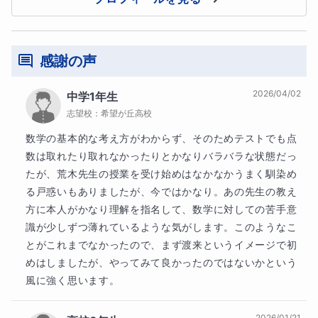
ているものを使って授業を進めていきます。そのため、写
真やPDFなどによって、これらの資料をご提供いただく必
要がございますので、ご協力をお願いいたします。
感謝の声
なお、宿題などはすでに持っている教材か、こちらで作成
2026/04/02
中学1年生
志望校：
希望が丘高校
したプリントに取り組んでもらいますので、新たに教材を
ご購入いただく必要はございません。
数学の基本的な考え方がわからず、そのためテストでも点
数は取れたり取れなかったりとかなりバラバラな状態だっ
たが、荒木先生の授業を受け始めはなかなかうまく馴染め
■指導回数・指導日について
る戸惑いもありましたが、今ではかなり。あの先生の教え
方に本人がかなり理解を指名して、数学に対しての苦手意
識が少しずつ薄れているような気がします。このようなこ
授業は
試験2週間前
より
週2回
のペースを目安に実施いた
とがこれまでなかったので、まず渡来というイメージで初
します。なお、ご希望によっては
試験2週間以上前
からの
めはしましたが、やってみて良かったのではないかという
授業や
4回以上
の授業も検討いたします（追加授業につき
風に強く思います。
ましては追加料金として
1コマ（60分）あたり4500円
を
2026/01/21