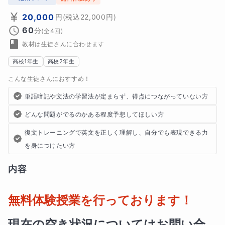
20,000
円
(税込
22,000
円)
60
分
(全
4
回)
教材は生徒さんに合わせます
高校1年生
高校2年生
こんな生徒さんにおすすめ！
単語暗記や文法の学習法が定まらず、得点につながっていない方
どんな問題がでるのかある程度予想してほしい方
復文トレーニングで英文を正しく理解し、自分でも表現できる力
を身につけたい方
内容
無料体験授業を行っております！
現在の空き状況についてはお問い合