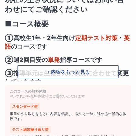
わせにてご確認ください
■コース概要
①高校生1年・2年生向け
定期テスト対策
・
英
語
のコースです
②週2回目安の
単発
指導コースです
＋内容をもっと見る
③指導単元は生徒さんの状況に合わせて変更
していきます
このコースの無料体験
④
Google Meet
を使用して授業を行います
※いずれかを無料体験時にご選択いただけます
スタンダード型
⑤
追加授業
のお申し込みも可能です
事前のやり取りをもとに内容を相談し、先生と一緒に進める一般的な体
験です。
テスト結果振り返り型