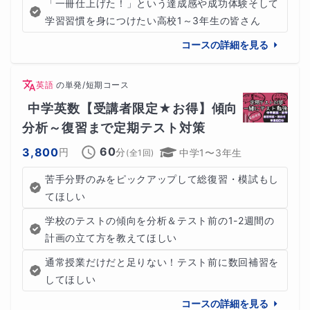
「一冊仕上げた！」という達成感や成功体験そして
学習習慣を身につけたい高校1～3年生の皆さん
コースの詳細を見る
英語
の
単発/短期コース
中学英数【受講者限定★お得】傾向
分析～復習まで定期テスト対策
60
3,800
円
分
中学1〜3年生
(全
1
回)
苦手分野のみをピックアップして総復習・模試もし
てほしい
学校のテストの傾向を分析＆テスト前の1-2週間の
計画の立て方を教えてほしい
通常授業だけだと足りない！テスト前に数回補習を
してほしい
コースの詳細を見る