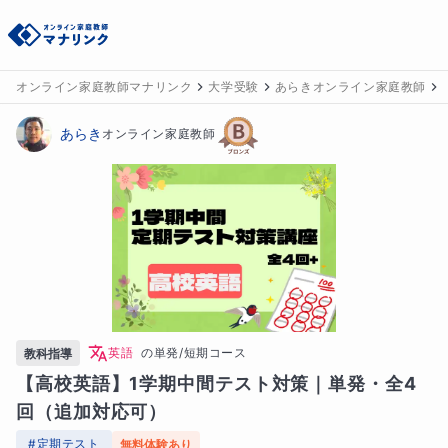
オンライン家庭教師マナリンク
大学受験
あらきオンライン家庭教師
あらき
オンライン家庭教師
英語
の
単発/短期コース
教科指導
【高校英語】1学期中間テスト対策｜単発・全4
回（追加対応可）
#
定期テスト
無料体験あり