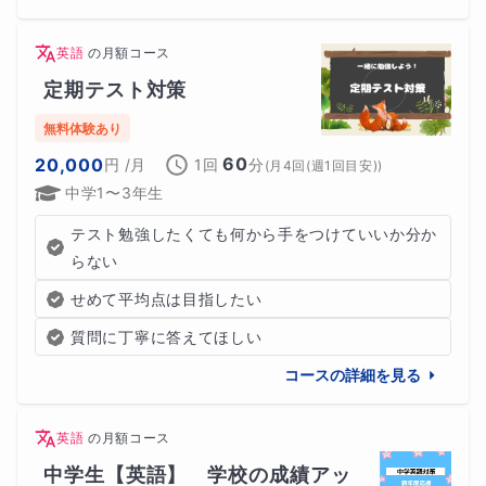
英語
の
月額コース
定期テスト対策
無料体験あり
60
20,000
円
/月
1回
分
(
月4回(週1回目安)
)
中学1〜3年生
テスト勉強したくても何から手をつけていいか分か
らない
せめて平均点は目指したい
質問に丁寧に答えてほしい
コースの詳細を見る
英語
の
月額コース
中学生【英語】　学校の成績アッ