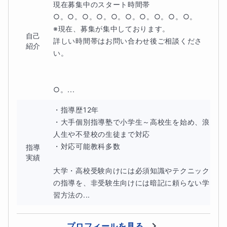
現在募集中のスタート時間帯

緒に頑張っていきましょう。
○。○。○。○。○。○。○。○。○。○。

※現在、募集が集中しております。

自己
詳しい時間帯はお問い合わせ後ご相談くださ
紹介
い。

○。...
・指導歴12年

・大手個別指導塾で小学生～高校生を始め、浪
人生や不登校の生徒まで対応

・対応可能教科多数

指導
実績
大学・高校受験向けには必須知識やテクニック
の指導を、非受験生向けには暗記に頼らない学
■指導方針・使用教材
習方法の...
教科書、ワーク、学校の課題、その他学校の授業で使用し
プロフィールを見る