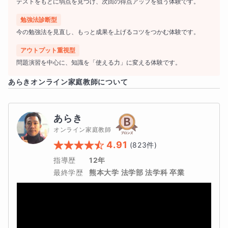
テストをもとに弱点を見つけ、次回の得点アップを狙う体験です。
勉強法診断型
今の勉強法を見直し、もっと成果を上げるコツをつかむ体験です。
アウトプット重視型
問題演習を中心に、知識を「使える力」に変える体験です。
あらき
オンライン家庭教師について
あらき
オンライン家庭教師
■この指導コースの特徴
4.91
(
823
件)
指導歴
12年
長文読解では設問の解き方に重点を置き、テストで出やす
最終学歴
熊本大学 法学部 法学科 卒業
いポイントを効率よく押さえていきます。語彙については
「単語暗記法」を指導し、覚え方の工夫や復習方法を実践
しながら、短期間で必要な単語力を身につけます。