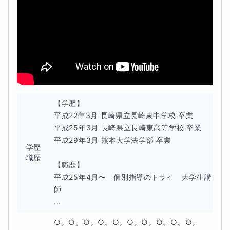
また、文法問題についても、重要事項を整理しながら演習
を重ね、「ただ暗記する」から「実際に解ける」へとつな
げます。授業のゴールはあくまで「解けるようになる」こ
と。繰り返しの演習で、解答の正確さとスピードを高めて
いきます。
【学歴】

さらに、英文理解を深めるために「復文トレーニング（和
平成22年3月 長崎県立長崎東中学校 卒業

訳した文を再び英語に戻す練習法）」を取り入れ、読解力
平成25年3月 長崎県立長崎東高等学校 卒業 

と表現力を同時に鍛えていきます。
平成29年3月 熊本大学法学部 卒業

学歴
職歴
目標は、テストで出題される問題を確実に解けるようにす
【職歴】

平成25年4月〜　個別指導のトライ　大学生講
ることです。読解力・文法力・語彙力をバランス良く強化
師

し、制限時間内で安定して得点できる力を養成します。
...
本番で迷わず答えを導けるよう、実践的な演習を重ねて一
○。○。○。○。○。○。○。○。○。○。
