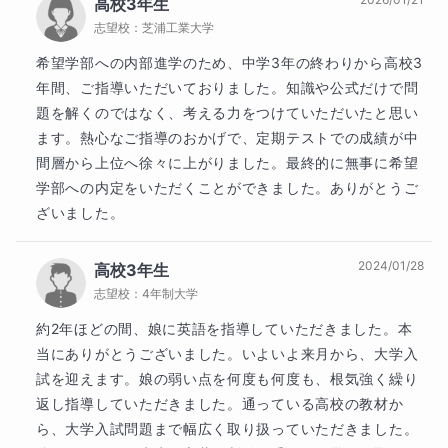
頂戴いたします）。
高校3年生
志望校：
芝浦工業大学
授業は可能な限り決まった曜日の決まった時間に実施いた
希望学部への内部進学のため、中学3年の終わりから高校3
します。
年間、ご指導いただいておりました。知識や公式だけで問
題を解くのではなく、考える力をつけていただいたと思い
■リクエストを行って頂く際に知り
ます。熱心なご指導のおかげで、定期テストでの成績が中
たいこと
間層から上位へ徐々に上がりました。最終的に無事に希望
学部への内定をいただくことができました。ありがとうご
1.過去の試験結果（問題も含めて）
ざいました。
2.学校の授業プリントや板書
2024/01/28
高校3年生
志望校：
4年制大学
3.目標にしている点数
約2年ほどの間、娘に英語を指導していただきました。本
4.現在使用している教材（教科書だけでなく、自主的に購
当にありがとうございました。いよいよ来月から、大学入
試を迎えます。娘の弱い点を何度も何度も、根気強く繰り
入している参考書も）
返し指導していただきました。通っている高校の教材か
ら、大学入試問題まで幅広く取り扱っていただきました。