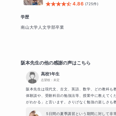
4.86
(
725
件)
学歴
南山大学人文学部卒業
阪本
先生の他の感謝の声はこちら
高校1年生
志望校：
未定
阪本先生は現代文、古文、英語、数学、どの教科も
体験談や、受験科目の勉強法等、授業中に教えてく
がわかる」と言います。さりげなく勉強の楽しさも
5日間の夏季講習という期間に対して非