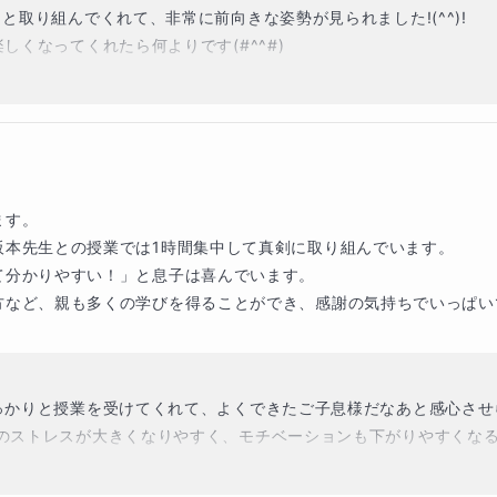
取り組んでくれて、非常に前向きな姿勢が見られました!(^^)!

くなってくれたら何よりです(#^^#)

期からは通常授業も見させていただけるということで、5日間で学ん
し付けください(*^▽^*)
す。

本先生との授業では1時間集中して真剣に取り組んでいます。

分かりやすい！」と息子は喜んでいます。

など、親も多くの学びを得ることができ、感謝の気持ちでいっぱいで
かりと授業を受けてくれて、よくできたご子息様だなあと感心させられま
のストレスが大きくなりやすく、モチベーションも下がりやすくなる
協力いただき、ありがとうございます！m(__)m
