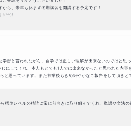
日ご受講ありがとうございました！

すから、来年も休まず冬期講習を開講する予定です！

^)!

で、突発的に時間が空いたら是非ご受講いただけたらと思います！
事な学習と言われながら、自学では正しい理解が出来ないのではと思
いじにしてくれ、本人もとても1人では出来なかったと思われた内容
たらと思っています。また授業後もきめ細やかなご報告をして頂きと
から標準レベルの精読に常に前向きに取り組んでくれ、単語や文法の
読解に入りましたが、時期に対して高い難易度の内容でもよくついてくて
ないよう、長期計画を元にこれからも一緒に頑張っていきたいと思