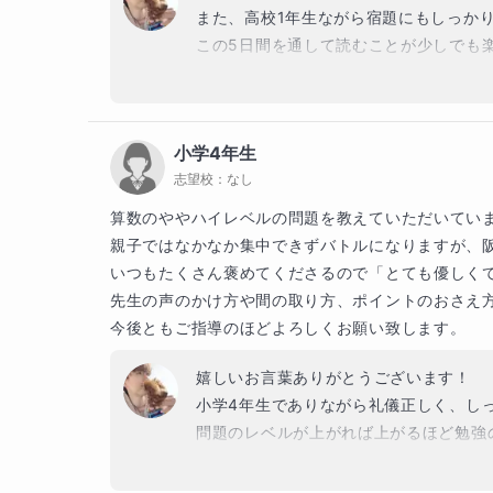
また、高校1年生ながら宿題にもしっかりと
この5日間を通して読むことが少しでも楽し
夏季講習からのスタートでしたが、2学
いと思います！

小学4年生
他の科目のことを含め、何でもお気軽にお申
志望校：
なし
算数のややハイレベルの問題を教えていただいていま
親子ではなかなか集中できずバトルになりますが、阪
いつもたくさん褒めてくださるので「とても優しくて
先生の声のかけ方や間の取り方、ポイントのおさえ方
今後ともご指導のほどよろしくお願い致します。
嬉しいお言葉ありがとうございます！

小学4年生でありながら礼儀正しく、しっ
問題のレベルが上がれば上がるほど勉強
また、授業の際はお忙しい中いつも隣でご