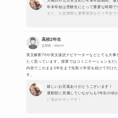
大晦日や元旦を含めた年末年始期間、連
年末年始は受験生にとって重要な時期で
また、お盆期間も夏季講習を行う予定です!(^
どちらも高2生のご受講も歓迎しますの
高校2年生
志望校：
March
英文解釈70や英文速読ナビゲーターなどとても大
たく思っています。授業ではコミニケーションをだ
内容でこのまま3年生まで先取り学習を続けて行け
す。
嬉しいお言葉ありがとうございます！

運動部に所属していながらも1年生の頃
に進めやすいです！

2年生になってからは実践的な長文の論理
ここまでは順調ですが、途中で気が緩ま