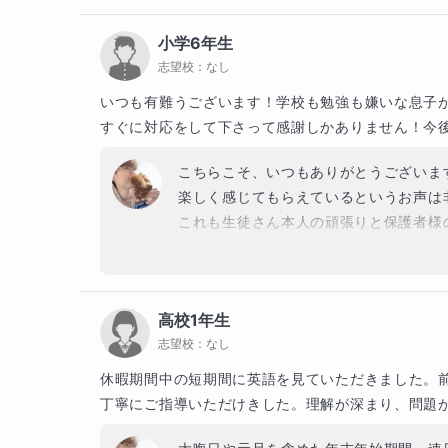
とても進めやすく、助かっております(#^^
小学6年生
今後ともよろしくお願いいたします！
志望校：
なし
いつも有難うございます！学校も勉強も嫌いな息子
すぐに対応をして下さって感謝しかありません！今
こちらこそ、いつもありがとうございます
楽しく感じてもらえているというお声は非常
これも生徒さん本人の頑張りと保護者様のご
興味のあることはとことん好きになる、
を引く授業ができたらなと思います！

高校1年生
今度ともよろしくお願い致します！
志望校：
なし
休暇期間中の短期間に英語を見ていただきました。
丁寧にご指導いただけきした。理解が深まり、問題