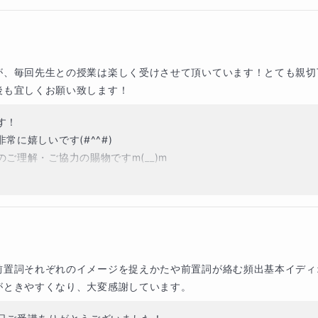
#)

が、毎回先生との授業は楽しく受けさせて頂いています！とても親切
後も宜しくお願い致します！
！

に嬉しいです(#^^#)

理解・ご協力の賜物ですm(__)m

活発でエネルギッシュという長所をお持ちであると感じましたので
前置詞それぞれのイメージを捉えかたや前置詞が絡む頻出基本イディ
がときやすくなり、大変感謝しています。