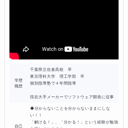
・宿題をやっているのに数学ができない
・基礎から丁寧に教えて欲しい
【授業の進め方】
宿題の解説
千葉県立佐倉高校　卒

↓
東京理科大学　理工学部　卒

学歴
個別指導塾で４年間指導　

職歴
新たな範囲の解説
現在大手メーカーでソフトウェア開発に従事
↓
◆分からないことを分からないままにしな
い！！

演習問題&解説
「解ける！」、「分かる！」という経験が勉強
自己