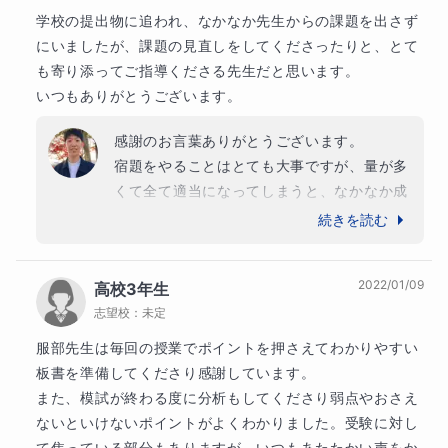
学校の提出物に追われ、なかなか先生からの課題を出さず
にいましたが、課題の見直しをしてくださったりと、とて
も寄り添ってご指導くださる先生だと思います。

いつもありがとうございます。
【宿題】
感謝のお言葉ありがとうございます。

宿題をやることはとても大事ですが、量が多
授業で扱った内容の類題を出します。
くて全て適当になってしまうと、なかなか成
績は伸びません。

続きを読む
「量」より「質」を意識してポイントを絞って宿題を出し
学校の課題もフォローしますので、この調子
ます。
でまずは学校の課題をひとつひとつ理解して
2022/01/09
高校3年生
いきましょう！
前日までに、提出いただき、授業の初めに復習をおこない
志望校：
未定
ます。
服部先生は毎回の授業でポイントを押さえてわかりやすい
板書を準備してくださり感謝しています。

また、模試が終わる度に分析もしてくださり弱点やおさえ
ないといけないポイントがよくわかりました。受験に対し
【保護者様への報告】
て焦っている部分もありますが、いつもあたたかい声をか