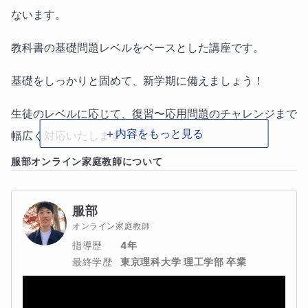
ないます。
教科書の基礎問題レベルをベースとした講座です。
基礎をしっかりと固めて、新学期に備えましょう！
生徒のレベルに応じて、復習〜応用問題のチャレンジまで
＋内容をもっと見る
幅広く対応いたします。
服部
オンライン家庭教師について
「学校の授業を予習したい」や「春休みの宿題のサポート
をしてほしい」などの要望にも対応いたします。
服部
オンライン家庭教師
指導歴
4年
【こんな生徒におすすめ！！】
最終学歴
東京理科大学 理工学部 卒業
・数学が苦手