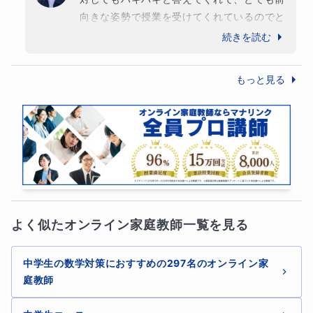
向きな姿勢で授業を受けてくれているのでと
・定期テスト前、追加授業対応可能（60分1コマ 4500
ても良いです！この調子で頑張りましょう！
続きを読む
円）
もっと見る
・90分授業対応可能(料金90分×4回 27000円)
【問い合わせの際に知りたいこと】
・学年・学校名
・定期テストの結果
よく似たオンライン家庭教師一覧を見る
・指導の際に配慮して欲しいこと
中学生の数学対策におすすめの297名のオンライン家
庭教師
その他何でもお気軽にご相談ください。ご連絡お待ちてお
ります！