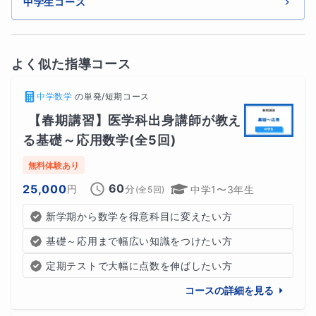
中学生コース
よく似た指導コース
中学数学
の
単発/短期コース
【春期講習】医学科出身講師が教え
る基礎～応用数学(全5回)
無料体験あり
60
25,000
円
分
中学1〜3年生
(全
5
回)
新学期から数学を得意科目に変えたい方
基礎～応用まで幅広い知識をつけたい方
定期テストで大幅に点数を伸ばしたい方
コースの詳細を見る