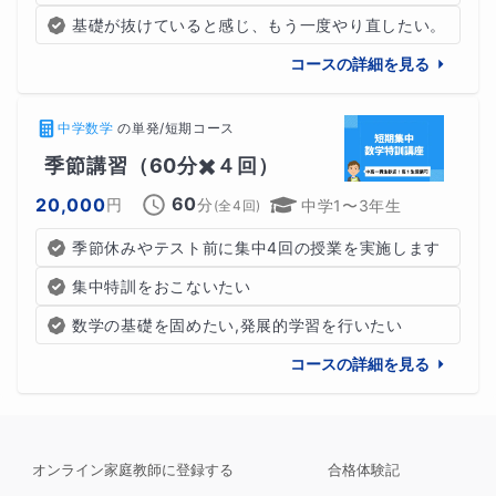
基礎が抜けていると感じ、もう一度やり直したい。
コースの詳細を見る
中学数学
の
単発/短期コース
季節講習（60分✖️４回）
60
20,000
円
分
中学1〜3年生
(全
4
回)
季節休みやテスト前に集中4回の授業を実施します
集中特訓をおこないたい
数学の基礎を固めたい,発展的学習を行いたい
コースの詳細を見る
オンライン家庭教師に登録する
合格体験記