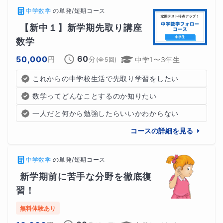
中学数学
の
単発/短期コース
【新中１】新学期先取り講座 
数学
60
50,000
円
分
中学1〜3年生
(全
5
回)
これからの中学校生活で先取り学習をしたい
数学ってどんなことするのか知りたい
一人だと何から勉強したらいいかわからない
コースの詳細を見る
中学数学
の
単発/短期コース
新学期前に苦手な分野を徹底復
習！
無料体験あり