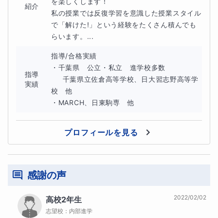
を楽しくします！

という流れで進めていきます。
紹介
私の授業では反復学習を意識した授業スタイル
で「解けた!」という経験をたくさん積んでも
らいます。...
指導/合格実績

・千葉県　公立・私立　進学校多数

生徒さんの要望や理解に応じて臨機応変にカスタマイズし
指導
     千葉県立佐倉高等学校、日大習志野高等学
実績
ます。
校　他

・MARCH、日東駒専　他
授業は、画面共有＋ペンタブで指導します。
プロフィールを見る
↓板書の例
感謝の声
2022/02/02
高校2年生
志望校：
内部進学