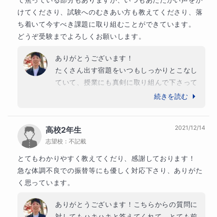
けてくださり、試験へのむきあい方も教えてくださり、落
授業後もしくはチャットにて進捗や授業の様子などを共有
ち着いて今すべき課題に取り組むことができています。

いたします。
どうぞ受験までよろしくお願いします。
ありがとうございます！

たくさん出す宿題をいつもしっかりとこなし
【指導可能時間帯】
ていて、授業にも真剣に取り組んで下さって
いたので、落ち着いて本番に臨めれば、必ず
続きを読む
応相談です。
良い結果が得られると思います。

あと少しですが、最後まで気を引き締めて頑
チャットにて相談しながら日時を決められればと思いま
2021/12/14
高校2年生
張りましょう！
志望校：
不記載
す。
とてもわかりやすく教えてくだり、感謝しております！

急な体調不良での振替等にも優しく対応下さり、ありがた
く思っています。
ありがとうございます！こちらからの質問に
対してもハキハキと答えてくれて、とても前