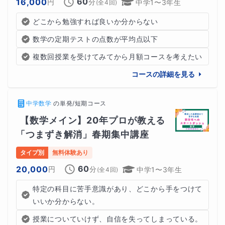
60
16,000
円
分
中学1〜3年生
(全
4
回)
どこから勉強すれば良いか分からない
数学の定期テストの点数が平均点以下
複数回授業を受けてみてから月額コースを考えたい
コースの詳細を見る
中学数学
の
単発/短期コース
【数学メイン】20年プロが教える
「つまずき解消」春期集中講座
タイプ別
無料体験あり
60
20,000
円
分
中学1〜3年生
(全
4
回)
特定の科目に苦手意識があり、どこから手をつけて
いいか分からない。
授業についていけず、自信を失ってしまっている。