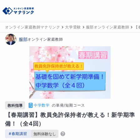
オンライン家庭教師マナリンク
大学受験
服部オンライン家庭教師
【
服部
オンライン家庭教師
中学数学
の
単発/短期コース
教科指導
【春期講習】教員免許保持者が教える！新学期準
備！（全4回）
#
春期講習
無料体験なし