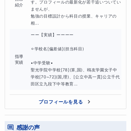
す。プロフィールの最新化が若干追いついてい
紹介
ませんが、

また、
高校生になることも意識して、先も見据えた知識の
勉強の目標設計から科目の授業、キャリアの
伝え方もします。
相...
高校に入ってつまづく⁉︎なんてないように綺麗に積み上げ
ーー【実績】ーーーー

ていきたいと思います。
⚪︎学校名[偏差値](担当科目)

指導
実績
▪︎中学受験▪︎

聖光学院中学校[78](算,国)、鴎友学園女子中
その子の目標に合わせて、ベーシックから即受験のハイレ
学校[70~72](国,理)、[公立中高一貫]公立千代
ベルまで、対応できます！
田区立九段下中等教育...
プロフィールを見る
⚪︎イメージ画像
①図形
感謝の声