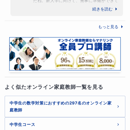
たね。新入学に向けて、無事に準備ができて
いることを願っております。

続きを読む
【テスト反省全般】
講師業は、便りがないのが良い便りが、まさ
にの職業ですので、複雑な言葉ではあります
もっと見る
が、またいつでもご連絡をお待ちしておりま
す(お時間がある際にご近況の報告等はとて
も喜びます)。

まずは、自分が選び取った環境を楽しんで、
目一杯成長していってくれることを願ってお
ります。

引き続き、ご本人とご家族ご親類の皆様のご
多幸を願っております！
よく似たオンライン家庭教師一覧を見る
中学生の数学対策におすすめの297名のオンライン家
庭教師
中学生コース
【模試分析】