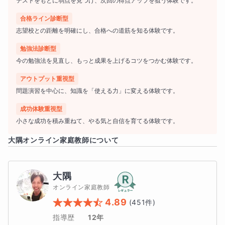
テストをもとに弱点を見つけ、次回の得点アップを狙う体験です。
※つなぎの関係で1科目55〜60分の授業です◎
合格ライン診断型
志望校との距離を明確にし、合格への道筋を知る体験です。
勉強法診断型
〈授業内容のイメージ〉
今の勉強法を見直し、もっと成果を上げるコツをつかむ体験です。
アウトプット重視型
問題演習を中心に、知識を「使える力」に変える体験です。
【数学】
成功体験重視型
小さな成功を積み重ねて、やる気と自信を育てる体験です。
大隅
オンライン家庭教師について
「解ける」だけではなく「わかる」「説明できる」を大切
にします。
大隅
オンライン家庭教師
4.89
(
451
件)
必要であれば小学生の内容までも混ぜながら、確認しまし
指導歴
12年