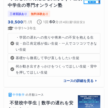
中学生の専門オンライン塾
三者面談あり
無料体験あり
60
30,500
円
/月
1回
分
(
月4回(週1回目安)
)
中学1〜3年生
・学習の遅れへの焦りや将来への不安を抱える生
徒・自己肯定感が低い生徒・一人でコツコツできな
い生徒
基礎から徹底して学び直しをしたい生徒
何か動き出すきっかけをつくってほしい生徒・背中
を押してほしい生徒
などなど、
時間内でできることならなんでも行なっていま
コースの詳細を見る
す。
中学数学
の
月額コース
不登校中学生｜数学の遅れを安
基本的には生徒さん一人一人の目標、要望にあわせた時間