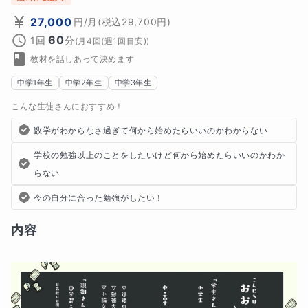
27,000
円
/月
(税込
29,700
円)
60
1回
分
(
月4回(週1回目安)
)
教材を話しあって決めます
中学1年生
中学2年生
中学3年生
こんな生徒さんにおすすめ！
数学がわからなさ過ぎて何から始めたらいいのかわからない
学校の勉強以上のことをしたいけど何から始めたらいいのかわか
らない
今の自分に合った勉強がしたい！
内容