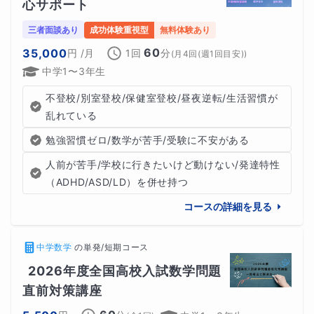
心サポート
を提供できます！
三者面談あり
成功体験重視型
無料体験あり
お気軽にお問い合わせください:)
60
35,000
円
/月
1回
分
(
月4回(週1回目安)
)
中学1〜3年生
不登校/別室登校/保健室登校/昼夜逆転/生活習慣が
乱れている
勉強習慣ゼロ/数学が苦手/受験に不安がある
※以下からは算数・数学系に共通した授業ﾒｯｾｰｼﾞになりま
人前が苦手/学校に行きたいけど動けない/発達特性
す。よろしくお願いいたします。
（ADHD/ASD/LD）を併せ持つ
ーーーーーーーーーｷﾘﾄﾘーーーーーーーーーーーー
コースの詳細を見る
【
授業の特徴】
中学数学
の
単発/短期コース
①新単元は前までに学んでいたこととのつながりを意識
2026年度全国高校入試数学問題
直前対策講座
する (脳の構造に寄りそう)