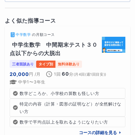
よく似た指導コース
中学数学
の
月額コース
中学生数学　中間期末テスト３０
点以下からの大脱出
三者面談あり
タイプ別
無料体験あり
60
20,000
円
/月
1回
分
(
月4回(週1回目安)
)
中学1〜3年生
数学どころか、小学校の算数も怪しい方
特定の内容（計算・図形の証明など）が全然解けな
い方
【進路相談】
数学で平均点以上を取れるようになりたい方
コースの詳細を見る