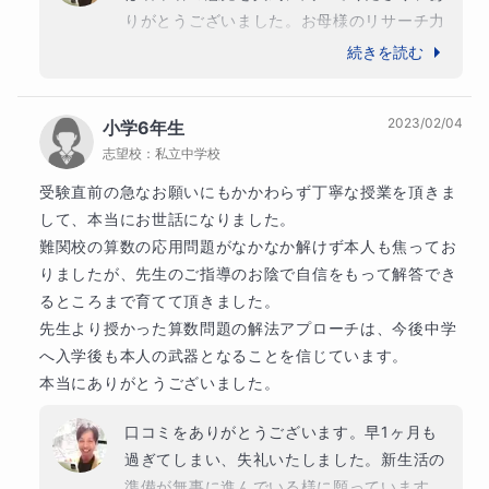
りがとうございました。お母様のリサーチ力
に私が脱帽する面もあり、その想いが子供さ
続きを読む
ん達に届くといいなあと心から思っておりま
す。今回の件を糧に試行錯誤していただき、
2023/02/04
小学6年生
いつでも私の経験や知識をシェアさせていた
志望校：
私立中学校
だければと思います。

引き続き、よろしくお願いいたします。
受験直前の急なお願いにもかかわらず丁寧な授業を頂きま
して、本当にお世話になりました。

③テスト直し
難関校の算数の応用問題がなかなか解けず本人も焦ってお
りましたが、先生のご指導のお陰で自信をもって解答でき
るところまで育てて頂きました。

先生より授かった算数問題の解法アプローチは、今後中学
へ入学後も本人の武器となることを信じています。

本当にありがとうございました。
口コミをありがとうございます。早1ヶ月も
過ぎてしまい、失礼いたしました。新生活の
準備が無事に進んでいる様に願っています。
