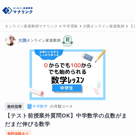
オンライン家庭教師マナリンク
中学受験
大隅オンライン家庭教師
【
大隅
オンライン家庭教師
中学数学
の
月額コース
教科指導
【テスト前授業外質問OK】中学数学の点数がま
だまだ伸びる数学
無料体験あり