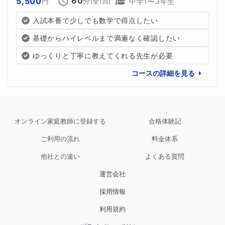
60
5,500
円
分
中学1〜3年生
(全
1
回)
②数学の用語や数式を、わかる言葉に直す (数学語を日
入試本番で少しでも数学で得点したい
本語にしましょう)
基礎からハイレベルまで満遍なく確認したい
②最後の一歩は自分でつかむ、わかるところからはやっ
ゆっくりと丁寧に教えてくれる先生が必要
てみる (失敗と試行錯誤も大切)
コースの詳細を見る
③足りない部分を質問しながら明確化 (問い詰めるわけ
ではありません)
オンライン家庭教師に登録する
合格体験記
④「解説の解説」をして読解力向上を目指す (ここが大
ご利用の流れ
料金体系
事)
他社との違い
よくある質問
⑤解き方を応用しやすい様に言語化する (ここも大事)
運営会社
採用情報
⑥テキストとテストの違いを意識する (模試の点が取れ
ない人へ)
利用規約