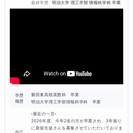
ょう！
最終学歴
明治大学 理工学部 情報科学科 卒業
例えば、、、
4÷2=2 なのはなぜなのか、言葉で説明できるか、
-2-(-4)=2 なのはなぜか、数直線で説明できるか、
方程式と文字式の違いは？、平方根(ルート)って結局
何？、関数って…
などなど、
磐田東高校英数科　卒業

学歴
計算力と同時に、
意味や、成り立ちもできるだけ大切にし
職歴
明治大学理工学部情報科学科　卒業
ましょう！
‹最近の一言›

「そんなのめんどくさい」という子は、どんどん解きまし
2026年度、今年2名の方が卒業され、3年振り
に新規生徒さんを募集させていただいておりま
ょう!後からわかることもたくさんあります:）
自己