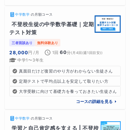
中学数学
の
月額コース
不登校生徒の中学数学基礎｜定期
テスト対策
三者面談あり
無料体験あり
60
28,000
円
/月
1回
分
(
月4回(週1回目安)
)
中学1〜3年生
真面目だけど復習のやり方がわからない生徒さん
ç
定期テストで平均点以上を安定して取りたい方
【計画レッスン】
大学受験に向けて基礎力を養っておきたい生徒さん
コースの詳細を見る
中学数学
の
月額コース
学習と自己肯定感を支える | 不登校