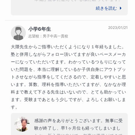
短い期間でしたが「なにがわからないのか」
続きを読む
や「解き方」の説明がどんどん上手くなって
いたり、1歩ずつ、確実に成長してくれまし
2023/01/21
小学6年生
たね。受験終了後に見せてくれた「さらに成
④質問対応
志望校：
男子中高一貫校
長していきたい」という言葉が本当に嬉しく
ありました。今回の受験を通して得た貴重な
大隈先生からご指導いただくようになり１年経ちました。
経験を活かして、今後の人生全体で、思考力
塾と併用しながらフォロー頂いてますが良いペースメーカ
や論理力がさらに成長していく様に願ってお
ーになっていただいてます。わかっているつもりになって
ります。またいつでもご連絡くださいね。

いた問題を、本当に理解しているか子供自身にアウトプッ
引き続き、ご本人とご家族ご親類の皆様のご
トさせながら指導をしてくださるので、定着しやすいと思
多幸を願っております！
います。算数、理科を指導いただいてますが、なかなか理
科まで教えて下さる先生はいないので、とても助かってい
ます。受験まであともう少しですが、よろしくお願いしま
す。
感謝の声をありがとうございます。無事に受
験が終了し、早1ヶ月位も経ってしまいまし
また他にも、