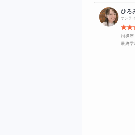
→大丈夫です！
ひろ
オンラ
暗算が苦手ですが
指導歴
→大丈夫です！
最終学
計算ミス対策は何
→早めに始める
家庭学習では、ど
→レベルにより
模試やテスト直前
→あります！