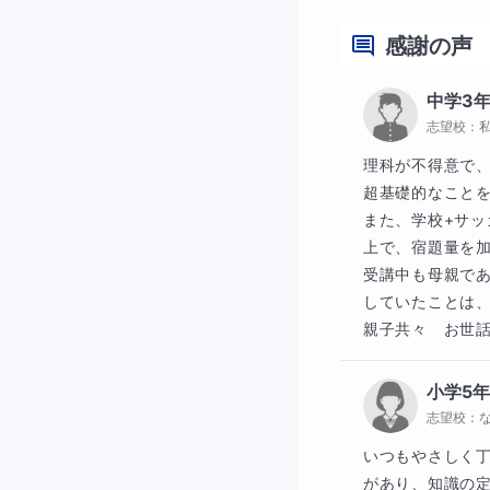
毎週授業終了後、
感謝の声
■お問合せを行っ
中学3
志望校：
生徒さんの志望校
理科が不得意で、
超基礎的なことを
指導目的（定期テ
また、学校+サ
上で、宿題量を加
模試、テストの結
受講中も母親で
使用したいテキス
していたことは、
親子共々　お世
克服したい単元（
小学5
志望校：
いつもやさしく
があり、知識の