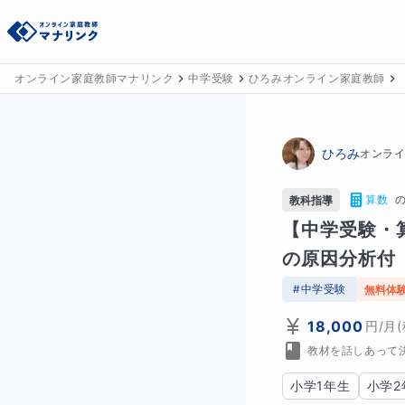
オンライン家庭教師マナリンク
中学受験
ひろみオンライン家庭教師
ひろみ
オンラ
算数
教科指導
【中学受験・
の原因分析付
#
中学受験
無料体
18,000
円
/月
教材を話しあって
小学1年生
小学2