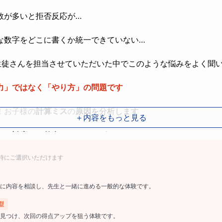
数が多いと拒否反応が…
な数字をどこに書くか統一できていない…
の生徒さんを担当させていただいた中でこのような悩みをよく聞
力」ではなく「やり方」の問題です
！お子様の
計算ミス
の
原因
を分析します
＋内容をもっと見る
スに対応した基本トレーニング
時にご選択いただけます
じ失点を繰り返さない状態」を作ります
に内容を相談し、先生と一緒に進める一般的な体験です。
計算ミス対策で大切にしていること
型
見つけ、次回の得点アップを狙う体験です。