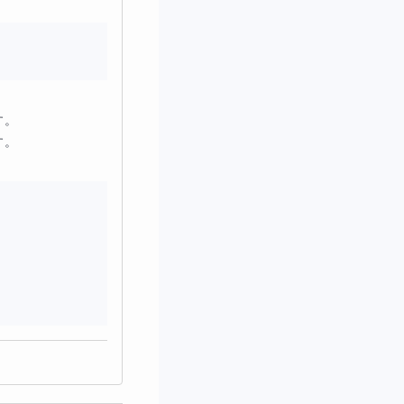
。

。
