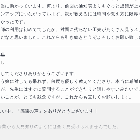
本当に助かっています。何より、前回の通知表よりもぐっと成績が上
ョンアップにつながっています。親が教えるには時間や教え方に限界
かったです。

教師の利用は初めてでしたが、対面に劣らない工夫がたくさん見られ
がだなと思いました。これからも引き続きどうぞよろしくお願い致し
年生
なし
してくださりありがとうございます。

う娘に対しても呆れず、何度も優しく教えてくださり、本当に感謝し
すが、先生にはすぐに質問することができたりと話しやすいみたいで
ないことが、とても残念ですが、これからも宜しくお願いします。
しい中、「感謝の声」をありがとうございます！

授業から人見知りのようには全く見受けられませんでした。

かしがらずに「ここがわかりません」「教えてください！」と
