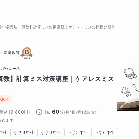
【中学受験・算数】計算ミス対策講座｜ケアレスミスの原因分析付
イン家庭教師
の
月額コース
算数】計算ミス対策講座｜ケアレスミス
験あり
60
(税込
19,800
円)
1回
分
(
月4回(週1回目安)
)
決めます
年生
小学3年生
小学4年生
小学5年生
小学6年生