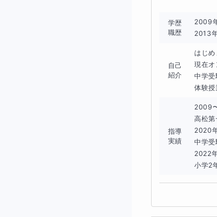
■宿題について
200
学歴
職歴
201
スケジュール帳を
はじめ
生徒さんと相談し
現在オ
自己
紹介
中学受
■オプション
体験授
2009
・オススメ1：チャ
高松第
2020
指導
・オススメ2：自習
実績
中学受
202
・追加料金で30
小学2年
■保護者様への報