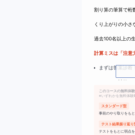
割り算の筆算で桁
くり上がりの小さ
過去100名以上
計算ミスは「注意
まずは答案診断
よくある計算ミ
このコースの無料体験
※いずれかを無料体験
計算問題で「同
スタンダード型
事前のやり取りをもと
【保護者の方へ】
テスト結果振り返り
◎筆算の書き方
テストをもとに弱点を