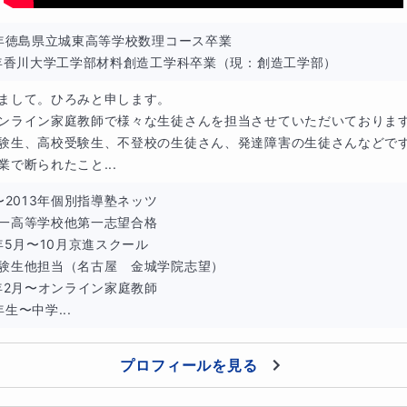
9年徳島県立城東高等学校数理コース卒業

3年香川大学工学部材料創造工学科卒業（現：創造工学部）
活用して毎日のルーティーンを身につけてもらいます。
まして。ひろみと申します。

て決めます。
ンライン家庭教師で様々な生徒さんを担当させていただいております
験生、高校受験生、不登校の生徒さん、発達障害の生徒さんなどです
業で断られたこと...
〜2013年個別指導塾ネッツ

ットサポート（月額5,000円）
一高等学校他第一志望合格

年5月〜10月京進スクール

スケジューリングサポート（月額3,000円）
験生他担当（名古屋　金城学院志望）

2年2月〜オンライン家庭教師

分延長可能！
生〜中学...
プロフィールを見る
告方法