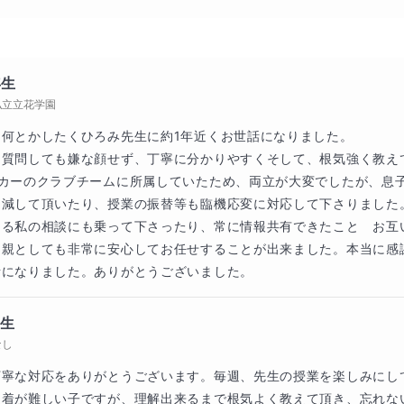
または次の日に報告
て頂く際に知りたいこと
年生
私立立花学園
（あれば）
何とかしたくひろみ先生に約1年近くお世話になりました。

質問しても嫌な顔せず、丁寧に分かりやすくそして、根気強く教えて
スト対策または受験対策など）
ッカーのクラブチームに所属していたため、両立が大変でしたが、息
減して頂いたり、授業の振替等も臨機応変に対応して下さりました。
果（あれば）
ある私の相談にも乗って下さったり、常に情報共有できたこと　お互
ト（あれば）
親としても非常に安心してお任せすることが出来ました。本当に感謝
話になりました。ありがとうございました。
あれば）
年生
なし
丁寧な対応をありがとうございます。毎週、先生の授業を楽しみにし
定着が難しい子ですが、理解出来るまで根気よく教えて頂き、忘れな