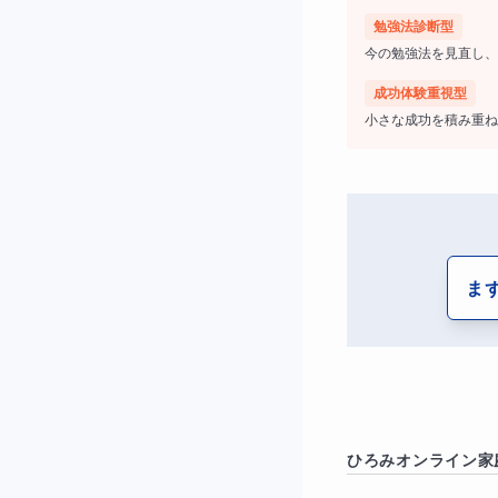
勉強法診断型
◎本番でミスしな
今の勉強法を見直し、
（タブレットでは
成功体験重視型
小さな成功を積み重ね
れること目標にし
◎頻出問題で活用
（例：円周率3.1
ま
【よくある質問
計算ミスは練習量
→練習も大切で
ひろみ
オンライン家
うちの子は集中力