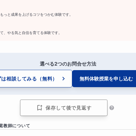
いようにすること
もっと成果を上げるコツをつかむ体験です。
なく紙、線やマスがある紙ではなく無地の紙を使用して筆算で
て、やる気と自信を育てる体験です。
ます）
できる答えの暗記方法や裏技も伝授します！
4の計算・速さ、長さなどの単位換算方法）
選べる2つのお問合せ方法
ずは相談してみる
（無料）
無料体験授業を
申し込む
例】
を増やせば自然に減りますか？
保存して後で見返す
すが癖を直さないとゼロにはなりません
庭教師について
がなく、ケアレスミスが多いタイプですが大丈夫ですか？