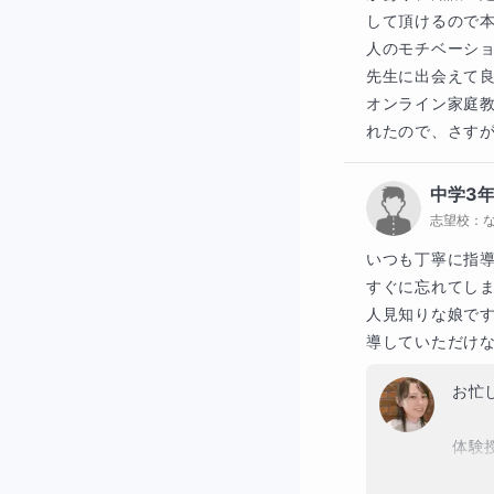
して頂けるので
人のモチベーシ
先生に出会えて良
オンライン家庭
れたので、さす
中学3
志望校：
いつも丁寧に指導
すぐに忘れてしま
人見知りな娘で
導していただけ
お忙
体験
恥ず