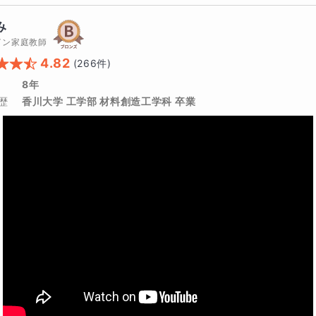
み
イン家庭教師
、この講座についていけますか？
4.82
(
266
件)
8年
歴
香川大学 工学部 材料創造工学科 卒業
年生から始めるのが効果的ですか？
のをお勧めしておりますが、直前でも効果的な方法をお伝えし
のくらいの時間が必要ですか？
ますが毎日1時間あることが理想です。
期でも受講する意味はありますか？