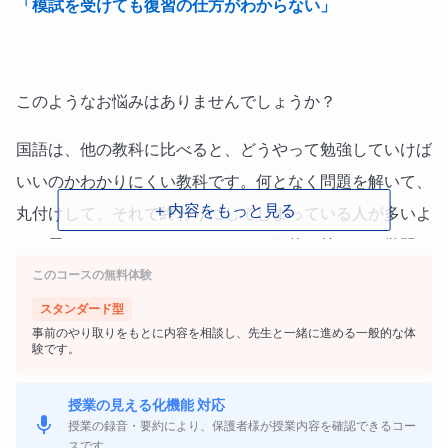
「模試を受けても復習の仕方がわからない」
このようなお悩みはありませんでしょうか？
国語は、他の教科に比べると、どうやって勉強していけば
いいのかわかりにくい教科です。何となく問題を解いて、
＋内容をもっと見る
丸付けして、それで終わりにしてしまっている人が多いよ
うに思います。ですが、このような目的を持たない学習で
このコースの無料体験
は、効果が上がりにくいです。
スタンダード型
事前のやり取りをもとに内容を相談し、先生と一緒に進める一般的な体
験です。
国語の問題を解くときも、押さえるべきポイントを意識し
ながら学習することが大切です。
例えば、「この説明文は
授業の見える化機能 対応
授業の録音・要約により、保護者様が授業内容を確認できるコー
対比の構造になっている！」「具体と抽象を意識して読も
スです。