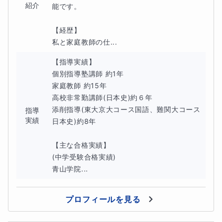
す）
紹介
能です。

【経歴】

私と家庭教師の仕...
■保護者様への報告方法
【指導実績】

授業終了後、チャットで報告いたします。
個別指導塾講師 約1年

家庭教師 約15年

高校非常勤講師(日本史)約６年

添削指導(東大京大コース国語、難関大コース
指導
実績
■お問合せを行って頂く際に知りたいこと
日本史)約8年

学年、志望校
【主な合格実績】

(中学受験合格実績)　

模試の偏差値（受けていれば）
青山学院...
使用している問題集（あれば）
プロフィールを見る