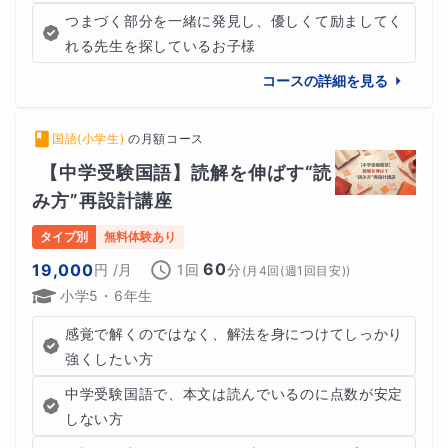
つまづく部分を一緒に発見し、優しくて励ましてく
れる先生を探しているお子様
コースの詳細を見る
国語(小学生)
の
月額コース
【中学受験国語】読解を伸ばす“読
み方”再設計講座
タイプ別
無料体験あり
60
19,000
円
/月
1回
分
(
月4回(週1回目安)
)
小学5・6年生
感覚で解くのではなく、解法を身につけてしっかり
強くしたい方
中学受験国語で、本文は読んでいるのに点数が安定
しない方