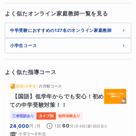
よく似たオンライン家庭教師一覧を見る
中学受験におすすめの127名のオンライン家庭教師
小学生コース
よく似た指導コース
国語(小学生)
の
月額コース
【国語】低学年からでも安心！初め
ての中学受験対策！！
三者面談あり
タイプ別
無料体験あり
60
24,000
円
/月
1回
分
(
月4回(週1回目安)
)
小学3〜6年生