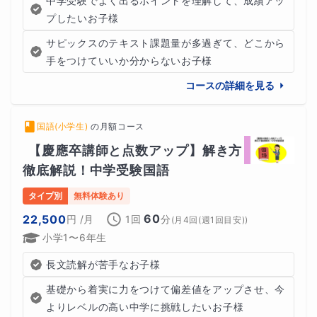
中学受験でよく出るポイントを理解して、成績アッ
プしたいお子様
サピックスのテキスト課題量が多過ぎて、どこから
手をつけていいか分からないお子様
コースの詳細を見る
国語(小学生)
の
月額コース
【慶應卒講師と点数アップ】解き方
徹底解説！中学受験国語
タイプ別
無料体験あり
60
22,500
円
/月
1回
分
(
月4回(週1回目安)
)
小学1〜6年生
長文読解が苦手なお子様
基礎から着実に力をつけて偏差値をアップさせ、今
よりレベルの高い中学に挑戦したいお子様