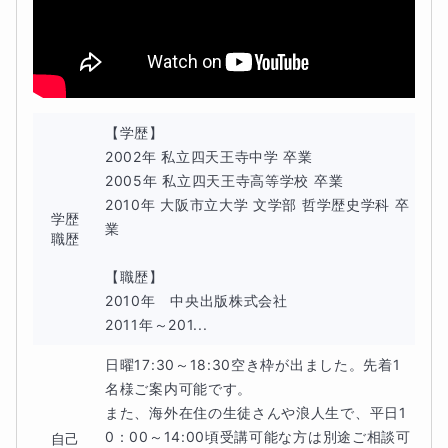
ど、
大学入試にも通じる論理的な読み方を、小学生でも理
解できるように丁寧にお伝えしていきます。
ある程度読むことに慣れてきたら、設問のアプローチ法を
学んでいただき、実践演習に入ります。このアプローチ法
【学歴】

2002年 私立四天王寺中学 卒業

も、一度身につけたら大学入試にまで活かせるものです。
2005年 私立四天王寺高等学校 卒業

2010年 大阪市立大学 文学部 哲学歴史学科 卒
論理的な読解力＋設問ごとのアプローチ法の2本柱で、確
学歴
業

職歴
かな力を身につけていただきます。
【職歴】

2010年　中央出版株式会社

2011年～201...
日曜17:30～18:30空き枠が出ました。先着1
■宿題について
名様ご案内可能です。

また、海外在住の生徒さんや浪人生で、平日1
原則毎週出します（塾併用の場合などはご相談に応じま
0：00～14:00頃受講可能な方は別途ご相談可
自己