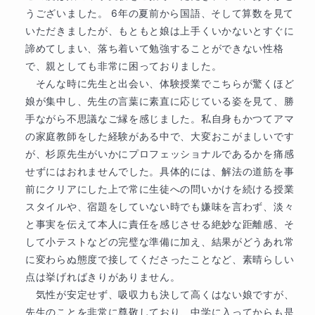
うございました。 6年の夏前から国語、そして算数を見て
いただきましたが、もともと娘は上手くいかないとすぐに
諦めてしまい、落ち着いて勉強することができない性格
で、親としても非常に困っておりました。

　そんな時に先生と出会い、体験授業でこちらが驚くほど
娘が集中し、先生の言葉に素直に応じている姿を見て、勝
手ながら不思議なご縁を感じました。私自身もかつてアマ
の家庭教師をした経験がある中で、大変おこがましいです
が、杉原先生がいかにプロフェッショナルであるかを痛感
せずにはおれませんでした。具体的には、解法の道筋を事
前にクリアにした上で常に生徒への問いかけを続ける授業
スタイルや、宿題をしていない時でも嫌味を言わず、淡々
と事実を伝えて本人に責任を感じさせる絶妙な距離感、そ
して小テストなどの完璧な準備に加え、結果がどうあれ常
に変わらぬ態度で接してくださったことなど、素晴らしい
点は挙げればきりがありません。

　気性が安定せず、吸収力も決して高くはない娘ですが、
先生のことを非常に尊敬しており、中学に入ってからも是