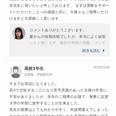
非先生に習いたいと申しております。 まずは受験をサポー
トいただいたことへの感謝と共に、今後ともご指導いただ
けますと大変嬉しく思います。
コメントありがとうございます。

夏からの短期決戦でしたが、本当によく頑張
ったと思います。毎日の早朝の宿題、そして
塾が終わってからの遅い時間からの授業。本
続きを読む
当にお疲れ様でした。

中学校に入ってからも引き続きよろしくお願
2025/12/28
高校3年生
いいたします。
志望校：
早稲田大学
今までお世話になりました。

高3で文転することになり苦手意識のあった古典の学習に
不安がありましたが、先生のご指導のお陰で、無事に志望
大学の学部に進学することが出来ました。

先生の授業はとても分かりやすく、何故間違えてしまった
のかやどのように対策すれば良いかを具体的に指摘して下