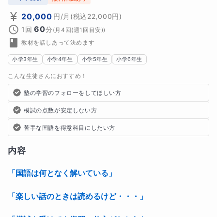
20,000
円
/月
(税込
22,000
円)
60
1回
分
(
月4回(週1回目安)
)
教材を話しあって決めます
小学3年生
小学4年生
小学5年生
小学6年生
こんな生徒さんにおすすめ！
塾の学習のフォローをしてほしい方
模試の点数が安定しない方
苦手な国語を得意科目にしたい方
内容
「国語は何となく解いている」
「楽しい話のときは読めるけど・・・」