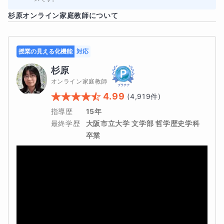
う！」など、意識して取り組むことで、次に似たような構
杉原
オンライン家庭教師について
成の文章に出会ったときに対応できるようになります。
復習の際にも、「原因理由の設問をまた間違った！原因理
授業の見える化機能
対応
由の設問のアプローチ法を確認しよう」など、どのような
杉原
オンライン家庭教師
パターンの問題が苦手なのか分析しながら取り組むことが
4.99
(
4,919
件)
大切です。
指導歴
15年
最終学歴
大阪市立大学 文学部 哲学歴史学科 
卒業
このコースは、
中学受験を考えている小学生を対象として
いますが、論理的な読解力を身につけたい非受験生も受講
可能です。
このコースでは、まず文章を論理的に読むことからはじめ
ていきます。注意すべき接続詞、対比、類比、因果関係な