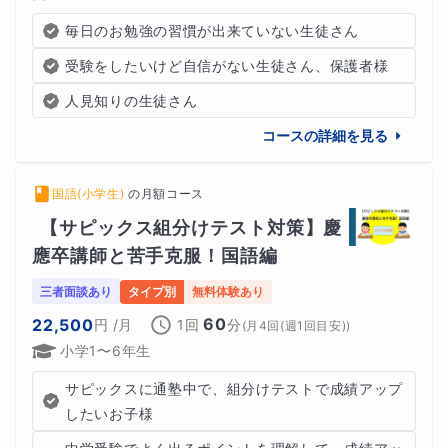
毎日のお勉強の習慣が出来ていない生徒さん
受験をしたいけど自信がない生徒さん、保護者様
人見知りの生徒さん
コースの詳細を見る
国語(小学生)
の
月額コース
【サピックス組分けテスト対策】慶
應卒講師と苦手克服！国語編
三者面談あり
タイプ別
無料体験あり
60
22,500
円
/月
1回
分
(
月4回(週1回目安)
)
小学1〜6年生
サピックスに通塾中で、組分けテストで成績アップ
したいお子様