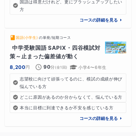
国語は得意だけれど、更にブラッシュアップしたい
方
コースの詳細を見る
国語(小学生)
の
単発/短期コース
中学受験国語 SAPIX・四谷模試対
策～止まった偏差値が動く
90
8,200
円
分
小学4〜6年生
(全
1
回)
志望校に向けて頑張ってるのに、模試の成績が伸び
悩んでいる方
どこに原因があるのか分からなくて、悩んでいる方
本当に目標に到達できるか不安を感じている方
コースの詳細を見る