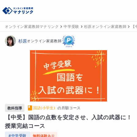
オンライン家庭教師マナリンク
中学受験
杉原オンライン家庭教師
【
杉原
オンライン家庭教師
国語(小学生)
の
月額コース
教科指導
【中受】国語の点数を安定させ、入試の武器に！
授業完結コース
#
中学受験
無料体験あり