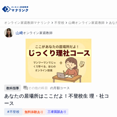
オンライン家庭教師マナリンク
不登校
山﨑オンライン家庭教師
あな
山﨑
オンライン家庭教師
その他の科目
の
月額コース
教科指導
あなたの居場所はここだよ！不登校生 理・社コ
ース
#
不登校
三者面談あり
無料体験あり