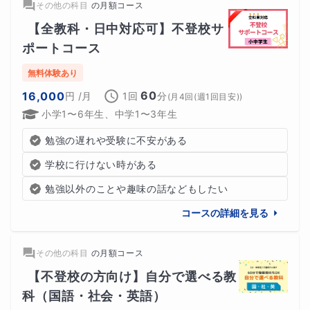
その他の科目
の
月額コース
【全教科・日中対応可】不登校サ
ポートコース
無料体験あり
60
16,000
円
/月
1回
分
(
月4回(週1回目安)
)
小学1〜6年生、中学1〜3年生
勉強の遅れや受験に不安がある
学校に行けない時がある
勉強以外のことや趣味の話などもしたい
コースの詳細を見る
その他の科目
の
月額コース
【不登校の方向け】自分で選べる教
科（国語・社会・英語）