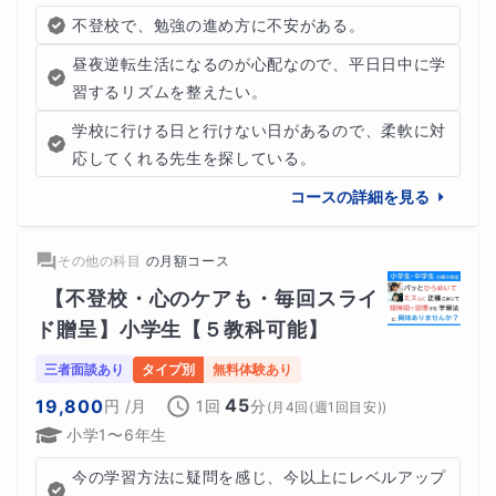
不登校で、勉強の進め方に不安がある。
昼夜逆転生活になるのが心配なので、平日日中に学
習するリズムを整えたい。
学校に行ける日と行けない日があるので、柔軟に対
応してくれる先生を探している。
コースの詳細を見る
その他の科目
の
月額コース
【不登校・心のケアも・毎回スライ
ド贈呈】小学生【５教科可能】
三者面談あり
タイプ別
無料体験あり
45
19,800
円
/月
1回
分
(
月4回(週1回目安)
)
小学1〜6年生
今の学習方法に疑問を感じ、今以上にレベルアップ