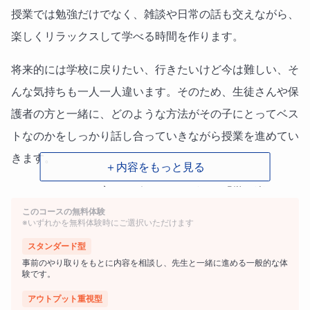
授業では勉強だけでなく、雑談や日常の話も交えながら、
楽しくリラックスして学べる時間を作ります。
将来的には学校に戻りたい、行きたいけど今は難しい、そ
んな気持ちも一人一人違います。そのため、生徒さんや保
護者の方と一緒に、どのような方法がその子にとってベス
トなのかをしっかり話し合っていきながら授業を進めてい
きます。
＋内容をもっと見る
マンツーマンで丁寧にサポートしながら、「学ぶ楽しさ」
このコースの無料体験
と「自分のペース」を大切にしていくコースです。
※いずれかを無料体験時にご選択いただけます
スタンダード型
事前のやり取りをもとに内容を相談し、先生と一緒に進める一般的な体
■宿題について
験です。
アウトプット重視型
易しめの練習問題を中心にお出しします。