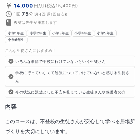
14,000
円
/月
(税込
15,400
円)
75
1回
分
(
月4回(週1回目安)
)
教材は先生が用意します
小学1年生
小学2年生
小学3年生
小学4年生
小学5年生
小学6年生
こんな生徒さんにおすすめ！
いろんな事情で学校に行けていないという生徒さん
学校に行っていなくて勉強についていけていないと感じる生徒さ
ん
今の状況に漠然とした不安を抱えている生徒さんや保護者の方
内容
このコースは、不登校の生徒さんが安心して学べる居場所
づくりを大切にしています。