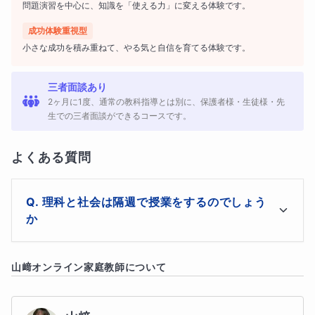
問題演習を中心に、知識を「使える力」に変える体験です。
成功体験重視型
■保護者様への報告方法
小さな成功を積み重ねて、やる気と自信を育てる体験です。
生徒さんの様子、できばえなどもチャットで細かくご報告
三者面談あり
2ヶ月に1度、通常の教科指導とは別に、保護者様・生徒様・先
いたします。
生での三者面談ができるコースです。
よくある質問
■お問合せを行って頂く際に知りたいこと
・今の現状（どのくらい学校に行けていないのか、将来的
理科と社会は隔週で授業をするのでしょう
に学校に戻りたいか、など）
か
基本的には、75分を使って理科と社会の両方を行うイメ
山﨑
オンライン家庭教師について
ージです。そのときの進度や理解度次第で1教科のみで
終わることもあるかと思いますが、もしそうなった場合
は次回はできなかった教科を行います。