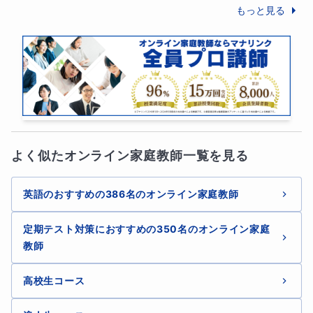
もっと見る
「英文法 語法ヴィンテージ」、「総
合英語エバーグリーン」など
使用教材の一例です
よく似たオンライン家庭教師一覧を見る
英語のおすすめの386名のオンライン家庭教師
学校でご使用中の教科書を使っていた
定期テスト対策におすすめの350名のオンライン家庭
だくことも大歓迎です
教師
高校生コース