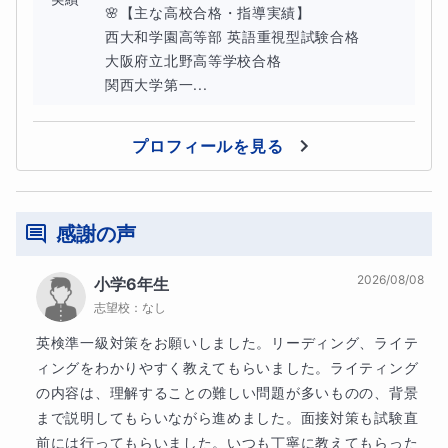
🌸【主な高校合格・指導実績】

西大和学園高等部 英語重視型試験合格

大阪府立北野高等学校合格

関西大学第一...
プロフィールを見る
感謝の声
一つがわかりだすと必ずプラスの相
2026/08/08
小学6年生
乗効果が現れます！
志望校：
なし
英検準一級対策をお願いしました。リーディング、ライテ
ィングをわかりやすく教えてもらいました。ライティング
の内容は、理解することの難しい問題が多いものの、背景
まで説明してもらいながら進めました。面接対策も試験直
前には行ってもらいました。いつも丁寧に教えてもらった