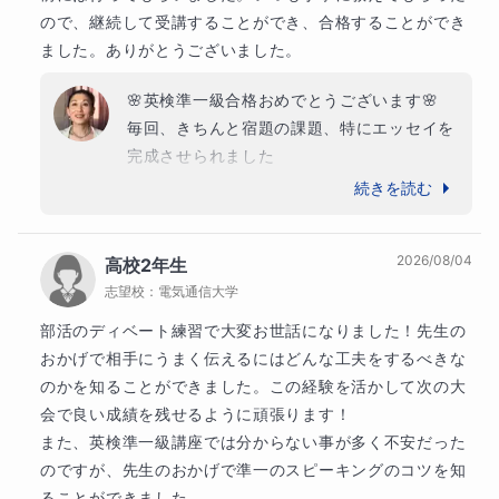
ので、継続して受講することができ、合格することができ
ました。ありがとうございました。
🌸英検準一級合格おめでとうございます🌸

毎回、きちんと宿題の課題、特にエッセイを
完成させられました

理解の難しい内容も積極的にディスカッショ
続きを読む
ンしていただき、私も毎回大変楽しい授業を
させていただき、ありがとうございます

2026/08/04
高校2年生
これからも英語学習を楽しんでくださいね
志望校：
電気通信大学
部活のディベート練習で大変お世話になりました！先生の
おかげで相手にうまく伝えるにはどんな工夫をするべきな
のかを知ることができました。この経験を活かして次の大
会で良い成績を残せるように頑張ります！

また、英検準一級講座では分からない事が多く不安だった
のですが、先生のおかげで準一のスピーキングのコツを知
ることができました。
