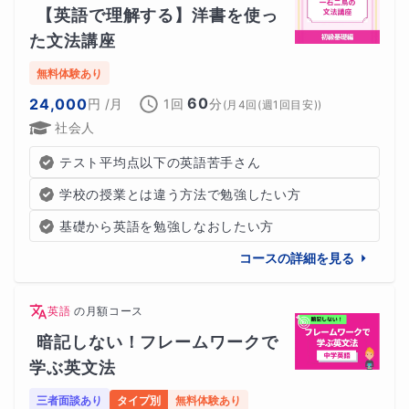
【英語で理解する】洋書を使っ
た文法講座
無料体験あり
60
24,000
円
/月
1回
分
(
月4回(週1回目安)
)
社会人
テスト平均点以下の英語苦手さん
学校の授業とは違う方法で勉強したい方
基礎から英語を勉強しなおしたい方
コースの詳細を見る
英語
の
月額コース
暗記しない！フレームワークで
学ぶ英文法
三者面談あり
タイプ別
無料体験あり