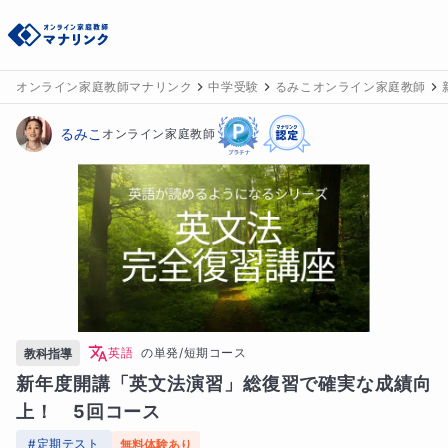
オンライン家庭教師マナリンク
中学受験
るみこオンライン家庭教師
るみこ
オンライン家庭教師
英語
の
単発/短期コース
教科指導
新年度開講「英文法演習」総復習で確実な成績向
上！　5回コース
#
定期テスト
無料体験あり