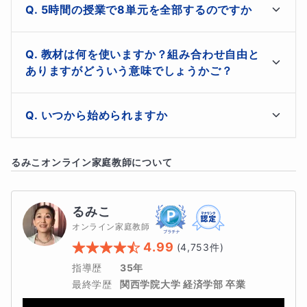
毎回、課題を提出しますが、その量はご一緒に相談して
5時間の授業で8単元を全部するのですか
決めましょう。
まず、ご希望の5単元を選んでください。1単元1授業を
教材は何を使いますか？組み合わせ自由と
基本としています。

ありますがどういう意味でしょうかご？
追加レッスンも受け付けていますのでご安心ください。
こちらで、演習問題を中心にご用意しますが、学校の教
いつから始められますか
材、ご自宅で使われているもの、それらを併用して使っ
ていただいても大丈夫です。

体験レッスンの際に空き日程をお確かめください
るみこ
オンライン家庭教師について
他に、英単語、英文読解のクラスもご用意していますの
で、内容の組み合わせを自由に選んでいただくこともで
きます
るみこ
オンライン家庭教師
4.99
(
4,753
件)
指導歴
35年
最終学歴
関西学院大学 経済学部 卒業