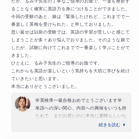
たが、るみ子先生の丁寧なご指導のお陰で、一度も挫折す
ることなく確実に英語力を身につけることができました。

今回の受験のあと、娘は「緊張したけれど、これまでで一
板書の一例です
番楽しく英検を受けられた」と申しておりました。

思い返せば以前の受験では、英語の学習が苦しいと感じて
復習用に全て授業の後にお渡ししま
しまうことが多々あり悩んでおりました。そのような娘で
す
したが、試験に向けてこれまでで一番楽しく学ぶことがで
きました。

ひとえに、るみ子先生のご指導のお陰です。

これからも英語が楽しいという気持ちを大切に学びを続け
ていきたいと思います。

本当にありがとうございました。
🌸英検準一級合格おめでとうございます🌸

単語への深い関心、内容への興味をいつも持
たれて、まだお若いのに本当に素晴らしいな
と思います

続きを読む
これからも英語の道を楽しみながら進んでく
ださいね