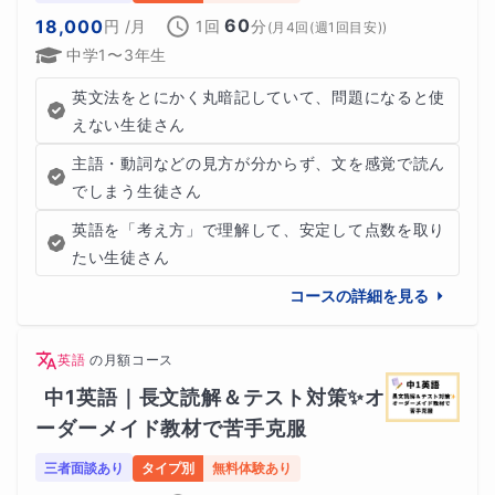
60
18,000
円
/月
1回
分
(
月4回(週1回目安)
)
中学1〜3年生
英文法をとにかく丸暗記していて、問題になると使
えない生徒さん
主語・動詞などの見方が分からず、文を感覚で読ん
でしまう生徒さん
英語を「考え方」で理解して、安定して点数を取り
たい生徒さん
コースの詳細を見る
英語
の
月額コース
中1英語｜長文読解＆テスト対策✨オ
ーダーメイド教材で苦手克服
三者面談あり
タイプ別
無料体験あり