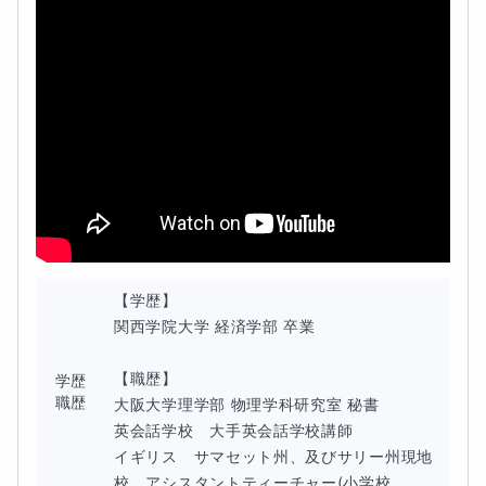
【どんなことをしますか】
【学歴】

関西学院大学 経済学部 卒業

【職歴】

学歴
職歴
大阪大学理学部 物理学科研究室 秘書

英会話学校　大手英会話学校講師

イギリス　サマセット州、及びサリー州現地
校　アシスタントティーチャー(小学校、...