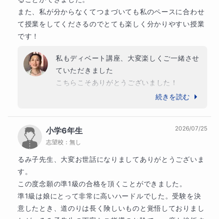
また、私が分からなくてつまづいても私のペースに合わせ
オンラインレッスンのイメージです
て授業をしてくださるのでとても楽しく分かりやすい授業
です！
画面を共有しながら授業を進めます
私もディベート講座、大変楽しくご一緒させ
ていただきました

こちらこそありがとうございました！

いつも色々な議題に真剣に取り組まれ、すぐ
続きを読む
にアドバイスを実行していただいたりと、私
の方も大変励みになります

2026/07/25
小学6年生
ありがとうございます
志望校：
無し
るみ子先生、大変お世話になりましてありがとうございま
す。

この度念願の準1級の合格を頂くことができました。

準1級は娘にとって非常に高いハードルでした。受験を決
意したとき、道のりは長く険しいものと覚悟しておりまし