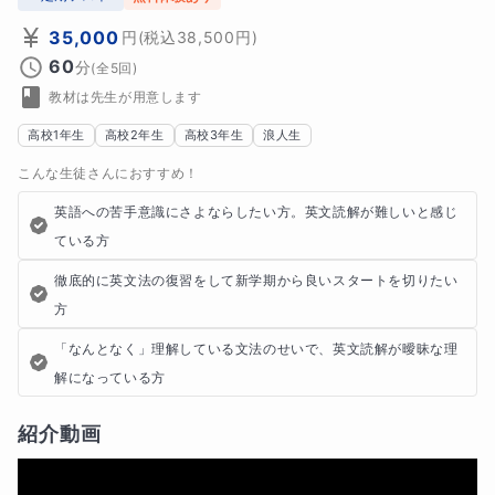
35,000
円
(税込
38,500
円)
60
分
(全
5
回)
教材は先生が用意します
高校1年生
高校2年生
高校3年生
浪人生
こんな生徒さんにおすすめ！
英語への苦手意識にさよならしたい方。英文読解が難しいと感じ
ている方
徹底的に英文法の復習をして新学期から良いスタートを切りたい
方
「なんとなく」理解している文法のせいで、英文読解が曖昧な理
解になっている方
紹介動画