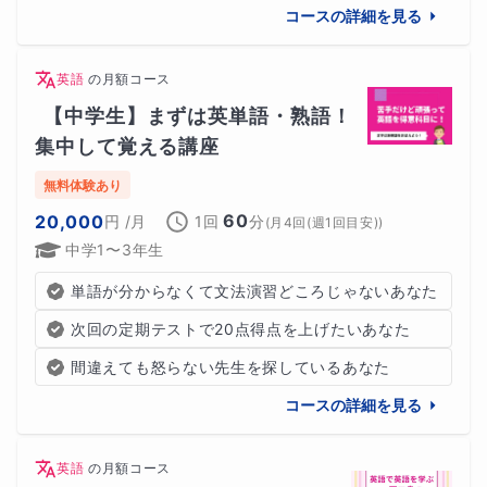
コースの詳細を見る
英語
の
月額コース
【中学生】まずは英単語・熟語！
集中して覚える講座
無料体験あり
60
20,000
円
/月
1回
分
(
月4回(週1回目安)
)
中学1〜3年生
単語が分からなくて文法演習どころじゃないあなた
【受講生保護者の方々の声】
次回の定期テストで20点得点を上げたいあなた
間違えても怒らない先生を探しているあなた
コースの詳細を見る
英語
の
月額コース