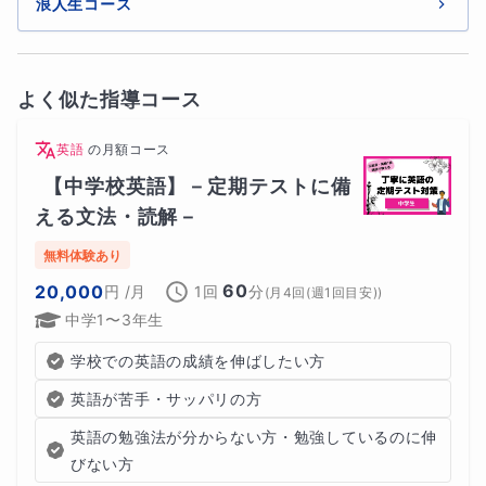
浪人生コース
よく似た指導コース
英語
の
月額コース
【中学校英語】－定期テストに備
える文法・読解－
無料体験あり
60
20,000
円
/月
1回
分
(
月4回(週1回目安)
)
【受講者の方々の声】
中学1〜3年生
学校での英語の成績を伸ばしたい方
英語が苦手・サッパリの方
英語の勉強法が分からない方・勉強しているのに伸
びない方