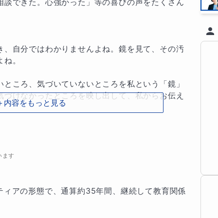
相談できた。心強かった」等の喜びの声をたくさん
き、自分ではわかりませんよね。鏡を見て、その汚
ね。

いところ、気づいていないところを私という「鏡」
気づけなかったところを映し出して、私からお伝え
＋内容をもっと見る
ません。よいところ。素晴らしいところ。潜在能力
点は取り除く。よいところは生かし磨いていく。こ
います
まで約３０年間で培った指導方法を重ねて、多くの
と繋げてきました。　

ティアの形態で、通算約35年間、継続して教育関係
ちろんですが、受験校、定期テスト等に必ず出題さ