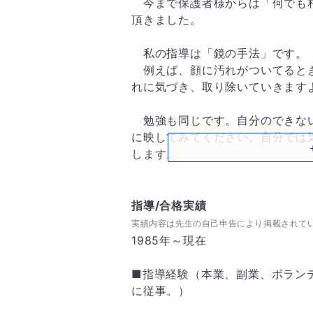
　今まで保護者様からは「何でも
頂きました。　

　私の指導は「鏡の手法」です。

　例えば、顔に汚れがついてると
れに気づき、取り除いていきますよ
　勉強も同じです。自分のできな
に映してみてください。自分では
します。

　鏡に映るのは弱点だけではあり
も映し出されます。ですので、弱
指導/合格実績
れが私の役割です。

実績内容は先生の自己申告により掲載されて
1985年～現在

　私は、この「鏡の手法」とこれ
生徒さんを成績向上、志望校合格へ
■指導経験（本業、副業、ボラン
に従事。）

　指導方法は基礎を固めるのはも