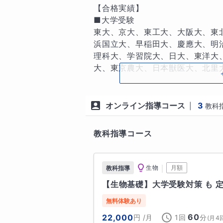
れる問題を研究し、相手の出方を
【合格実績】

ます。

■大学受験 

東大、京大、東工大、大阪大、東
　生徒さんと保護者様のご希望に
浜国立大、早稲田大、慶應大、明
ご遠慮なくお気軽にご連絡くださ
理科大、学習院大、日大、東洋大
大、東京農大、日本獣医大、北里大 
【指導対象】

　〇中学受験：算数、理科

■医学部受験 

　〇高校受験：数学、理科、英語

九州大 (医)、熊本大(医)、琉球
オンライン指導コース
3
|
教科
　〇中高一貫校：数学、理科（生物
医大、杏林大、東京女子医大、日本
　〇大学受験（高校生・高卒生）：
教科指導コース
　　　　　　　　　　　　　　　
■高校受験 、 

　　⇒特に、医学部、歯学部、薬
都立日比谷、都立国立、都立西、
　〇不登校生、高校卒業資格認定試
都立武蔵野北、都立井草、都立板
｜
生物
月額
教科指導
　〇英検対策（５級、４級、３級
早稲田実業、慶応志木、青山学院、
【生物基礎】大学受験対策 も 
■中学受験 

無料体験あり
趣味
麻布、豊島岡、慶応、早稲田実業
神社、仏閣、史跡巡り

60
22,000
円
/月
1回
分
(
月4
我山、明大中野、立教池袋、立教