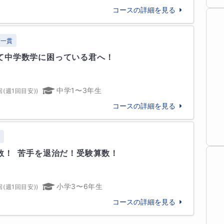
コースの詳細を見る
大二、日大豊山、栄東、明星、武蔵野東 等



高一貫
研究科　農芸化学専攻　修士課程　修了
策）

て中学数学に困っている君へ！
立教池袋、富士見、大妻、大妻中野、山脇学園、東
子　他

中学1〜3年生
回(週1回目安)
)
、高校卒業程度認定試験　等
コースの詳細を見る
験
！  苦手を退治だ！受験算数！
小学3〜6年生
回(週1回目安)
)
コースの詳細を見る