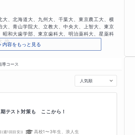
把握した上で、確実な得点力、合格力を養っていき
北大、北海道大、九州大、千葉大、東京農工大、横
沿わせて頂き、叶えさせて頂きますので、まずは、
治大、青山学院大、立教大、中央大、上智大、東京
い。心よりお待ち申し上げております。

、昭和大歯学部、東京歯科大、明治薬科大、星薬科
他 

＋内容をもっと見る
大(医)、順天堂大、昭和大、日大(医)、北里大、東京
指導コース
、化学、物理基礎）

医大、聖マリアンナ医大、金沢医大、埼玉医大 他

数学ⅠA、数学ⅡB、数学Ⅲ（学校フォロー）

人気順
　化学・化学基礎、生物・生物基礎、物理基礎

学部、獣医学部、農学系、生命科学系に強いです。

都立戸山、都立新宿、都立国分寺、都立小山台、

験（旧 大検）、公務員試験、看護専門学校試験

橋、都立石神井、都立杉並総合　他、

、準２級）
中央大附、学習院、桐朋、城北、錦城　他 

定期テスト対策も　ここから！
、海城、本郷、城北、芝、成城、学習院、国学院久
高校1〜3年生、浪人生
回(週1回目安)
)
新座、獨協、富士見、大妻、大妻中野、山脇学園、