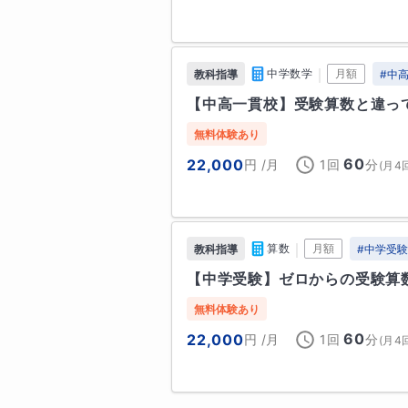
映画、ドラマ鑑賞
宝仙理数インター、東京電機大、日
都立大泉、都立富士、都立武蔵 等 
学歴
｜
中学数学
月額
教科指導
#
中
1991年　九州大学大学院　農学
■中高一貫校生（補習・内部進学対
【中高一貫校】受験算数と違っ
城北、成城、学習院、青山学院、
京都立大中、東京電大中、学習院女
無料体験あり
60
22,000
円
/月
1回
分
(
月4
■公務員試験、看護専門学校受験
｜
算数
月額
教科指導
#
中学受
【中学受験】ゼロからの受験算数
無料体験あり
60
22,000
円
/月
1回
分
(
月4