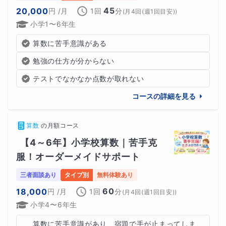
45
20,000
円
/月
1回
分
(
月4回(週1回目安)
)
小学1〜6年生
算数に苦手意識がある
勉強の仕方が分からない
テストでなかなか点数が取れない
コースの詳細を見る
算数
の
月額コース
【4～6年】小学校算数｜苦手克
服！オーダーメイドサポート
三者面談あり
タイプ別
無料体験あり
60
18,000
円
/月
1回
分
(
月4回(週1回目安)
)
小学4〜6年生
算数に苦手意識があり、宿題で手が止まってしま