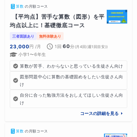
算数
の
月額コース
【平均点】苦手な算数（図形）を平
・お問合せを行って頂く際に知りたいこと
均点以上に！基礎徹底コース
テストの点数
三者面談あり
無料体験あり
60
23,000
円
/月
1回
分
(
月4回(週1回目安)
)
普段の学習習慣
小学1〜6年生
学校で使用している教科書やテキスト
算数が苦手、わからないと思っている生徒さん向け
図形問題中心に算数の基礎固めをしたい生徒さん向
け
自分に合った勉強方法をおしえてほしい生徒さん向
け
コースの詳細を見る
算数
の
月額コース