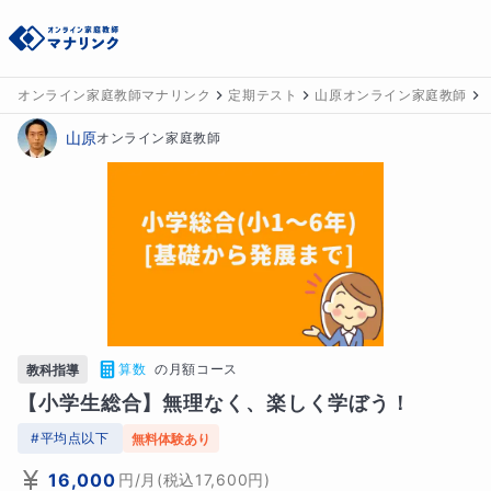
オンライン家庭教師マナリンク
定期テスト
山原オンライン家庭教師
山原
オンライン家庭教師
算数
の
月額コース
教科指導
【小学生総合】無理なく、楽しく学ぼう！
#
平均点以下
無料体験あり
16,000
円
/月
(税込
17,600
円)