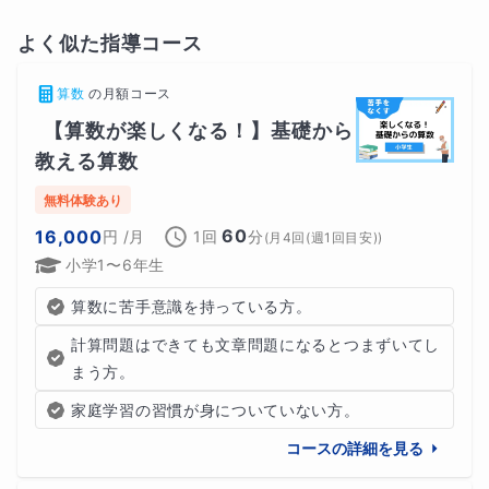
24時間以内に返信いたします。
よく似た指導コース
指導教科以外もOKですし、授業のこと以外の質問も大歓
算数
の
月額コース
迎です。
【算数が楽しくなる！】基礎から
教える算数
無料体験あり
・保護者様への報告方法
60
16,000
円
/月
1回
分
(
月4回(週1回目安)
)
原則授業ごとに進捗状況やお子様の状況をご報告いたしま
小学1〜6年生
す。
算数に苦手意識を持っている方。
計算問題はできても文章問題になるとつまずいてし
授業に対する理解度や授業内容を共有できればと思ってお
まう方。
ります。
家庭学習の習慣が身についていない方。
保護者様からお子様の勉強に対する様子も教えて頂ければ
コースの詳細を見る
ありがたいです。