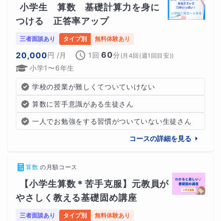
小学生　算数　基礎計算力を身に
つける　正答率アップ
三者面談あり
タイプ別
無料体験あり
60
20,000
円
/月
1回
分
(
月4回(週1回目安)
)
小学1〜6年生
学校の授業が難しくてついていけない
算数に苦手意識がある生徒さん
一人でお勉強をする習慣がついていない生徒さん
コースの詳細を見る
算数
の
月額コース
【小学生算数＊苦手克服】元教員が
やさしく教える基礎固め講座
三者面談あり
タイプ別
無料体験あり