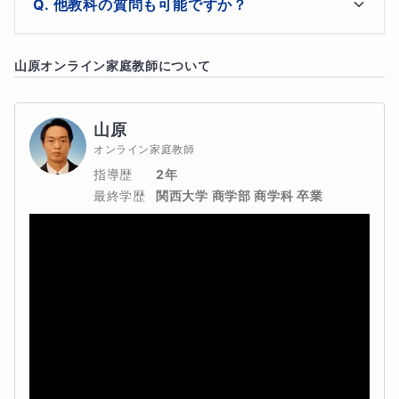
他教科の質問も可能ですか？
小学生から塾に行くのは早いというお気持ちも理解できま
このコースに関しては５教科対応しておりますので、気
すが、今から勉強習慣をつけておくことで後々生きてきま
山原
オンライン家庭教師について
軽にご質問・ご相談して頂ければと思います。
す。
山原
オンライン家庭教師
分からない部分の指導はもちろんですが毎日少しでも良い
指導歴
2年
最終学歴
関西大学 商学部 商学科 卒業
ので勉強する習慣づけをできればと考えております。
・このコースに向いていない方
あくまで普段の授業のサポートや苦手なところを指導する
内容なので、
中学受験を想定しているご家庭向けではありません。