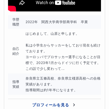
学歴
・「こういった点」を大切にしながら指導を進めて
2022年　関西大学商学部商学科　卒業
職歴
いきます
はじめまして、山原と申します。

これから先の学習の基礎になるのは小学生で学ぶ内容で
私は小学生からサッカーをしており現在も続け
す。
自己
ております。

紹介
ヨーロッパでプロサッカー選手になることが目
だからこそここを疎かにしてしまうと後で苦しくなりま
標で、2023年1月からドイツに行く予定です。

す。
この話で少し変わって...
勉強をするんだ！という感じではなく、和やかな雰囲気で
奈良県立五條高校、奈良県立橿原高校への合格
指導
実績があります。

楽しみながら学習できればと考えています。
実績
指導期間は約1年半になります。
プロフィールを見る