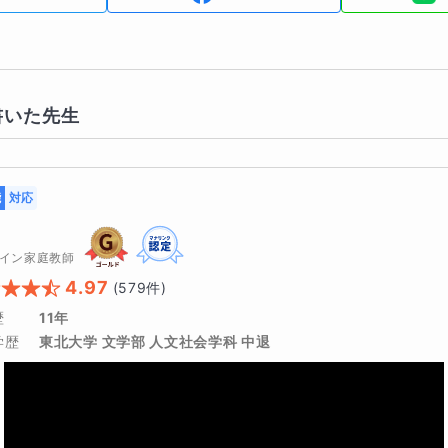
書いた先生
能
対応
イン家庭教師
4.97
(
579
件)
歴
11年
学歴
東北大学 文学部 人文社会学科 中退