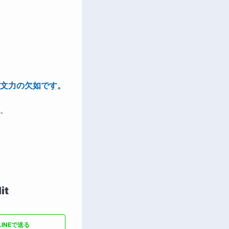
文力の欠如です。
。
it
LINEで送る