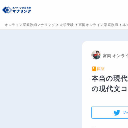
オンライン家庭教師マナリンク
大学受験
富岡オンライン家庭教師
本
富岡
 オンラ
国語
本当の現代
の現代文コ
ツ