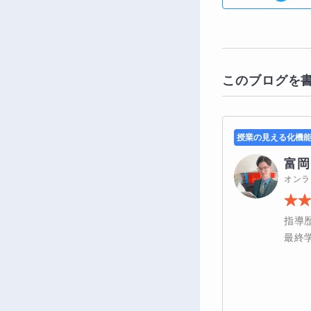
このブログを
授業の見える化機
富岡
オンラ
指導
最終