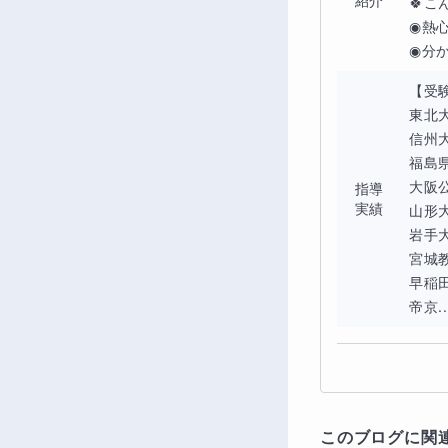
紹介
🍀
◉熱
◉分か
【受験
東北
信州
福島
大阪
指導
実績
山形
岩手
宮城
早稲
帝京..
このブログに関