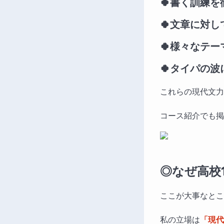
🍀書く訓練
🍀文章に対
🍀様々なテ
🍀タイパの
これらの現代文力
コース紹介でも掲
◎なぜ高校
ここが大事なとこ
私の立場は
「現代