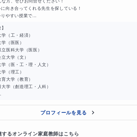
こんな方、ぜひお問合せください！

心に向き合ってくれる先生を探している！

りやすい授業で...
】

大学（工・経済）

大学（医医）

県立医科大学（医医）

公立大学（文）

大学（医・工・理・人文）

大学（理工）

教育大学（教育）

田大学（創造理工・人科）

.
プロフィールを見る
連するオンライン家庭教師はこちら