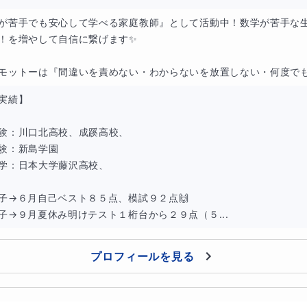
確認しながら丁寧に進めます。
が苦手でも安心して学べる家庭教師』として活動中！数学が苦手な
！を増やして自信に繋げます✨

モットーは『間違いを責めない・わからないを放置しない・何度でも丁
実績】

験：川口北高校、成蹊高校、

を使用します。
験：新島学園

学：日本大学藤沢高校、

学校の教科書やワークを使用します。
子→６月自己ベスト８５点、模試９２点🙌

子→９月夏休み明けテスト１桁台から２９点（５...
など、使用したいものがありましたらお知らせください。
プロフィールを見る
ら出されている宿題を完璧にしてもらいます。