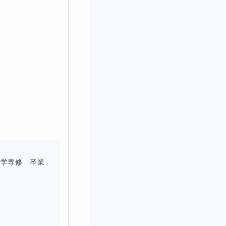
いと考えています。
か確認します。全く
うだと判断できれば
学専修　卒業

からしっかり見て、