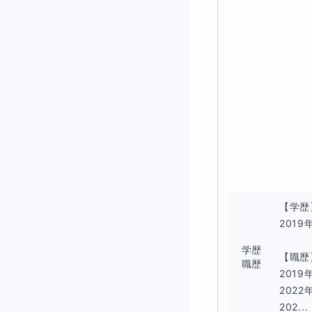
◆進め方の例
1．アイスブレイク
学校での出来事や
2．理解度の確認（
前回学習した内容
できていない場合
【学歴
自学に任せて次の
201
学歴
【職歴
職歴
3．本授業（35分
201
2022
お子さんがつまず
202...