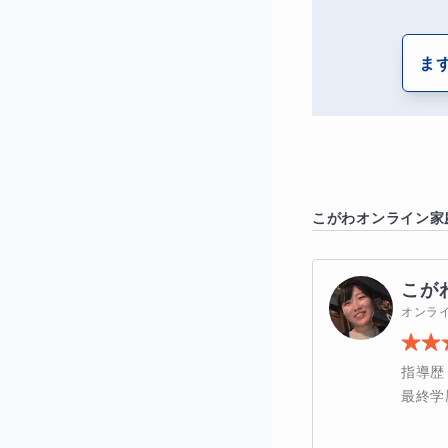
そんなお子さんで
ま
初めて学校で勉強
ぜひ一緒に勉強し
◆本コースの特
こがわ
オンライン家
お子さんのつまづ
服
していきます。
こが
オンラ
わからないところ
たら次へ。スモー
指導歴
最終学