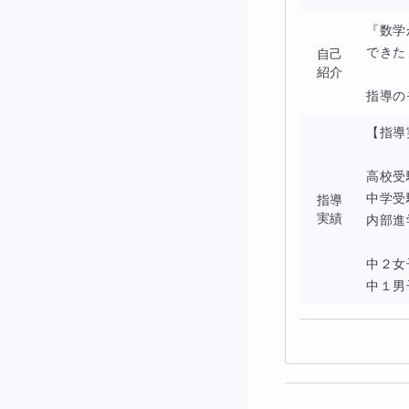
解き方が正しいか
『数学
できた
自己
紹介
指導の
◆授業について
【指導
①授業（４５分）
高校受
Google meet
中学受
指導
実績
内部進
②使用教材
現在使用している
中２女
中１男
塾教材や通信教材
③宿題
基本的には学校か