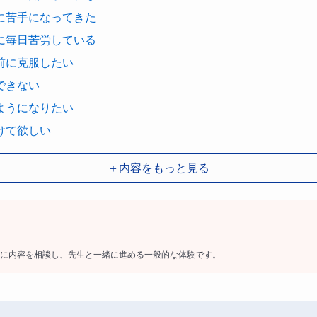
に苦手になってきた
に毎日苦労している
前に克服したい
できない
ようになりたい
けて欲しい
＋内容をもっと見る
重ねなので、一度苦手意識をもつと嫌いになってしまうお子様
ってしまう前に、今から一緒に勉強してみませんか？
に内容を相談し、先生と一緒に進める一般的な体験です。
ないのかもわからない。