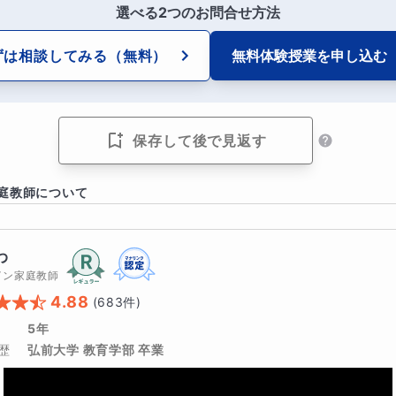
選べる2つのお問合せ方法
もしっかり
伴走
しながら
つまずきを一つずつ取り除いて
いきま
ずは相談してみる
（無料）
無料体験授業を
申し込む
するような、ほんとの基礎から教えます。
ていきましょう！
保存して後で見返す
徴
庭教師について
いているところを探し、コミュニケーションをとりながら
基礎
わ
イン家庭教師
をしっかり解決してから次に進むので、
お子さんのペースで学
4.88
(
683
件)
ルステップで知識の定着を図ります。
5年
歴
弘前大学 教育学部 卒業