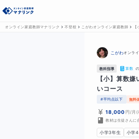
オンライン家庭教師マナリンク
不登校
こがわオンライン家庭教師
【
こがわ
オンラ
算数
教科指導
【小】算数嫌
いコース
#
平均点以下
無料
18,000
円
/月
教材は生徒さんに
小学3年生
小学