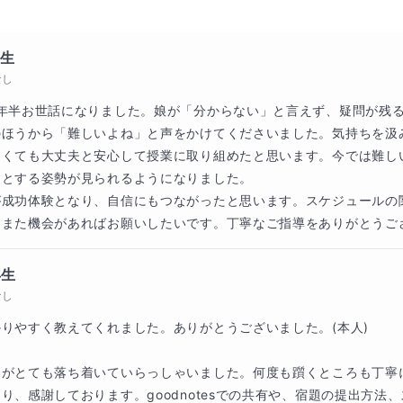
ちらからも宿題を出します。
年生
半端になることは一番ダメなので、最低限学校の宿題は必ずや
なし
1年半お世話になりました。娘が「分からない」と言えず、疑問が残
のほうから「難しいよね」と声をかけてくださいました。気持ちを汲
なくても大丈夫と安心して授業に取り組めたと思います。今では難し
１：００で対応しております。
とする姿勢が見られるようになりました。

が成功体験となり、自信にもつながったと思います。スケジュールの
、また機会があればお願いしたいです。丁寧なご指導をありがとうご
年生
なし
生の指導に携わっていました。お子さんが「できた」と達成感
ますので、ぜひ一度ご相談ください。
りやすく教えてくれました。ありがとうございました。(本人)

けがとても落ち着いていらっしゃいました。何度も躓くところも丁寧
り、感謝しております。goodnotesでの共有や、宿題の提出方法