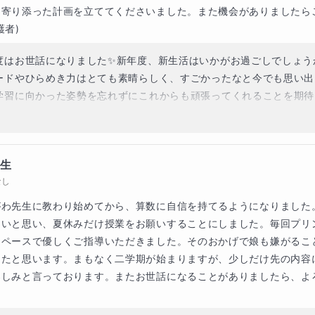
に寄り添った計画を立ててくださいました。また機会がありましたら
護者)
度はお世話になりました✨新年度、新生活はいかがお過ごしでしょう
ードやひらめき力はとても素晴らしく、すごかったなと今でも思い出
学習に向かった姿勢を忘れずにこれからも頑張ってくれることを期待
困りの際はお気軽にお声がけください！
年生
なし
がわ先生に教わり始めてから、算数に自信を持てるようになりました
しいと思い、夏休みだけ授業をお願いすることにしました。毎回プリ
たペースで優しくご指導いただきました。そのおかげで娘も嫌がるこ
きたと思います。まもなく二学期が始まりますが、少しだけ先の内容
楽しみと言っております。またお世話になることがありましたら、よ