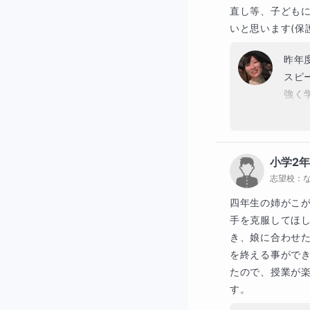
直し等、子ども
いと思います(保
昨年
スピ
強く
たお
小学2
志望校：
四年生の姉がこ
手を克服してほ
き、娘に合わせ
を終える事がで
たので、授業が
す。