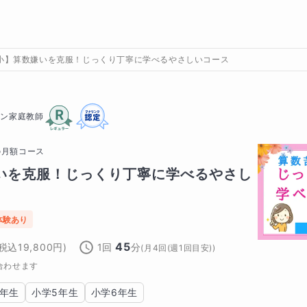
小】算数嫌いを克服！じっくり丁寧に学べるやさしいコース
イン家庭教師
の
月額コース
いを克服！じっくり丁寧に学べるやさし
体験あり
45
(税込
19,800
円)
1回
分
(
月4回(週1回目安)
)
合わせます
4年生
小学5年生
小学6年生