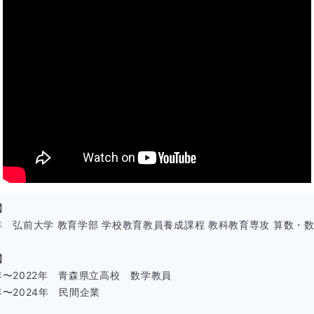
（5分）
好きな遊びなどざっくばらんに会話して、ゆっくり打ち解けた
5分）
を1問程度解いてみて、どのくらい理解できるようになったの
はもう一度その内容を学習しますし、宿題を繰り返せばできそ
】

内容に進みます。
9年　弘前大学 教育学部 学校教育教員養成課程 教科教育専攻 算数・数
】

）
9年〜2022年　青森県立高校　数学教員

年〜2024年　民間企業

いているところに焦点を当てた授業をします。ノートの書き方