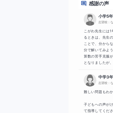
感謝の声
それができたらこ
小学5
あれもこれも中途
志望校：
に指導します。
こがわ先生には
④指導時間帯
るときは、先生
ことで、分から
平日９：００〜２
分で解いてみよう
算数の苦手克服
となりましたが
◆保護者様へ
中学3
志望校：
塾講師時代に小学
ように支援いたし
難しい問題もわか
子どもへの声が
て指導してくださ