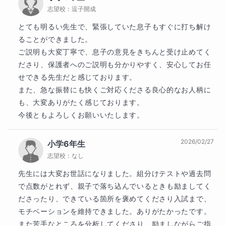
志望校：
逗子開成
とても明るい先生で、緊張していた息子もすぐに打ち解け
ることができました。

ご説明も大変丁寧で、息子の意見をきちんと受け止めてく
ださり、保護者へのご説明も分かりやすく、安心してお任
せできる先生だと感じております。

また、急な振替にも快くご対応くださる良心的なお人柄に
も、大変ありがたく感じております。

今後ともよろしくお願いいたします。
2026/02/27
小学6年生
志望校：
なし
先生には大変お世話になりました。組分けテストや過去問
で点数がとれず、親子で落ち込んでいるときも励ましてく
ださったり、できている箇所を褒めてくださり入試まで、
モチベーションを維持できました。ありがたかったです。
また苦手なところを分析してくださり、励ましながらご指