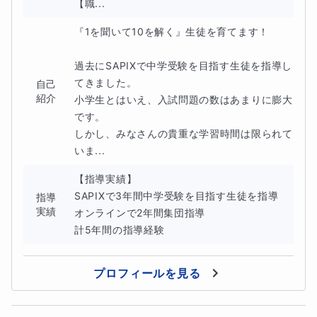
【職...
『1を聞いて10を解く』生徒を育てます！

【学歴・指導歴】
過去にSAPIXで中学受験を目指す生徒を指導し
てきました。

自己
早稲田大学商学部卒業の25歳です。
紹介
小学生とはいえ、入試問題の数はあまりに膨大
です。

指導歴は7年目で同年代だと指導歴が豊富だと思います。
しかし、みなさんの貴重な学習時間は限られて
いま...
4年間のオンライン指導経験もあるため、安心してお任せ
【指導実績】

ください。
SAPIXで3年間中学受験を目指す生徒を指導

指導
実績
オンラインで2年間集団指導

計5年間の指導経験
プロフィールを見る