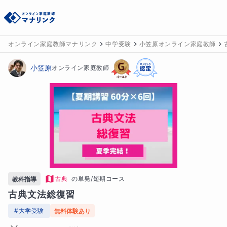
オンライン家庭教師マナリンク
中学受験
小笠原オンライン家庭教師
小笠原
オンライン家庭教師
古典
の
単発/短期コース
教科指導
古典文法総復習
#
大学受験
無料体験あり