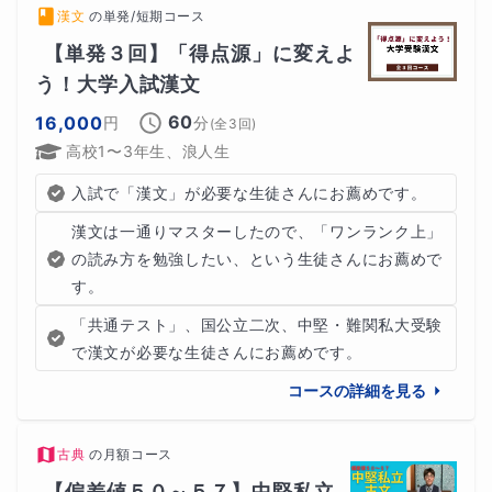
漢文
の
単発/短期コース
【単発３回】「得点源」に変えよ
う！大学入試漢文
60
16,000
円
分
(全
3
回)
高校1〜3年生、浪人生
入試で「漢文」が必要な生徒さんにお薦めです。
漢文は一通りマスターしたので、「ワンランク上」
の読み方を勉強したい、という生徒さんにお薦めで
す。
「共通テスト」、国公立二次、中堅・難関私大受験
で漢文が必要な生徒さんにお薦めです。
コースの詳細を見る
古典
の
月額コース
【偏差値５０～５７】中堅私立