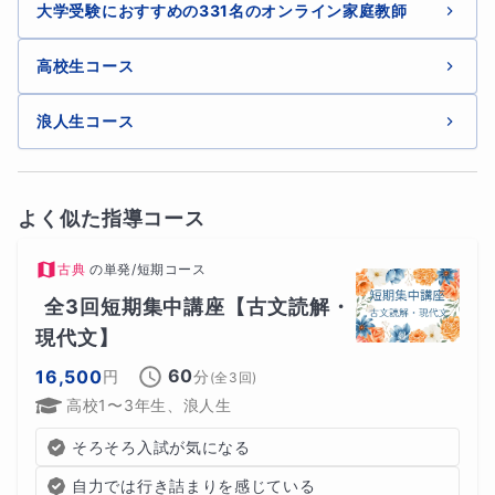
大学受験におすすめの331名のオンライン家庭教師
高校生コース
浪人生コース
よく似た指導コース
古典
の
単発/短期コース
全3回短期集中講座【古文読解・
現代文】
60
16,500
円
分
(全
3
回)
高校1〜3年生、浪人生
そろそろ入試が気になる
自力では行き詰まりを感じている