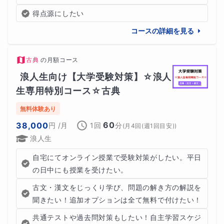
得点源にしたい
コースの詳細を見る
古典
の
月額コース
浪人生向け【大学受験対策】☆浪人
生専用特別コース☆古典
無料体験あり
60
38,000
円
/月
1回
分
(
月4回(週1回目安)
)
浪人生
自宅にてオンライン授業で受験対策がしたい。平日
の日中にも授業を受けたい。
古文・漢文をじっくり学び、問題の解き方の解説を
聞きたい！追加オプションは全て無料で付けたい！
共通テストや過去問対策もしたい！自主学習スケジ