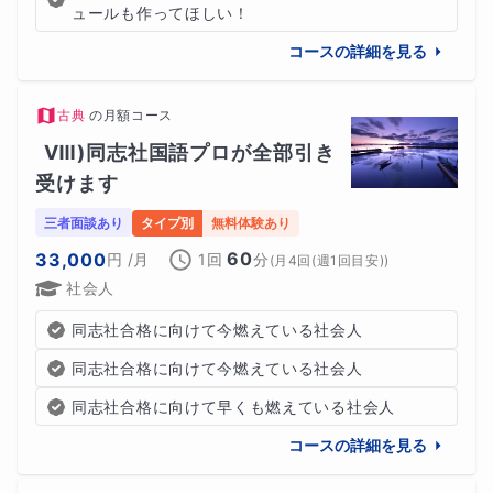
ュールも作ってほしい！
コースの詳細を見る
古典
の
月額コース
Ⅷ)同志社国語プロが全部引き
受けます
三者面談あり
タイプ別
無料体験あり
60
33,000
円
/月
1回
分
(
月4回(週1回目安)
)
社会人
同志社合格に向けて今燃えている社会人
同志社合格に向けて今燃えている社会人
同志社合格に向けて早くも燃えている社会人
コースの詳細を見る