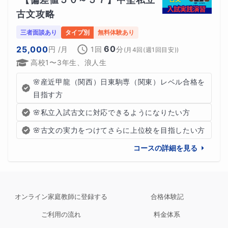
古文攻略
三者面談あり
タイプ別
無料体験あり
60
25,000
円
/月
1回
分
(
月4回(週1回目安)
)
高校1〜3年生、浪人生
🌸産近甲龍（関西）日東駒専（関東）レベル合格を
目指す方
🌸私立入試古文に対応できるようになりたい方
🌸古文の実力をつけてさらに上位校を目指したい方
コースの詳細を見る
オンライン家庭教師に登録する
合格体験記
ご利用の流れ
料金体系