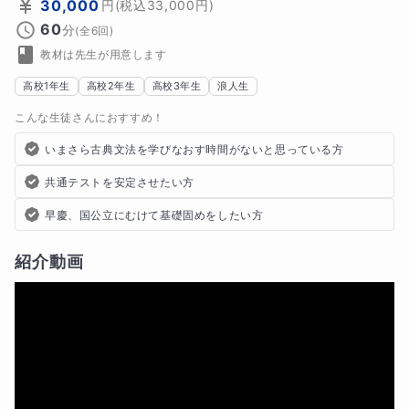
30,000
円
(税込
33,000
円)
60
分
(全
6
回)
教材は先生が用意します
高校1年生
高校2年生
高校3年生
浪人生
こんな生徒さんにおすすめ！
いまさら古典文法を学びなおす時間がないと思っている方
共通テストを安定させたい方
早慶、国公立にむけて基礎固めをしたい方
紹介動画