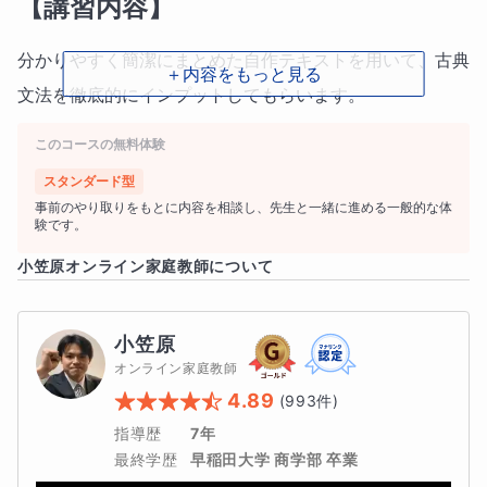
【講習内容】
分かりやすく簡潔にまとめた自作テキストを用いて、古典
＋内容をもっと見る
文法を徹底的にインプットしてもらいます。
このコースの無料体験
読解や進路指導は一切行いません。
スタンダード型
全6回、文法にフルコミットしましょう。脱古典弱者！一
事前のやり取りをもとに内容を相談し、先生と一緒に進める一般的な体
験です。
緒に頑張りましょう。
小笠原
オンライン家庭教師について
【授業形態】
小笠原
オンライン家庭教師
ZOOMにて行います。
4.89
(
993
件)
指導歴
7年
ペンタブレットによる書き込みでオフラインと変わらない
最終学歴
早稲田大学 商学部 卒業
分かりやすさを実現します。