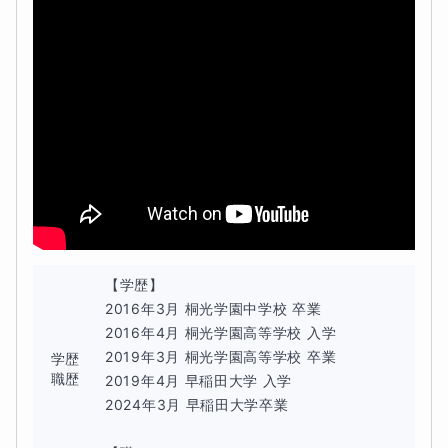
【保護者様へのご報告】
毎回の授業終了後にチャットで報告します。
何かご不安やご相談がある場合はZOOMにて面談対応可能
です。
【学歴】

【質問】
2016年3月 桐光学園中学校 卒業

2016年4月 桐光学園高等学校 入学

2019年3月 桐光学園高等学校 卒業

チャットにていつでも対応します。
学歴
職歴
2019年4月 早稲田大学 入学

2024年3月 早稲田大学卒業

平日、土曜は原則当日中、日曜は翌日までにご返信しま
す。