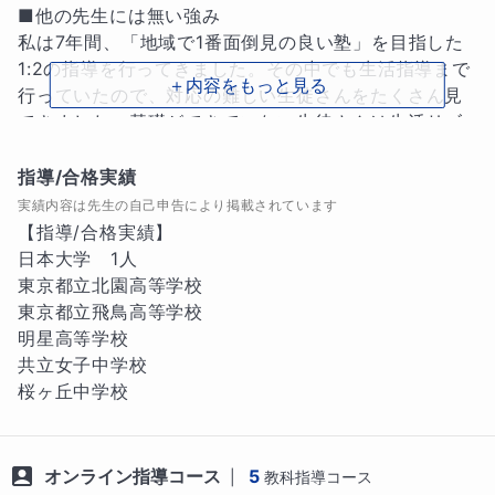
■他の先生には無い強み

私は7年間、「地域で1番面倒見の良い塾」を目指した
1:2の指導を行ってきました。その中でも生活指導まで
＋内容をもっと見る
行っていたので、対応の難しい生徒さんをたくさん見
てきました。基礎ができていない生徒さんは生活リズ
ムが整っていなかったり、上手にけじめがつけられな
かったりするので、毎日どのように過ごせばより勉強
指導/合格実績
に集中できるかを生徒さんと共に考えてきました。

実績内容は先生の自己申告により掲載されています
【指導/合格実績】

■指導方針・指導ポイント

日本大学　1人

　まずは生徒さんが「どこまで理解しているか」とい
東京都立北園高等学校

うことを把握します。そして、理解できていなかった
東京都立飛鳥高等学校

箇所まで戻り、そこから今やるべき単元までをしっか
明星高等学校

りと穴埋めしていきます。

共立女子中学校

　また、一度私が教えたことをもとに自分で内容を理
桜ヶ丘中学校
解し、生徒さん自身が先生になりきって説明をしても
らいます。書くことだけではなく話すことで記憶が定
着しやすくなるためです。

オンライン指導コース
5
|
教科指導コース