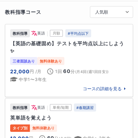
■相性の良いご家庭・生徒様

教科指導コース
人気順
「成績が上がらないものの、どのように接すればしっ
かり勉強してくれるのかわからない」「学校での勉強
に遅れが出てしまっている」「生活リズムが整ってい
｜
英語
月額
教科指導
#
平均点以下
ない生徒さんがいる」このようなご家庭と相性が良い
【英語の基礎固め】テストを平均点以上にしよう
かと思います。

✨
■生徒様へ

三者面談あり
無料体験あり
勉強は何の役に立っているんでしょうか？？答えはあ
60
22,000
円
/月
1回
分
(
月4回(週1回目安)
)
なたの好きな物の中に隠れていることもあります😊そ
中学1〜3年生
の答えを一緒に探していきましょう！！

コースの詳細を見る
■保護者様へ

勉強はやれば必ずできるようになります。一緒にお子
｜
英語
単発/短期
教科指導
#
春期講習
様の未来を考えていきましょう。
英単語を覚えよう
趣味
タイプ別
無料体験あり
声楽、ピアノ、漫画、アニメ、史跡巡り
60