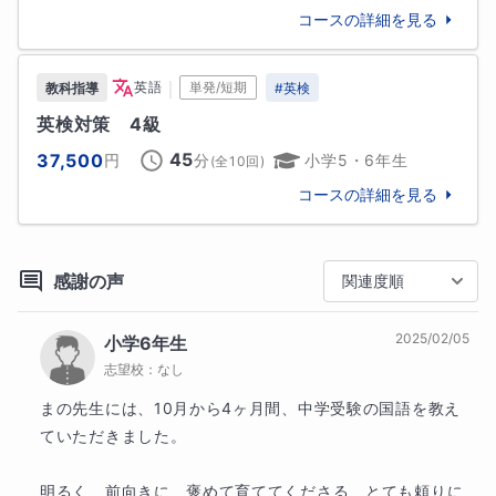
コースの詳細を見る
｜
英語
単発/短期
教科指導
#
英検
英検対策　4級
45
37,500
円
分
小学5・6年生
(全
10
回)
コースの詳細を見る
感謝の声
関連度順
2025/02/05
小学6年生
志望校：
なし
まの先生には、10月から4ヶ月間、中学受験の国語を教え
ていただきました。

明るく、前向きに、褒めて育ててくださる、とても頼りに