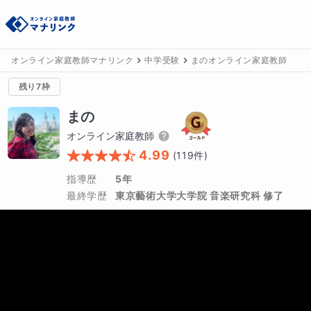
オンライン家庭教師マナリンク
中学受験
まのオンライン家庭教師
残り7枠
まの
オンライン家庭教師
4.99
(
119
件)
指導歴
5年
最終学歴
東京藝術大学大学院 音楽研究科 修了