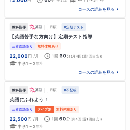
12,000
円
分
中学1〜3年生
(全
2
回)
コースの詳細を見る
学歴
【学歴】

｜
英語
月額
教科指導
#
定期テスト
2013年3月　私立東京女学館中学校卒業

【英語苦手な方向け】定期テスト指導
2016年3月　私立東京女学館高等学校卒業入学

2020年3月　東京藝術大学音楽学部声楽科卒業

三者面談あり
無料体験あり
2023年3月　東京藝術大学大学院音楽研究科オペラ専
60
22,000
円
/月
1回
分
(
月4回(週1回目安)
)
攻修了

中学1〜3年生
【職歴】

コースの詳細を見る
2016年〜2023年　（株）トライプラス赤羽校　講師

2023年　東京都非常勤講師

｜
英語
月額
教科指導
#
不登校
英語にふれよう！
【免許・資格】

中学校教諭専修免許（音楽）

三者面談あり
タイプ別
無料体験あり
高等学校教諭先週免許（音楽）

60
22,500
円
/月
1回
分
(
月4回(週1回目安)
)
実用英語技能検定2級
中学1〜3年生