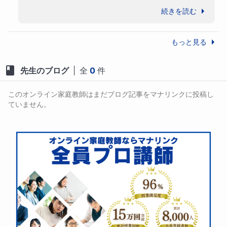
ったので、中学受験をする心構えもとても良
続きを読む
くできていたと思います。

国語は全ての基礎であり、後に他の言語の学
もっと見る
習やいずれ書かなくてはならない論文にも役
に立つはずです。この経験を活かしてたくさ
先生のブログ
|
全
0
件
んの学びに繋げてくださることをお祈りして
おります。

このオンライン家庭教師はまだブログ記事をマナリンクに投稿し
こちらこそ、ありがとうございました☺️✨
ていません。