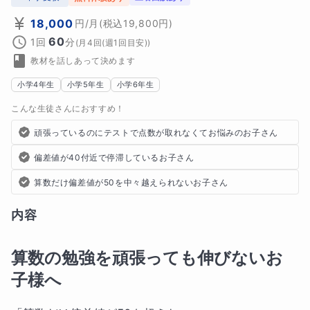
18,000
円
/月
(税込
19,800
円)
60
1回
分
(
月4回(週1回目安)
)
教材を話しあって決めます
小学4年生
小学5年生
小学6年生
こんな生徒さんにおすすめ！
頑張っているのにテストで点数が取れなくてお悩みのお子さん
偏差値が40付近で停滞しているお子さん
算数だけ偏差値が50を中々越えられないお子さん
内容
算数の勉強を頑張っても伸びないお
子様へ