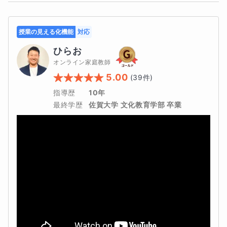
を重視した指導を行います。
授業の見える化機能
対応
その結果、問題の形が変わっても対応できる
本当の算
ひらお
数力
を身につけることができます。
オンライン家庭教師
5.00
(
39
件)
【コース内容】
指導歴
10年
最終学歴
佐賀大学 文化教育学部 卒業
◆算数の成績は「基礎力」で決まりま
す！
中学受験算数では難問ばかりが注目されがちですが、
実際には基本問題の理解と計算の安定が得点の土台に
なります。本コースでは、計算・割合・比などの基礎
概念を丁寧に確認しながら、どの問題にも応用できる
考え方を身につけます。算数の点数を安定させたい生