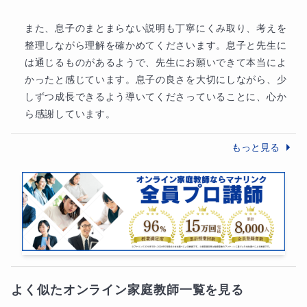
少し変わっただけで解けなくなることがあります。本
コースでは「なぜその式になるのか」「なぜその考え
また、息子のまとまらない説明も丁寧にくみ取り、考えを
整理しながら理解を確かめてくださいます。息子と先生に
方を使うのか」を丁寧に説明し、理解を伴った学習を
は通じるものがあるようで、先生にお願いできて本当によ
大切にしています。応用問題にも対応できる力を育て
かったと感じています。息子の良さを大切にしながら、少
ます。
しずつ成長できるよう導いてくださっていることに、心か
ら感謝しています。
◆基礎問題を入試問題につなげるた
めの考え方を身につけます
もっと見る
入試問題は難しく見えますが、一定のレベルに到達す
るまでは基礎問題の組み合わせでできています。本コ
ースでは基本問題の考え方を整理しながら、どのよう
に入試問題へ応用していくのかを解説します。基礎を
固めることで、難しい問題にも挑戦できる力を育てま
す。
よく似たオンライン家庭教師一覧を見る