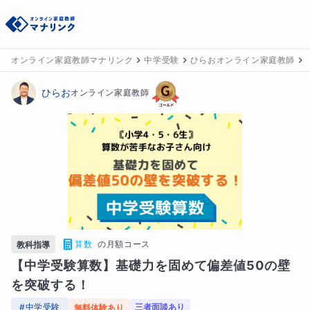
オンライン家庭教師マナリンク
中学受験
ひらおオンライン家庭教師
ひらお
オンライン家庭教師
算数
の
月額コース
教科指導
【中学受験算数】基礎力を固めて偏差値50の壁
を突破する！
#
中学受験
三者面談あり
無料体験あり