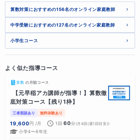
◆過去問を使った算数対策の進め方
算数対策におすすめの156名のオンライン家庭教師
過去問はただ解くだけでは効果が出にくい教材です。
中学受験におすすめの127名のオンライン家庭教師
本コースでは、過去問を使った復習方法や分析の仕
小学生コース
方、どの問題を重点的に学習するべきかなどを具体的
にお伝えします。志望校対策として過去問を最大限に
活用できるようサポートします。
よく似た指導コース
◆中学受験算数でお困りの生徒様・保
算数
の
月額コース
護者様へ
【元早稲アカ講師が指導！】算数徹
算数はつまずいた原因を丁寧に整理すれば、必ず伸ば
底対策コース【残り1枠】
すことができる科目です。「どこから復習すれば良い
三者面談あり
無料体験あり
のか分からない」「頑張っているのに成績が上がらな
60
19,600
円
/月
1回
分
(
月4回(週1回目安)
)
い」といったお悩みがありましたら、ぜひご相談くだ
小学4〜6年生