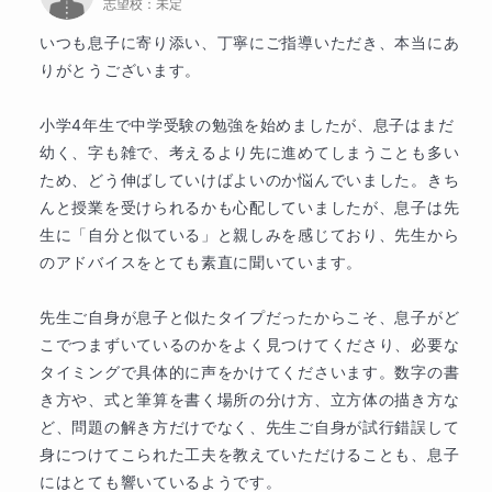
す。解き方を覚えるのではなく、問題の見方を身につ
志望校：
未定
けることを重視します。
いつも息子に寄り添い、丁寧にご指導いただき、本当にあ
りがとうございます。

◆小4・小5・小6で優先して身につけ
たい算数の基礎力
小学4年生で中学受験の勉強を始めましたが、息子はまだ
幼く、字も雑で、考えるより先に進めてしまうことも多い
学年によって重点的に身につけるべき算数の力は異な
ため、どう伸ばしていけばよいのか悩んでいました。きち
んと授業を受けられるかも心配していましたが、息子は先
ります。小4では計算力と基礎概念、小5では文章題の
生に「自分と似ている」と親しみを感じており、先生から
理解、小6では入試問題への応用力が重要になりま
のアドバイスをとても素直に聞いています。

す。本コースでは学年や理解度に合わせて、今本当に
先生ご自身が息子と似たタイプだったからこそ、息子がど
必要な基礎力を優先して指導します。
こでつまずいているのかをよく見つけてくださり、必要な
◆「解き方を覚えるだけ」で終わら
タイミングで具体的に声をかけてくださいます。数字の書
き方や、式と筆算を書く場所の分け方、立方体の描き方な
ない指導を行います
ど、問題の解き方だけでなく、先生ご自身が試行錯誤して
身につけてこられた工夫を教えていただけることも、息子
受験算数では解法を丸暗記してしまうと、問題の形が
にはとても響いているようです。
