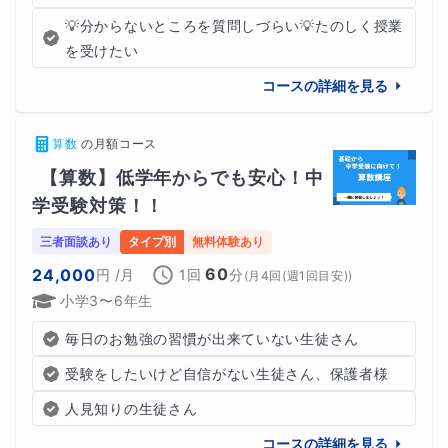
‪💡‬分からないところを質問しづらい‪💡‬たのしく授業
を受けたい
コースの詳細を見る
算数
の
月額コース
【算数】低学年からでも安心！中
学受験対策！！
三者面談あり
タイプ別
無料体験あり
60
24,000
円
/月
1回
分
(
月4回(週1回目安)
)
小学3〜6年生
毎日のお勉強の習慣が出来ていない生徒さん
受験をしたいけど自信がない生徒さん、保護者様
人見知りの生徒さん
コースの詳細を見る