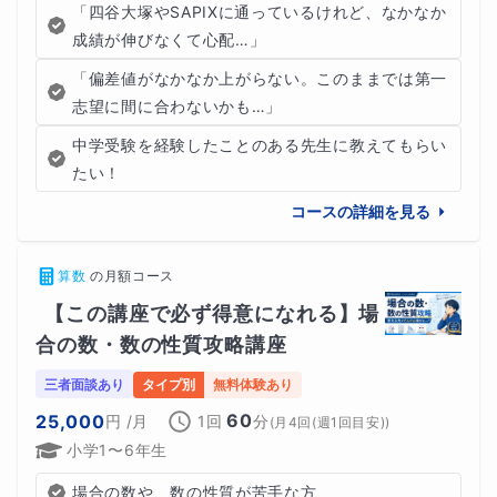
さい。一人ひとりに合った学習方法をご提案いたしま
「四谷大塚やSAPIXに通っているけれど、なかなか
す。
成績が伸びなくて心配…」
「偏差値がなかなか上がらない。このままでは第一
志望に間に合わないかも…」
中学受験を経験したことのある先生に教えてもらい
たい！
コースの詳細を見る
算数
の
月額コース
【この講座で必ず得意になれる】場
合の数・数の性質攻略講座
三者面談あり
タイプ別
無料体験あり
60
25,000
円
/月
1回
分
(
月4回(週1回目安)
)
小学1〜6年生
場合の数や、数の性質が苦手な方