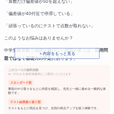
「算数だけ偏差値が50を超えない」
「偏差値が40付近で停滞している」
「頑張っているのにテストで点数が取れない」
このようなお悩みはありませんか？
中学受験算数で成績が伸びない原因の多くは、
応用問
＋内容をもっと見る
題ではなく基礎力の不足
にあります。
このコースの無料体験
本コースでは、算数の土台となる考え方を丁寧に整理
※いずれかを無料体験時にご選択いただけます
し、
安定して点数を取れる力
を身につけていきます。
スタンダード型
事前のやり取りをもとに内容を相談し、先生と一緒に進める一般的な体
基礎力を徹底して本当の算数力を身に
験です。
つけます
テスト結果振り返り型
テストをもとに弱点を見つけ、次回の得点アップを狙う体験です。
中学受験算数では、難しい問題ばかりに目が向きがち