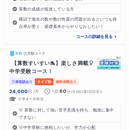
算数の成績が低迷している方
模試で場合の数や数の性質の問題が出るといつも得
点率が悪く、基礎基本からやりなおしたい！
コースの詳細を見る
算数
の
月額コース
【算数すいすい🐬】楽しさ満載🎈
中学受験コース！
三者面談あり
タイプ別
無料体験あり
60
24,000
円
/月
1回
分
(
月4回(週1回目安)
)
小学4〜6年生
‪💡‬ 算数に対して強い苦手意識を持ち、勉強に集中
できない
‪💡‬中学受験に挑戦したいが、学力が心配