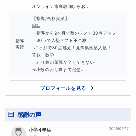
オンライン家庭教師ひらお...
中学受験算数では、特に「割合・速さ・比・図形」と
【指導/合格実績】

いった単元が繰り返し出題されます。本コースではこ
国語

れらの頻出分野を中心に、基本問題から入試レベルの
・指導から2ヶ月で塾のテスト30点アップ

考え方まで整理して学びます。単元ごとの典型パター
・30点で入塾テスト不合格

指導
実績
→2ヶ月で80点越え！見事集団塾入塾！

ンを理解することで、初めて見る問題にも対応できる
算数・数学

力を育てます。
・わり算の筆算が全くできない

→小数のわり算まで完璧...
◆つまずきやすい算数の典型パター
ンを整理して理解します
プロフィールを見る
算数が苦手になる原因の多くは、問題のパターンが整
理されていないことにあります。本コースでは、受験
感謝の声
算数でよく出る問題の型を整理し、「どのようなとき
にどの考え方を使うのか」を分かりやすく説明しま
2026/07/17
小学4年生