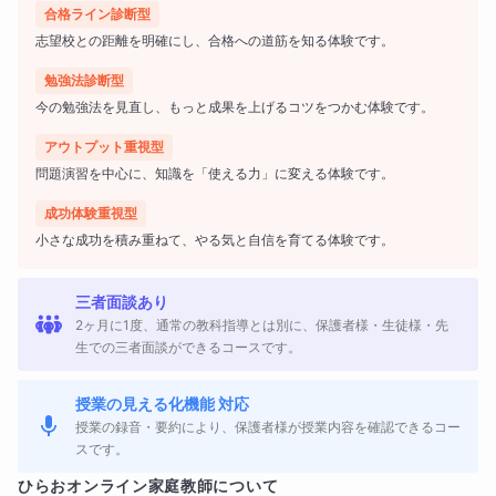
合格ライン診断型
ですが、実際の入試では
基礎問題を確実に取れるかど
志望校との距離を明確にし、合格への道筋を知る体験です。
うか
が合否に大きく関わります。
勉強法診断型
今の勉強法を見直し、もっと成果を上げるコツをつかむ体験です。
このコースでは
アウトプット重視型
・計算の精度
問題演習を中心に、知識を「使える力」に変える体験です。
成功体験重視型
・文章題の考え方
小さな成功を積み重ねて、やる気と自信を育てる体験です。
・図形問題の整理の仕方
三者面談あり
など、算数の得点を安定させるための
基礎力を体系的
2ヶ月に1度、通常の教科指導とは別に、保護者様・生徒様・先
生での三者面談ができるコースです。
に指導
します。
授業の見える化機能 対応
また、単に解き方を覚えるのではなく、
授業の録音・要約により、保護者様が授業内容を確認できるコー
スです。
「なぜその式になるのか」「どのように考えるのか」
ひらお
オンライン家庭教師について