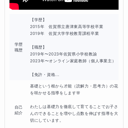
徒さんにおすすめです。
◆計算ミス・解き方が思いつかない
【学歴】

2015年　佐賀県立唐津東高等学校卒業

原因はどこにある？
2019年　佐賀大学学校教育課程卒業

「わかっていたのに間違えた」「テストになると解き
学歴
【職歴】

職歴
方が思いつかない」といった悩みには必ず原因があり
2019年〜2023年佐賀県小学校教諭

ます。途中式の書き方、問題の読み取り方、計算手順
2023年〜オンライン家庭教師（個人事業主）

などを一つずつ確認し、ミスが起きるポイントを整理
【免許・資格...
します。ミスを減らし、安定して得点できる状態を目
基礎という根から才能（読解力・思考力）の花
指します。
を咲かせる指導をします🌸

◆中学受験でよく出る重要単元のポイ
わたしは基礎力を徹底して育てることでお子さ
自己
ント
紹介
んのできることを増やし点数を伸ばす指導を大
切にしています。

（割合・速さ・比・図形など）