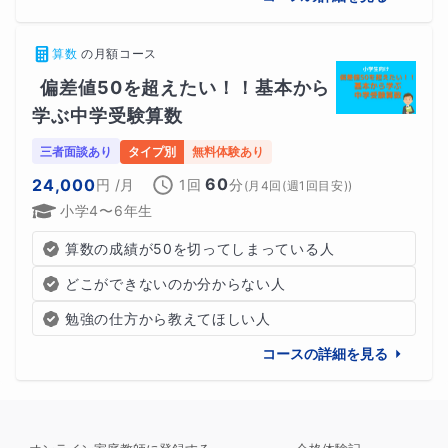
算数
の
月額コース
偏差値50を超えたい！！基本から
学ぶ中学受験算数
三者面談あり
タイプ別
無料体験あり
60
24,000
円
/月
1回
分
(
月4回(週1回目安)
)
小学4〜6年生
算数の成績が50を切ってしまっている人
どこができないのか分からない人
勉強の仕方から教えてほしい人
コースの詳細を見る