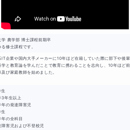
学 農学部 博士課程前期卒

ゆる修士課程です。
系IT企業や国内大手メーカーに10年ほど在籍していた際に部下や後
科学と教育論を学んだことで教育に携わることを志向し、10年ほど
師及び家庭教師を始めました。

生

3年生以上

学年の発達障害児

生

学年の全科目

達障害児および不登校児
