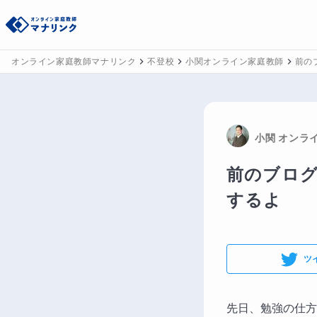
オンライン家庭教師マナリンク
不登校
小関オンライン家庭教師
前の
小関
 オンラ
前のブロ
するよ
ツ
先日、勉強の仕方