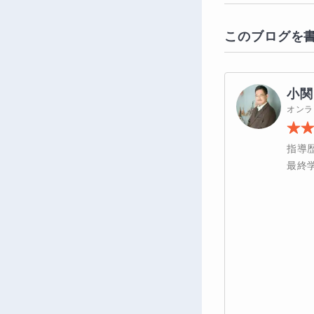
このブログを
小関
オンラ
指導
最終