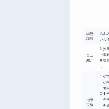
東北大
学歴
職歴
いわ
外資
で脳
自己
紹介
塾講
...
○小学
　小学
　低
○中学
　全
指導
実績
　発