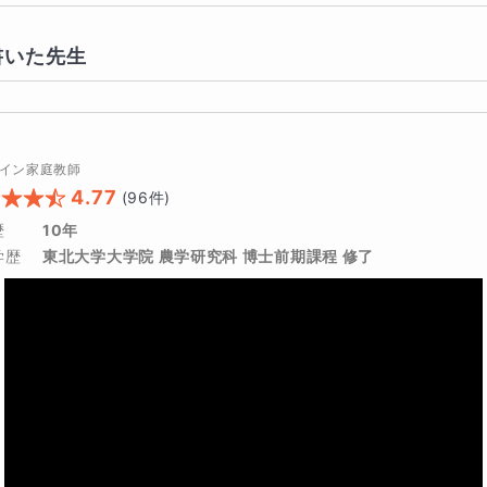
書いた先生
イン家庭教師
4.77
(
96
件)
歴
10年
学歴
東北大学大学院 農学研究科 博士前期課程 修了