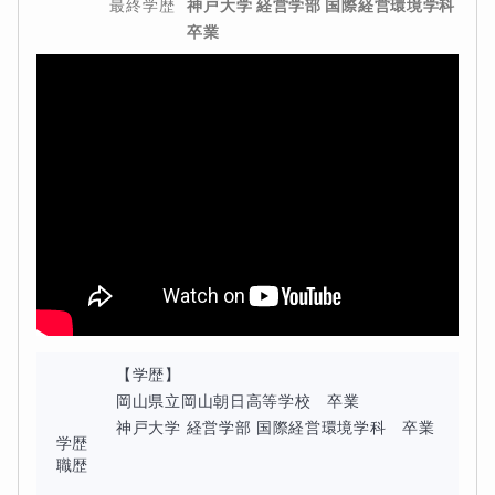
最終学歴
神戸大学 経営学部 国際経営環境学科 
定着しやすさを心がけています。
卒業
③設問は事前に解いておいて頂き、ミス問題の解説
④本日のフィードバック・感想、疑問点の解消
【学歴】

岡山県立岡山朝日高等学校　卒業

神戸大学 経営学部 国際経営環境学科　卒業

学歴
職歴