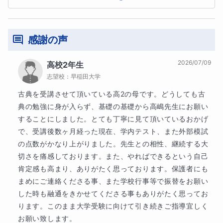
感謝の声
【授業後の実力アップへのアプローチ】
2026/07/09
高校2年生
得点アップのためのポイントが詰まった報告書を提出致し
志望校：
早稲田大学
ます。
古典を受講させて頂いている高2の母です。どうしても古
典の勉強に身が入らず、基礎の基礎から高嶋先生にお願い
次の演習から即お役立て頂けます！
することにしました。とても丁寧に見て頂いているおかげ
で、受講後数ヶ月経った現在、学内テスト、また外部模試
教師の方から、ミスポイントに合わせた演習やまとめの宿
の点数がかなり上がりました。先生との相性、継続する大
題を出します。
切さを痛感しております。また、やればできるという自己
肯定感も高まり、ありがたく思っております。保護者にも
その後もミスポイントは授業でも本文で出るごとに可能な
まめにご連絡くださる事、また学校行事等で振替をお願い
した時も融通をきかせてくださる事もありがたく思ってお
限り、質問し続けていきます。
ります。このまま大学受験に向けて引き続きご指導宜しく
お願い致します。
★授業方針★