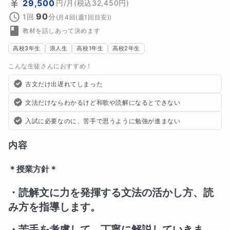
29,500
円
/月
(税込
32,450
円)
90
1回
分
(
月4回(週1回目安)
)
教材を話しあって決めます
高校3年生
浪人生
高校1年生
高校2年生
こんな生徒さんにおすすめ！
古文だけ出遅れてしまった
文法だけならわかるけど和歌や読解になるとできない
入試に必要なのに、苦手で思うように勉強が進まない
内容
＊授業方針＊
・読解文に力を発揮する文法の活かし方、読
み方を指導します。
・苦手を考慮して、丁寧に解説していきま