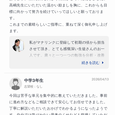
関東圏中高一貫校中3(国立医・薬学部志望)からスタート
高嶋​先生にいただいた温かい励ましを胸に、これからも目
で高一初めての校外模試満点
標に向かって努力を続けていってほしいと願っておりま
す。

の生徒さんがでています。
これまでの素晴らしいご指導に、重ねて深く御礼申し上げ
ます。
私がマナリンクに登録して初期の頃から担当
させて頂き、とても感慨深い生徒さんのお一
人です。粛々と一つ一つの勉強を分析・改善
して丁寧にやり遂げ、また一段あげて、たゆ
続きを読む
まずに進み続けて、今度は素敵な大目標を見
つけられましたね。成果をためてきたからこ
2026/04/13
中学3年生
そ、狙いに行ける目標ですね。

志望校：
なし
これまで学習の過程や姿勢、成果を共有させ
て頂き、私自身も、とても身の引き締まる経
今回は苦手な単元を集中的に教えていただきました。事前
験をさせて頂き、転機を頂きました。

に進め方などもご相談できて安心してお任せできました。
今後のご活躍を陰ながら応援しております。

丁寧に解説いただいたおかげでわかるようになったようで
長らく共に歩ませて頂き、本当にありがとう
す。自分では気づかない思考のくせなども指摘していただ