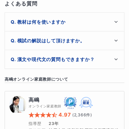
よくある質問
教材は何を使いますか
市販の教材で古典常識をふまえながら

模試の解説はして頂けますか。
量をこなしていきます。

文章内で出てきたポイントとなる文法事項は、品詞分解
はい。可能です。追加授業にて模試解説を承ります。
できるか、正しく指摘できるか確認しながら現代語訳の
漢文や現代文の質問もできますか？
精度を高めていきます。
【授業内容】
古文・漢文・現代文のうち2科目45分ずつの設定可能で
高嶋
オンライン家庭教師について
①5分単語テスト
す。
②文法理解を踏まえた読解
高嶋
オンライン家庭教師
単語や助動詞、助詞の意味を意識して現代語訳を行う練習
4.97
(
2,366
件)
をします。
指導歴
23年