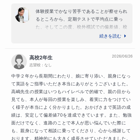
体験授業でかなり苦手であることが察せられ
文法は文法、読解は読解とギャップができていませんか。
るところから、定期テストで平均点に乗っ
た、そしてこの度、校外模試での偏差値、校
実践を通して、スルーしていた知識、不足部分を知りなが
内順位ともに、トップレベルに入れたことは
続きを読む
ら、補っていくことを繰り返し、定着を目指します。
大きな前進で大変驚きました。課題にも丁寧
に取り組んでくれて、コツコツ続けた努力が
単語帳や文法書で意味や使い方を知ったあとに
使われ方を
2026/06/26
高校2年生
成果につながったことを嬉しく思いました。
知ることが大事です。
志望校：
なし
堂々と志望大学に向けて進められる段階に一
歩足を入れたので、引き続き、頑張って合格
中学２年から長期間にわたり、娘に寄り添い、親身になっ
へ繫げていけたらと思います。

て英語をご指導いただき本当にありがとうございました。

引き続きどうぞ宜しくお願い致します。

高嶋先生の授業はいつもハイレベルで的確で、親の目から
＊マナリンクでの生徒さん＊
この度はご投稿ありがとうございます!!
見ても、本人が毎回の授業を楽しみ、着実に力をつけてい
く様子が本当によく分かりました。おかげさまで英語の成
マナリンクの指導では、高校2年生(国立医学部志望)から
績は、安定して偏差値70を達成できています。​また、勉強
スタート高2の終わりで平均点から模試満点2回(古文漢文
面だけでなく、進路のことで本人が思い悩んでいた際に
ともに)→国立大学医学部推薦合格
も、親身になって相談に乗ってくださり、心から感謝して
おります。精神的にも大きく成長させていただきました。
