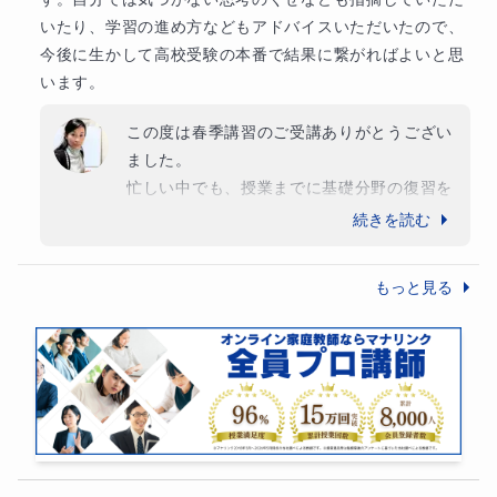
ございました。
いたり、学習の進め方などもアドバイスいただいたので、
今後に生かして高校受験の本番で結果に繋がればよいと思
います。
この度は春季講習のご受講ありがとうござい
＊指導可能曜日・時間＊
ました。

詳細はチャットでやり取りをしながら日時を決めれればと
忙しい中でも、授業までに基礎分野の復習を
して頂いたおかげで、関数と図形の分野の理
続きを読む
思います。
解が深まり、授業ではとても良いペースで進
行できた、その時点で大きな成果を得られて
＊お問い合わせの際にお聞かせください＊
もっと見る
いると思いますよ！苦手分野にも関わらず、
積極的に解答プロセスを返答できていました
学年・志望大学
ね。その点でも、とても力になっている証拠
現状の古文理解度（出来ていること・できないと自覚でき
だと思います。

またお力になれることありましたら、いつで
ていること）
もお待ちしております。

この度はご投稿ありがとうございました!!
学校のもの以外でこれまでに使用した問題集