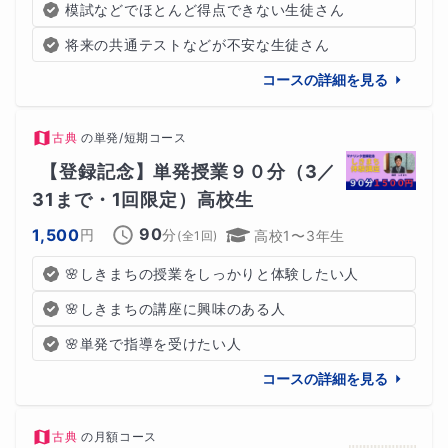
模試などでほとんど得点できない生徒さん
将来の共通テストなどが不安な生徒さん
コースの詳細を見る
古典
の
単発/短期コース
【登録記念】単発授業９０分（3／
31まで・1回限定）高校生
90
1,500
円
分
高校1〜3年生
(全
1
回)
🌸しきまちの授業をしっかりと体験したい人
🌸しきまちの講座に興味のある人
🌸単発で指導を受けたい人
コースの詳細を見る
古典
の
月額コース