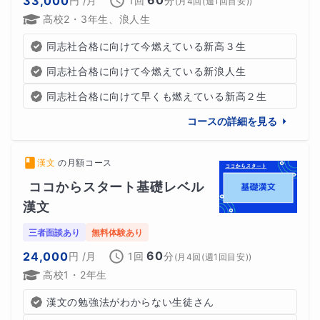
60
33,000
円
/月
1回
分
(
月4回(週1回目安)
)
高校2・3年生、浪人生
同志社合格に向けて今燃えている新高３生
同志社合格に向けて今燃えている新浪人生
同志社合格に向けて早くも燃えている新高２生
コースの詳細を見る
漢文
の
月額コース
ココからスタート基礎レベル 
漢文
三者面談あり
無料体験あり
60
24,000
円
/月
1回
分
(
月4回(週1回目安)
)
高校1・2年生
漢文の勉強法がわからない生徒さん