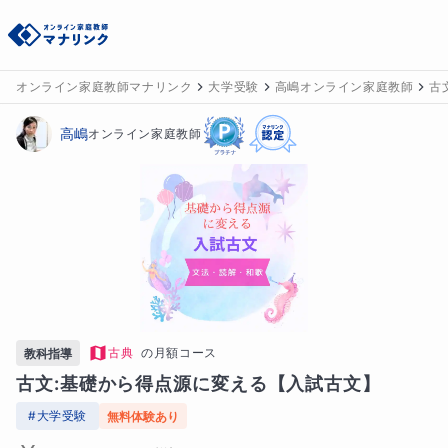
オンライン家庭教師マナリンク
大学受験
高嶋オンライン家庭教師
古
高嶋
オンライン家庭教師
古典
の
月額コース
教科指導
古文:基礎から得点源に変える【入試古文】
#
大学受験
無料体験あり