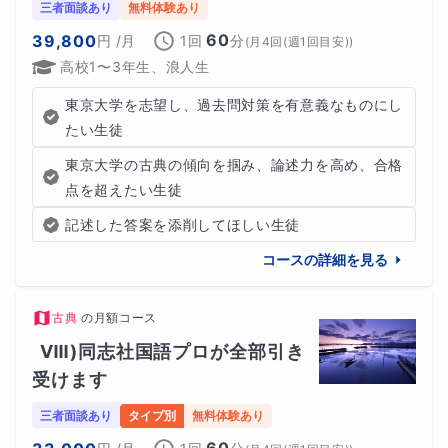
三者面談あり
無料体験あり
60
39,800
円
/月
1回
分
(
月4回(週1回目安)
)
高校1〜3年生、浪人生
東京大学を志望し、過去問対策を有意義なものにし
たい生徒
東京大学の古典の傾向を掴み、論述力を高め、合格
点を超えたい生徒
記述した答案を添削してほしい生徒
コースの詳細を見る
古典
の
月額コース
Ⅷ)同志社国語プロが全部引き
受けます
三者面談あり
タイプ別
無料体験あり