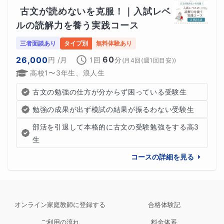
古文が読めないを克服！｜入試レベ
ルの読解力を養う実践コース
三者面談あり
タイプ別
無料体験あり
60
26,000
円
/月
1回
分
(
月4回(週1回目安)
)
高校1〜3年生、浪人生
古文の勉強の仕方が分からず困っている受験生
勉強の成果が出ず模試の結果が振るわない受験生
部活を引退して本格的に古文の受験勉強をする高3
生
コースの詳細を見る
オンライン家庭教師に登録する
合格体験記
ご利用の流れ
料金体系