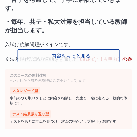
す。
・毎年、共テ・私大対策を担当している教師
が担当します。
入試は読解問題がメインです。
＋内容をもっと見る
文法と現代語訳の連動を意識した
実践的な【古典力】の養
成
をお約束いたします。
このコースの無料体験
※いずれかを無料体験時にご選択いただけます
苦手、悩みのあるところをオーダーメイド
で解消していく
スタンダード型
ところから演習をしっかり活用します。
事前のやり取りをもとに内容を相談し、先生と一緒に進める一般的な体
験です。
センター、共通テスト模試で満点に導いた
独自のルート
テスト結果振り返り型
と、教材研究でサポートします。
テストをもとに弱点を見つけ、次回の得点アップを狙う体験です。