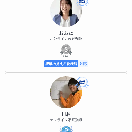
応することができます。

受験指導も中学入試・高校入試・大学入試と手広く対
応できますので、たとえばお子さまが高校進学を果た
したあと、大学受験までずっとサポートをする、とい
った長期的な指導も可能です！

おおた
オンライン家庭教師
③面接・作文・小論文などの指導

旧来の偏差値重視の入試に替わって、「自分の考えを
説明できる力」を量る入試が増加しています。

授業の見える化機能
対応
AO入試・推薦入試・都立チャレンジスクール入試など
もお任せください。

▼無料個別相談のご案内

無料体験授業を受けていただく前に、保護者の方との
川村
個別相談を無料にて行っております。

オンライン家庭教師
いきなりお子さまとの授業をするのではなく、前もっ
て保護者の方にお子さまの性格・状況をお聞きしたう