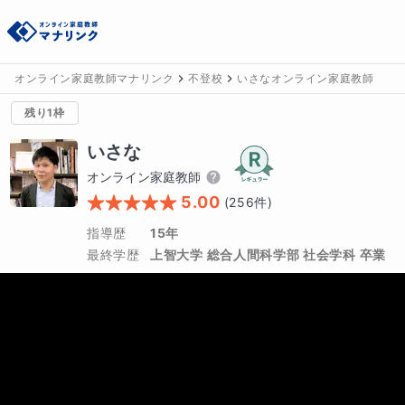
オンライン家庭教師マナリンク
不登校
いさなオンライン家庭教師
残り1枠
いさな
オンライン家庭教師
5.00
(
256
件)
指導歴
15年
最終学歴
上智大学 総合人間科学部 社会学科 卒業