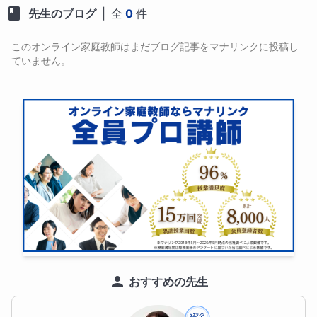
先生のブログ
|
全
0
件
不登校に悩むお子さまであれば、「なぜ学校に行けな
いことが苦しいことなのか？」をいっしょに考えま
このオンライン家庭教師はまだブログ記事をマナリンクに投稿し
す。受験勉強が手につかないお子さまであれば、「そ
ていません。
もそもその学校を志望した理由は何か？」をいっしょ
に考えます。お子さまが考えたこともなかった深い部
分までいっしょに分析することで、解決の糸口を探し
ていきます。

やるべきことが決まったら、最後まで徹底的に伴走し
ます！

学習指導や進路指導、メンタルサポートの豊富な経験
を活かし、お子さまが自分のやりたいことに向かって
旅立っていくそのときまで、“おせっかい”を焼きつづ
けます！

②国語・数学・英語（主要3科目）の指導

おすすめの先生
国語・数学・英語の主要3科目の指導を行えますので、
そのときのお子さまの段階・目的に応じて、柔軟に対