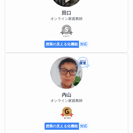
いろんなジャンルをカバーしているのでゲーム好きの
子どもたちと話すのはとても楽しいです！

田口
オンライン家庭教師
▼まんが

自宅には2,000冊近い単行本があります！

いろいろ読みますが、なかでも『鋼の錬金術師』や
授業の見える化機能
対応
『東京喰種』などのダークファンタジーが好きです！

▼ポケモン

ポケモンも、子どもの頃から大好きなもののひとつで
す！

好きなポケモンはエルフーン、フシギダネ、ドダイト
スです。わかるかな……？

内山
オンライン家庭教師
▼イラスト

絵を描くのが好きです！　動物やモンスターのイラス
トが得意です！

授業の見える化機能
対応
▼おかしづくり
