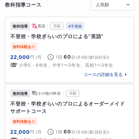
教科指導コース
人気順
すこと」や「現状や将来について考えること」を大切
にしています。

学習指導についても、お子さまがやる気を出してくれ
｜
英語
月額
教科指導
#
不登校
るペースで丁寧に授業を行います。宿題についても、
不登校・学校ぎらいのプロによる“英語”
お子さまの意思を確認したうえでお出しします。

無料体験あり
ですから、「とにかく強制的に勉強させてほしい！」
60
22,000
円
/月
1回
分
(
月4回(週1回目安)
)
とお考えの方には、私の授業は向かないかもしれませ
小学5・6年生、中学1〜3年生、高校1〜3年生
ん。

「子どもに合ったペースで、状況に合ったアプローチ
コースの詳細を見る
をしてほしい」とお考えの方は、ぜひチャットにてご
連絡ください。

｜
その他の科目
月額
教科指導
②不登校・学校ぎらいのための“メンタルサポート”

不登校・学校ぎらいのプロによるオーダーメイド
私は、不登校・学校ぎらいのための学習支援塾にて、
サポートコース
深刻な状況にある多くの子どもたちと接し、彼らの心
無料体験あり
のケアについてさまざまなことを学んできました。

60
22,000
円
/月
1回
分
(
月4回(週1回目安)
)
たとえば、授業をしていくなかで、「あれ、今日はち