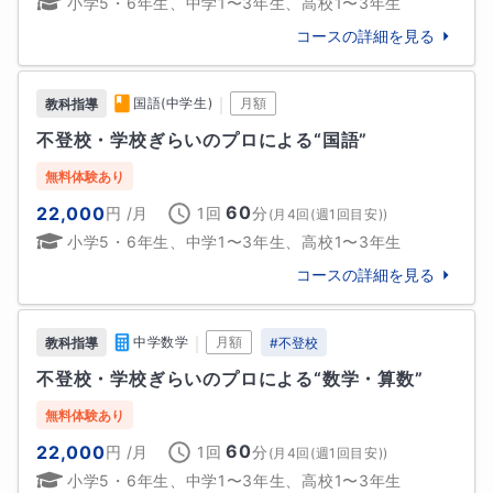
小学5・6年生、中学1〜3年生、高校1〜3年生
ょっとようすがおかしいな」と感じたら、勉強を中断
してお話に切り換えることがあります。

コースの詳細を見る
学校や進路のことで悩んだら、ぜひ授業のときに私に
お話してみてください。授業がないときでも、いつで
｜
国語(中学生)
月額
教科指導
もチャットで相談してきてください。勉強を教えるだ
けでなく、お子さまが楽しく生活していけるようにお
不登校・学校ぎらいのプロによる“国語”
手伝いすることこそが、私の使命です！

無料体験あり
60
22,000
円
/月
1回
分
(
月4回(週1回目安)
)
③保護者の方の悩みに寄り添う“ペアレントサポート”

小学5・6年生、中学1〜3年生、高校1〜3年生
不登校・学校ぎらいで悩んでいるのは、何も子どもた
ちだけではありません。むしろ保護者の方の協力なく
コースの詳細を見る
して、状況は良い方には進んでいかないのです。保護
者の方こそ、お子さまやご家庭の状況を客観的に見つ
｜
中学数学
月額
教科指導
#
不登校
めてあげる必要があります。

お子さまが学校に行けずにお家で悶々としていて、何
不登校・学校ぎらいのプロによる“数学・算数”
と声をかけたらいいかわからない、また、つい強い口
無料体験あり
調でものを言ってしまう……なんてご経験はないでしょ
60
22,000
円
/月
1回
分
うか。

(
月4回(週1回目安)
)
保護者の方の悩みに寄り添うため、そしていっしょに
小学5・6年生、中学1〜3年生、高校1〜3年生