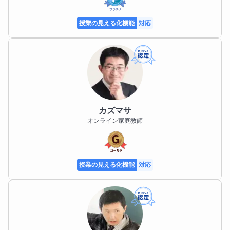
えで、お子さまに「よかった！」と思ってもらえるよ
うな授業体験をご提供したいからです。

授業の見える化機能
対応
また、お子さまの不登校・学校ぎらいでお悩みの保護
者の方のなかには、

「子どもが授業を受けてくれるかどうかわからない」

「授業を受けるかどうかはともかく、まずは不登校の
専門家に話を聞いてもらいたい」

「きちんと信用できる先生に授業をしてもらいたい」

カズマサ
とお考えの方もいらっしゃると思います。

オンライン家庭教師
体験授業を受けなくても、相談だけでも構いません。

まずは、各コースのページにある「このコースにチャ
授業の見える化機能
対応
ットでお問合せ」から、お気軽にお問合せください！
趣味
▼ゲーム

子どもの頃からゲーム大好きです！
