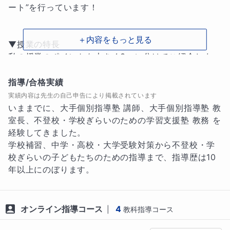
ート”を行っています！

＋内容をもっと見る
▼授業の特長

私の授業のポイントを大きく3つに分けてご紹介しま
す。

指導/合格実績
①学習指導だけに留まらない“オーダーメイドサポー
実績内容は先生の自己申告により掲載されています
ト”

いままでに、大手個別指導塾 講師、大手個別指導塾 教
「不登校の生徒のための授業」というと、一般的には
室長、不登校・学校ぎらいのための学習支援塾 教務 を
「勉強の遅れを取り戻す」ための学習指導を指しま
経験してきました。

す。

学校補習、中学・高校・大学受験対策から不登校・学
しかし、不登校によって大きく自信を損なってしまっ
校ぎらいの子どもたちのための指導まで、指導歴は10
た子どもたちは、「そもそも勉強に取り組めるような
年以上にのぼります。
状態ではない」ことが多いのです。

私の授業では、お子さまの好きなことを話して1枚のシ
オンライン指導コース
4
|
教科指導コース
ートにまとめたり、マインドマップを用いた自己分析
を行ったりと、勉強以前の段階である「自信を取り戻