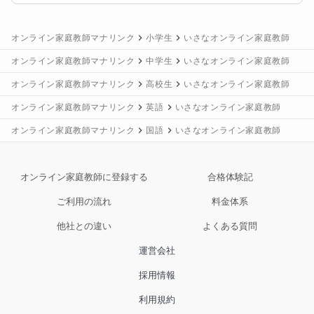
スイーツづくりにハマり、道具もたくさん揃えてしま
いました。キッチンがすごいことになっています。

オンライン家庭教師マナリンク
小学生
いさなオンライン家庭教師
オンライン家庭教師マナリンク
中学生
いさなオンライン家庭教師
▼漢字

高校生のときに漢検準1級を取得しました！　漢字やこ
オンライン家庭教師マナリンク
高校生
いさなオンライン家庭教師
とばに関する雑学の引き出しがたくさんあります！

オンライン家庭教師マナリンク
英語
いさなオンライン家庭教師
ここでは私の趣味を書き並べましたが、お子さまとの
オンライン家庭教師マナリンク
国語
いさなオンライン家庭教師
最初の授業では、お子さまにも自分の趣味や好きなも
のをたくさん書いてもらい、それについてたくさんお
オンライン家庭教師に登録する
合格体験記
話をします。

「好きなこと」を持つことは、子どもが進路について
ご利用の流れ
料金体系
考えるきっかけになるだけでなく、勉強へのモチベー
他社との違い
よくある質問
ションにもなる、とても大切なことだと考えていま
す！
運営会社
採用情報
学歴
利用規約
上智大学 総合人間科学部 社会学科（2014年卒）