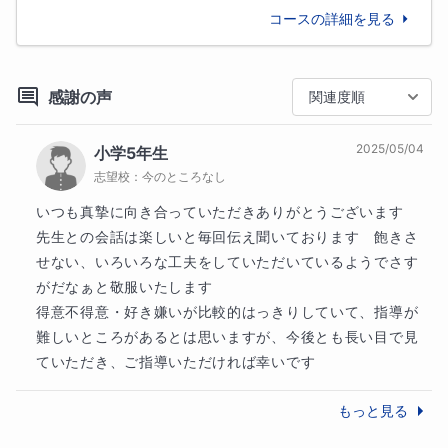
お子さまをサポートしていくためにも、保護者の方と
コースの詳細を見る
のチャット・面談をお願いしています。

感謝の声
関連度順
▼指導内容

2025/05/04
小学5年生
①不登校・学校ぎらいの子どものための総合的なサポ
志望校：
今のところなし
ート

不登校の子どもたちのための学習支援塾にて指導して
いつも真摯に向き合っていただきありがとうございます

いた経験を活かして授業を行います！

先生との会話は楽しいと毎回伝え聞いております　飽きさ
私の授業では、基本的にいきなり勉強を始めることは
せない、いろいろな工夫をしていただいているようでさす
しません。「この先生なら安心できるな」「いさな先
がだなぁと敬服いたします

生になら、悩みや本音を話しても大丈夫そうだな」と
得意不得意・好き嫌いが比較的はっきりしていて、指導が
思ってくれるよう、信頼関係を築くことを最優先事項
難しいところがあるとは思いますが、今後とも長い目で見
としています。

ていただき、ご指導いただければ幸いです
ある程度信頼関係が構築できたところで、お子さまが
もっと見る
抱えている悩みや問題についていっしょに考えて、分
析を行います。
