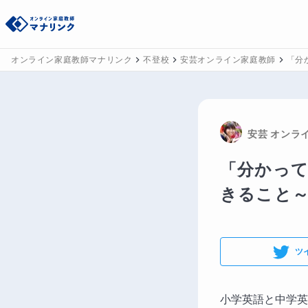
オンライン家庭教師マナリンク
不登校
安芸オンライン家庭教師
「分
安芸
 オンラ
「分かっ
きること
ツ
小学英語と中学英