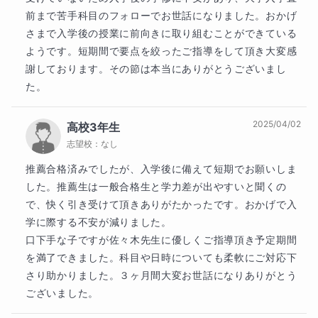
・志望校はあるけれど、何から始めていいか迷ってい
前まで苦手科目のフォローでお世話になりました。おかげ
る

さまで入学後の授業に前向きに取り組むことができている
・今の塾や学校の授業についていけず、焦っている

ようです。短期間で要点を絞ったご指導をして頂き大変感
謝しております。その節は本当にありがとうございまし
そんな不安を抱えている方は、ぜひ一度お話を聞かせ
た。
てください。 「勉強って、意外と面白いかも！」と思
える瞬間を、一緒に見つけていきましょう。

2025/04/02
高校3年生
志望校：
なし
【指導可能日程】

推薦合格済みでしたが、入学後に備えて短期でお願いしま
した。推薦生は一般合格生と学力差が出やすいと聞くの
要相談

で、快く引き受けて頂きありがたかったです。おかげで入
※本業の関係で指導時間帯の完全固定が難しい場合があ
学に際する不安が減りました。

ります。何卒ご容赦下さい。

口下手な子ですが佐々木先生に優しくご指導頂き予定期間
を満了できました。科目や日時についても柔軟にご対応下
さり助かりました。３ヶ月間大変お世話になりありがとう
【指導可能科目】

ございました。