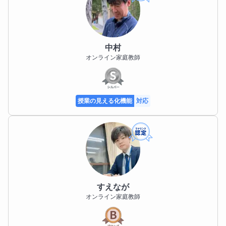
勉強 （新しい知識をインプットすることが好きです）

早押しクイズ （知識のアウトプットが手軽にできるの
で好きです）

旅行 

中村
オンライン家庭教師
読書

お笑い

映画鑑賞

サッカー 

授業の見える化機能
対応
卓球

ボードゲーム

ポーカー
学歴
2017年4月　東北大学工学部電気情報物理工学科　入
学

すえなが
オンライン家庭教師
2021年3月　東北大学工学部電気情報物理工学科　卒
業

2021年4月　東北大学大学院工学研究科技術社会シス