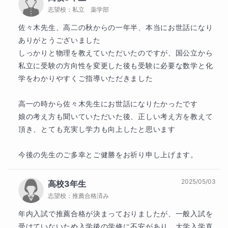
えることで、「覚えた」「使えた」という実感を1回の
志望校：
私立 薬学部
授業で必ず持ち帰ってもらいます。

佐々木先生、高二の秋からの一年半、本当にお世話になり
ありがとうございました

② 「つまずきの原点」まで迷わず戻る

しっかりと物理を教えていただいたのですが、国公立から
勉強が止まってしまう原因は、多くの場合、今の単元
私立に受験の方向性を変更した後も受験に必要な数学と化
ではなく「過去の積み残し」にあります。 「どこで分
学をわかりやすくご指導いただきました

からなくなったのか」をプロの目で分析し、必要であ
れば数年前の基礎まで戻ります。急がば回れ。土台を
高一の時から佐々木先生にお世話になりたかったです

固めることが、実は応用への一番の近道です。

娘の考え方も聞いていただいた後、正しい考え方を教えて
③ 基礎の組み合わせで、難関大の問題を解く

頂き、とても充実し学力も向上したと思います

難しい応用問題も、分解すれば「基礎的な考え方の組
み合わせ」でしかありません。 公式を丸暗記するので
今後の先生のご多幸とご健勝をお祈り申し上げます。
はなく、「なぜそうなるのか」という本質的な考え方
を身につけることで、初見の問題でも自分の力で解き
2025/05/03
高校3年生
進める「思考力」を養います。

志望校：
推薦合格済み
年内入試で推薦合格が決まっておりましたが、一般入試を
【最後に】

・勉強に対して苦手意識が強い

受けていないため入学後の学修に不安があり、大学入学直