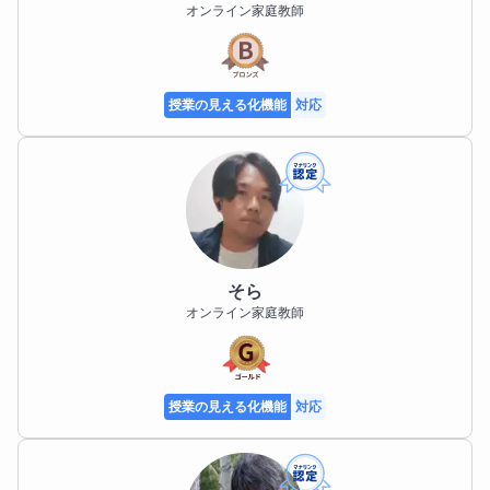
オンライン家庭教師
頃は全く同じでした。勉強が嫌いなのは、君の努力が
足りないからではなく、ただ「面白さを感じるポイン
ト」にまだ出会えていないだけかもしれません。

授業の見える化機能
対応
僕の授業では、いきなり難しいことはやりません。ま
ずは「ここなら分かる！」という場所まで一緒に戻っ
て、一つずつパズルを解くように「分かった」を積み
重ねていきます。

「分からなかった問題が、自分の力で解けるようにな
る」 この感覚は、一度味わうとクセになるくらい楽し
そら
いものです。

オンライン家庭教師
焦らなくて大丈夫です。まずは今の悩みや、本当はこ
うなりたいという目標を教えてください。君のペース
授業の見える化機能
対応
に合わせて、一歩ずつ一緒に進んでいきましょう！
趣味