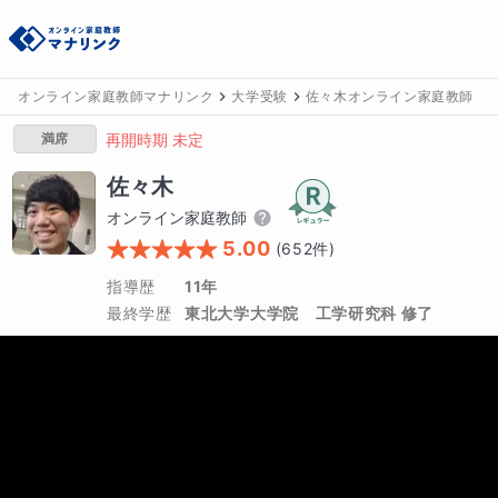
オンライン家庭教師マナリンク
大学受験
佐々木オンライン家庭教師
満席
再開時期 未定
佐々木
オンライン家庭教師
5.00
(
652
件)
指導歴
11年
最終学歴
東北大学大学院　工学研究科 修了