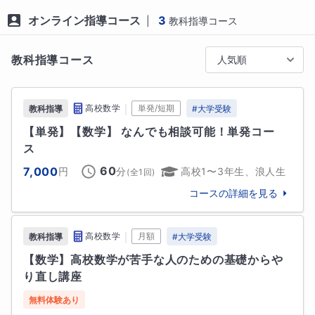
オンライン指導コース
3
|
教科指導コース
解説を読んでも、何が分からないのかすら分からない

教科指導コース
人気順
これでは、勉強が苦行になってしまうのも無理はあり
ません。 だからこそ私の授業では、小さな「分かっ
た！」「できた！」という実感を積み重ね、最短距離
｜
高校数学
単発/短期
教科指導
#
大学受験
で成功体験を持ってもらうことを何より大切にしてい
【単発】【数学】 なんでも相談可能！単発コー
ます。

ス
【エピソード：偏差値が上がるのは「ゲーム」と同
60
7,000
円
分
高校1〜3年生、浪人生
(全
1
回)
じ？】

コースの詳細を見る
以前担当した生徒さんに、「良い大学には行きたいけ
れど、勉強が嫌すぎて何から手をつければいいか分か
らない」という子がいました。

｜
高校数学
月額
教科指導
#
大学受験
【数学】高校数学が苦手な人のための基礎からや
まずは徹底的に対話し、以下のステップで進めまし
り直し講座
た。

無料体験あり