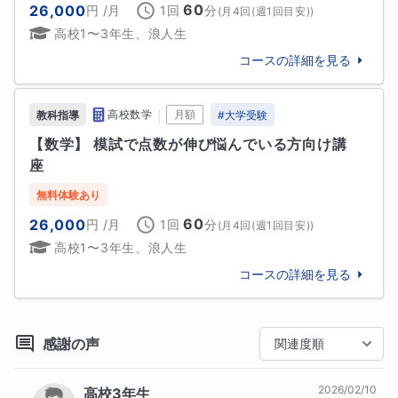
・つまずいた地点（中学レベルや高1基礎）まで思い切
60
26,000
円
/月
1回
分
(
月4回(週1回目安)
)
って戻る

高校1〜3年生、浪人生
・基礎の「なぜ？」を丁寧に整理し、知識の穴を埋め
コースの詳細を見る
る

・「これなら解ける」という成功体験をスモールステ
ップで増やす

｜
高校数学
月額
教科指導
#
大学受験
【数学】 模試で点数が伸び悩んでいる方向け講
約1年後、その生徒さんは「知識が増えて問題が解ける
座
のが、ゲームのレベル上げみたいで楽しい！」と笑顔
で話してくれました。点数が上がる喜びを知った彼
無料体験あり
は、自走できる受験生へと変わっていきました。 この
60
26,000
円
/月
1回
分
(
月4回(週1回目安)
)
「視界が開ける瞬間」を、ぜひ多くの生徒さんに体験
高校1〜3年生、浪人生
してほしいと思っています。

コースの詳細を見る
【授業の3つのこだわり】

① 「わかったつもり」を防ぐアウトプット重視

感謝の声
関連度順
ただ解説を聞くだけでは、定着はしません。私の授業
では、クイズ形式の問いかけや一問一答を積極的に取
り入れています。その場で頭を使い、自分の言葉で答
2026/02/10
高校3年生