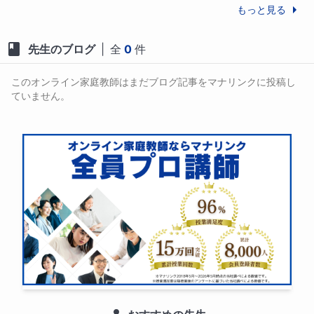
中学生 : 数学、英語

もっと見る
高校生 : 数学(数Ⅲまで指導可能)、英語、物理、化学

先生のブログ
|
全
0
件
※指導コースに存在しない科目指導についても対応可能
なケースがあるため、お気軽にお問い合わせくださ
このオンライン家庭教師はまだブログ記事をマナリンクに投稿し
い。
ていません。
保護者様へのメッセージ
数あるプロフィールの中からお目に留めていただき、
ありがとうございます。

お子様の勉強のご様子を見ていて、「もっと早くから
やっていれば」「どうしてやる気が出ないのかしら」
と、はがゆい思いをされることも多いかと思います。
しかし、やる気が出ない原因の多くは、性格ではなく
「やり方が分からない」ことや「成功体験の不足」に
あります。
