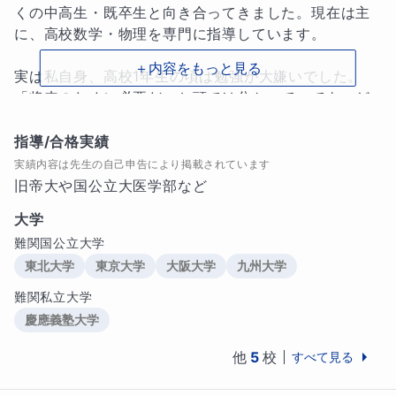
くの中高生・既卒生と向き合ってきました。現在は主
に、高校数学・物理を専門に指導しています。

＋内容をもっと見る
実は私自身、高校1年生の頃は勉強が大嫌いでした。
「将来のために必要だ」と頭では分かっていても、ど
うしてもやる気が出なかったんです。

指導/合格実績
だからこそ、 「机に向かうのが苦痛」「やらなきゃい
実績内容は先生の自己申告により掲載されています
けないのに動けない」 そんな生徒さんの気持ちが、痛
旧帝大や国公立大医学部など
いほどよく分かります。

大学
難関国公立大学
「わからない」の正体を一緒に見つけ、もう一度走り
出すためのサポートを全力で努めます。

東北大学
東京大学
大阪大学
九州大学
難関私立大学
【勉強が嫌いになる本当の理由】

慶應義塾大学
私が考える、勉強が嫌いになる一番の原因は「成長を
実感できず、楽しいと思えないこと」です。

他
5
校
すべて見る
頑張っているのに、できるようになった気がしない
