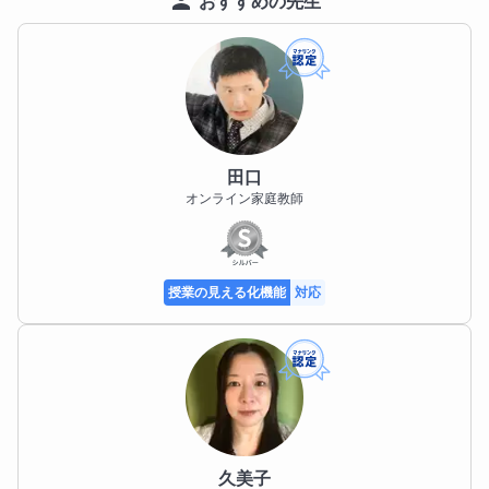
おすすめの先生
私の指導では、まずお子様との対話を通じて、どこで
学習が止まっているのかを正確に見極めます。単に解
き方を教えるだけでなく、「これなら自分にもでき
る」という自信を持ってもらうことを最優先としてい
ます。

田口
今までの指導経験を活かし、学習面はもちろん、受験
オンライン家庭教師
に向けたメンタル面もしっかりとサポートしてまいり
ます。お子様の「自走する力」を一緒に育てていきま
しょう。些細なお悩みでも、ぜひお気軽にご相談くだ
さい。
授業の見える化機能
対応
生徒様へのメッセージ
「勉強しなきゃいけないのは分かってるけど、体が動
かない……」 「授業を聞いてもさっぱり分からなく
て、教科書を閉じてしまう……」

久美子
そんなふうに悩んでいませんか？ 実は、私も高校生の