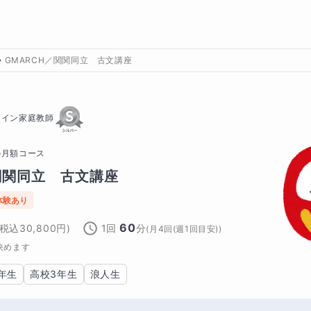
GMARCH／関関同立 古文講座
ライン家庭教師
の
月額コース
関関同立　古文講座
体験あり
60
(税込
30,800
円)
1回
分
(
月4回(週1回目安)
)
決めます
年生
高校3年生
浪人生