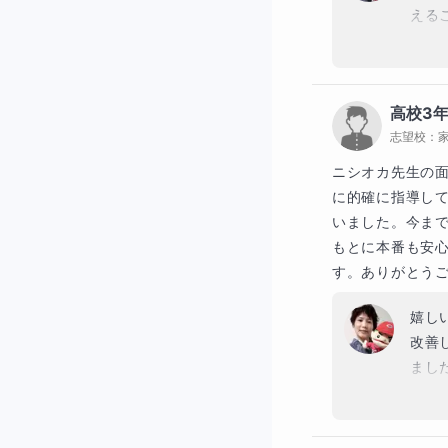
える
ね～
応援
す。
高校3
志望校：
ニシオカ先生の
に的確に指導し
いました。今ま
もとに本番も安
す。ありがとう
嬉し
改善
まし
えの
美し
とな