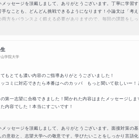
いメッセージを頂戴しまして、ありがとうございます。丁寧に学習す
苦手なことも、どんどん挑戦できるようになります！小論文は「考え
の両方をバランスよく鍛える必要がありますので、毎回の課題をしっ
うことで、受験本番への実力を養いましょう。学ぶことの楽しさを感
感できるよう、頑張ります～将来にむけて、一緒に頑張りましょう！
年生
青山学院大学
てもとても濃い内容のご指導ありがとうございました！

ツッコミに対応できたら本番はへのカッパ　もっと聞いて欲しいー！
れの第一志望に合格できました！聞かれた内容はまたメッセージしま
た内容でした！本当にすごいです！

いメッセージを頂戴しまして、ありがとうございます。面接対策の基
人の意欲と、志望大学への敬意です。学びたいことをしっかり言語化