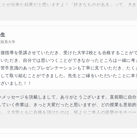
ことが出来た結果だと思いますよ！「好きなものがある」って、大き
。共通テストもあるので、もう一段階ギアを入れて、これからも頑張
しています！！ご縁があって、サポートの一助となれたことをほんま
おめでとうございます。
年生
家政系大学
面接指導を受講させていただき、受けた大学2校とも合格することが
ていただき、自分では思いつくことができなかったところは一緒に考
で苦手意識のあったプレゼンテーションも丁寧に見ていただき、たく
心して取り組むことができました。先生とご縁をいただいたことに本
ございました！！
いメッセージを頂戴しまして、ありがとうございます。直前期に自分
していく作業は、きっと大変だったと思いますが、どの授業も意欲的
た。２大学ともに合格を頂けたのは、何よりご本人の姿勢やモチベー
ことです。これから春からの大学生活に向けて、高校生活を謳歌しつ
いもの（絵画や映画などなど）を堪能して下さいね。ご縁があって、
れたことをほんまに嬉しく思います。ありがとうございました！