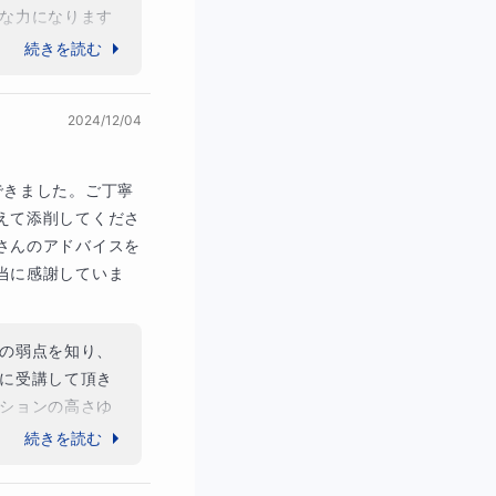
な力になります
って下さいね！
続きを読む
に嬉しく思いま
2024/12/04
できました。ご丁寧
えて添削してくださ
さんのアドバイスを
当に感謝していま
の弱点を知り、
に受講して頂き
ションの高さゆ
つ、たくさんの
続きを読む
サポートの一助