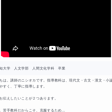
知大学　人文学部　人間文化学科　卒業
ちは。講師のニシオカです。指導教科は、現代文・古文・漢文・小
やすく、丁寧に指導します。

お伝えしたいことが２つあります。

。苦手教科だからこそ、克服するため...