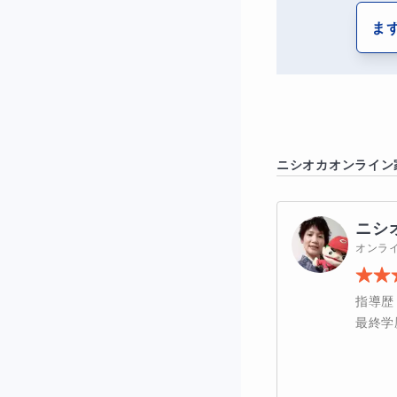
ま
ニシオカ
オンライン
ニシ
オンラ
指導歴
最終学