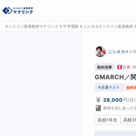
オンライン家庭教師マナリンク
中学受験
ニシオカオンライン家庭教師
ニシオカ
オン
古典
教科指導
GMARCH／
#
共通テスト
無料
28,000
円
/月
教材を話しあって
高校1年生
高校2