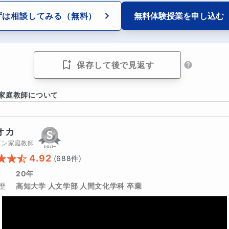
ずは相談してみる
（無料）
無料体験授業を
申し込む
保存して後で見返す
家庭教師について
オカ
イン家庭教師
4.92
(
688
件)
20年
歴
高知大学 人文学部 人間文化学科 卒業