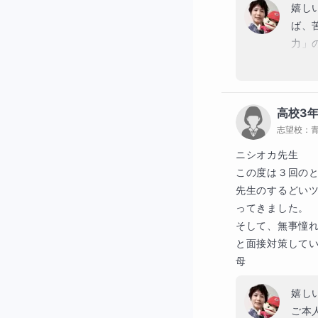
嬉し
ば、
力」
もら
を実
高校3
志望校：
ニシオカ先生

この度は３回のと
先生のするどい
ってきました。

そして、無事憧
と面接対策してい
母
嬉し
ご本