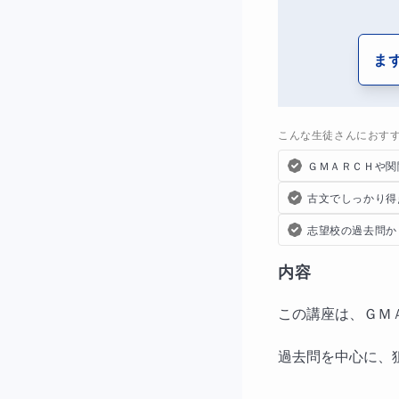
ま
こんな生徒さんにおす
ＧＭＡＲＣＨや関
古文でしっかり得
志望校の過去問か
内容
この講座は、ＧＭ
過去問を中心に、