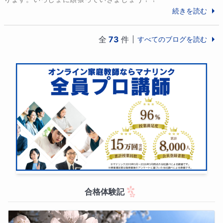
続きを読む
文系理系ともに成績上位で、国立・私立大トップクラ
各科目ごとの学習状況、テスト直前の科目チェンジな
スも狙えると言われていました。

どにもフレキシブルに対応させていただきます。

全
73
件
すべてのブログを読む
英語の定期試験で学年１位を取ったり、模試では、国
理系＋文系の二刀流講師として、より良い学習サポー
内最難関大学の合格圏内の判定を取ることもできてい
トを提供してまいりますので、よろしくお願いいたし
ました。

ます。

しかし、もともと平均点以下の私としてやはり無理が
出たのか、一年生の夏休みくらいから、燃え尽き症候
【授業内容調整アンケートにより授業を常に改善】

群のようになってしまい、勉強をすることが次第にで
きなくなっていきました。

生徒さんひとりひとりに合わせたより良い授業対応を
提供させていただきたく、定期的に本授業への改善
成績はどんどん下降し、最下位付近をさまようように
点・ご希望などに関する『授業内容調整アンケート』
なりました。

を実施させていただいております。

合格体験記
絶望感で学校も休みがちとなり、精神的に苦しい日々
いただいたご意見・ご要望に合わせ、最善の授業対応
を過ごしていました。

を継続できますよう、常に改善してまいります。
