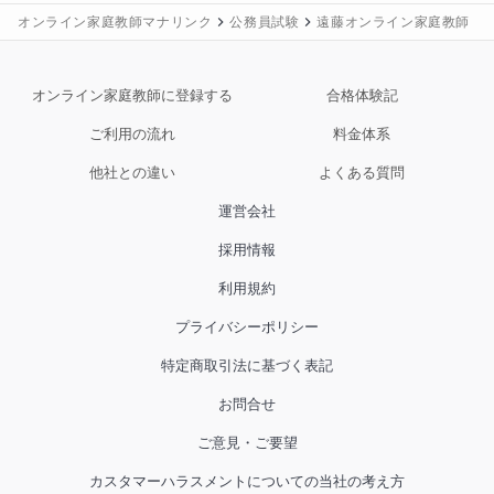
最初は軽めの腕立て伏せなどを習慣化することから始
オンライン家庭教師マナリンク
公務員試験
遠藤オンライン家庭教師
めていきました。

オンライン家庭教師に登録する
合格体験記
トレーニングの実用書などを集め、いろいろ調べなが
ら、毎日のメニューを組み、少しずつ強度を上げてい
ご利用の流れ
料金体系
きました。

他社との違い
よくある質問
ランニングなども、最初は１ｋｍ走るだけでもつらか
運営会社
ったのですが、トレーニングを継続していくと徐々に
採用情報
走れる距離も増えていき、自身の成長を実感すること
ができました。

利用規約
プライバシーポリシー
体力を強化するにつれて、ダンベルでのトレーニング
も入れていきました。

特定商取引法に基づく表記
お問合せ
こちらもコツコツと継続するにつれて扱える重量が増
えていき、それが嬉しく思いました。

ご意見・ご要望
カスタマーハラスメントについての当社の考え方