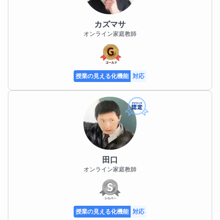
ます。

カズマサ
夜間のトレーニングがメインですが、これに加えて朝
各科目、月額コースの掲載となっておりますが、回数
オンライン家庭教師
起きてすぐの軽めのメニューも毎日こなしています。

指定の単発コースをご希望であれば専用コースを作成
いたします。テスト前や受験前、５週目などの授業回
朝

数や時間増加にも柔軟に対応いたします。また、毎週
・スクワット

授業の見える化機能
対応
の曜日や時間帯の固定が難しい場合のイレギュラーな
・懸垂

予約対応も可能です。

・腹筋運動

毎日寝起きに約10分間

ご希望であれば1回60分ではなく90分や120分での設
定も可能です。

ウェイトトレーニングは主にダンベルを使用し、メニ
ューは日によってローテーションしています。

また、月８回や月１２回の設定も可能です。

田口
オンライン家庭教師
予約状況に空きがあれば、授業の当日予約や、深夜帯
プロ講師として、毎日の体調管理のための体力トレー
での授業も全く問題なく受け付けております。

ニングも大切な仕事だと考え、

（深夜２４：００まで可）

授業の見える化機能
対応
長時間にわたる授業・業務にも耐えられる体をキープ