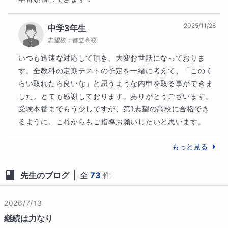
【無料で毎日　学習コンサルティングチャットサポー
ト対応可能】

その気持ちは生徒も同様だと思います。

2025/11/28
中学3年生
授業日以外の日でも、マナリンクチャットにて、進路
志望校：
都立高校
相談や勉強のしかた、おすすめの参考書などの、学習
いつも迅速な対応して頂き、大変お世話になっておりま
【中学生時代の私自身の経験談】

コンサルティングチャットサポート対応をいたしま
す。全教科の定期テストの予定を一緒に考えて、「このく
す。

らい取れたら良いな」と思うような内申を取る事ができま
私自身、中学１年生の時は平均点以下の成績でした（5
他の生徒さんの授業時間中以外であれば、毎日いつで
教科500点中約200点台）。

した。とても感謝しております。ありがとうございます。

も可能です。（深夜２４：００まで可）

受験本番までもう少しですが、第1志望の高校に合格でき
二学期になったころから奮起し、学習時間を徐々に増
るように、これからもご指導お願いしたいと思います。
専業プロ講師歴14年以上の経験を持つ私が、学習プラ
やし、勉強法も工夫し始めました。

ンナー兼、学習アドバイザーのスペシャリストとし
もっと見る
て、

三学期になると成果が出始め、平均点を超えられるよ
追加料金完全無料で対応させていただきます。

うになりました（約380点）。

先生のブログ
|
全
73
件
日々の学習の中でのお困りごとや心配事、本授業への
２年生になると400点以上安定し始め、３年生では45
ご要望や改善点など、なんでもご相談いただけますと
2026/7/13
0点取れるようになりました。

幸いです。

継続は力なり