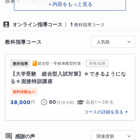
授業オプションについて

＋内容をもっと見る
現在私は指導形式のほぼ100％をオンライン授業で行
【宿題＋自主学習スケジュール作成完備（追加料金無
い、オンライン授業のスペシャリストとして、マナリ
し）】

オンライン指導コース
1
|
教科指導コース
ンクとマナリンク以外でも数多くの指導経験と、成績
アップ・合格実績を積み上げ続けております。

毎回の授業の最後に、次回授業までの自主学習スケジ
教科指導コース
人気順
ュールを作成いたします。

今後もより良い指導・対応ができるよう、さらに自身
に磨きをかけ、精進し、ともに成長し、皆様のお力に
状況に応じて最善な計画を考え、分量などを相談しな
｜
総合型・学校推薦型対策
単発/短期
教科指導
なれますよう尽力してまいります。

がら、日割りで参考書やそのページ・内容を組み立て
【大学受験　総合型入試対策】☆できるようにな
て指示し、オンライン授業の時間以外での自主学習を
る☆面接特訓講座
私の授業は今後も常に進化を続けます。

効率的かつ円滑に進められるようサポートいたしま
す。

無料体験あり
よろしくお願いいたします。

60
38,000
円
分
高校1〜3年生
(全
4
回)
作成したスケジュール表は毎回の授業報告でPDFファ
コースの詳細を見る
イルにて送付いたします。

【個別指導への特化】

これにより、

『生徒一人一人に合った指導ができる』

感謝の声
関連度順