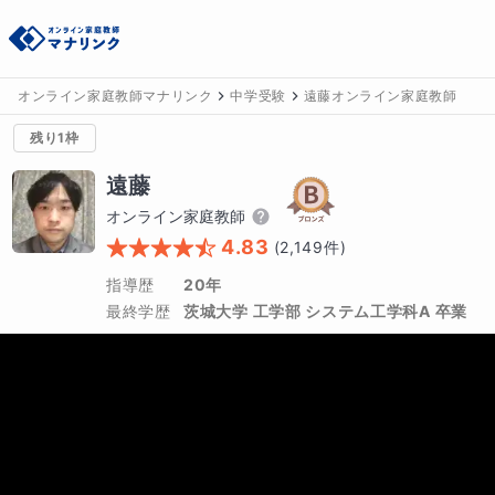
オンライン家庭教師マナリンク
中学受験
遠藤オンライン家庭教師
残り1枠
遠藤
オンライン家庭教師
4.83
(
2,149
件)
指導歴
20年
最終学歴
茨城大学 工学部 システム工学科A 卒業