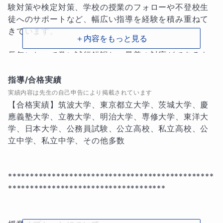
験対策や検定対策、学校の授業のフォローや不登校生
徒へのサポートなど、幅広い指導を経験を積み重ねて
きています。

＋内容をもっと見る
長年において常に試行錯誤し、最善の対応ができるよ
う奮闘してきた経験により、今現在の自身が形成され
つつあります。

指導/合格実績
実績内容は先生の自己申告により掲載されています
2026年現在、専業プロ講師として17年目を迎えまし
【合格実績】筑波大学、東京都立大学、茨城大学、慶
た。

應義塾大学、立教大学、明治大学、専修大学、東洋大
学、日本大学、公務員試験、公立高校、私立高校、公
オンライン授業をメインの指導形式とし、日本全国各
立中学、私立中学、その他多数

地、さらに、全世界（アメリカ・ヨーロッパ・中国・
東南アジア・他）のご家庭・生徒さんへ、学習サービ
スを提供させていただいております。

***********************************************
************************************

オンライン授業こそ至高の指導形式であると実感し、
実績を積み上げていく中、こちらのマナリンクにたど
り着きました。
