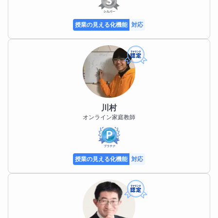
す。

ご家庭側から追加授業のご依頼をいただけました場合
授業の見える化機能
対応
のみ、お引き受けさせていただきますので、よろしく
現在は日課のトレーニングで体力づくりを継続中で
お願いいたします。

す。

さらに、教材のご用意が必要になった場合にも、生徒
体力面には自信があります。

様のレベルに合わせた最適なものを選定し、市販品の
お手頃な価格のものをお勧めいたします。

毎日の授業＋業務の後、夜間に欠かさずトレーニング
をしています。

川村
お力になれますよう、尽力してまいりますので、何卒
オンライン家庭教師
よろしくお願いいたします。

〔現在の私の毎日のトレーニングメニュー〕

【授業可能日時】

夜間

授業の見える化機能
対応
・エアロサイクル２０分×２回＝４０分

平日土日問わず授業可能です。

・有酸素運動２０分

・ウェイトトレーニング４０分

平日の日中での授業も可能です。

など

１日あたり合計100～120分を毎日継続中

平日夕方〜夜や、土日での授業も終日受け付けており