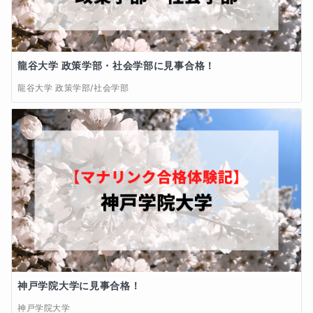
に現役で国立大学に合格することができました。

・授業、テキストの内容の難易度

ぎりぎりの戦いと復活を経験でき、これもまた良い人
①現状のままを希望

生経験になったのだと、今ではそう感じております。

②もっと易しめを希望

龍谷大学 政策学部・社会学部に見事合格！
③もっと難しめを希望

挫折と成功の乱高下の激しい学生生活でしたが、そこ
龍谷大学 政策学部/社会学部
で得たものは大きかったのかなとも思います。

・授業回数に関して

①現状のままを希望

人生あきらめなければ、いいこともあるんだなと…

②授業回数の増加を希望

不登校の生徒さんを助けたいという気持ちは、このよ
・授業科目に関して

うな私自身の経験によるものが大きいです。

①現状のままを希望

②授業科目変更を希望　（変更科目名： 　　→　　
辛さや苦しさを経験し、それを乗り越えた私ならでは
　）

の理解・対応ができるかと思います。

③他の科目の追加授業も希望

また、成績最下位の状態から、完全独学でたったの3～
・授業曜日と時間帯

神戸学院大学に見事合格！
4か月間の勉強で、国立大学へと、あきらめずに合格で
①現状のままを希望

きた私の経験・勉強法を生徒さんたちに伝授し、助け
②変更希望

神戸学院大学