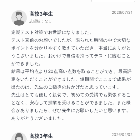
「何を勉強していいかわからない…」

それが個別指導の大変大きなメリットだと実感し、集
2026/07/31
高校3年生
団ではなく個別での指導を続けています。

「どこを復習するかわからない…」

志望校：
なし
学校や塾などの集団授業の中でよくわからなかったと
定期テスト対策でお世話になりました。

「授業の日以外の過ごし方がわからない…」

ころを、ピンポイントでじっくりと解説し理解させ、
テスト直前のお願いでしたが、限られた時間の中で大切な
効率よく学習指導を進めることにより、成績アップに
などの悩み・不安を解消し、能率的な自主学習が可能
ポイントを分かりやすく教えていただき、本当にありがと
つなげることができています。

となり、実力強化につなげていくことができます。

うございました。おかげで自信を持ってテストに臨むこと
ができました。

また、何か疑問点や不安がありましたら、いつでもチ
結果は平均点より20点高い点数を取ることができ、最高評
【人を助けたいという思い】

ャットでご相談ください。

定をいただくことができました。短期間でここまで成果が
出たのは、先生のご指導のおかげだと思っています。

『人の役に立てる仕事がしたい』

私が対応・アドバイスしてまいりますので、ご安心く
先生はとても優しく親切で、初めての受講でも緊張するこ
ださい。

となく、安心して授業を受けることができました。また機
私はその気持ちが強く、学習指導を通して困っている
会がありましたら、ぜひ先生にお願いしたいと思います。
人を助けたり、夢や目標の実現のサポートをしたりで
授業時間だけではなく、毎日常に寄り添った指導・サ
ありがとうございました。
きる、専業講師の道を進むことを決意しました。

ポート対応をさせていただきます。

2026/02/02
高校3年生