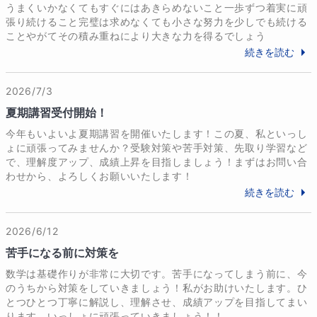
そのまま点数、成績は伸びていき、約465点を毎回キ
また、自習していてわからない問題があった時には、
うまくいかなくてもすぐにはあきらめないこと一歩ずつ着実に頑
ープし、各科目満点の100点もよく取り、最高点数は4
張り続けること完璧は求めなくても小さな努力を少しでも続ける
問題と模範解答・解説をチャットでお伝えください。

ことやがてその積み重ねにより大きな力を得るでしょう
89点を取ることもできました。そして、最終的には完
次回の授業にて、分析した内容を詳細に解説し、理解
続きを読む
全独学の勉強で県内トップレベルの公立高校に合格す
できるようにしてまいります。

ることができました。

2026/7/3
この経験は自信となり、私自身が成果を出した勉強法
【フレキシブル複数授業科目チェンジ対応可能（追加
夏期講習受付開始！
で、生徒の皆さんの力になりたいと強く思っていま
料金無料）】

今年もいよいよ夏期講習を開催いたします！この夏、私といっし
す。

ょに頑張ってみませんか？受験対策や苦手対策、先取り学習など
お申込みいただいたコースの科目以外にも複数科目の
で、理解度アップ、成績上昇を目指しましょう！まずはお問い合
この経験・思いが、私が専業講師としての道を歩む理
わせから、よろしくお願いいたします！
指導が可能です。

由のうちの一つでもあります。

続きを読む
コース変更のお手続き無しで、いつでも授業科目チェ
ンジの対応をいたします。

科目変更方法は、ご希望内容を事前に私のチャットに
2026/6/12
【高校生時代の私自身の経験談】

お伝えいただくのみです。

苦手になる前に対策を
授業料の変更もなく、何回でも追加料金無料で対応さ
数学は基礎作りが非常に大切です。苦手になってしまう前に、今
県内トップレベルの公立高校に入学した私は、一学期
せていただきます。

のうちから対策をしていきましょう！私がお助けいたします。ひ
のうちは受験勉強モードが抜けきれず、勉強をハイペ
（中学→高校への進学時にはコース・授業料が変更と
とつひとつ丁寧に解説し、理解させ、成績アップを目指してまい
ースで頑張っていました。

なります。）

ります。いっしょに頑張っていきましょう！！