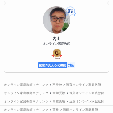
できるよう、日々頑張っております。

【最後に】

私のプロフィールページをご覧くださり、ありがとう
ございました。

私が体力づくりを日課とするようになったそもそもの
理由は、学生時代に身体が弱かったことにありまし
まずは、お問合せと無料体験から、どうぞよろしくお
内山
た。

願いいたします。
オンライン家庭教師
もともと体育や運動は苦手で、風邪にもよくかかり、
学校を休む日も多く、大きなコンプレックスでもあり
ました。

授業の見える化機能
対応
二十歳を迎えたことをきっかけに、

オンライン家庭教師マナリンク
不登校
遠藤オンライン家庭教師
『自分自身を変えなければならない』

オンライン家庭教師マナリンク
大学受験
遠藤オンライン家庭教師
と強く思い、長年の悩みであった体力面の強化を決意
オンライン家庭教師マナリンク
高校受験
遠藤オンライン家庭教師
しました。

オンライン家庭教師マナリンク
英検
遠藤オンライン家庭教師