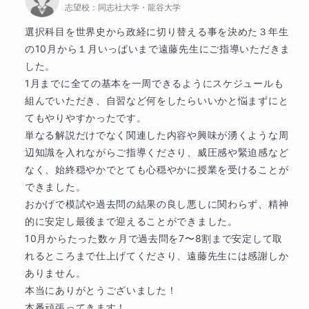
志望校：
同志社大学・龍谷大学
【教育業界に入ったきっかけ】

【授業内容・分野オーダー可能】

選択科目を世界史から政経に切り替える事を決めた３年生
教育業界を志そうと強く思ったきっかけは、大学生時
授業で特に習いたい分野があれば、授業の際にお伝え
の10月から１月いっぱいまで遠藤先生にご指導いただきま
代にアルバイトでしていた家庭教師の経験です。

いただくか、事前にチャットにてオーダーをご送付く
した。

ださい。

1月までに全ての基本を一周できるようにスケジュールも
勉強が苦手だったり、嫌いだったりする生徒に対して
組んでいただき、自習など何をしたらいいかと悩まずにと
も、あきらめずひとつひとつじっくりと教えました。

ピンポイントでの対策授業により弱点を補強し、効率
てもやりやすかったです。

的な実力強化が可能となります。

単なる解説だけでなく関連した内容や興味が湧くような周
そうしているうちに、担当していた生徒は、できなか
辺知識を入れながらご指導くださり、威圧感や緊迫感など
った問題が少しずつできるようになっていき、

授業内容オーダーは追加料金無料です。

なく、始終穏やかでとても心穏やかに授業を受けることが
できました。

「勉強が楽しくなってきた！」

また、授業内容は先生へおまかせでも、もちろん大丈
おかげで模試や過去問の結果の良し悪しに関わらず、精神
夫です。

的に安定し最後まで迎えることができました。

と発言するようにもなりました。

10月からたった数ヶ月で過去問を7〜8割まで安定して取
私の方で生徒さんの得意・不得意をしっかりと分析
れるところまで仕上げてくださり、遠藤先生には感謝しか
成績も次第に伸び、最終的には第一志望の学校に合格
し、最善の指導法・対策で進めてまいります。

ありません。

することができました。

本当にありがとうございました！

この時の喜びと達成感は忘れることができません。

本番頑張ってきます！