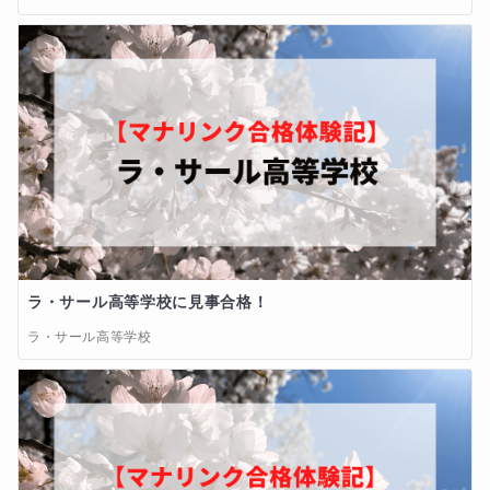
になりたいと強く感じています。

・宿題の量

①現状のままを希望

【専業講師の道を歩む理由】

②増加希望

③減少希望

私がなぜ専業講師として長く継続できているのか？

・その他、本授業への改善点やご要望、お悩みなど

それは単純に

①特に無し

②有り

『教えることが好き』

ラ・サール高等学校に見事合格！
だからです。

【追加オプション一覧】

ラ・サール高等学校
好きだから続けられる、それこそが最大の理由です。

①学習課題週間スケジューリング作成（無料）

②授業分野内容オーダーメイド（無料）

③毎日いつでも学習コンサルティングチャットサポー
【これまでに経験した指導内容】

ト対応（無料）

④フレキシブル複数授業科目チェンジ（無料）

・大学受験
