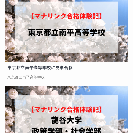
そんな状態が2年生時もまるまる続き、3年生となり、
『授業内容調整アンケート』

受験を意識し始める時期となりました。

・良かった点など

それでも私は勉強をする気力が出ず、そのまま夏休み
も何もせず過ぎ去ってしまいました。

・授業対応全体を通しての希望

①現状のままを希望

二学期を過ぎた秋ごろ、ようやく気力と体力の回復の
②調整を希望

兆しが見え、なんとか少しずつ勉強を再開することが
できました。

・授業での解説スピード

東京都立南平高等学校に見事合格！
①現状のままを希望

東京都立南平高等学校
気力を振り絞るように勉強を頑張りました。

②もっとゆっくりの解説を希望

③もっと速い解説を希望

高校受験でうまくいった自信と経験のおかげか、次第
に点数が上がっていくとともに勉強への熱も上昇して
・授業での解説、板書の丁寧さ

いきました。

①現状のままを希望

②もっと丁寧な解説、板書を希望

そのまま勢いに乗り、成績最下位付近の状態から、完
③もっと手短に、簡略に　　　　　　　　　　　 　　
全独学で合計およそ3～4か月間のみの勉強で、最終的