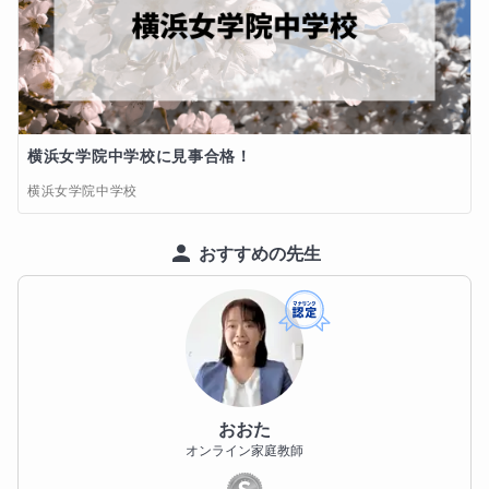
⑤授業内容改善調整アンケートシステム利用（無料）

・高校受験

・中学受験

私のコースは、授業料のみいただけましたら、以上の
・看護専門学校入試

オプションを全て追加料金完全無料でお付けいたしま
・個別指導塾の教室長

す。

・通信制高校の講師

・不登校生徒対応（フリースクール）

横浜女学院中学校に見事合格！
・総合型・面接試験

これにより、私の授業をお申し込みいただけました場
横浜女学院中学校
・英検

合は、

・数検

おすすめの先生
・公務員試験

「オプションの追加で想定していたより授業料が高く
・高卒認定試験
なってしまった…」

というケースは決してございませんので、ご安心いた
趣味
だけますと幸いです。

【スポーツ】

おおた
マラソン、自転車、水泳など、持久力系が得意です。

また、よくありがちな追加授業の強引な勧誘も一切い
オンライン家庭教師
たしません。

フルマラソンの大会で42.195kmの完走経験もありま