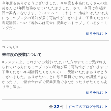
今年度もありがとうございました。今年度も本当にたくさんの生
趣味
徒さんと1年間勉強させていただきました。さて、今回は春期講
習の案内になります。(システム上、これまでご検討いただいた方
フィギュアスケート観戦

にもこのブログの通知が届く可能性がございますご了承ください)
動画鑑賞（自分でも作っています）
春期講習について春休みは完全に授業がストップしているタイミ
ングだ...
続きを読む
学歴
【学歴】

2014年　茨城県立竹園高校 卒業

2026/1/9
2018年　慶應義塾大学理工学部化学科 卒業

来年度の授業について
※システム上、これまでご検討いただいた方やすでにご受講終え
【職歴】

られている方にもこのブログの通知が届く可能性がございますご
2014年～現在 2ndSchool(中学1-3年理科集団授業10
了承ください冬期講習たくさんの方にご受講いただきありがとう
年連続、小中高生数理個別指導、アルバイト期間も含
ございました。ありがたいことに毎日満員でなかなか調整できな
かったり、ご都合合わずで授業実施できなかったりがたくさんあ
む)

り申し訳あ...
2021年～現在 オンライン家庭教師(フリー)、YouTube
続きを読む
チャンネル「3rdSchool」運営・出演(登録者約25,00
0人)

全
32
件
すべてのブログを読む