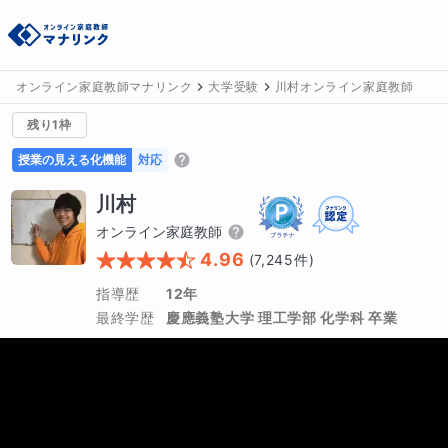
オンライン家庭教師マナリンク
大学受験
川村オンライン家庭教師
残り1枠
授業の見える化機能
対応
川村
オンライン家庭教師
4.96
(
7,245
件)
指導歴
12年
最終学歴
慶應義塾大学 理工学部 化学科 卒業