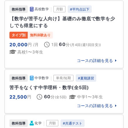
ト。決して勉強をたくさんしていたというわけではな
法政大学　など
｜
高校数学
月額
教科指導
#
平均点以下
かったですが、なぜかわかりませんがある程度の順位
大学
【数学が苦手な人向け】基礎のみ徹底で数学を少
取れるだろうと謎の自信を持っていました（笑）しか
難関国公立大学
しでも得意にする
し、結果は良いものではありませんでした。世の中そ
んな甘くありません。仲良くしてた子達がみんな自分
九州大学
タイプ別
無料体験あり
より高い順位ですごく悔しく、そのとき誰よりもやり
難関私立大学
60
20,000
円
/月
1回
分
(
月4回(週1回目安)
)
込んで絶対1位を取るんだと気持ちで勉強に対するモチ
青山学院大学
中央大学
法政大学
立教大学
高校1〜3年生
ベーションが上がりました。

コースの詳細を見る
他
7
校
すべて見る
そこから勉強を続けて1年後、ついに学年1位を取るこ
とができました。そこで自分なりに勉強の方法や考え
｜
中学数学
単発/短期
教科指導
#
夏期講習
方というものを掴んだ気がしました。その方法を高校
生になってからも継続して、塾や予備校に通っていま
苦手をなくす中学理科・数学(全5回)
せんでしたが、しっかり結果が出ました。

60
22,500
円
分
中学1〜3年生
(全
5
回)
コースの詳細を見る
その方法がまさに今の私の指導方法になっています。

私の指導方法も紹介しつつ簡単に紹介させてもらいま
す。

｜
化学
月額
教科指導
#
共通テスト