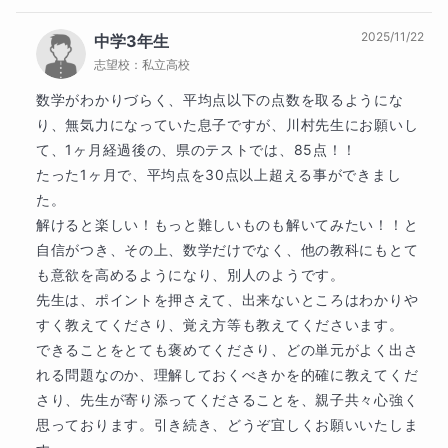
いうものは分析すると出やすいもの出にくいものがあ
ります。こういった分析を私の授業では一緒にしてい
2025/11/22
中学3年生
こうと思います。特に定期テスト対策という点でかな
志望校：
私立高校
り強みになると思います。この分析により、勉強する
ところの緩急をつけることができ、短期で結果を出す
数学がわかりづらく、平均点以下の点数を取るようにな
ことができます。

り、無気力になっていた息子ですが、川村先生にお願いし
て、1ヶ月経過後の、県のテストでは、85点！！

以上が私が学生時代、そして今も指導で大切にしてい
たった1ヶ月で、平均点を30点以上超える事ができまし
ることになります。

た。

解けると楽しい！もっと難しいものも解いてみたい！！と
まとめると私の授業は短期で基礎を定着させて、成績
自信がつき、その上、数学だけでなく、他の教科にもとて
を一気に伸ばしてからそれを長期的に維持していくと
も意欲を高めるようになり、別人のようです。

いう指導スタイルになります。基礎を固めて一度結果
先生は、ポイントを押さえて、出来ないところはわかりや
を出すと、その科目へのイメージが一気に良くなり、
すく教えてくださり、覚え方等も教えてくださいます。

モチベーションの向上にもつながります。そこからは
できることをとても褒めてくださり、どの単元がよく出さ
基礎の維持とそれを使いこなす術（応用）を伝えてい
れる問題なのか、理解しておくべきかを的確に教えてくだ
き、最終的に高得点で安定するようにしていきます。
さり、先生が寄り添ってくださることを、親子共々心強く
（ちなみにですが、今年の共通テストの化学基礎の問
思っております。引き続き、どうぞ宜しくお願いいたしま
題も１問的中させました。）
