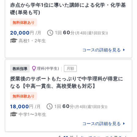
赤点から学年1位に導いた講師による化学・化学基
①基礎用語の押さえ方と基礎の定着

礎(単発も可)
②問題分析をするということ

無料体験あり
この2つになります。

60
20,000
円
/月
1回
分
(
月4回(週1回目安)
)
高校1・2年生
まず、①基礎用語の押さえ方に関してですが、私は学
コースの詳細を見る
生時代、国語がとにかく苦手で文章を読んだり、書い
たりするのが苦手でした。そのため、色々な用語を押
さえるときも難しい言葉を使われているとなかなか理
｜
理科(中学生)
月額
教科指導
解できませんでした。教科書や問題集に書いてある表
授業後のサポートもたっぷりで中学理科が得意に
現って習いたての頃はすごく難しくないですか!?

なる【中高一貫生、高校受験も対応】
そこで私は、初見の用語は噛み砕いて覚えるようにし
ました。かなり簡単な言葉に言い換えたり、図で押さ
無料体験あり
えたり様々な工夫をしました。それによって、用語が
60
18,000
円
/月
1回
分
(
月4回(週1回目安)
)
入りやすくなり基礎が素早く定着できました。

中学1〜3年生
コースの詳細を見る
このような経験から私の授業では基礎用語や基礎事項
というのは教科書の表現をほぼ使わずに一度噛み砕い