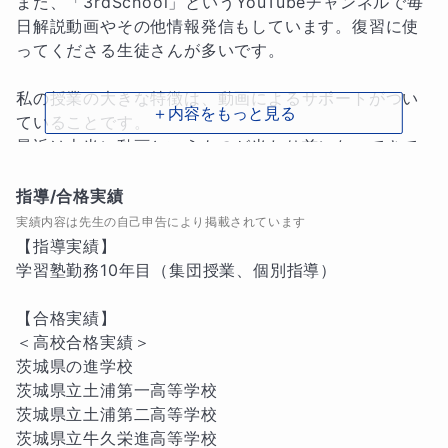
また、「3rdSchool」というYouTubeチャンネルで毎
日解説動画やその他情報発信もしています。復習に使
ってくださる生徒さんが多いです。

私の授業の大きな特徴は、動画によるサポートがつい
＋内容をもっと見る
ていることです。

最近は本当に動画というものが当たり前になってきて
いるように思えます。

生徒さんとお話ししているとかなりの生徒さんが動画
指導/合格実績
を毎日見ると言っています。

実績内容は先生の自己申告により掲載されています
また動画で勉強しているという子も多いです。

【指導実績】

そこで私自身も動画をフル活用しています。

学習塾勤務10年目（集団授業、個別指導）

授業の復習を短時間にできる解説動画に加えて、授業
の中ではなかなか時間がなくて伝えられない勉強方針
【合格実績】

や生活面の話だったり、将来のことだったりというこ
＜高校合格実績＞

ともトーク形式で発信しています。これは生徒さんに
茨城県の進学校

向けてもそうですが、保護者の方にも私の考えをお伝
茨城県立土浦第一高等学校

えでき、生徒さんを担当している私がどんな考えを持
茨城県立土浦第二高等学校

っているかを随時知ることができると思っておりま
茨城県立牛久栄進高等学校
