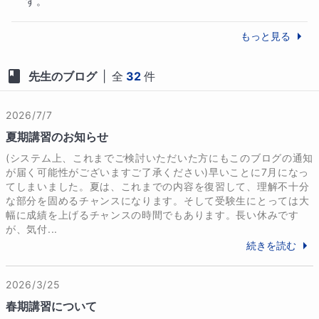
す。
素早くそして長期的に安定した結果を出したい！とい
もっと見る
う方、是非一緒に勉強しましょう。

よろしくお願いいたします。

先生のブログ
|
全
32
件
◎指導可能科目

基本は中学生⇨理科と数学

2026/7/7
高校生⇨化学、化学基礎を中心に理科全般、数学(特に
夏期講習のお知らせ
苦手な人向けの授業)をさせていただきます。

(システム上、これまでご検討いただいた方にもこのブログの通知
が届く可能性がございますご了承ください)早いことに7月になっ
てしまいました。夏は、これまでの内容を復習して、理解不十分
難関国家資格受験経験もあるので資格を取りたいなど
な部分を固めるチャンスになります。そして受験生にとっては大
考えている方には経験談なども話すことができます。

幅に成績を上げるチャンスの時間でもあります。長い休みです
が、気付...
そろばんも教えることができます。小学1年の頃からそ
続きを読む
ろばんを習っていました。おかげで計算力がついて、
数字に対してもかなり強くなりました。電卓や表計算
2026/3/25
が主流な今でもそろばんってやっぱり良いですよ。
春期講習について