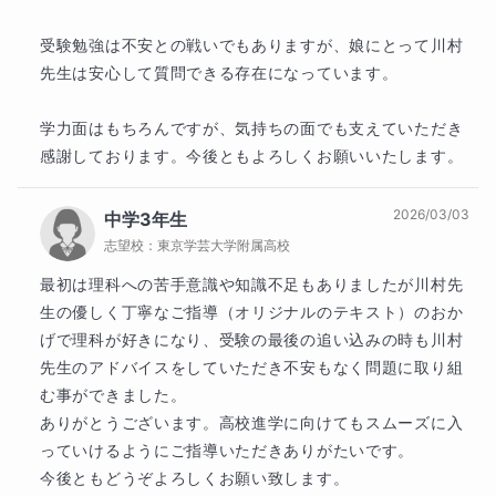
します。

受験勉強は不安との戦いでもありますが、娘にとって川村
実際に私が以前、受け持ったいわゆる進学校に通う生
先生は安心して質問できる存在になっています。

徒で、化学で赤点を取ってしまい、次のテストが2週間
後に迫っているという子がいました。この生徒には2週
学力面はもちろんですが、気持ちの面でも支えていただき
間、応用は捨てて、徹底的に基礎を固めてもらいまし
感謝しております。今後ともよろしくお願いいたします。
た。結果、学年2位を取ることができました。基礎の重
要性を認識して、そのまま学習を続けた結果、最終的
2026/03/03
中学3年生
にはセンター試験では9割を取ることができました。

志望校：
東京学芸大学附属高校
短期の基礎定着から長期維持ということの重要性がわ
かる良い例だと思います。

最初は理科への苦手意識や知識不足もありましたが川村先
生の優しく丁寧なご指導（オリジナルのテキスト）のおか
集団授業でも同じ方針で授業を行っていますが、やは
げで理科が好きになり、受験の最後の追い込みの時も川村
り多くの生徒が結果を出しています。

先生のアドバイスをしていただき不安もなく問題に取り組
む事ができました。

次に②の問題分析です。私は、何事も分析をしていく
ありがとうございます。高校進学に向けてもスムーズに入
のが好きです。学生時代はテストの傾向を分析して、
っていけるようにご指導いただきありがたいです。

出る問題を何度も的中させてきました。やはり問題と
今後ともどうぞよろしくお願い致します。