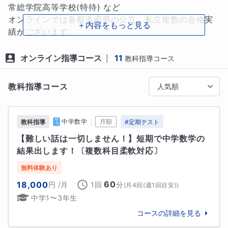
す。実際に、多くのご家庭から動画を見てチャットで
常総学院高等学校(特待) など

感想いただけることが多く、ありがたいことに安心し
オンラインでは各都道府県の公立、私立複数の合格実
＋内容をもっと見る
て任せられると言っていただけています。

績がございます。

私の授業を検討いただいている方は、ぜひ動画で私が
＜大学合格実績＞

オンライン指導コース
11
|
教科指導コース
どんな授業をしているのか、どういう考えを持ってい
名古屋市立大学 医学部　1名

るのかがわかるのでチャンネルを覗いていただけると
東京女子医科大学 医学部　1名

教科指導コース
人気順
嬉しいです！(ここには貼り付けられませんが、各コー
国際医療福祉大学 医学部、看護、放射　5名

スには私のチャンネルが掲載されております)

杏林大学医学部　　　　　　 1名

茨城県立医療大学 複数学部　8名

｜
中学数学
月額
教科指導
#
定期テスト
茨城大学 農学部・工学部など　5名

【難しい話は一切しません！】短期で中学数学の
法政大学 生命科学部応用植物学科　1名

結果出します！〔複数科目柔軟対応〕
話は変わりますが、少しだけ私の学生時代の話をさせ
神戸学院大学 薬学部　1名(薬学部は他多数合格実績あ
ていただきます。

り)

無料体験あり
今は人に勉強を教えるという仕事を続けていますが、
東京理科大学 理学部化学科　1名

60
18,000
円
/月
1回
分
(
月4回(週1回目安)
)
昔から教えられるほど勉強が得意だったかというとそ
九州大学

中学1〜3年生
うではありませんでした。

早稲田大学

コースの詳細を見る
青山学院大学

初めて学年順位というものが出た中学生1発目のテス
中央大学
