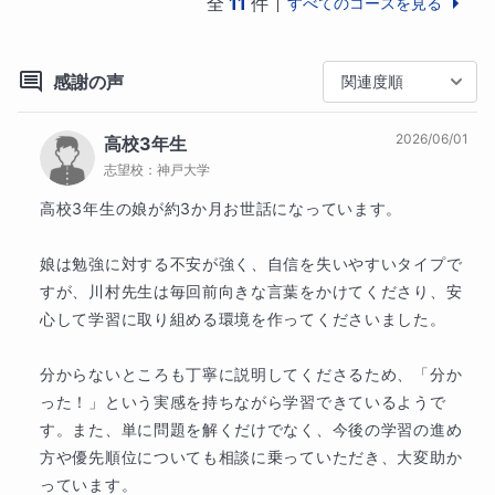
全
11
件
すべてのコースを見る
た表現で用語押さえ、抵抗感を無くしてから自然に教
科書や問題の表現に切り替えていくという方法で基礎
固めをしていきます。

感謝の声
関連度順
これは用語の単純暗記に比べて、イメージとして残る
2026/06/01
ので仮に長期間その単元をやらなくて忘れてしまった
高校3年生
ときの思い出しも早くなり、長期的な維持という観点
志望校：
神戸大学
からもとても効果があります。この過程を丁寧にやっ
高校3年生の娘が約3か月お世話になっています。

ていきたいと思います。

娘は勉強に対する不安が強く、自信を失いやすいタイプで
基礎というのは全ての基盤になるからです。私は基礎
すが、川村先生は毎回前向きな言葉をかけてくださり、安
を重視するためなら応用は始めは完全に捨てていいと
心して学習に取り組める環境を作ってくださいました。

考えています。これはある程度点数取れている子にあ
りがちなのですが、高得点のとるために応用の対策ば
分からないところも丁寧に説明してくださるため、「分か
かりして基礎を軽視して、結果手薄になった基礎でミ
った！」という実感を持ちながら学習できているようで
スをして、応用も取れずに点が伸びないというケース
す。また、単に問題を解くだけでなく、今後の学習の進め
をよく見ます。これは基礎を固めることで防げます。
方や優先順位についても相談に乗っていただき、大変助か
応用は基礎が固まれば自然に解答へのアプローチが身
っています。

についていきます。そのため私の授業では基礎を徹底