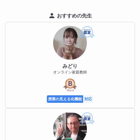
【免許・資格】

2007年 茨城県珠算教育連盟主催 暗算能力検定1級	
証第04001号

2008年 日本商工会議所 珠算能力検定試験1級	証182
の1第781号
おすすめの先生