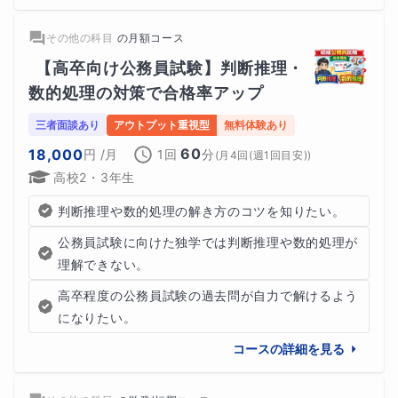
その他の科目
の
月額コース
【高卒向け公務員試験】判断推理・
数的処理の対策で合格率アップ
三者面談あり
アウトプット重視型
無料体験あり
60
18,000
円
/月
1回
分
(
月4回(週1回目安)
)
高校2・3年生
判断推理や数的処理の解き方のコツを知りたい。
公務員試験に向けた独学では判断推理や数的処理が
理解できない。
高卒程度の公務員試験の過去問が自力で解けるよう
になりたい。
コースの詳細を見る