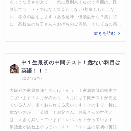
るような暑さが来て、一気に夏到来！なので今回は、怪
談話でも・・・ではなく笑見たくない/想像もしたくな
い、赤点の話をします（ある意味、怪談話かな？笑）特
に、高校生のお子さんをお持ちのご両親、そして当の高...
続きを読む
中１生最初の中間テスト！危ない科目は
英語！！！
2024/5/17
大阪府の家庭教師と言えば！そう！！家庭教師の橋本で
ございます！４月が終わり、５月には中間テストが控え
ている人が、多くおられてる思います！その中で、特に
危ないのが、「英語」！お父さん、お母さんの世代と
は、大きく異なっています！レベルが上がっています！
単語量が跳ね上がっています！！「中１生の最初の英語