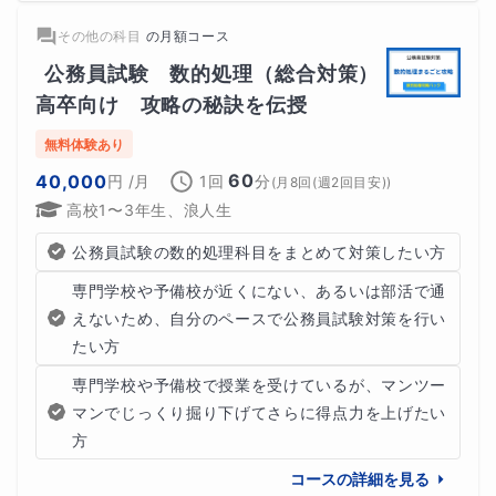
その他の科目
の
月額コース
公務員試験　数的処理（総合対策）
高卒向け　攻略の秘訣を伝授
無料体験あり
60
40,000
円
/月
1回
分
(
月8回(週2回目安)
)
高校1〜3年生、浪人生
公務員試験の数的処理科目をまとめて対策したい方
専門学校や予備校が近くにない、あるいは部活で通
えないため、自分のペースで公務員試験対策を行い
たい方
専門学校や予備校で授業を受けているが、マンツー
マンでじっくり掘り下げてさらに得点力を上げたい
方
コースの詳細を見る