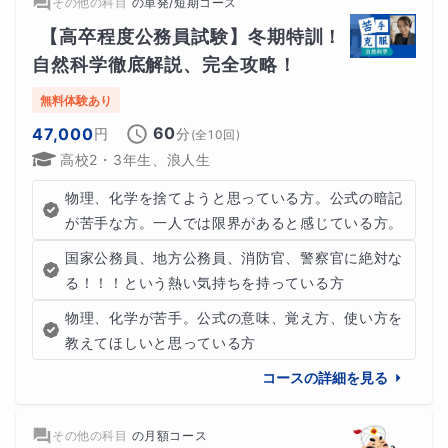
その他の科目
の
単発/短期コース
【高卒程度公務員試験】冬期特訓！
自然科学徹底解説、完全攻略！
無料体験あり
60
47,000
円
分
(全
10
回)
高校2・3年生、浪人生
物理、化学を捨てようと思っている方。公式の暗記
が苦手な方。一人では限界があると感じている方。
国家公務員、地方公務員、消防官、警察官に絶対な
る！！！という熱い気持ちを持っている方
物理、化学が苦手。公式の意味、覚え方、使い方を
教えてほしいと思っている方
コースの詳細を見る
その他の科目
の
月額コース