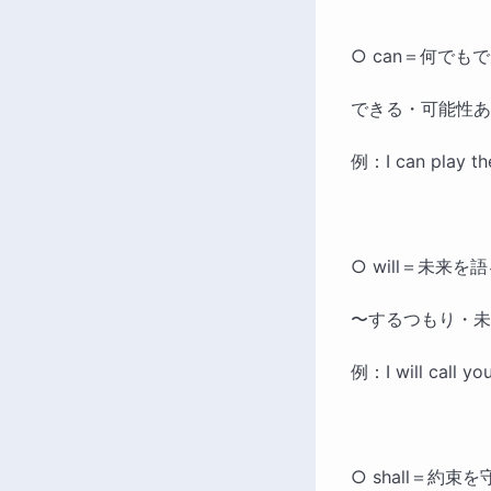
○ can＝何でも
できる・可能性あ
例：I can play
○ will＝未来を
〜するつもり・未
例：I will cal
○ shall＝約束