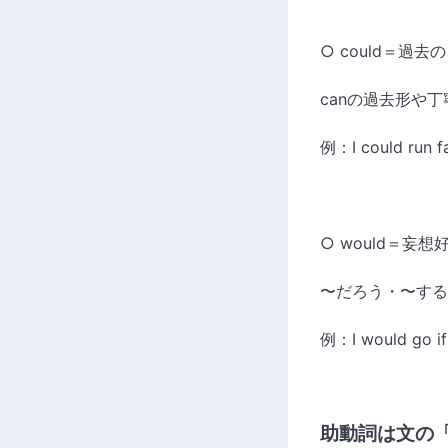
○ could＝過
canの過去形や
例：I could ru
○ would＝妄
〜だろう・〜する
例：I would go
助動詞は文の