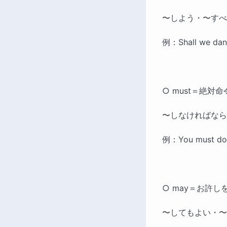
〜しよう・〜すべ
例：Shall we
○ must＝絶対
〜しなければなら
例：You must d
○ may＝お許し
〜してもよい・〜