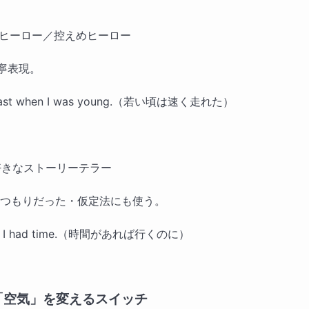
去のヒーロー／控えめヒーロー
丁寧表現。
n fast when I was young.（若い頃は速く走れた）
想好きなストーリーテラー
つもりだった・仮定法にも使う。
 if I had time.（時間があれば行くのに）
「空気」を変えるスイッチ