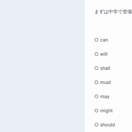
まずは中学で登場
○ can
○ will
○ shall
○ must
○ may
○ might
○ should