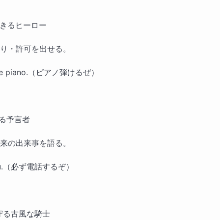
できるヒーロー
り・許可を出せる。
 the piano.（ピアノ弾けるぜ）
語る予言者
来の出来事を語る。
l you.（必ず電話するぞ）
を守る古風な騎士