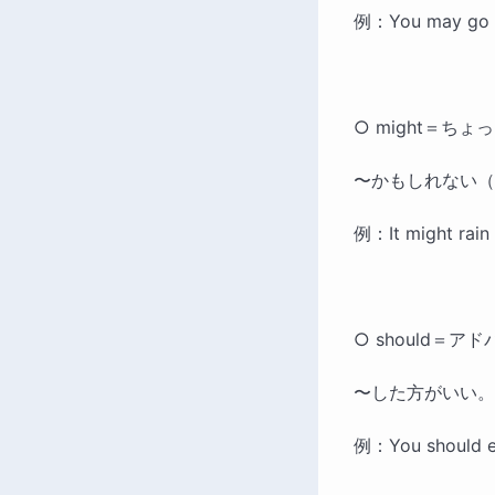
例：You may g
○ might＝ち
〜かもしれない（
例：It might r
○ should＝
〜した方がいい。
例：You should