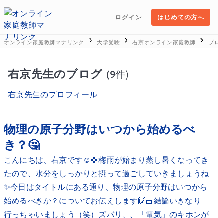
ログイン
はじめての方へ
オンライン家庭教師マナリンク
大学受験
右京オンライン家庭教師
ブ
右京先生のブログ
(9件)
右京先生のプロフィール
物理の原子分野はいつから始めるべ
き？🤔
こんにちは、右京です☺️🍀梅雨が始まり蒸し暑くなってき
たので、水分をしっかりと摂って過ごしていきましょうね
✨今日はタイトルにある通り、物理の原子分野はいつから
始めるべきか？についてお伝えします🙌🏻結論いきなり
行っちゃいましょう（笑）ズバリ、、「電気」のキホンが