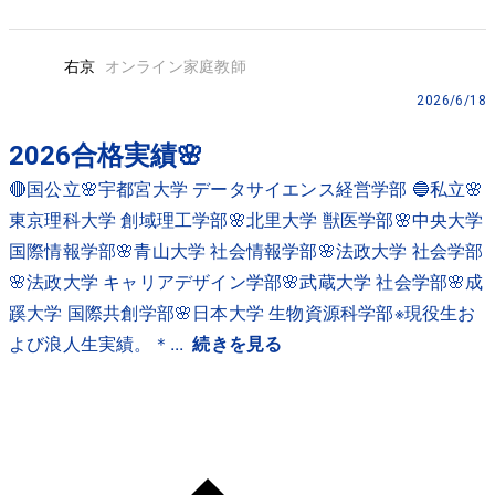
右京
オンライン家庭教師
2026/6/18
2026合格実績🌸
🔴国公立🌸宇都宮大学 データサイエンス経営学部 🔵私立🌸
東京理科大学 創域理工学部🌸北里大学 獣医学部🌸中央大学
国際情報学部🌸青山大学 社会情報学部🌸法政大学 社会学部
🌸法政大学 キャリアデザイン学部🌸武蔵大学 社会学部🌸成
蹊大学 国際共創学部🌸日本大学 生物資源科学部※現役生お
よび浪人生実績。＊...
続きを見る