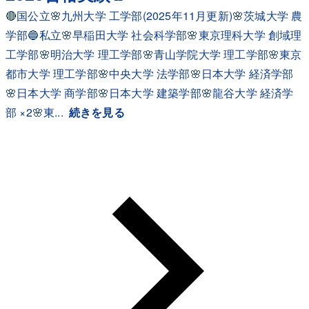
🔴国公立🌸九州大学 工学部(2025年11月更新)🌸茨城大学 農
学部🔵私立🌸早稲田大学 社会科学部🌸東京理科大学 創域理
工学部🌸明治大学 理工学部🌸青山学院大学 理工学部🌸東京
都市大学 理工学部🌸中央大学 法学部🌸日本大学 経済学部
🌸日本大学 商学部🌸日本大学 建築学部🌸龍谷大学 経済学
部 ×2🌸東...
続きを見る