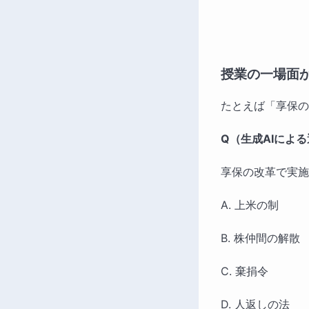
授業の一場面
たとえば「享保の
Q（生成AIによ
享保の改革で実施
A. 上米の制
B. 株仲間の解散
C. 棄捐令
D. 人返しの法