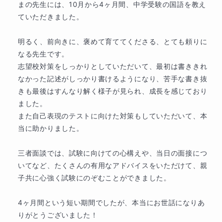
まの先生には、10月から4ヶ月間、中学受験の国語を教え
ていただきました。

学歴
【学歴】

明るく、前向きに、褒めて育ててくださる、とても頼りに
2013年3月　私立東京女学館中学校卒業

なる先生です。

2016年3月　私立東京女学館高等学校卒業入学

志望校対策をしっかりとしていただいて、最初は書ききれ
2020年3月　東京藝術大学音楽学部声楽科卒業

なかった記述がしっかり書けるようになり、苦手な書き抜
2023年3月　東京藝術大学大学院音楽研究科オペラ専
きも最後はすんなり解く様子が見られ、成長を感じており
攻修了

ました。

また自己表現のテストに向けた対策もしていただいて、本
【職歴】

当に助かりました。

2016年〜2023年　（株）トライプラス赤羽校　講師

2023年　東京都非常勤講師

三者面談では、試験に向けての心構えや、当日の面接につ
いてなど、たくさんの有用なアドバイスをいただけて、親
【免許・資格】

子共に心強く試験にのぞむことができました。

中学校教諭専修免許（音楽）

高等学校教諭先週免許（音楽）

4ヶ月間という短い期間でしたが、本当にお世話になりあ
実用英語技能検定2級
りがとうございました！