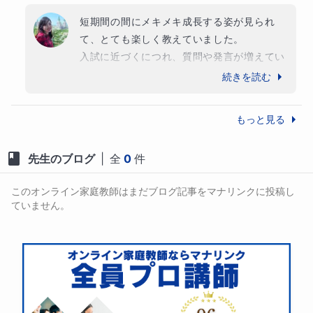
短期間の間にメキメキ成長する姿が見られ
て、とても楽しく教えていました。

入試に近づくにつれ、質問や発言が増えてい
ったので、中学受験をする心構えもとても良
続きを読む
くできていたと思います。

国語は全ての基礎であり、後に他の言語の学
もっと見る
習やいずれ書かなくてはならない論文にも役
に立つはずです。この経験を活かしてたくさ
先生のブログ
|
全
0
件
んの学びに繋げてくださることをお祈りして
おります。

このオンライン家庭教師はまだブログ記事をマナリンクに投稿し
こちらこそ、ありがとうございました☺️✨
ていません。