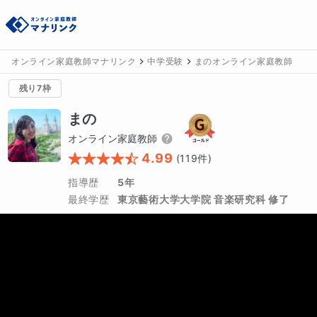
オンライン家庭教師マナリンク
中学受験
まのオンライン家庭教師
残り7枠
まの
オンライン家庭教師
4.99
(
119
件)
指導歴
5年
最終学歴
東京藝術大学大学院 音楽研究科 修了