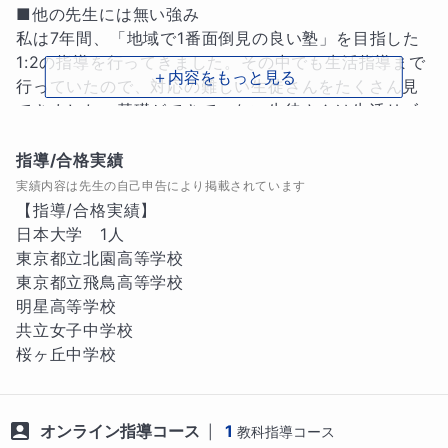
■他の先生には無い強み

私は7年間、「地域で1番面倒見の良い塾」を目指した
1:2の指導を行ってきました。その中でも生活指導まで
＋内容をもっと見る
行っていたので、対応の難しい生徒さんをたくさん見
てきました。基礎ができていない生徒さんは生活リズ
ムが整っていなかったり、上手にけじめがつけられな
かったりするので、毎日どのように過ごせばより勉強
指導/合格実績
に集中できるかを生徒さんと共に考えてきました。

実績内容は先生の自己申告により掲載されています
【指導/合格実績】

■指導方針・指導ポイント

日本大学　1人

　まずは生徒さんが「どこまで理解しているか」とい
東京都立北園高等学校

うことを把握します。そして、理解できていなかった
東京都立飛鳥高等学校

箇所まで戻り、そこから今やるべき単元までをしっか
明星高等学校

りと穴埋めしていきます。

共立女子中学校

　また、一度私が教えたことをもとに自分で内容を理
桜ヶ丘中学校
解し、生徒さん自身が先生になりきって説明をしても
らいます。書くことだけではなく話すことで記憶が定
着しやすくなるためです。

オンライン指導コース
1
|
教科指導コース