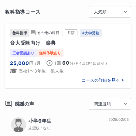
■相性の良いご家庭・生徒様

教科指導コース
人気順
「成績が上がらないものの、どのように接すればしっ
かり勉強してくれるのかわからない」「学校での勉強
に遅れが出てしまっている」「生活リズムが整ってい
｜
その他の科目
月額
教科指導
#
大学受験
ない生徒さんがいる」このようなご家庭と相性が良い
音大受験向け　楽典
かと思います。

三者面談あり
無料体験あり
■生徒様へ

60
25,000
円
/月
1回
分
(
月4回(週1回目安)
)
勉強は何の役に立っているんでしょうか？？答えはあ
高校1〜3年生、浪人生
なたの好きな物の中に隠れていることもあります😊そ
の答えを一緒に探していきましょう！！

コースの詳細を見る
■保護者様へ

勉強はやれば必ずできるようになります。一緒にお子
感謝の声
関連度順
様の未来を考えていきましょう。
2025/02/05
小学6年生
趣味
志望校：
なし
声楽、ピアノ、漫画、アニメ、史跡巡り