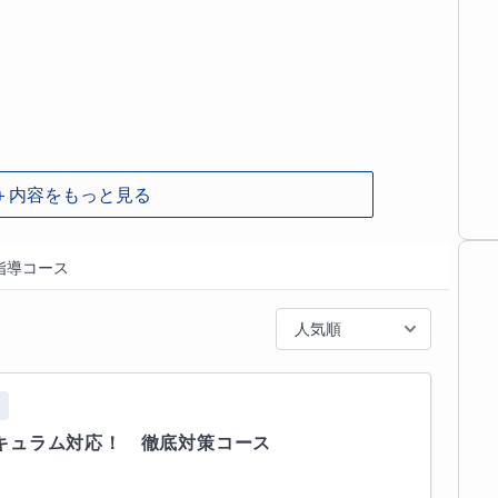
でも迷わず手が動く状態まで持っていくのが私のス
も２周３周と反復するようお伝えいたします。

＋内容をもっと見る
いつかないお子さま。

意欲の高いお子さま。

指導コース
お子さま

いお子さま

人気順
200名以上の生徒を見てきた経験をもとに、集団で
』での指導を心がけております。塾のテスト対策・
験
すので、自分だけの伴走者を意識して指導して参り
キュラム対応！　徹底対策コース