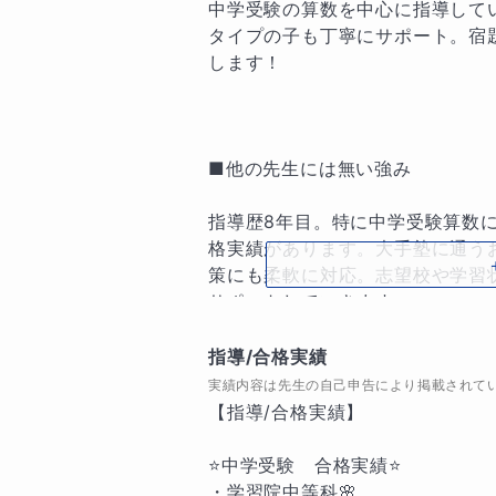
中学受験の算数を中心に指導して
タイプの子も丁寧にサポート。宿
します！

■他の先生には無い強み

指導歴8年目。特に中学受験算数
格実績があります。大手塾に通う
策にも柔軟に対応。志望校や学習
サポートしていきます。

指導/合格実績
実績内容は先生の自己申告により掲載されて
■指導方針・指導ポイント

【指導/合格実績】

① 指導では『なぜそうなるのか
⭐️中学受験　合格実績⭐️

ます。表面的な解き方にとどまら
・学習院中等科🌸
