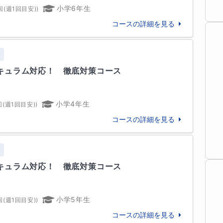
小学6年生
回(週1回目安)
)
コースの詳細を見る
験
ております。個別だからこその親身な対応で、最後
キュラム対応！　徹底対策コース
ただきます！無料体験授業、受け付けております！
小学4年生
回(週1回目安)
)
コースの詳細を見る


験
す！
キュラム対応！　徹底対策コース
小学5年生
回(週1回目安)
)
コースの詳細を見る
専攻　卒業
