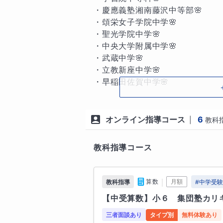
・慶應義塾湘南藤沢中等部🌸

② 徹底的な反復で、テスト本番
・頌栄女子学院中学🌸

タイルです。必要であれば、宿題
・聖光学院中学🌸

・中央大学附属中学🌸

・武蔵中学🌸

・立教新座中学🌸

■相性の良いご家庭・生徒

・早稲田佐賀中学🌸

✅　集団塾の授業が合わず理解が追
✅　もっと難しい問題に挑戦したい
⭐️高校受験　合格実績⭐️

オンライン指導コース
6
|
教科
✅　個別で過去問対策をしてほしい
・慶應義塾湘南藤沢高等部🌸

✅　集団塾だとなかなか質問できな
・国際基督教大学高等学校🌸

教科指導コース
・早稲田本庄高等学校🌸

いずれも対応しています。今まで
・早稲田渋谷シンガポール🌸
はできない『ちょうどいいレベル
｜
算数
月額
教科指導
#
中学受
宿題のサポートも対応しておりま
【中受算数】小６　集団塾カリ
ます。

三者面談あり
タイプ別
無料体験あり