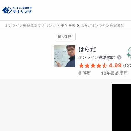
オンライン家庭教師マナリンク
中学受験
はらだオンライン家庭教師
残り3枠
はらだ
オンライン家庭教師
4.99
(
13
指導歴
10年
最終学歴