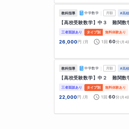
【職歴】

｜
中学数学
月額
教科指導
#
高
・2018年〜2023年　大手学習塾勤
【高校受験数学】中３　難関数
・2023年〜現在　　オンライン
三者面談あり
タイプ別
無料体験あり
60
26,000
円
/月
1回
分
(
月4
｜
中学数学
月額
教科指導
#
高
【高校受験数学】中２　難関数
三者面談あり
タイプ別
無料体験あり
60
22,000
円
/月
1回
分
(
月4