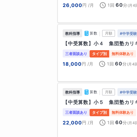
60
26,000
円
/月
1回
分
(
月4
■保護者様へ

｜
算数
月額
教科指導
#
中学受
保護者の方とは密な連絡を心がけ
【中受算数】小４　集団塾カリ
までしっかりとサポートさせてい
三者面談あり
タイプ別
無料体験あり
趣味
60
18,000
円
/月
1回
分
(
月4
・自転車🚲

　先日は伊豆半島を一周しました！
・読書📖

｜
算数
月額
教科指導
#
中学受
　好きな作家さんは三秋縋さんで
【中受算数】小５　集団塾カリ
三者面談あり
タイプ別
無料体験あり
学歴
60
22,000
円
/月
1回
分
(
月4
【学歴】

2018年　静岡大学教育学部　理科