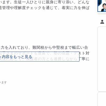
います。生徒一人ひとりに親身に寄り添い、どんな
題管理や理解度チェックを通じて、着実に力を伸ば
に力を入れており、難関校から中堅校まで幅広い合
お子さまのサポートも豊富で、塾の宿題・テスト対
＋内容をもっと見る
状況に応じて、保護者の方とも連携しながら丁寧に
います
？』を繰り返し問い、本質的な理解を大切にしてい
ず、根本から納得することで応用力が育ちます。
