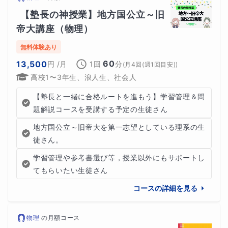
【塾長の神授業】地方国公立～旧
帝大講座（物理）
無料体験あり
60
13,500
円
/月
1回
分
(
月4回(週1回目安)
)
高校1〜3年生、浪人生、社会人
【塾長と一緒に合格ルートを進もう】学習管理＆問
題解説コースを受講する予定の生徒さん
地方国公立～旧帝大を第一志望としている理系の生
徒さん。
学習管理や参考書選び等，授業以外にもサポートし
てもらいたい生徒さん
コースの詳細を見る
物理
の
月額コース