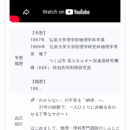
【学歴】

1997年　弘前大学理学部物理学科卒業

1999年　弘前大学大学院理学研究科物理学専
攻　修了

学歴
　　　　 つくば市 高エネルギー加速器研究機
職歴
構（KEK） 特別共同利用研究員

【職歴】

199...
🌈「わからない」の不安を「納得」へ。

　　21年の経験で、一人ひとりに歩幅を合わ
せる丁寧なサポート

自己
紹介
はじめまして。物理・理科専門講師のしんじと