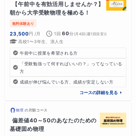
【午前中を有効活用しませんか？】
朝から大学受験物理を極める！
無料体験あり
60
23,500
円
/月
1回
分
(
月4回(週1回目安)
)
高校1〜3年生、浪人生
午前中に授業を希望される方
「受験勉強って何すればいいの？」ってなっている
方
成績が伸び悩んでいる方、成績が安定しない方
コースの詳細を見る
物理
の
月額コース
偏差値40～50のあなたのための
基礎固め物理