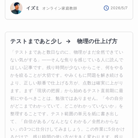
イズミ
2026/5/7
オンライン家庭教師
テストまであと少し  →　物理の仕上げ方
「テストまであと数日なのに、物理がまだ全然できてい
ない気がする」——そんな焦りを感じている人に読んで
ほしい記事です。残り時間が少ないからこそ、何をやる
かを絞ることが大切です。やみくもに問題を解き続ける
より、正しい順番で仕上げる方が、点数は確実に上がり
ます。まず「現状の把握」から始めるテスト直前期に最
初にやるべきことは、勉強ではありません。「今の自分
がどこまでわかっていて、どこがわかっていないか」を
整理することです。テスト範囲の単元を紙に書き出し
て、「自信がある／なんとなくわかる／全然わからな
い」の3つに仕分けしてみましょう。この作業に5分かけ
るだけで、残り時間の使い方が大きく変わります。残り