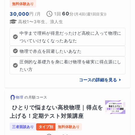
無料体験あり
60
30,000
円
/月
1回
分
(
月4回(週1回目安)
)
高校1〜3年生、浪人生
中学まで理科が得意だったけど高校に入って物理に
ついていけなくなったあなた
物理で赤点を回避したいあなた
圧倒的な基礎力を身に着け物理を確実に得点源にし
たい方
コースの詳細を見る
物理
の
月額コース
ひとりで悩まない高校物理｜得点を
上げる！定期テスト対策講座
三者面談あり
タイプ別
無料体験あり