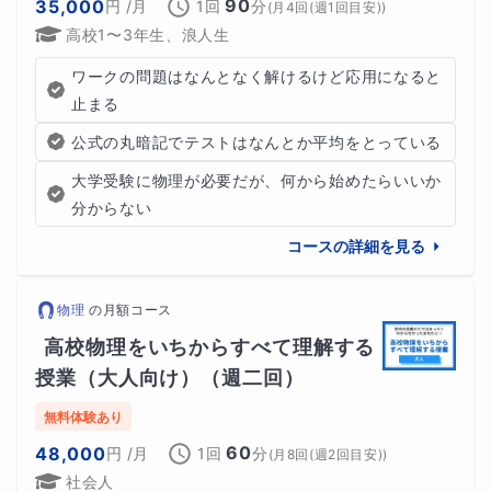
90
35,000
円
/月
1回
分
(
月4回(週1回目安)
)
高校1〜3年生、浪人生
ワークの問題はなんとなく解けるけど応用になると
止まる
公式の丸暗記でテストはなんとか平均をとっている
大学受験に物理が必要だが、何から始めたらいいか
分からない
コースの詳細を見る
物理
の
月額コース
高校物理をいちからすべて理解する
授業（大人向け）（週二回）
無料体験あり
60
48,000
円
/月
1回
分
(
月8回(週2回目安)
)
社会人