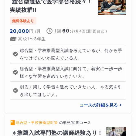
総合型選抜で医学部合格続々！
実績抜群‼️
無料体験あり
60
20,000
円
/月
1回
分
(
月4回(週1回目安)
)
高校1〜3年生
総合型・学校推薦型入試を考えているが、何から手
をつけていいか悩んでいる人。
総合型・学校推薦型入試に向けて、着実に一歩一歩
様々な学習を進めていきたい人。
明るく楽しく学習を進めていきたい人。やる気を引
き出してほしい人。
コースの詳細を見る
総合型・学校推薦型対策
の
単発/短期コース
※推薦入試専門塾の講師経験あり！