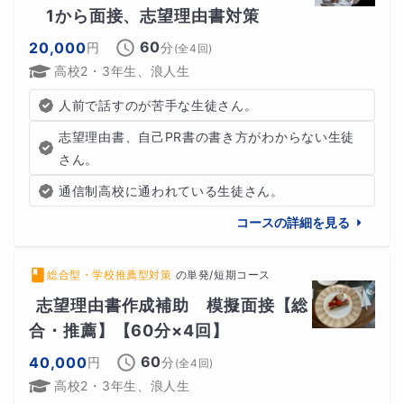
　1から面接、志望理由書対策
60
20,000
円
分
(全
4
回)
高校2・3年生、浪人生
人前で話すのが苦手な生徒さん。
志望理由書、自己PR書の書き方がわからない生徒
さん。
通信制高校に通われている生徒さん。
コースの詳細を見る
総合型・学校推薦型対策
の
単発/短期コース
志望理由書作成補助　模擬面接【総
合・推薦】【60分×4回】
60
40,000
円
分
(全
4
回)
高校2・3年生、浪人生