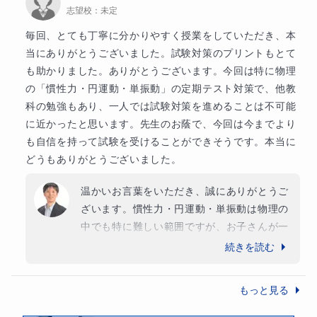
志望校：
未定
毎回、とても丁寧に分かりやすく授業をしていただき、本
当にありがとうございました。試験対策のプリントもとて
も助かりました。ありがとうございます。今回は特に物理
の「慣性力・円運動・単振動」の定期テスト対策で、他教
科の勉強もあり、一人では試験対策を進めることは不可能
に近かったと思います。先生のお蔭で、今回は今までより
も自信を持って試験を受けることができそうです。本当に
どうもありがとうございました。
温かいお言葉をいただき、誠にありがとうご
ざいます。慣性力・円運動・単振動は物理の
中でも特に難しい範囲ですが、お子さんが一
生懸命取り組んでくださったおかげで、しっ
続きを読む
かり理解が深まったと感じています。自信を
持って試験に臨んでいただけるとのこと、私
もっと見る
もとても嬉しいです。良い結果が出ることを
心よりお祈り申し上げます。