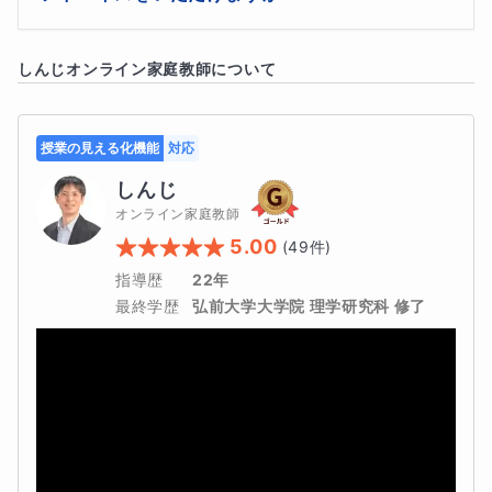
記」ではなく「現象の理解」が問われます。元教員とし
て、面接官が思わず頷くような、本質を突いた答え方が
お子さまの特性や興味を言語化する対話
はい、喜んで承ります。受験期の親子関係はデリケート
できるよう徹底的にトレーニングします。
しんじ
オンライン家庭教師について
です。4児の父としての経験と、数多くの教え子を見て
企業エンジニア経験を活かした、将来のキャリア（就
きた教員としての視点から、家庭での声掛けのコツや、
職）まで見据えた助言
メンタル面の支え方などをお伝えします。保護者面談も
授業の見える化機能
対応
実施しておりますので、何でもご相談ください。
各大学の入試傾向を踏まえた戦略的な校選び
しんじ
オンライン家庭教師
5.00
(
49
件)
これらを通じて、志望校決定というスタート地点から一緒
指導歴
22年
に歩みます。
最終学歴
弘前大学大学院 理学研究科 修了
⭐ 志望理由書から面接・口頭試問まで
将来のやりたいこと、学びたいこと、探究学習の実績など
を志望理由書にどう落とし込むか、面接でどう語るか。教