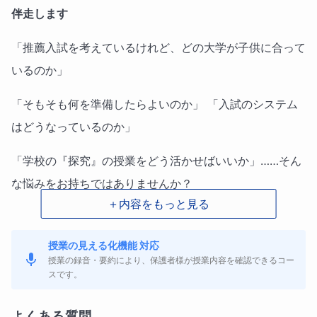
伴走します
「推薦入試を考えているけれど、どの大学が子供に合って
いるのか」
「そもそも何を準備したらよいのか」 「入試のシステム
はどうなっているのか」
「学校の『探究』の授業をどう活かせばいいか」……そん
な悩みをお持ちではありませんか？
＋内容をもっと見る
⭐ 今、高校現場で「探究学習」が重視されています
授業の見える化機能 対応
授業の録音・要約により、保護者様が授業内容を確認できるコー
現在、多くの高校で「探究学習」や「課題研究」が積極的
スです。
に取り入れられています。これは、大学入試が「知識の
よくある質問