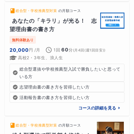
総合型・学校推薦型対策
の
月額コース
あなたの「キラリ」が光る！　志
望理由書の書き方
無料体験あり
60
20,000
円
/月
1回
分
(
月4回(週1回目安)
)
高校2・3年生、浪人生
総合型選抜や学校推薦型入試で勝負したいと思って
いる方
志望理由書の書き方を習得したい方
活動報告書の書き方を習得したい方
コースの詳細を見る
総合型・学校推薦型対策
の
月額コース