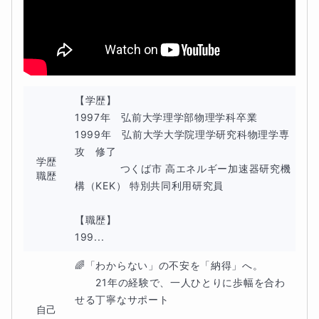
育現場の「評価する側」を熟知しているからこそ、大学の
先生の心に刺さる伝え方を直接指導します。特に理系学部
の口頭試問対策は、物理専門講師としての知見をフルに活
用します。
【学歴】

「何から手をつければいいか分からない」という状態でも
1997年　弘前大学理学部物理学科卒業

構いません。お子さまの良さを最大限に引き出し、納得の
1999年　弘前大学大学院理学研究科物理学専
いく進路を共に目指しましょう。
攻　修了

学歴
　　　　 つくば市 高エネルギー加速器研究機
職歴
構（KEK） 特別共同利用研究員

⭐これまでの総合型選抜・学校推薦型入試合格実績
【職歴】

199...
京都大（医・人間）、東北大（工）、東北大（理）、名古
屋工業大学（工）、新潟大（医・放）
🌈「わからない」の不安を「納得」へ。

　　21年の経験で、一人ひとりに歩幅を合わ
宇都宮大（工）、弘前大（理工）、山形大（医）、明治薬
せる丁寧なサポート

自己