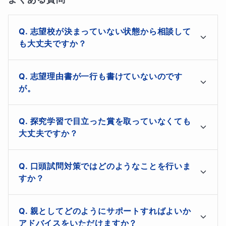
量」だけでなく、「自ら課題を見つけ、解決する力」を評
価する形に変わり始めていることに関係しています。
志望校が決まっていない状態から相談して
私はスーパーサイエンスハイスクール（SSH）での研究指
も大丈夫ですか？
導や、県教育委員会で探究学習の推進を専門としてきまし
もちろんです。むしろ早い段階でのご相談をおすすめし
た。お子様方が取り組んでいる学校での活動を単なる課題
志望理由書が一行も書けていないのです
ます。対話を通じてあなたの興味や適性を引き出し、こ
が。
で終わらせず、合格を勝ち取るための「最強の武器」へと
れまでの活動実績が最も評価される大学や入試方式を一
昇華させます。探究のプロとして、テーマの深掘りから書
緒に探しましょう。教育委員会の知見を活かし、最新の
心配いりません。まずはワーク形式で「自分史」を振り
入試動向を踏まえた戦略を提案します。
探究学習で目立った賞を取っていなくても
類への落とし込みまで徹底的にサポートします。
返るところから始めます。あなたが無意識にやっている
大丈夫ですか？
活動の中に、実は大学が求めている宝物が隠れていま
す。対話を通してそれを見つけ出し、論理的で熱意の伝
賞の有無よりも「何を学び、どう成長したか」というプ
⭐「受験校選び」は合格への最重要ステップ
わる文章に仕上げていくので安心してください。
口頭試問対策ではどのようなことを行いま
ロセスが重要です。科学コンクールの審査員経験を活か
すか？
し、あなたの取り組みのどこに価値があるのかを明確に
「偏差値」だけで選ぶ一般入試とは異なり、推薦入試は
します。平凡に見える研究でも、切り口次第で大学に響
「大学とのマッチング」がすべてです。私は21年間の教
志望学部の傾向に合わせ、基礎概念の理解を問う質疑応
く強力な武器にブラッシュアップ可能です。
親としてどのようにサポートすればよいか
答を繰り返します。特に物理・理科分野では「公式の暗
員生活でのべ3,000人以上の進路に関わってきました。
アドバイスをいただけますか？