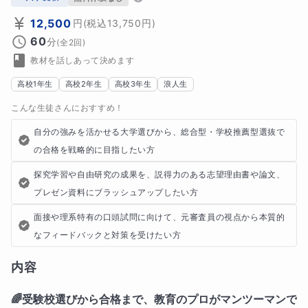
12,500
円
(税込
13,750
円)
60
分
(全
2
回)
教材を話しあって決めます
高校1年生
高校2年生
高校3年生
浪人生
こんな生徒さんにおすすめ！
自分の強みを活かせる大学選びから、総合型・学校推薦型選抜で
の合格を戦略的に目指したい方
探究学習や自由研究の成果を、説得力のある志望理由書や論文、
プレゼン資料にブラッシュアップしたい方
面接や理系特有の口頭試問に向けて、元審査員の視点から本質的
なフィードバックと対策を受けたい方
内容
🌈受験校選びから合格まで、教育のプロがマンツーマンで