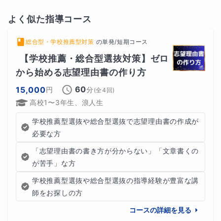
よく似た指導コース
総合型・学校推薦型対策
の
単発/短期コース
【学校推薦・総合型選抜対策】ゼロ
から始める志望理由書の作り方
60
15,000
円
分
(全
4
回)
高校1〜3年生、浪人生
学校推薦型選抜や総合型選抜で志望理由書の作成が
必要な方
「志望理由書の書き方が分からない」「文章書くの
が苦手」な方
学校推薦型選抜や総合型選抜の指導経験が豊富な講
師をお探しの方
コースの詳細を見る