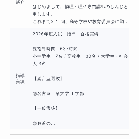
科大学（薬）、国際医療福祉大（薬）
紹介
はじめまして。物理・理科専門講師のしんじと
申します。

獨協医科大（医） 等
これまで21年間、高等学校や教育委員会に勤...
2026年度入試　指導・合格実績

総指導時間　637時間

小中学生　7名 / 高校生　30名 / 大学生・社会
人 3名

指導
【総合型選抜】

実績
㊗️名古屋工業大学 工学部

【一般選抜】　

㊗️お茶の...