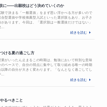
なければ私の受験は成功していなかったと思います。
肢に――出願校はどう決めていくのか
も、面接で自信を持って発言できたのも、すべて先
試験で決まる「一般選抜」をまず思い浮かべる方が多いので
総合型選抜や学校推薦型入試といった選択肢もあり、お子さ
生に対し、大学の授業内容を丁寧に解説。大学物理
値があります。今回は、「選択肢は一般選抜だけではない」
前期合格

..
、主に共テ形式のテストで点数が大幅に上がりまし
続きを読む
て落ち込んでしまっていましたが、、ご指導を受けて
た。私が受けた年の共テ物理は難化してしまいました
た。ご指導を受けたことに大きな意味があったと思
をつける夏の過ごし方


授業がいったん止まるこの時期は、勉強において特別な意味
分のペースで、自分の弱点に集中して取り組める唯一の時期
研究のテーマ選びからまとめ方まで。科学コンクー
秋以降の自分が大きく変わります。「なんとなく過ごしてし
丁寧にわかりやすく教えていただき、学校の進度に
..
子様の「知りたい！」を優しく形にするお手伝いを
。親身に寄り添ってくださり、テストの点数も3倍
続きを読む
ました。私は文系に進みますが今後に生かしたいと
と物理で単位習得

ぐやるべきこと
バイス。一か月でレポートを完成。

げで、無事進級することが出来ました（大学）。高