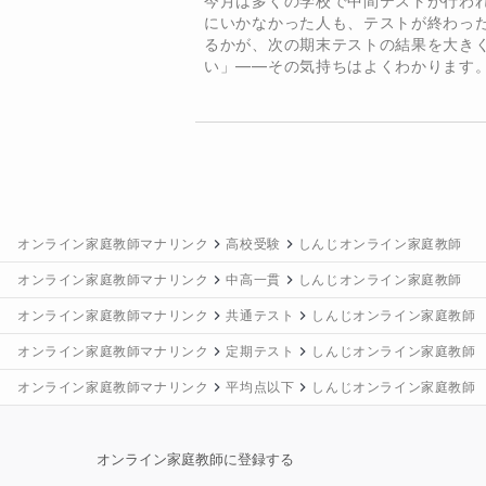
今月は多くの学校で中間テストが行わ
   テーマの例　「リニアモーターカーの研究」「錆の研究」「滑り台で速く滑るため
校生と違い、少しずつ段階を踏ん
にいかなかった人も、テストが終わっ
の研究」　等
絞ってよりそっていただきました
るかが、次の期末テストの結果を大き
い」——その気持ちはよくわかります。.
確実に留年していたと思います。 
ットの家庭教師で先生のような良
保護者様へのメッセージ
お子様のことは、安心してお任せく
大学
難関国公立大学
21年間・3,000人以上の指導
北海道大学
東北大学
東京大学
お子様一人ひとりに寄り添って丁寧
オンライン家庭教師マナリンク
高校受験
しんじオンライン家庭教師
「学校の先生が何を言っているのか
オンライン家庭教師マナリンク
中高一貫
しんじオンライン家庭教師
「何を勉強したらよいか本人も分か
オンライン家庭教師マナリンク
共通テスト
しんじオンライン家庭教師
そんなお悩みを、これまで多くの
オンライン家庭教師マナリンク
定期テスト
しんじオンライン家庭教師
科であるため、一度苦手意識を持
オンライン家庭教師マナリンク
平均点以下
しんじオンライン家庭教師
私は講師として、お子様の点数だ
したいと考えています。毎回の授
オンライン家庭教師に登録する
くお伝えし、安心してお任せいた