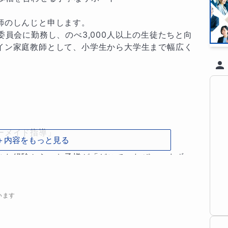
のしんじと申します。

委員会に勤務し、のべ3,000人以上の生徒たちと向
イン家庭教師として、小学生から大学生まで幅広く




メイド指導」

＋内容をもっと見る
きた経験から、お子様が「どこで、なぜ」つまずい
画一的な教え方ではなく、お子様の性格や理解度に
、説明の順序、を柔軟に変えることができるのが私
います