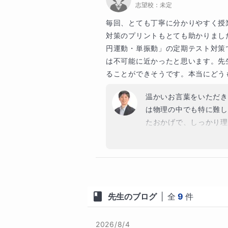
志望校：
未定
宇都宮大学（工）、群馬大学（工
進度の速い一貫校の授業や、つま
毎回、とても丁寧に分かりやすく授
めの「しっかりとした土台」を一緒
対策のプリントもとても助かりまし
私立大

円運動・単振動」の定期テスト対策
【指導事例】

は不可能に近かったと思います。先
・中高一貫校の速い進度に取り残
早稲田大学（理工）、東京理科大
ることができそうです。本当にどう
・中高一貫校生徒向けに大学受験を
青山学院大学（理工）、法政大学（
・中学理科・実験レポート作成指導
温かいお言葉をいただき
は物理の中でも特に難し
​【生徒さんからのメッセージ】

たおかげで、しっかり理
でいただけるとのこと、
◎大学生

⭐Tさん　名古屋工業大学（工）　
祈り申し上げます。
先生は、私にとってまさに「恩師
「物理未履修」のゼロからの学び直
理の本質を深く理解できるように
たため、応用問題が出ると手も足
「物理を習わずに大学に入り、講
先生が本質から丁寧に解説してく
先生のブログ
|
全
9
件
ルの基礎から、大学の講義を理解
問題でも解法が自然と浮かぶよう
す。

卒業後のことまで親身にアドバイ
2026/8/4