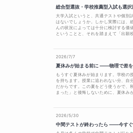
ができました。 正直、先生がい
総合型選抜・学校推薦型入試も選択
【指導事例】

本番の口頭試問で満点を取れたの
大学入試というと、共通テストや個別
生のご指導のおかげです。

はないでしょうか。しかし実際には、
・高校物理未履修（文系）の大学
んの状況によっては十分に検討する価
の単位獲得・進級をサポート。

⭐Kさん　お茶の水女子大学（理） 
ということと、それを踏まえて「出願校.
私は先生に物理を教えていただき
た。模試ではよく40点台を取っ
80点台を取れるようになりまし
2026/7/7
◎小学生

が、目標点をとることができまし
夏休みが始まる前に ——物理で差
っています。

理科の楽しさと自由研究のサポート
もうすぐ夏休みが始まります。学校の
⭐Fさん　学年末テストで成績向上

を持ちます。授業に追われない分、自
日々の学習サポートに加え、自由
だからです。この夏をどう使うかで、
熱力学の現象や公式を一つひとつ
まった」と後悔しないために、夏休みが.
ルの指導や審査経験を活かし、お
合わせて指導してくださいました
します。

に伸び、自信が持てるようになり
思います。

【指導事例】

2026/5/30
⭐Yさんの保護者　大学1年の数学
中間テストが終わったら ——今す
・自由研究をテーマ設定からアド
先生の丁寧で根気強い授業のおか