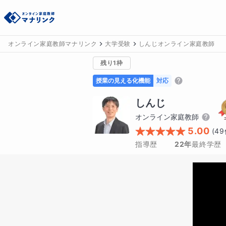
オンライン家庭教師マナリンク
大学受験
しんじオンライン家庭教師
残り1枠
授業の見える化機能
対応
しんじ
オンライン家庭教師
5.00
(
49
指導歴
22年
最終学歴