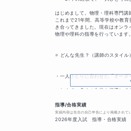
はじめまして。物理・理科専門講師
これまで21年間、高等学校や教育
き合ってきました。現在はオンラ
物理や理科の指導を行っています。
⭐️ どんな先生？（講師のスタイル）
・一人ひとりに合わせた「オーダー
これまで、多くの生徒を指導して
ているのかを瞬時に見抜きます。
合わせて、指導内容、かける言葉
指導/合格実績
の強みです。

実績内容は先生の自己申告により掲載されて
2026年度入試　指導・合格実績
