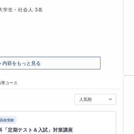
 大学生・社会人 3名

いいのかな？」と迷う必要はありません。常に丁寧
のまま受け止めます。質問しやすい空気作りを何よ
な授業

＋内容をもっと見る
図解、アニメーションを使い、「物理現象のイメー
解しにくい内容も、目に見える形で分かりやすく丁
指導コース
人気順
容と事例）

張りました。おめでとうございます。

高校受験
科「定期テスト＆入試」対策講座