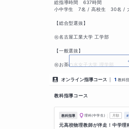
・穏やかに丁寧に指導

総指導時間　637時間

小中学生　7名 / 高校生　30名 /
「こんな初歩的なことを聞いても
に、お子様の「わからない」をそ
【総合型選抜】

り大切にしています。

㊗️名古屋工業大学 工学部

・「イメージ」で解きほぐす視覚的
【一般選抜】　

公式をただ暗記するのではなく、
㊗️お茶の水女子大学 理学部

ジ」を伝えます。言葉だけでは理
㊗️青山学院大学 理工学部

寧に解説します。

㊗️同志社大学 理工学部

オンライン指導コース
1
|
教科
㊗️立命館大学 理工学部

㊗️法政大学 理工学部

教科指導コース
⭐️ 何をしてくれるの？（指導の内
今年の三年生のみなさんもよく頑
｜
理科(中学生)
月額
教科指導
#
◎ 高校生 

元高校物理教師が伴走！中学理