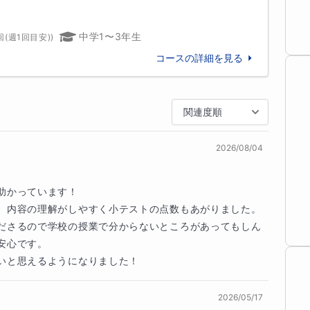
、自力で解ける力を養います

績

中学1〜3年生
回(週1回目安)
)
にくい物理の概念を、身近な例や図解を使って、丁
（旧公募制推薦・旧AO入試）　

の「抜け」を一つずつ埋めることで、問題を見たと
コースの詳細を見る
いう解法の道筋が、お子様自身の力で見えてくるよ
（理・工）、新潟大学（医学放射線）、宇都宮大学
）、明治薬科大学（薬）、国際医療福祉大学（薬）

関連度順
2026/08/04
2点→77点 / 生徒C：35点→80点）

の伴走で共通テスト高得点獲得

かっています！

第一志望の私立大学に合格

、内容の理解がしやすく小テストの点数もあがりました。
ださるので学校の授業で分からないところがあってもしん
（工）、大阪大学（工）、東北大学（理・工・薬）

心です。

学大学、筑波大学（理工・情）、千葉大学（工・
いと思えるようになりました！
学、静岡大学（理）、信州大学（工）、新潟大学
2026/05/17
基礎固め
