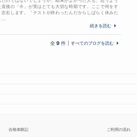
れたのではないでしょうか。結果がよかった人も、思うよう
で勉強する時間がない中、息子に合わせて、要点を
た直後の「今」が実はとても大切な時期です。ここで何をす
。先生の授業がなければ、何も分からないままで、
く左右します。「テストが終わったんだからしばらく休みた
..
ありがとうございます。本当に助かりました。 ネ
続きを読む
い先生に出会えて幸いでした。
ださい。

全
9
件
すべてのブログを読む
経験と、教育委員会での研究・研修経験を持つ講師が、
東京工業大学
東京科学大学
にサポートします。

他
56
校
すべて見る
分からないみたいで・・・」

っていないみたいで・・・」

保護者様から伺ってきました。物理は積み上げの教
つと自力での克服が非常に難しい科目です。

けでなく、学ぶことへの楽しさまで含めてサポート
業報告や面談を通じ、お子様の現在地を分かりやす
合格体験記
ご利用の流れ
だけるよう誠実に努めます。無理に背中を押すので