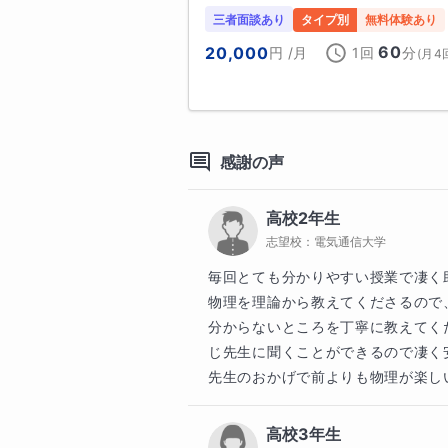
「わからない」の根本原因を解消し
2025年度入試より以前の指導・実
三者面談あり
タイプ別
無料体験あり
60
20,000
円
/月
1回
分
(
月4
教科書の説明だけではイメージし
〇総合選抜型入試、学校推薦型入試
寧にかみ砕いて説明します。基礎
きに「どう考えればいいのか」と
京都大学（医学人間）、東北大学
う伴走します。

（工）

弘前大学（理工）、山形大学（医
感謝の声
【指導事例】

獨協医科大学（医）　等

高校2年生
・定期テスト成績アップ

志望校：
電気通信大学
（生徒A：28点→65点 / 生徒B：4
〇一般選抜

・物理知識ゼロの状態 → 半年間
毎回とても分かりやすい授業で凄く助
・入試2週間前の集中特訓により、
物理を理論から教えてくださるので
国公立大

分からないところを丁寧に教えてく
東京大学（理Ⅰ・理Ⅱ）、京都大学
じ先生に聞くことができるので凄く安
北海道大学（総合理系）、東京科
先生のおかげで前よりも物理が楽し
◎中学生・中高一貫校生

農）

東京都立大学、埼玉大学、金沢大
高校3年生
学校のペースに合わせたフォローや
（理・工）
