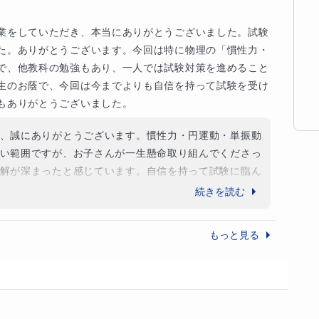
）、茨城大学（理・工）、山形大学（理・工）　等

ずきやすいポイントを整理。高校物理で困らないた
業をしていただき、本当にありがとうございました。試験
に作ります。

た。ありがとうございます。今回は特に物理の「慣性力・
で、他教科の勉強もあり、一人では試験対策を進めること
生のお蔭で、今回は今までよりも自信を持って試験を受け
されていた状態から、平均点以上を維持

学、芝浦工大学（工）、明治大学（理工）

もありがとうございました。
意識した先取り指導

理工）　等

　S評価獲得

、誠にありがとうございます。慣性力・円運動・単振動
い範囲ですが、お子さんが一生懸命取り組んでくださっ
解が深まったと感じています。自信を持って試験に臨ん
私もとても嬉しいです。良い結果が出ることを心よりお
続きを読む
総合型選抜合格

」と呼べる存在です。先生の授業を受けてから、物
もっと見る
し

なりました。 以前はただ闇雲に問題に向き合ってい
も出ず、物理は苦手な教科の一つでした。しかし、
義についていけない」という方へ。中学・高校レベ
ださったおかげで、物理の面白さに気づき、どんな
するために必要な知識まで、最短ルートで導きま
になりました。 また、学習面だけでなく進路や大学
スをいただき、最後まで真剣に受験と向き合うこと