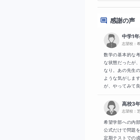
「接続詞」ってい
「時制」の理解が
感謝の声
中学1年
志望校：
そうやって、英文
数学の基本的な
なる手がかりを掴
な状態だったが
ないが故に、英文の構
なり。あの先生
ような気がしま
いち日本語に直さ
が、やってみて
「どこに」「どん
でも理解できるよ
高校3
志望校：
希望学部への内部
特に、大学入試で
公式だけで問題
定期テストでの
で点数を失ってし