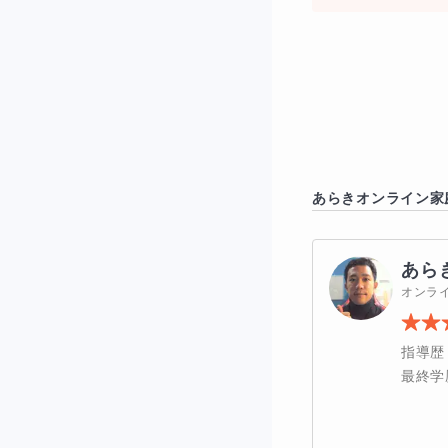
週２回コースは英
あらき
オンライン家
ースは
24時間質
ておりますので、
あら
オンラ
～24時間質問コ
指導歴
最終学