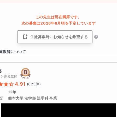
この先生は現在満席です。
次の募集は2026年8月頃を予定しています
生徒募集時にお知らせを希望する
語を基本として国語・数学の2教科を自由に組み込むことがで
庭教師について
問コース
も含まれております。質問に関しては国数英に留まらず
マナリンクチャットを通してたくさん質問をしてください！
き
イン家庭教師
4.91
(
823
件)
ース使用例～
12年
歴
熊本大学 法学部 法学科 卒業