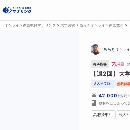
オンライン家庭教師マナリンク
大学受験
あらきオンライン家庭教師
あらき
オンラ
英語
教科指導
【週2回】大
#
大学受験
無料体
42,000
円
/月
教材を話しあって
高校3年生
浪人