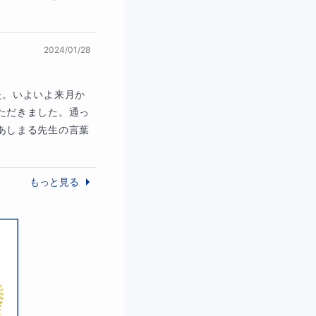
につけていきましょ
2024/01/28
た。いよいよ来月か
ただきました。通っ
あしまる先生の言葉
英文の読解や英文法
ますが、基本的に
もっと見る
礎からしっかりと理
つれて、生徒さんの
す。また、英語に関