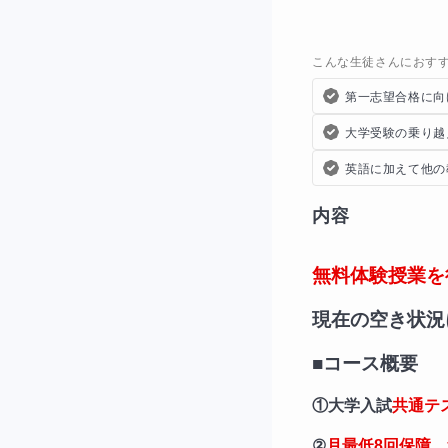
こんな生徒さんにおす
第一志望合格に向
大学受験の乗り越
英語に加えて他の
内容
無料体験授業を
現在の空き状況
■コース概要
①大学入試
共通テ
②
月最低8回保障、