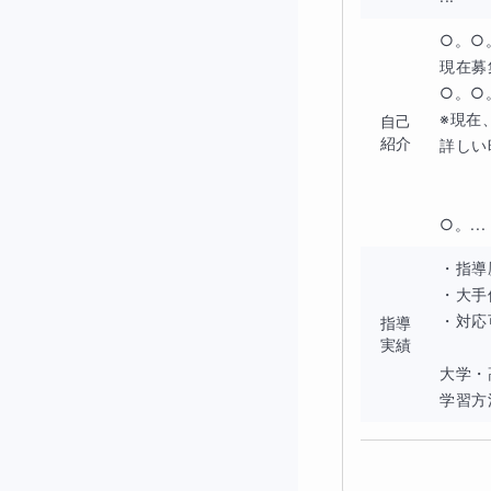
○。○
現在募
○。○
※現在
自己
紹介
詳しい
○。...
答えを丸ごと教え
・指導歴
・大手
も質問できますの
・対応
指導
実績
大学・
学習方法
■この指導コー
このコースではま
方」からスタート