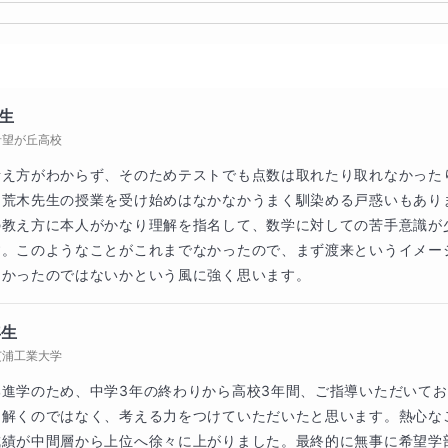
う言葉を聞くと脳内が？でいっぱいになる人も、大抵の場合は
できていません。この辺りの英文法のマスターをまずは目指し
生
希望が丘高校
の構造をきちんと「英文法」からやり直すことで、英文を英文
考え方がわからず、そのためテストでも点数は取れたり取れなかった
んでいきましょう。いちいち日本語に直せないと読めない人は
、荒木先生の授業を受け始めはなかなかうまく馴染める戸惑いもあり
造が見えてないだけなのです。あなたは”I played soccer
の教え方に本人がかなり理解を指名して、数学に対しての苦手意識が
す。このようなことがこれまでなかったので、まず渡来というイメー
ないと読めませんか？そんなことはないはずです。これがその
良かったのではないかという風に強く思います。
な情報が」置かれているのかを理解しているからに他なりませ
うになろう！というのがこのコースの最大のテーマです。
年生
芝浦工業大学
進学のため、中学3年の終わりから高校3年間、ご指導いただいて
は文章を素早く理解する能力が必要とされています。英文の理
を解くのではなく、考える力をつけていただいたと思います。熱心な
成績が中間層から上位へ徐々に上がりました。最終的に無事に希望学
まうのです。速読力を鍛える、というわけではありませんが少