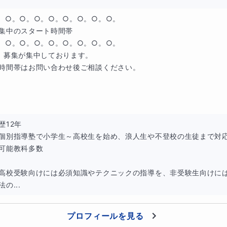
。○。○。○。○。○。○。○。○。

集中のスタート時間帯

。○。○。○。○。○。○。○。○。

、募集が集中しております。

時間帯はお問い合わせ後ご相談ください。

るのではなく、考えるヒントを渡して少しずつ解決していきま
12年

個別指導塾で小学生～高校生を始め、浪人生や不登校の生徒まで対応
で、迷ったらまずは聞いてみましょう！
可能教科多数

高校受験向けには必須知識やテクニックの指導を、非受験生向けに
の...
スの特徴
ず
「英文の構造把握」
を目標として授業を進行していきます。
プロフィールを見る
して英文のルールのマスターを目指し、時制に入っていきます