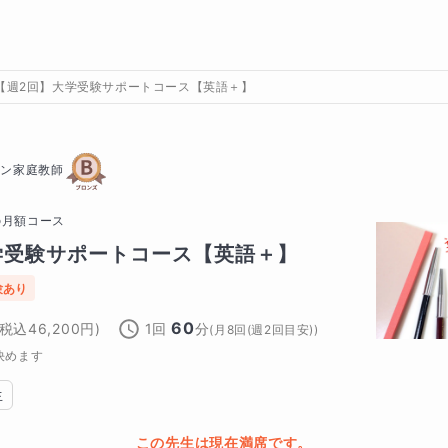
【週2回】大学受験サポートコース【英語＋】
イン家庭教師
の
月額コース
学受験サポートコース【英語＋】
験あり
60
(税込
46,200
円)
1回
分
(
月8回(週2回目安)
)
決めます
生
この先生は現在満席です。