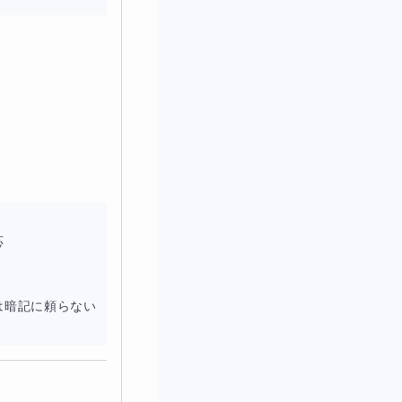
す。数学以外の教科


は暗記に頼らない
5文型の「理解の仕
。「関係詞」とか