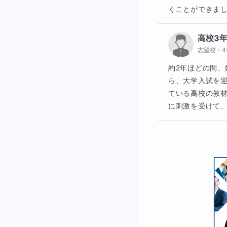
くことができま
読んでいる場合で
う！
高校3
志望校：
約2年ほどの間
■指導方針・使
ら、大学入試を
ている高校の教
このコースでは理
に刺激を受けて
の理解はもっとず
「英文法の量的な
解していきましょ
また、決して受け
ほうから学習する