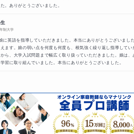
した。ありがとうございました。
はありません。英文を読むときに迷わずに読むだけの力を一緒
年生
4年制大学
、娘に英語を指導していただきました。本当にありがとうございまし
用教材
迎えます。娘の弱い点を何度も何度も、根気強く繰り返し指導してい
材から、大学入試問題まで幅広く取り扱っていただきました。娘は、
解度に関わらず、
「5文型」
からやり直していきます。難しい
、学習に取り組んでいました。本当にありがとうございました。
っと後にやるべきことです。また、教材は相談して決めていき
問題演習」を目的とした参考書は使用致しません。とにかく基
う。
身にならない双方向の授業を目指しております。授業が進むに
内容を決めていけるように授業の内外でフォローをしていきま