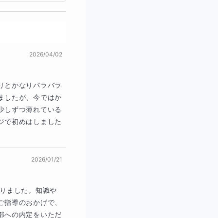
この「5文型」と
ましょう。
2026/04/02
のまま読めるように
りとかなりバラバラ
、英文法に慣れてい
ましたが、今ではか
.”という英文をいち
少しずつ薄れている
ジで初めはしました
まま読めるのは、
ん。これを長い英文
2026/01/21
おりました。知識や
解が遅いとそれだけ
ご指導のおかげで、
部への内定をいただ
なくとも迷いながら