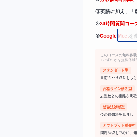
③英語に加え、「
④
24時間質問コー
⑤
Google Meet
を
⑥週ごとの回数や
このコースの無料体験
※いずれかを無料体験
スタンダード型
事前のやり取りをもと
合格ライン診断型
志望校との距離を明確
勉強法診断型
今の勉強法を見直し、
アウトプット重視型
問題演習を中心に、知