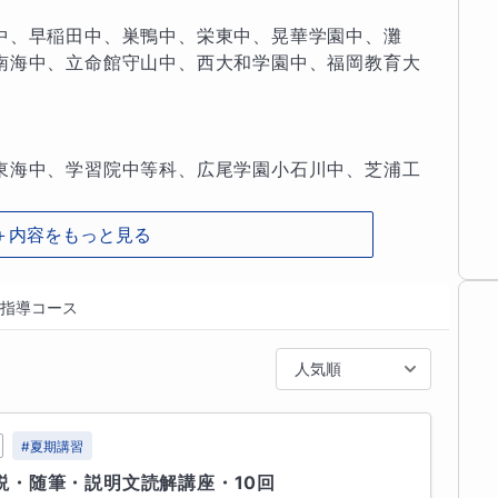
量が必要です。それを担保するために宿題を出し、
についてはそれぞれの生徒さんのそのときの状況に
中、早稲田中、巣鴨中、栄東中、晃華学園中、灘
ださい。

南海中、立命館守山中、西大和学園中、福岡教育大
き切る

っかり自分で解く力をつけるため、解答なしで解き
お、テキストの解答を保護者の方に預かっていただ
東海中、学習院中等科、広尾学園小石川中、芝浦工


＋内容をもっと見る
する

習は全て入試本番に向けての練習です。スポーツで
高、西大和学園高、慶応義塾高、東京学芸大学附属
できるようにはなりません。解答用紙に空欄を作る
高、筑波大学附属坂戸高、西南学院高、国際基督教
指導コース
す。苦しくてもなるべく何か書くように努力してく
人気順
をするよう常に意識する

谷シンガポール校、関西学院千里国際高等部、立命
て問題を解くことによって頭の中に解法の回路がで
#
夏期講習
ます。その状態にたどり着くには反復が大事ですの
説・随筆・説明文読解講座・10回
きでも授業中に習ったやり方で解いていただきたい