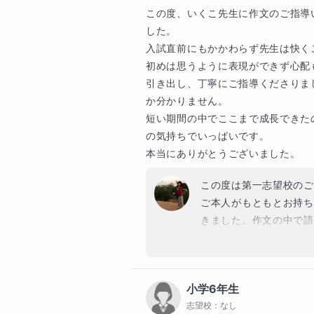
志望校に合格した喜びはさること
この度、いくこ先生に作文のご指導
う喜びは大きく、深いものです。

した。

入試直前にもかかわらず先生は快く
その後、私は塾講師や家庭教師と
初めは思うように表現ができず心配
自分も誰かの成績アップのお手伝
引き出し、丁寧にご指導くださりま
ってほしい、そんな気持ちがずっと
か分かりません。

「努力が報われる」という記憶は
短い期間の中でここまで成長できた
自分を支えてくれるものです。

の気持ちでいっぱいです。

次はあなたの番です！

本当にありがとうございました。
人生を彩る鮮やかな記憶の中にど
この度は第一志望校のご
ご本人がもともとお持ち
保護者様へのメッセージ
きました。作文の中で語
お子さまの国語力は、才能や読書
から考えを深めていらっ
と解き方を身につければ、どのお子
に身につくものではなく
してこられた保護者様の
授業の形はさまざまです。事前に
小学6年生
私はその力を言葉として
ば、その場で一緒に解いたり、解
志望校：
なし
間でしたが、ご一緒でき