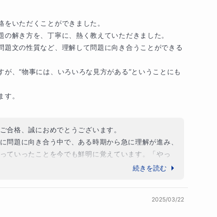
そのときのお子さまの状態に合わせて柔軟に進めて
る力を発揮して、充実した高校生活を送ってください。


うございました。
格をいただくことができました。

でも承ります。月に1回、ご希望の方には30分の保
題の解き方を、丁寧に、熱く教えていただきました。

問題文の性質など、理解して問題に向き合うことができる
すが、“物事には、いろいろな見方がある”ということにも
いいかわからない」と思っていませんか？

す。

あります。読書をたくさんしてきた人だけが得意に
の読み方、答えの見つけ方、記述の組み立て方、こ
ご合格、誠におめでとうございます。

その道筋を知り、繰り返し練習することで、国語は
に問題に向き合う中で、ある時期から急に理解が進み、
っていったことを今でも鮮明に覚えています。「やっ
」と弾んだ声で話してくださる様子に、私自身も嬉しく
続きを読む
解いてきた問題を一緒に見ることもあれば、その場
を確認することもあります。どんな形であっても、
き方にはコツがあること、そして物事にはいろいろな見
料です。できなかったことを恥ずかしいと思う必要
2025/03/22
くださったのは、ご本人が粘り強く取り組んでくださっ
違えたのか」を一緒に考えることが、次の正解につ
り強さは、中学校でも必ず力になります。
