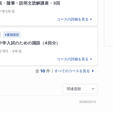
説・随筆・説明文読解講座・3回
-------------------------------------------

早稲田大学
中学3年生
コースの詳細を見る
という職業を選んだのはたったひとりの先生との出
#
夏期講習
他
1
校
すべて見る
歯が立たず、浪人した時の予備校の先生でした。

中学入試のための国語（4回分）
ノートのとり方から単語の覚え方、授業の受け方に
小学5・6年生
ました。

野高等学校
大阪府立北野高等学校
コースの詳細を見る
た私には目から鱗が落ちるようなことばかりでし
猷館高等学校
全
10
件
すべてのコースを見る
んでしたが、夏休み中もひたすら勉強に励みまし
他
13
校
すべて見る
じ始めた夏休み明けのある日、突然結果が現れまし
関連度順
8から75）になったのです。

属駒場中学校
雙葉中学校
麻布中学校
、一度上がった成績は二度と下がることがなく、私
2026/02/13