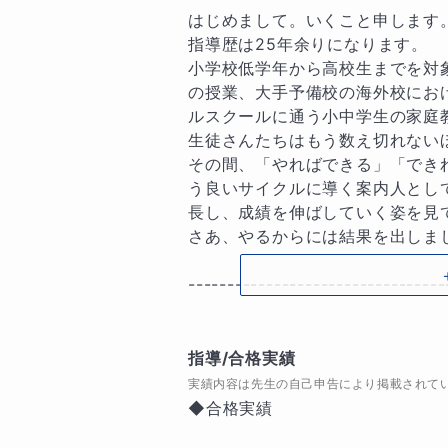
はじめまして。いくこと申します。
指導歴は25年余りになります。

小学校低学年から高校生までを対
の授業、大手予備校の海外校にお
ルスクールに通う小中学生の家庭
生徒さんたちはもう数え切れないほ
その間、「やればできる」「でき
う良いサイクルに導く案内人とし
長し、成績を伸ばしていく姿を見て
さあ、やるからには結果を出しまし
---------------------------------
◆約束事項

指導/合格実績
以下を守っていただき、少しでも
実績内容は先生の自己申告により掲載されて
◆合格実績

1. 宿題は必ずやる
