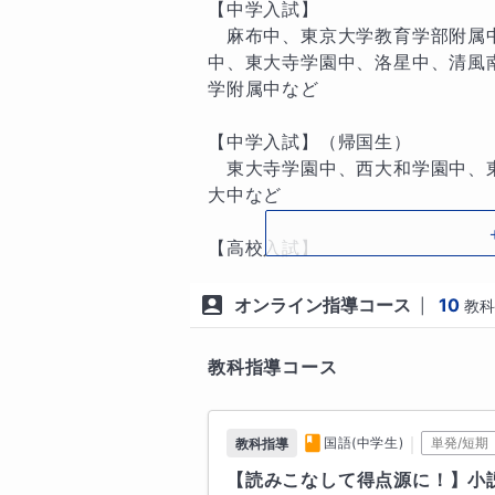
実力をつけるためには一定の演習
【中学入試】

必ずやってもらいます。宿題の量
　麻布中、東京大学教育学部附属
合わせて調整しますので安心してく
中、東大寺学園中、洛星中、清風
学附属中など

2. 解答に頼らず最後まで自分で解
テスト本番の緊張した状態でもし
【中学入試】（帰国生）

きる訓練を積んでもらいます。な
　東大寺学園中、西大和学園中、
くようお願いすることもあります。
大中など

3. 全ての解答欄を埋めるよう努力
【高校入試】

授業中や家庭学習における問題演
　灘高、大手前高（文理）、高津
も音楽でもなんでも、練習せずに
高、早大学院高、早稲田大学本庄
オンライン指導コース
10
|
教科
ことは練習していないのと同じで
大学高など

ださい。

教科指導コース
【高校入試】（帰国生）

4. 自習時でも授業中と同じ解き方
　渋谷教育学園幕張高、早稲田渋
問題演習時、常に同じ道筋を通っ
館宇治高、茗渓学園高など

｜
国語(中学生)
単発/短期
教科指導
き、応用力も自然に身についてき
【読みこなして得点源に！】小
で、たとえひとりで問題を解くと
【大学入試】
