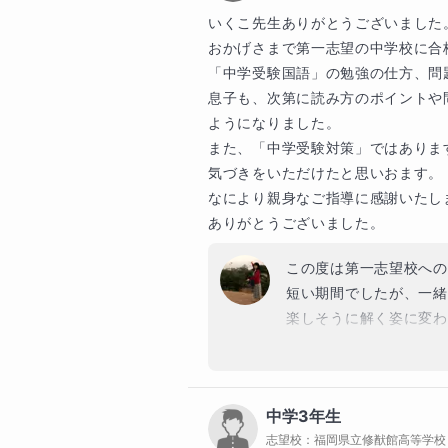
確認したりすることもあります。
これからも持ち前の考え
いくこ先生ありがとうございました。
いきます。

この度は本当におめでと
おかげさまで第一志望の中学校に合
ご不明な点があればご相談はいつ
「中学受験国語」の勉強の仕方、問
護者面談もご用意しています。
息子も、次第に読み方のポイントや
ようになりました。

また、「中学受験対策」ではありま
生徒様へのメッセージ
気づきをいただけたと思いおます。

「国語って、何をどう勉強すれば
なにより親身なご指導に感謝いたしま
ありがとうございました。
大丈夫です。国語には、解き方が
なれる科目ではありません。問題
この度は第一志望校への
れらにはすべて道筋があります。
短い期間でしたが、一緒
必ず変わります。

楽しそうに解く姿に変わ
た！」「覚醒してきた！
授業の形はさまざまです。事前に
なりました。

で解いてもらいながら思考の道筋
文章の読み方や問題の解
間違えた問題こそが一番大事な材
中学3年生
方があることに気づいて
はまったくありません。「なぜ間
志望校：
福岡県立修猷館高等学校
たからこそです。この粘
ながります。
