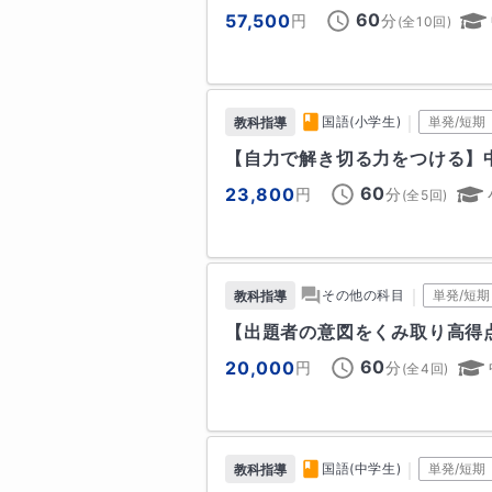
です。

　上智大（文）、西南学院大（文
60
57,500
円
分
(全
10
回)
（心理）、明治大（法）、早稲田大（人
5. 問題が解けなくても落ち込んだ
ント大（University of Toro
できない自分と向き合う作業抜き
of British Columbia）

を嘆くのではなく、「なぜできな
｜
国語(小学生)
単発/短期
教科指導
勢を大切にしてください。「でき
【編入試験】（帰国生）

【自力で解き切る力をつける】
しょう。

　広尾学園中、広尾学園小石川中、
60
23,800
円
分
(全
5
回)
---------------------------------
---------------------------------
◆指導歴

｜
その他の科目
単発/短期
教科指導
◆初回無料体験レッスンについて

【出題者の意図をくみ取り高得
　大手進学塾で小学生・中学生対象
全ての月額コースで初回無料体験
　大手予備校で医学部を目指す現役
60
20,000
円
分
(全
4
回)
無料体験レッスンではまず現状把
　大手予備校の海外校で日本人小学
時間で授業を行います（指導内容
　その他、家庭教師や個別指導塾
※初回無料体験授業は、保護者の
導実績があります。
願いいたします。

｜
国語(中学生)
単発/短期
教科指導
大学