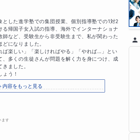


象とした進学塾での集団授業、個別指導塾での1対2
ける帰国子女入試の指導、海外でインターナショナ
教師など、受験生から非受験生まで、私が関わった
どになりました。

れば楽しい」「楽しければやる」「やれば…」とい
て、多くの生徒さんが問題を解く力を身につけ、成
きました。

ょう！

＋内容をもっと見る
-------------------------------------------

早く目標とする状態に到達しましょう。

います