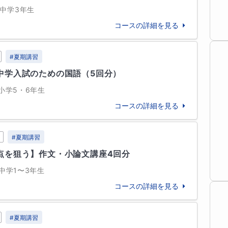
）、慶應義塾大（医）（総合政策）、東京女子大
中学3年生
間）、マギル大（McGill University）、トロ
コースの詳細を見る
り焦ったりしない

nto）、ブリティッシュコロンビア大（The University 
に成績アップは成し遂げられません。できないこと
いのか」「どこが分からないのか」を常に考える姿
#
夏期講習
ない」を「できる」に変えるために一緒に頑張りま
中学入試のための国語（5回分）
立命館宇治中、玉川学園小

小学5・6年生
-------------------------------------------

-------------------------------------------

コースの詳細を見る
#
夏期講習
点を狙う】作文・小論文講座4回分
の集団指導を約25年

レッスンをご受講いただけます。

高校生・浪人生の小論文の添削を約3年

中学1〜3年生
握のために保護者の方も交えてお話を伺い、残りの
生・中学生対象の集団指導を約5年

コースの詳細を見る
や相談内容により、時間配分は様々です）。

での指導経験もあり、合計30年以上、千人以上の指
方と生徒さんが必ず一緒に受講していただくようお
#
夏期講習