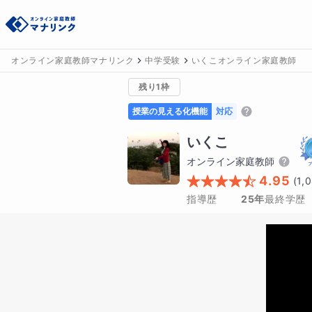
オンライン家庭教師マナリンク
中学受験
いくこオンライン家庭教師
残り1枠
授業の見える化機能
対応
いくこ
オンライン家庭教師
4.95
(
1,
指導歴
25年
最終学歴