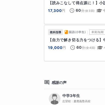
【読みこなして得点源に！】小
難関私立大学
---------------------------------
慶應義塾大学
上智大学
60
明治大学
17,300
円
分
(全
3
回)
◆興味を持ってくださった方々へ

上位/中堅私立大学
東京女子大学
私が「塾講師」「プロ家庭教師」
｜
国語(小学生)
単発/短期
会いがきっかけです。

教科指導
それは、志望していた大学に全く
【自力で解き切る力をつける】
高校
先生は英語が全くできない私に、
60
19,000
円
分
(全
4
回)
難関国公立高校
至るまで根気強く指導してください
京都市立西京高等学校
京都府立嵯峨
それまでろくに勉強してこなかっ
た。

大阪府立天王寺高等学校
福岡県立修
なかなか思うような結果が出ませ
た。

そして、英語の勉強が楽しいと感
中学校
感謝の声
た。

最難関校
英語の偏差値がいきなり倍ほど（3
渋谷教育学園幕張中学校
筑波大学附
最初、まぐれだと思ったのですが
中学3年生
慶應義塾中等部
は無事志望校に合格しました。

志望校：
慶應義塾高校