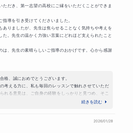
ながら、解けなかった問題が解けるようになるとい
他
86
校
すべて見る
いただき、第一志望の高校にご縁をいただくことができま
ご指導を引き受けてくださいました。

しての人生をずっと歩んできました。

もありましたが、先生は焦らせることなく気持ちや考えを
いがしたい、かつての自分と同じ喜びと驚きを味わ
した。先生の温かく力強い言葉にどれほど支えられたこと
原動力でした。

このように、何十年経っても鮮やかで、いつまでも
のは、先生の素晴らしいご指導のおかげです。心から感謝
うか私も参加させてください。
合格、誠におめでとうございます。

の考える力に、私も毎回のレッスンで触れさせていただ
られる意見は、ご自身の経験をしっかりと見つめ、そこ
量だけで決まるものではありません。正しい読み方
しゃることが伝わるものでした。こうした力は一朝一夕
続きを読む
さまも必ず力がつきます。

、これまでのご本人の過ごし方と、やりたいことを応援
支えがあってこそだと感じています。

解いてきた問題の解説を中心に進めることもあれ
2026/01/28
形にするお手伝いをさせていただいただけです。短い期
いている様子を見せていただきながら思考の道筋を
たことを嬉しく思っております。
