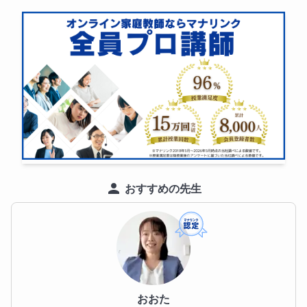
学歴
京都教育大学 教育学部 総合科学課程 日本言語文化専
攻　卒業

大学在学中から家庭教師として中高校生の指導にあた
る。現在は、フリーのコピーライターとして活動する
かたわら、国語のオンライン家庭教師を手掛け、書道
教室を主宰。不定期でライティング講座の講師もして
いる。
おすすめの先生
おおた