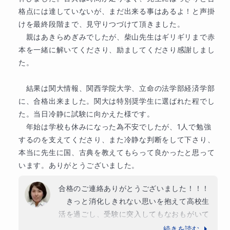
マナリンクのブログで勉強や受験について発信してい
格点には達していないが、まだ出来る事はあるよ！と声掛
ます！

けを最終段階まで、見守りつづけて頂きました。

国語のお役立ち情報をぜひご覧ください。

　親はあきらめぎみでしたが、柴山先生はギリギリまで赤
本を一緒に解いてくださり、励ましてくださり感謝しまし
ライターとしての実績は紙媒体が多いため著作権の関
た。

係で掲載できません。

書いたものを見てみたい方は気軽にお問い合わせくだ
　結果は関大情報、関西学院大学、立命の法学部経済学部
さい。
に、合格出来ました。関大は特別奨学生に選ばれた程でし
た。当日冷静に試験に向かえた様です。

保護者様へのメッセージ
　年始は学校も休みになった為不安でしたが、1人で勉強
現役のコピーライター・ライターとして活動しなが
するのを支えてくださり、また冷静な判断をして下さり、
ら、国語・小論文の講師を務めております柴山です。

本当に先生に国、古典を教えてもらって良かったと思って
います。ありがとうございました。
「国語はセンスだから伸びない」と思われていません
か？

合格のご連絡ありがとうございました！！！
実は、国語こそが全ての科目の土台となる「論理的思
　きっと消化しきれない思いを抱えて高校生
考」の要です。私は約25年のライター人生で1万人以上
活を過ごし、受験に突入してもなおもがいて
へのインタビューを行い、膨大な情報を「読み、まと
おられたと思います。そんな苦しみを私には
続きを読む