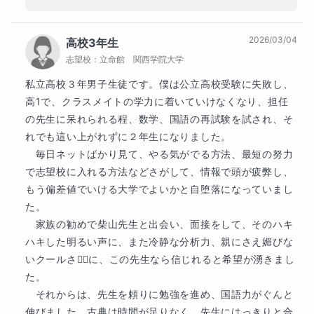
国語で最も多いご要望が読解力の養成です。

希望されていた法学部でのびのび学んでいる
私は「読解力＝要約力」だと考え、要約力を高める授
様子が伺えて、思わず笑顔になりました。し
業を行っています（詳細はぜひ動画をご覧くださ
2026/03/04
高校3年生
かも、授業で伝授したことをフル活用してく
い）。

志望校：
立命館 関西学院大学
れているなんて、最上級の喜びです。法学部
で扱う本は、大学受験時のもとのは比較なら
私立高校３年男子生徒です。僕は公立高校受験に失敗し、
もう一つ、生徒さんと一緒に取り組んでいることが「G
ないくらい難しいのではないでしょうか。で
高1で、クラスメイトの学力に着いていけなくなり、担任
ood＆New」です。

もそれが理解できて、学ぶのが楽しいって言
の先生に呆れられる程、数学、国語の再試験を試され、そ
最近の良かったことや新しい発見をシェアして、相手
えるなんて素敵です。自分が目指していたこ
れでも這い上がれずに２年生になりました。

に拍手を送るという簡単なゲームです。

とを形にしてくれたように感じました。家庭
　毎日ネットばかり見て、やる気がでる方法、最短の努力
家庭教師ならではの双方向のコミュニケーションの中
教師をしていて本当によかったです。生徒さ
で志望校に入れる方法などさがして、情報で頭が疲弊し、
で、思考力やリサーチ力など読解力につながる習慣を
んのおかげで、この仕事の良さに改めて気づ
もう偏差値でいける大学でよいかと自堕落になっていまし
身につけていきます。

けました。それに、久しぶりに「罪と罰」も
た。

読みたくなりました。

　家族の勧めで柴山先生と出会い、面接をして、そのハキ
また、書道教室で幼稚園生から高校生まで教えていま
こちらこそ、たくさんの喜びをもたらしてく
す。

ハキした明るい声に、また冷静な分析力、親にさえ媚びな
れて本当にありがとうございました！
いクールさ🙂‍↕️に、この先生なら信じれると希望が湧きまし
ーーーーーーーーーーーーーーーーーーーー◆◆◆

た。

　それからは、先生を頼りに勉強を進め、国語力がぐんと
現役家庭教師の受験ジャーナリストとして、

伸びました。古典は時間が足りなく、先生にはっきりと合