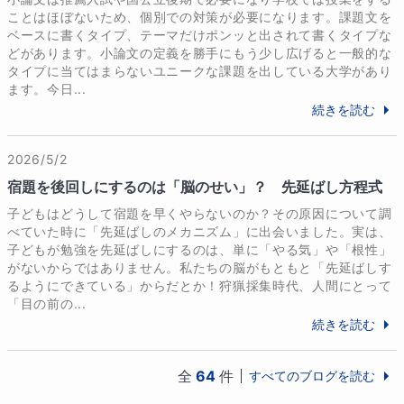
ことはほぼないため、個別での対策が必要になります。課題文を
もちろん、志望校への不安も、まずはあなたの「よき
ベースに書くタイプ、テーマだけポンッと出されて書くタイプな
相談相手」として受け止めます。

どがあります。小論文の定義を勝手にもう少し広げると一般的な
タイプに当てはまらないユニークな課題を出している大学があり
分からないことを「分からない」と言える安心感の中
ます。今日...
で、現代文・古文・小論文の壁を一緒に乗り越えまし
続きを読む
ょう。偏差値を上げるだけでなく、一生役に立つ「伝
える力」を磨き、第一志望合格という最高の目標を、
2026/5/2
共に掴み取りましょう！
宿題を後回しにするのは「脳のせい」？ 先延ばし方程式
子どもはどうして宿題を早くやらないのか？その原因について調
趣味
べていた時に「先延ばしのメカニズム」に出会いました。実は、
書道（5歳の頃から続けています。週末は書道教室も開
子どもが勉強を先延ばしにするのは、単に「やる気」や「根性」
催）

がないからではありません。私たちの脳がもともと「先延ばしす
るようにできている」からだとか！狩猟採集時代、人間にとって
ダンス（大学の部活でモダンダンスとガールズヒップ
「目の前の...
ホップを始めました）

続きを読む
おいしいもの探し（スイーツ、ラーメンが好きで
す！）
全
64
件
すべてのブログを読む