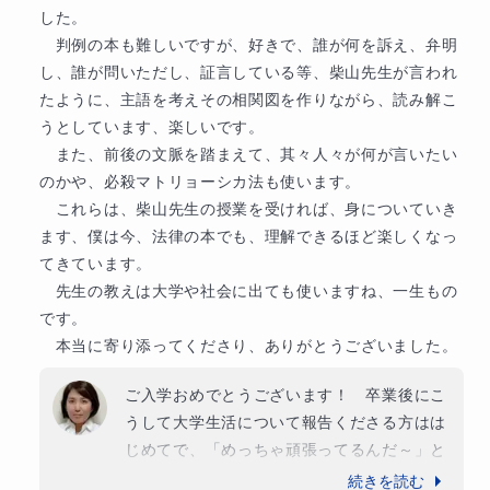
した。

◆指導科目

難関私立高校
　判例の本も難しいですが、好きで、誰が何を訴え、弁明
━━━━━━━━━━━━━━━━━

須磨学園高等学校
し、誰が問いただし、証言している等、柴山先生が言われ
高校生：現代文、古文、漢文、小論文、願書・自己推
たように、主語を考えその相関図を作りながら、読み解こ
上位私立高校
薦書、面接対策

うとしています、楽しいです。

中学生：現代文、古文、漢文、小論文、願書・自己推
八王子学園八王子高等学校
近畿大学附属高等学校
　また、前後の文脈を踏まえて、其々人々が何が言いたい
薦書、面接対策

大阪桐蔭高等学校
のかや、必殺マトリョーシカ法も使います。

　　　　英語・数学（公立高校受験対策）

他
5
校
　これらは、柴山先生の授業を受ければ、身についていき
すべて見る
ます、僕は今、法律の本でも、理解できるほど楽しくなっ
※そのほか文章にまつわる相談に対応できます！

専門学校
　ビブリオバトルのプレゼン原稿の添削実績も

てきています。

その他
　先生の教えは大学や社会に出ても使いますね、一生もの
京都コンピュータ学院京都駅前校
＜専＞京都建築大学校
★★・‥…―━━━―…―━━━―…‥・★★

です。

全年齢：書道、ペン字、美文字指導

　本当に寄り添ってくださり、ありがとうございました。
ご入学おめでとうございます！　卒業後にこ
◆私だけのオリジナルの指導・工夫

うして大学生活について報告くださる方はは
━━━━━━━━━━━━━━━━━

じめてで、「めっちゃ頑張ってるんだ～」と
うれしく思いました！！

続きを読む