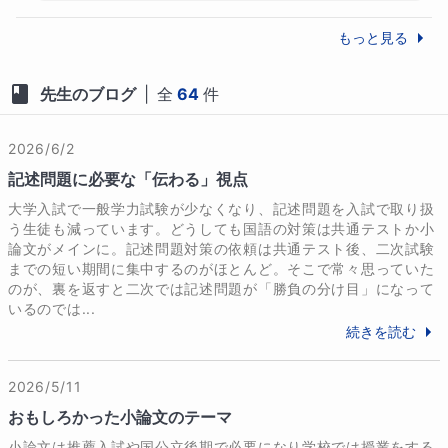
お子さまの国語力、そして「書く力」に不安をお持ち
これからの人生に必ずつながると思います。

もっと見る
でしたら、ぜひ一度ご相談ください。
一緒に努力できたことをうれしく思います
し、ここまで頑張れたのは生徒さん自身の力
先生のブログ
|
全
64
件
です。本当にありがとうございました！

生徒様へのメッセージ
「国語の正解はどうやって導き出すの？」「小論文で
これからの新しい環境でも、自信を持って進
2026/6/2
何を書けばいいか分からない」

んでください。ずっと応援しています。
記述問題に必要な「伝わる」視点
そんな悩みを抱える受験生の皆さん、こんにちは。現
役のコピーライターとして25年以上言葉を扱ってき
大学入試で一般学力試験が少なくなり、記述問題を入試で取り扱
た、国語講師の柴山です。

う生徒も減っています。どうしても国語の対策は共通テストか小
論文がメインに。記述問題対策の依頼は共通テスト後、二次試験
までの短い期間に集中するのがほとんど。そこで常々思っていた
私は、ぐいぐい引っ張る指導ではなく、生徒さん一人
のが、裏を返すと二次では記述問題が「勝負の分け目」になって
ひとりの歩幅に合わせ、自ら考える力を引き出す「伴
いるのでは...
走」を大切にしています。ライターとしての知見に基
続きを読む
づいた「論理的な読解ルール」と「伝わる記述術」を
武器に、感覚に頼らない確かな国語力を伝授します。

2026/5/11
おもしろかった小論文のテーマ
指導では理論を重視しますが、何より大切にしている
のは生徒さんの心に寄り添うことです。勉強の悩みは
小論文は推薦入試や国公立後期で必要になり学校では授業をする