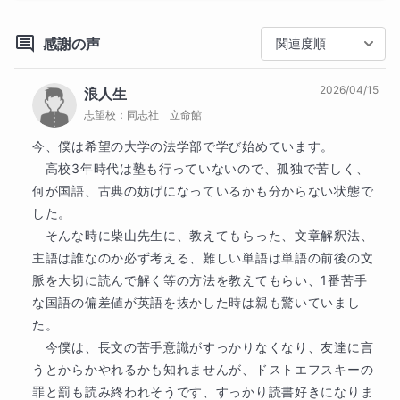
━━━━━━━━━━━━━━━━━

年度合格）

日本女子大学（2022年合格）

感謝の声
関連度順
「憧れの大学に合格したい」

筑波大学（2022年合格）

「偏差値をあと10アップしたい」

京都教育大学教育学部（2021年合格）

2026/04/15
浪人生
「小論文を書けるようになりたい」

京都橘大学書道コース（2021年合格）

志望校：
同志社 立命館
――こんな切実な目標を持って、皆さんは家庭教師を
広島大学教育学部（2019年合格）

探していると思います。

今、僕は希望の大学の法学部で学び始めています。

関西外国語大学外国語学部（2019年合格）
　高校3年時代は塾も行っていないので、孤独で苦しく、
大学
私も「夢や目標を叶えたい生徒さんの助けになれた
何が国語、古典の妨げになっているかも分からない状態で
難関国公立大学
ら」という思いで講師を続けています。

した。

一橋大学
大阪大学
　そんな時に柴山先生に、教えてもらった、文章解釈法、
国語に限らず勉強で大切なのは、“わからない”という
主語は誰なのか必ず考える、難しい単語は単語の前後の文
難関私立大学
ことに正直に向き合うこと。

脈を大切に読んで解く等の方法を教えてもらい、1番苦手
学習院大学
慶應義塾大学
中央大学
それを解決するためにどうしようという考えが芽生え
な国語の偏差値が英語を抜かした時は親も驚いていまし
た時から、学力アップが始まります。

他
27
校
すべて見る
た。

私を信じて付いてきてついてきてもらえたらと思いま
　今僕は、長文の苦手意識がすっかりなくなり、友達に言
高校
す。

うとからかやれるかも知れませんが、ドストエフスキーの
難関国公立高校
罪と罰も読み終われそうです、すっかり読書好きになりま
兵庫県立神戸高等学校