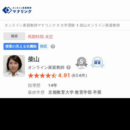
オンライン家庭教師マナリンク
大学受験
柴山オンライン家庭教師
満席
再開時期 未定
授業の見える化機能
対応
柴山
オンライン家庭教師
4.91
(
604
件)
指導歴
14年
最終学歴
京都教育大学 教育学部 卒業