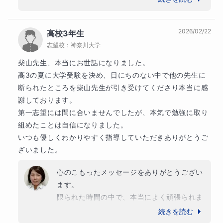
め、伝える」プロとして歩んできました。その経験を
見せない生徒さんでしたが、殻を破りたいよ
活かし、感覚ではない「ルールに基づいた読解法」と
うな強い思いは伝わってきていました。こん
「減点されない記述術」をお子さまに直接伝授いたし
2026/02/22
高校3年生
なに信頼してくれていたとは、本当にうれし
ます。

志望校：
神奈川大学
くて、このメッセージを見て思わず涙しまし
た。

柴山先生、本当にお世話になりました。

指導において私が最も大切にしているのは、お子さま
国語の力が伸びたのは、生徒さんの多大なる
高3の夏に大学受験を決め、日にちのない中で他の先生に
との対話（発問応答）です。

努力とご家族の支えのおかげです。最後まで
断られたところを柴山先生が引き受けてくださり本当に感
一方的な講義ではなく、「なぜそう考えたのか」を問
あきらめずやり切ったことが、試験当日に大
謝しております。

いかけ、自分の言葉で説明できるよう導きます。この
きく影響したと気づかせてくれました。しか
第一志望には間に合いませんでしたが、本気で勉強に取り
「納得感」の積み重ねが、学習への自律心と、合格に
も有名私大の複数合格とは、お見事です！　
組めたことは自信になりました。

不可欠な記述力を育てます。

特別奨学生に選ばれたのも誇らしいです。

いつも優しくわかりやすく指導していただきありがとうご
頂いた言葉は、これからの講師人生の宝にな
ざいました。
また、保護者さまとの連携も重視しております。

ります。いつも思い出して、頑張っていこう
定期的な三者面談や詳細な指導報告を通じ、現在の課
と思います！　本当にありがとうございまし
心のこもったメッセージをありがとうござい
題や志望校への戦略を丁寧にご共有いたします。単な
た！！
ます。

る「教員と生徒」の枠を超え、お子さまの可能性を最
限られた時間の中で、本当によく頑張られま
大化させるパートナーとして、合格まで全力で伴走さ
した。第一志望には届かなかったかもしれま
せていただきます。

続きを読む
せんが、あれだけ本気で努力できたことは、