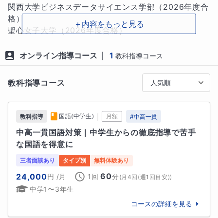
えることをうながします。

関西大学ビジネスデータサイエンス学部（2026年度合
正解を答えられるようになったうえで、「なぜそうな
格）

＋内容をもっと見る
るのか」「何が間違っているのか」を自分の言葉で言
聖心女子大学（2026年度合格）

えるように導きます。

中央大学経済学部（2025年度合格）

こうして【納得できる体験】を積み重ねてもらいま
成城大学社会イノベーション学部（2025年度合格）

オンライン指導コース
1
|
教科指導コース
す。

明治大学法学部（2024年度合格）

学習院大学法学部（2024年度合格）

教科指導コース
人気順
約25年のライター人生でインタビューしてきた人数は1
明治学院大学法学部（2024年度合格）

万人以上になります。

東洋大学法学部（2024年度合格）

「読む・書く・聞く・まとめる・伝える」を通じたコ
専修大学法学部（2024年度合格）

｜
国語(中学生)
月額
教科指導
#
中高一貫
ミュニケーション力や“話させる技術”を生かし、生徒
法政大学法学部（2024年度合格）

中高一貫国語対策｜中学生からの徹底指導で苦手
のやる気や本気、自立心を引き出しています。

法政大学文学部（2024年度推薦合格）

な国語を得意に
大阪大学外国語学部（2023年度合格）

国語は、どの科目にも欠かせない「思考力」を育む教
早稲田大学国際教養学部（2023年度合格）

三者面談あり
タイプ別
無料体験あり
科です。【真の国語力】をつけるために私と一緒に頑
獨協大学（2023年度合格）

60
24,000
円
/月
1回
分
(
月4回(週1回目安)
)
張りましょう！

芝浦工業大学建築学部（2023年度推薦合格）

中学1〜3年生
長野県立大学グローバルマネジメント学部（2023年度
コースの詳細を見る
合格）

◆生徒さんへのメッセージ

八王子学園八王子高校　特選（最上位）クラス（2023