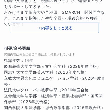
の高い文章術」と「読解の裏ワザ」で、偏差値アップ
をサポートしてきました。

おかげさまで旧帝大や早稲田、GMARCH、関関同立な
ど、これまで指導した生徒全員が“現役合格”を獲得し
ています！

＋内容をもっと見る
◆指導で重視していること

━━━━━━━━━━━━━━━━━

指導/合格実績
実績内容は先生の自己申告により掲載されています
国語の学力を養うには時間がかかると言われますが、
指導年数：14年

コツがあります。

慶應義塾大学文学部人文社会学科（2026年度合格）

私は「夢への最短距離」を走って受験を成功させてほ
同志社大学文学部英米学科（2026年度合格）

しいので、普遍の読解法に独自の工夫を加えて、生徒
立教大学異文化コミュニケーション学部（2026年度合
の“わからない”を解決しています。

格）

法政大学グローバル教養学部（2026年度合格）

1コマの指導で大切にしていることは、「発問応答」―
立命館大学法学部・経済学部・産業社会学部・国際関
―コミュニケーションです。

係学部（2026年度合格）

講義をする一方通行の授業ではなく、生徒の発言や考
関西学院大学法学部・総合政策学部（2026年度合格）
