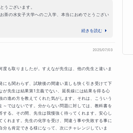
を通して、

とうございます。

人の手助けを

お茶の水女子大学へのご入学、本当におめでとうござい
、決して簡単な道のりではなかったと思います。総合型
続きを読む
ながら、限られた時間の中で苦手な化学に向き合うこと
ずです。それでも、分からないところを一つずつ確認
2025/07/03
り組み続けた姿勢が、今回の結果につながったのだと思


なところを残さないように丁寧に確認しながら、最後ま
何度も取りましたが。すえなが先生は、他の先生と違いま
ました。授業を重ねる中で、少しずつ理解が深まり、自
分が増えていく様子を見て、私自身もとても嬉しく感じ
発にも関わらず、試験後の間違い直しも快く引き受けて下
なが先生は結果第1主義でない、延長線には結果を得る心
私が授業で関われるのは、ほんの数時間です。

強の進め方を教えてくれた気がします。それは、こういう
を迎えられたというご報告をいただき、私も本当に胸が
ん自身の「質が伴った自主学習」が必要です。

よ～ではないです。分からない問題に対しては、教科書を
で努力を積み重ねてきた自分自身を、ぜひ誇りに思って
にこなしていった勉強は、残念ながら身になりませ
答する。その間、先生は我慢強く待ってくれます。安心し
学生活でも、研究活動や学びの中で、きっとたくさんの
てくれます。先生の化学を受け、間違う事や失敗する事に
ると思います。これまで努力してきた経験は、必ず今後
が伸び悩んでいる生徒をこれまで何人も見てきまし
自分も肯定できる様になって、次にチャレンジしていま