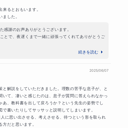
りました。こちらこそ、大切な受験期に関わらせていた
互いに振り返りを行い、目標から逆算したスケジュ
出来るとおもいます。

んでいきましょう。

ございました。大学生活が充実したものになるよう、心
いました。
24時間以内に返信致しますので、気軽にご相談下さ
た感謝のお声ありがとうございます。

ことで、夜遅くまで一緒に頑張ってくれてありがとうご
いませんか？

学部であれば、今後の人生で化学を勉強することは、ほ
続きを読む
、近年共通テストに移行してからというもの、ただ
私の化学の授業の中では、知識・教養を身に付けること
ことが難しくなっています。

にも応用できるような勉強の姿勢」というのを大事にし
す。私の授業では考える力を伸ばしていきます。

2025/06/07
大変だったと思うますが、なんとか答えに辿り着こう
はありません。そのため日々の授業を通して私と
・考えてと一生懸命取り組んでくれていましたね。苦労
「言語化」し、考える力を養っていきましょう。

たとえ間違っていても価値があります。どんどん間違っ
策と解説をしていただきました。理数の苦手な息子が、と
、今後もどんどんチャレンジしてもらいたいと思いま
聞いて、凄いと感じたのは、息子が質問に答えられなかっ
ゃあ、教科書を出して戻ろうか？という先生の姿勢でし
うに応援してますので、また機会がありましたらよろし
図で書いたりしてサッサッと説明してしまいます。

ていない

がとうございました。
本人に思い出させる、考えさせる、待つという形を取られ
指したい

る方だと思います。
