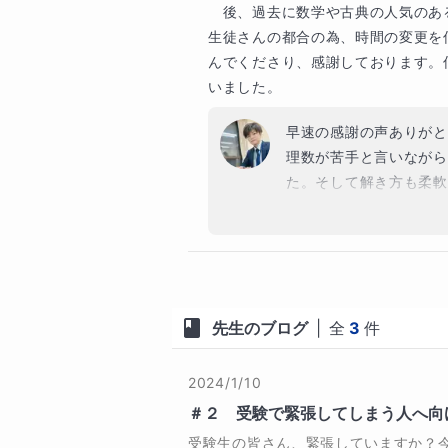
ぶつかっている方は、私と一緒に

　後、過去に数学や古典の人気のあ
乗り越えていきましょう！

生徒さんの都合の為、時間の変更を
んでくださり、感謝しております。
まだまだ伝えきれていないことが
いました。
楽しみにしております。

まずは無料体験授業でお待ちして
早速の感謝の声ありがと
理数が苦手と言いながら
た。そして解き方も柔軟
保護者様へのメッセージ
嬉しいお言葉ばかりで少
プロフィールをご覧いただきありが
る」ということは大切に
単なことですが、先生の
私は現在、中高一貫校で理科を教
何においても大事だと考
スト作成に関わっています。

くれたからこその結果だ
先生のブログ
|
全
3
件
授業時間帯に関しては細
その経験から感じているのは、

でお互いにベストな状態
したら、お待ちしており
2024/1/10
「勉強時間」よりも「勉強のやり方
＃２ 受験で緊張してしまう人へ向
ということです。

受験生の皆さん、緊張していますか？