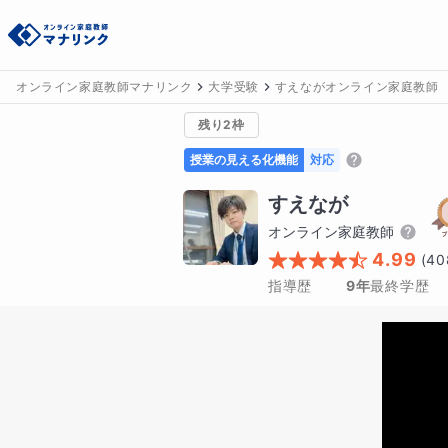
オンライン家庭教師マナリンク
大学受験
すえながオンライン家庭教師
残り2枠
授業の見える化機能
対応
すえなが
オンライン家庭教師
4.99
(
40
指導歴
9年
最終学歴