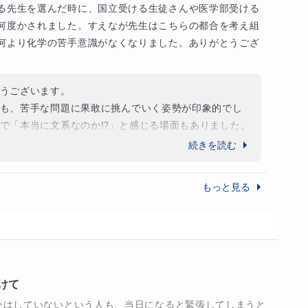
る先生を選んだ時に、国立受ける生徒さんや医学部受ける
何度かされました。すえなが先生はこちらの都合を考え組
何より化学の苦手意識がなくなりました。ありがとうござ
沢山あるので、続きは授業の中でお話できることを

おります。よろしくお願い致します。
うございます。

も、苦手な問題に果敢に挑んでいく姿勢が印象的でし
で「本当に文系なのか⁉」と感じる場面もありました。

し恥ずかしいですが、確かに私は「生徒自身に考えさせ
続きを読む
とうございます。

しています。すべてを教えてしまうのは先生であれば簡
力を借りずとも自分の力で答えに辿り着くという経験は
えている現役の学校教員として、日々授業や定期テ
もっと見る
えています。そして生徒様はそれにきちんと付いてきて
と思います。ありがとうございました。

かく連絡いただきこちらも助かりました。やり取りの中
で進めていけたらと思っています。また機会がございま
ますのでどうぞよろしくお願い致します。
」が成績を大きく左右する

けて
今はしていないという人も、当日になると緊張してしまうと