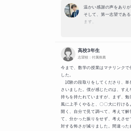
私はマナリンクでのオンライン指導
温かい感謝の声をありが
勉強に対して悩み事・困り事がある
そして、第一志望である
していきたいと思っています。

ます。

ぜひ、私と二人三脚で

現役から浪人まで2年間
目標や夢を掴んでいきましょう。

選抜の研究活動と並行し
は、とても大変だったは
☆指導方針について☆

高校3年生
し、最後まで諦めずに取
志望校：
付属推薦
います。

私が指導の中で大切にすることは、
浪人期の直前期も、不安
今まで、数学の授業はマナリンクで
「①PDCAサイクル管理」

で粘り強く頑張ってくれ
した。

「②言語化」です。

分の言葉で説明できる部
　試験の段取りをしてくださり、単
ていました。

さいました。僕が感じたのは、すえ
①PDCAサイクル管理

・皆さんの長い勉強時間の中で、
持ちを持たれていますが、まず、勉
第一志望の大学の入学式
・目標を達成する為には、みなさ
風に上手くやると、〇〇大に行ける
熱くなりました。ここま
・ただ闇雲に量だけを作業のよう
開く、自分で見て調べて、考えて解
ください。これからの大
ん。

て、分かった振りをせず、考えさせ
新しい出会いや挑戦があ
・勉強時間だけに囚われて、点数
対する怖さが減りました。間違った