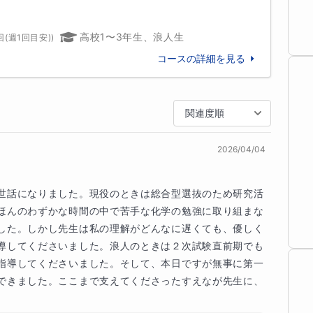
を行って、



高校1〜3年生、浪人生
回(週1回目安)
)
コースの詳細を見る
すが、

チした

関連度順
2026/04/04
は

・

世話になりました。現役のときは総合型選抜のため研究活
形で

ほんのわずかな時間の中で苦手な化学の勉強に取り組まな
。

した。しかし先生は私の理解がどんなに遅くても、優しく
導してくださいました。浪人のときは２次試験直前期でも
指導してくださいました。そして、本日ですが無事に第一
おり、

できました。ここまで支えてくださったすえなが先生に、
いか」
