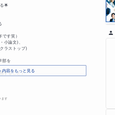


年です笑）

小論文)、

ラストップ)

部を

＋内容をもっと見る
すること』 

 が好きです。

ト作成にも関わる立場

います
知
