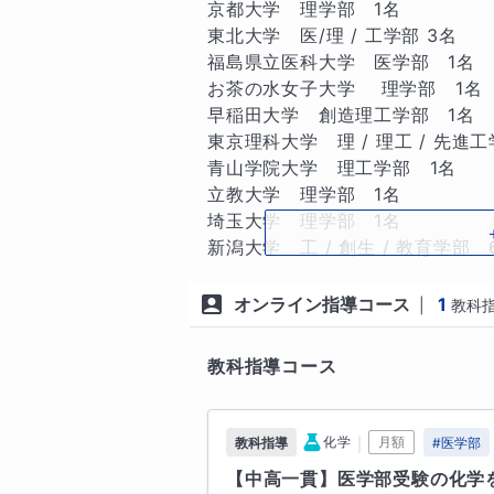
を大切にしています。

京都大学　理学部　1名

東北大学　医/理 / 工学部 3名

日頃から、生徒様くらいの年代の子(
福島県立医科大学　医学部　1名

何年も見ているので、

お茶の水女子大学    理学部   1名

勉強・進路に対する悩み・不安など
早稲田大学　創造理工学部　1名

寄り添って相談に乗ることができま
東京理科大学　理 / 理工 / 先進工学
色々とお話しながら、

青山学院大学　理工学部　1名

夢に向かって一緒に頑張っていきま
立教大学　理学部　1名

埼玉大学　理学部　1名

新潟大学　工 / 創生 / 教育学部　6
☆個別指導のメリット☆

など
オンライン指導コース
1
|
教科
大学
こんな項目に当てはまっていません
難関国公立大学
教科指導コース
①真面目にやっているつもりだけど
東北大学
東京大学
一橋大学
　点数が上がっていかない。

難関私立大学
②勉強が苦手、勉強の仕方が分から
慶應義塾大学
｜
化学
月額
教科指導
#
医学部
③内容につまずいたり休んだりして
【中高一貫】医学部受験の化学
　授業についていけなくなってしま