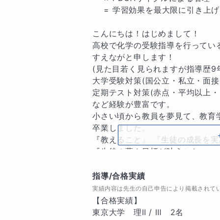
    = 学習効果を最大限に引き上げる🌟

こんにちは！はじめまして！

高校で化学の受験指導を行っている
すえながと申します！

(見た目若く見られますが指導歴9
大学受験対策(国公立・私立・面接・
定期テスト対策(赤点・平均以上・ク
など経験が豊富です。

小さい頃から教員を夢見て、教育学
卒業しました。

『教えること』 『生徒の成長を実感
『生徒の夢や目標が叶うこと』 

『頑張っている人を応援すること』
指導/合格実績
👨‍🏫 現役教師として授業・テス
実績内容は先生の自己申告により掲載されて
📚 中高一貫校の進度・難易度を熟
【合格実績】

📈 勉強方法からサポートする指導

東京大学　理Ⅱ / Ⅲ　2名
