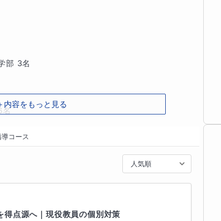
中高生)を

に

す。

部 3名

しょう！！

＋内容をもっと見る
名

指導コース
か？

人気順


京都大学
ない

、

を得点源へ｜現役教員の個別対策
った

他
2
校
すべて見る