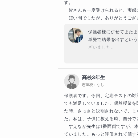
の支えになります。

た。

す。

2年間、本当によく頑張
・そうならないためにも、都度お
　皆さんも一度受けられると、実感
ールを組み立て、確実に一歩一歩進
だき、本当にありがとう
　短い間でしたが、ありがとうござ
・質問対応等のチャットには必ず
から応援しています。
い。

保護者様に併せてまたま
単発で結果を出すという
②言語化

ざいました。

・丸暗記することが勉強だと思って
そうですね、例えば文系
・受験指導をしていて感じますが
ぼ無くなると思います。
の丸暗記では、点数を伸ばしていく
もそうですが、「他科目
・そこで大事なのが「思考力」で
高校3年生
ました。最初はなかなか
・思考力はすぐに身に付くもので
志望校：
なし
と、思い出して・調べて
「対話」しながら自分の理解度を
して導き出した答えは、
保護者です。今回、定期テストの対
た数だけ成長できるので
ても満足していました。偶然授業を
す。

た時、さっさと説明されないで、じ
(１)化学の成績で伸び悩んでいる

希望進路を実現できるよ
た。私は、子供に教える時、自分で
(２)自分に合った勉強法が見つかっ
くお願い致します。あり
　すえなが先生は1番面倒ですが、
(３)化学を得意にして大学合格を目
やる気はあるのにこのような壁に

ていました。もっと評価されて値す