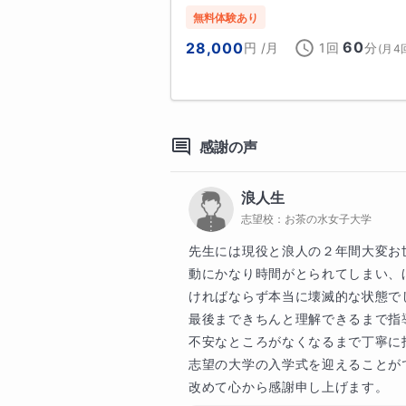
④テスト直前期だけ詰め込み学習
無料体験あり
　そのあと学習習慣が身に付かない
60
28,000
円
/月
1回
分
(
月4
そこには、「集団授業の限界」が

要因の一つとして考えられます。

私も日々学校で集団授業をしていま
クラス全員のレベルやニーズにマッ
感謝の声
授業というのは、

正直難しいと痛感しています。

浪人生
志望校：
お茶の水女子大学
なので私はこれまで、集団での授業
もちろんのこと、プラスで個別指導
先生には現役と浪人の２年間大変お
添削などを行い、一人一人に合った
動にかなり時間がとられてしまい、
幅広い層の生徒を指導してきました
ければならず本当に壊滅的な状態で
最後まできちんと理解できるまで指
そこで私が思ったのは、

不安なところがなくなるまで丁寧に
「全国にも、個別指導を必要として
志望の大学の入学式を迎えることが
勉強で困っている人がいるのではな
改めて心から感謝申し上げます。
ということです。
