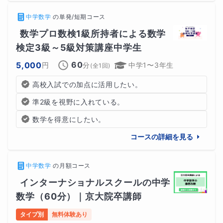
中学数学
の
単発/短期コース
数学プロ数検1級所持者による数学
検定3級～5級対策講座中学生
60
5,000
円
分
中学1〜3年生
(全
1
回)
高校入試での加点に活用したい。
準2級を視野に入れている。
数学を得意にしたい。
コースの詳細を見る
中学数学
の
月額コース
インターナショナルスクールの中学
数学（60分）｜京大院卒講師
タイプ別
無料体験あり