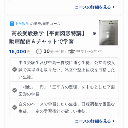
コースの詳細を見る
中学数学
の
単発/短期コース
高校受験数学【平面図形特講】　※
動画配信＆チャットで学習
30
15,000
円
分
中学1〜3年生
(全
1
回)
中３受験生及び中高一貫校に通う生徒。公立高校入
試で高得点を取りたい、私立中堅上位校を目指した
い生徒。
「相似」「円」「三平方の定理」を中心とした平面
図形の学習
自分のペースで学習したい生徒。日程調整が困難な
生徒。一定の学習指針が欲しい生徒。
コースの詳細を見る