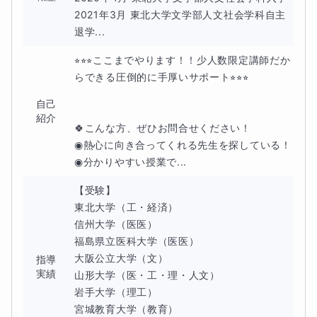
2021年3月 東北大学文学部人文社会学科自主
退学...
⭐︎⭐︎⭐︎ここまでやります！！少人数限定講師だか
らできる圧倒的に手厚いサポート⭐︎⭐︎⭐︎

自己
紹介
🍀こんな方、ぜひお問合せください！

◉熱心に向き合ってくれる先生を探している！

◉分かりやすい授業で...
【受験】

東北大学（工・経済）

信州大学（医医）

福島県立医科大学（医医）

大阪公立大学（文）

指導
実績
山形大学（医・工・理・人文）

岩手大学（理工）

宮城教育大学（教育）
