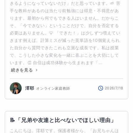
きるようになっていないだけ」だと思っています。🌱 苦
手な教科があるのは当たり前勉強には得意・不得意があ
ります。最初から何でもできる人はいません。だからこ
そ、「今できない」ということだけで、自分を否定する
必要はありません。💡 「できた！」は少しずつ増えてい
きます例えば、計算ミスが減った英単語を10個覚えられ
た自分から質問できたこれも立派な成長です。私は授業
で、こうした小さな変化を一緒に喜ぶことを大切にして
います。👏 自信は成功体験から生まれます「...
続きを見る
澪耶
2026/7/18
オンライン家庭教師
📝「兄弟や友達と比べないでほしい理由」
こんにちは。澪耶です。保護者様から、「お兄ちゃんは