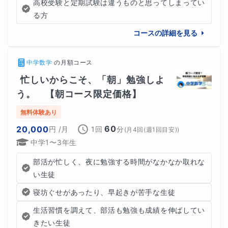
高校受験と定期試験は違うものと思ってしまってい
る方
コースの詳細を見る
中学数学
の
月額コース
忙しいからこそ、「朝」勉強しよ
う。　【朝コース限定価格】
無料体験あり
60
20,000
円
/月
1回
分
(
月4回(週1回目安)
)
中学1〜3年生
部活が忙しく、夜に勉強する時間がなかなか取れな
い生徒
寝坊ぐせがあったり、早起きが苦手な生徒
生活習慣を調えて、部活も勉強も成績を伸ばしてい
きたい生徒