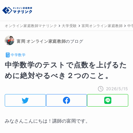
オンライン家庭教師マナリンク
大学受験
富岡オンライン家庭教師
中
富岡
 オンライン家庭教師
のブログ
中学数学
中学数学のテストで点数を上げるた
めに絶対やるべき２つのこと。
2026/5/15
みなさんこんにちは！講師の富岡です。