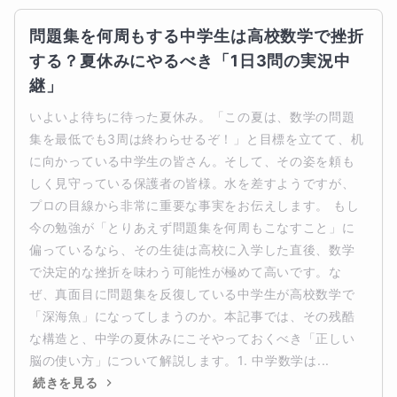
問題集を何周もする中学生は高校数学で挫折
する？夏休みにやるべき「1日3問の実況中
継」
いよいよ待ちに待った夏休み。「この夏は、数学の問題
集を最低でも3周は終わらせるぞ！」と目標を立てて、机
に向かっている中学生の皆さん。そして、その姿を頼も
しく見守っている保護者の皆様。水を差すようですが、
プロの目線から非常に重要な事実をお伝えします。 もし
今の勉強が「とりあえず問題集を何周もこなすこと」に
偏っているなら、その生徒は高校に入学した直後、数学
で決定的な挫折を味わう可能性が極めて高いです。な
ぜ、真面目に問題集を反復している中学生が高校数学で
「深海魚」になってしまうのか。本記事では、その残酷
な構造と、中学の夏休みにこそやっておくべき「正しい
脳の使い方」について解説します。1. 中学数学は...
続きを見る