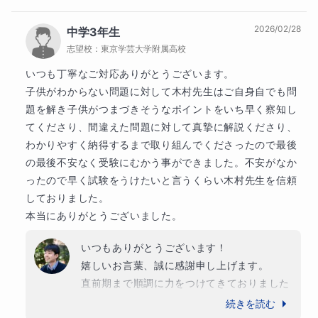
2023年　東京大学学際情報学府卒業

ていた姿は大変素晴らしかったと思います。

2026/02/28
中学3年生
限られた時間の中で焦りや不安もあったかと
【免許・資格】

志望校：
東京学芸大学附属高校
思いますが、私のご指導に対し、毎回本当に
高等学校教諭一種免許状(数学)、数学検定1級、統計検
真剣に取り組んでくださいました。

いつも丁寧なご対応ありがとうございます。

定準1級
子供がわからない問題に対して木村先生はご自身自でも問
ご希望された結果に届かなかったことについ
題を解き子供がつまづきそうなポイントをいち早く察知し
て、「家庭の責任」「実力不足」とご自身た
てくださり、間違えた問題に対して真摯に解説くださり、
ちを責められていらっしゃいますが、どうか
わかりやすく納得するまで取り組んでくださったので最後
ご自身を責めないでください。極度の緊張や
の最後不安なく受験にむかう事ができました。不安がなか
プレッシャーの中で本番の席に座り、最後ま
ったので早く試験をうけたいと言うくらい木村先生を信頼
で戦い抜いたご経験は、間違いなく娘様の今
しておりました。

後の人生において大きな糧になると確信して
本当にありがとうございました。
おります。

いつもありがとうございます！

また、不測の事態に備えた併願校のお声掛け
嬉しいお言葉、誠に感謝申し上げます。

についても、そのように温かく受け取ってい
直前期まで順調に力をつけてきておりました
ただけて大変救われる思いです。

ので、私も全く心配しておりませんでした。

続きを読む