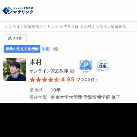
オンライン家庭教師マナリンク
中学受験
木村オンライン家庭教師
残り3枠
授業の見える化機能
対応
木村
オンライン家庭教師
4.95
(
2,303
件)
指導歴
10年
最終学歴
東京大学大学院 学際情報学府 修了