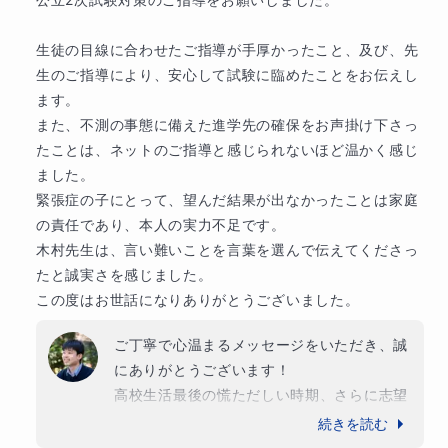
慶應義塾中等部
早稲田中学校
・バイオリン、ピアノ

お言葉は、指導にあたる者としてこれ以上な
両方とも6歳から継続してきました。大学ではオーケス
いほどの喜びです。入試直前の3ヶ月間で大
難関校
生徒の目線に合わせたご指導が手厚かったこと、及び、先
トラに所属しておりました。

きく学力を伸ばすことができたのは、息子様
巣鴨中学校
早稲田大学高等学院中学部
慶應義塾普通部
生のご指導により、安心して試験に臨めたことをお伝えし
学生の頃は、勉強の合間に休憩として弾いておりまし
が毎回の授業に真剣に取り組み、お伝えした
ます。

た。楽器に触れることで、心身ともにリラックスでき
他
7
校
すべて見る
ことを素直に吸収して、ご自身でコツコツと
また、不測の事態に備えた進学先の確保をお声掛け下さっ
るため、今でも続けています。

努力を積み重ねたからこそ達成できたもので
たことは、ネットのご指導と感じられないほど温かく感じ
・読書

す。本当によく頑張りましたね。

ました。

毎日一冊は必ず本を読むようにしています。

緊張症の子にとって、望んだ結果が出なかったことは家庭
・散歩

秋の時点からの大きな壁を乗り越えて掴み取
の責任であり、本人の実力不足です。

散歩は休日に行うようにしています。散歩をすると、
ったこの成功体験は、これから始まる大学生
木村先生は、言い難いことを言葉を選んで伝えてくださっ
外の空気や自然にも触れることができ、とても有意義
活、そしてその先の人生においても、必ず息
たと誠実さを感じました。

です。
子様を支える大きな自信になるはずです。

この度はお世話になりありがとうございました。
学歴
春からの新しい環境でのさらなるご活躍を、
ご丁寧で心温まるメッセージをいただき、誠
【学歴】

心より応援しております。

にありがとうございます！

2013年　私立成城中学卒業

本当にありがとうございました！
高校生活最後の慌ただしい時期、さらに志望
2016年　私立成城高校卒業

校変更に伴うご負担も大きい中で、最後まで
続きを読む
2021年　早稲田大学先進理工学部応用物理学科卒業

決して逃げずに課題や苦手科目に向き合われ