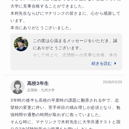
完全個別設計の学習戦略 —— 弱点・志望校・性格まで
専修大松戸中🌸

大学に見事合格することができました。

加味して“勝てる計画”を設計

木村先生ならびにマナリンクの皆さまに、心から感謝して
✅ こんな方に最適な指導です

上記以外にも多くの生徒が偏差値を大幅に向上させ、
います。

・「どこから崩れたのか分からない」状態で困ってい
志望校への合格を果たしています！
本当にありがとうございました。
る方

大学
・応用問題になると歯が立たない、でも基礎はできて
この度は心温まるメッセージをいただき、誠
難関国公立大学
いるつもりの方

にありがとうございます。

・基礎から受験レベルまで、本気で成績を伸ばしたい
東京大学
東京工業大学
名古屋大学
京都大学
そして何より、志望校への見事な合格、本当
方

大阪大学
におめでとうございます！私も自分のことの
続きを読む
・一人で勉強していても不安や焦りが消えない方

ように嬉しく、胸がいっぱいです。

他
11
校
すべて見る
数学が苦手でも、理解の根っこから整えていけば、必
2026/03/25
高校
高校3年生
高校3年生の秋という、受験に対する焦りや
ず“できる”に変わります。【基礎力強化メソッド】
志望校：
九州大学
難関国公立高校
プレッシャーが最も大きくなる時期からのス
は、そのための最短ルートです。あなたの“わからな
タートでしたが、最後まで決して諦めずに数
東京学芸大学附属高等学校
東京都立戸山高等学校
3年時の後半も高校の卒業時の課題に翻弄される中で、志
い”を“わかる”に、“わかる”を“使える”に変えるお手伝
学と向き合った結果が見事に実を結びました
東京都立八王子東高等学校
東京都立立川高等学校
望校の変更に伴い、苦手科目の積み増しが必須となり、勉
いを、ぜひ私にさせてください。
ね。

強時間や通塾の時間が取れずに焦っていました。

中学校
そんな時に、マナリンクで木村先生に大学共通テストと国
最難関校
趣味
「数学が楽しくなり、自信がついた」という
公立2次試験対策のご指導をお願いしました。
