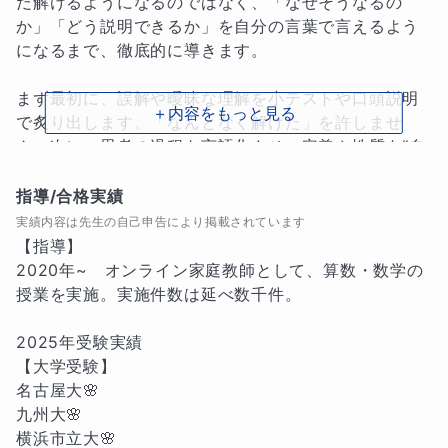
だ解けるようになるのではなく、「なぜそうなるの
か」「どう説明できるか」を自分の言葉で言えるよう
になるまで、徹底的に導きます。

まず最初に、誤解や曖昧な理解を小テストや口頭説明
＋内容をもっと見る
で炙り出します。「なんとなく解けた」を許しませ
ん。次に、思考の過程を言語化させ、定義や性質を“自
分の言葉”で語れるようにします。その過程で、論理の
ズレや思考の抜けが明確になります。

指導/合格実績
実績内容は先生の自己申告により掲載されています
さらに、間違えた問題はそのまま放置せず、「なぜ間
【指導】

違えたか」「どう直すか」を一緒に分析し、生徒自身
2020年~　オンライン家庭教師として、算数・数学の
に再び説明してもらうことで深く定着させます。この
授業を実施。実施件数は延べ数千件。

サイクルを通じて、基礎の理解は“見せかけの知識”で
はなく、“応用可能な武器”へと変わります。

2025年受験実績

【大学受験】

また、演習では一見シンプルながら奥深い基礎問題を
名古屋大🌸

厳選。単に公式を使わせるのではなく、「この場面で
九州大🌸

はなぜこの考え方が有効か」「図や言葉でどう整理で
横浜市立大🌸
