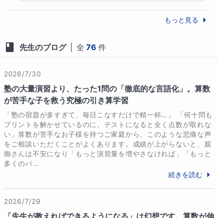
今は高校に向けて、早速熱心に先取りを頑張
この度は、私を信頼して娘様のご指導をお任
っておられ、とても素晴らしいと思っており
もっと見る
せいただき、本当にありがとうございまし
ます。

た。娘様が春からの新しい環境で、大きく羽
目標は、高1までに数学2Bを終わらせ、スム
先生のブログ
|
全
76
件
ばたかれることを心より応援しております。
ーズに数3Cに入れるように私も尽力してま
いりますね。

引き続きよろしくお願いいたします！
2026/7/30
塾の大量演習より、たった1問の「徹底的な言語化」。算数
が苦手な子を救う究極の引き算学習
「塾の宿題が多すぎて、毎日こなすだけで精一杯…」 「何十問も
プリントを解かせているのに、テストになると全く点数が取れな
い」算数が苦手なお子様を持つご家庭から、このような悲痛な声
をご相談いただくことがよくあります。成績が上がらないと、親
御さんは不安になり「もっと演習量を増やさなければ」「もっと
多くのパ...
続きを読む
2026/7/29
「先生が教えればできるようになる」は幻想です。算数が伸