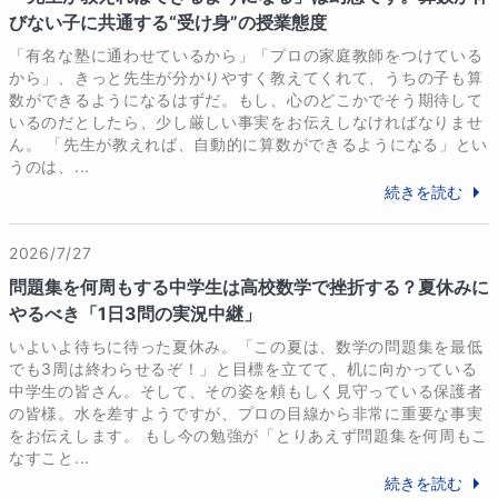
びない子に共通する“受け身”の授業態度
「有名な塾に通わせているから」「プロの家庭教師をつけている
から」、きっと先生が分かりやすく教えてくれて、うちの子も算
数ができるようになるはずだ。もし、心のどこかでそう期待して
いるのだとしたら、少し厳しい事実をお伝えしなければなりませ
ん。 「先生が教えれば、自動的に算数ができるようになる」とい
うのは、...
続きを読む
2026/7/27
問題集を何周もする中学生は高校数学で挫折する？夏休みに
やるべき「1日3問の実況中継」
いよいよ待ちに待った夏休み。「この夏は、数学の問題集を最低
でも3周は終わらせるぞ！」と目標を立てて、机に向かっている
中学生の皆さん。そして、その姿を頼もしく見守っている保護者
の皆様。水を差すようですが、プロの目線から非常に重要な事実
をお伝えします。 もし今の勉強が「とりあえず問題集を何周もこ
なすこと...
続きを読む