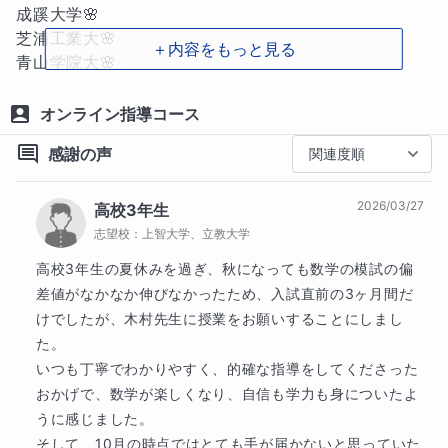
きるか」と問いかけ、思考の筋力を鍛えていきます。

成蹊大学🌸

芝浦工業大🌸

＋内容をもっと見る
そして最後に、定期的な振り返りで「自分が今週でき
青山学院大🌸

るようになったこと」を言語化させ、自信と達成感を
中央大🌸

積み上げていきます。この一貫した流れにより、計算
武蔵野大🌸

オンライン指導コース
力だけでなく、読解力・論理力・説明力までもが養わ
日本女子大🌸

れ、入試の記述式問題にも対応できる真の基礎力が身
感謝の声
関連度順
西南学院大🌸

につきます。

【高校受験】

2026/03/27
高校3年生
✅ 他の講師とは一線を画す5つの強み

公立高校🌸

志望校：
上智大学、立教大学
高校3年生の夏休みを過ぎ、秋になっても数学の模試の偏
「基礎を深掘る」思考訓練 —— 基礎を“簡単なこと”で
【中学受験】

差値がなかなか伸びなかったため、入試直前の3ヶ月間だ
終わらせず、応用に直結する本質理解へ

早稲田佐賀中🌸

けでしたが、木村先生に授業をお願いすることにしまし
言語化を軸にした対話型授業 —— 生徒自身の言葉で説
明大中野中🌸

た。

明できるまで、丁寧に寄り添います

青山学院中🌸

質を厳選した演習 —— 解きっぱなしを排除し、「なぜ
いつも丁寧でわかりやすく、的確な指導をしてくださった
法政第二中🌸

その解法か？」まで掘り下げる

おかげで、数学が楽しくなり、自信も学力も身についたよ
成城中🌸

24時間365日の質問対応 —— わからないを翌日まで
うに感じました。

日本学園中🌸

持ち越さない仕組みで理解を即時解消

そして、10月の時点ではとても手が届かないと思っていた
三田国際中🌸
