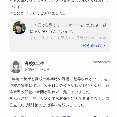
います。

本当にありがとうございました。
この度は心温まるメッセージをいただき、誠
にありがとうございます。

そして何より、志望校への見事な合格、本当
におめでとうございます！私も自分のことの
続きを読む
ように嬉しく、胸がいっぱいです。

2026/03/25
高校3年生
高校3年生の秋という、受験に対する焦りや
志望校：
九州大学
プレッシャーが最も大きくなる時期からのス
タートでしたが、最後まで決して諦めずに数
3年時の後半も高校の卒業時の課題に翻弄される中で、志
学と向き合った結果が見事に実を結びました
望校の変更に伴い、苦手科目の積み増しが必須となり、勉
ね。

強時間や通塾の時間が取れずに焦っていました。

そんな時に、マナリンクで木村先生に大学共通テストと国
「数学が楽しくなり、自信がついた」という
公立2次試験対策のご指導をお願いしました。

お言葉は、指導にあたる者としてこれ以上な
いほどの喜びです。入試直前の3ヶ月間で大