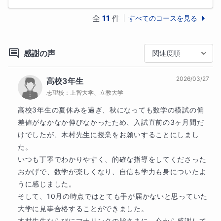
2023年　東京大学学際情報学府卒業

全
11
件
すべてのコースを見る
【免許・資格】

高等学校教諭一種免許状(数学)、数学検定1級、統計検
定準1級
感謝の声
関連度順
2026/03/27
高校3年生
志望校：
上智大学、立教大学
高校3年生の夏休みを過ぎ、秋になっても数学の模試の偏
差値がなかなか伸びなかったため、入試直前の3ヶ月間だ
けでしたが、木村先生に授業をお願いすることにしまし
た。

いつも丁寧でわかりやすく、的確な指導をしてくださった
おかげで、数学が楽しくなり、自信も学力も身についたよ
うに感じました。

そして、10月の時点ではとても手が届かないと思っていた
大学に見事合格することができました。

木村先生ならびにマナリンクの皆さまに、心から感謝して