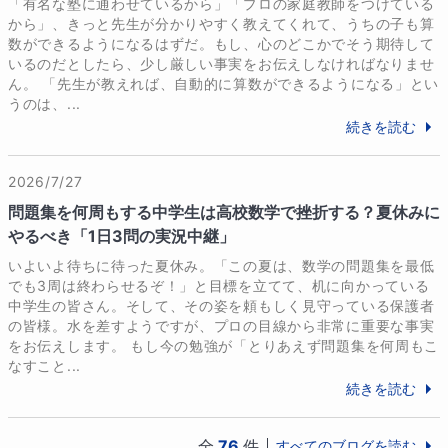
「有名な塾に通わせているから」「プロの家庭教師をつけている
から」、きっと先生が分かりやすく教えてくれて、うちの子も算
数ができるようになるはずだ。もし、心のどこかでそう期待して
いるのだとしたら、少し厳しい事実をお伝えしなければなりませ
ん。 「先生が教えれば、自動的に算数ができるようになる」とい
うのは、...
続きを読む
2026/7/27
問題集を何周もする中学生は高校数学で挫折する？夏休みに
やるべき「1日3問の実況中継」
いよいよ待ちに待った夏休み。「この夏は、数学の問題集を最低
でも3周は終わらせるぞ！」と目標を立てて、机に向かっている
中学生の皆さん。そして、その姿を頼もしく見守っている保護者
の皆様。水を差すようですが、プロの目線から非常に重要な事実
をお伝えします。 もし今の勉強が「とりあえず問題集を何周もこ
なすこと...
続きを読む
全
76
件
すべてのブログを読む