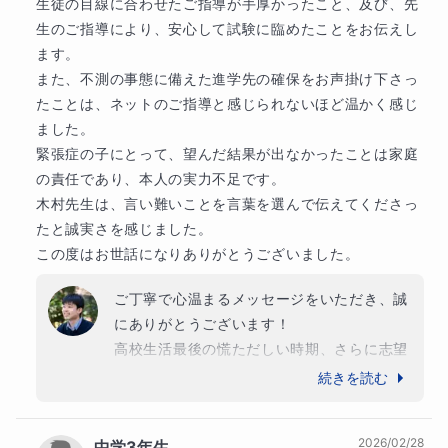
生徒の目線に合わせたご指導が手厚かったこと、及び、先
きく学力を伸ばすことができたのは、息子様
生のご指導により、安心して試験に臨めたことをお伝えし
が毎回の授業に真剣に取り組み、お伝えした
ます。

ことを素直に吸収して、ご自身でコツコツと
また、不測の事態に備えた進学先の確保をお声掛け下さっ
努力を積み重ねたからこそ達成できたもので
たことは、ネットのご指導と感じられないほど温かく感じ
す。本当によく頑張りましたね。

ました。

緊張症の子にとって、望んだ結果が出なかったことは家庭
秋の時点からの大きな壁を乗り越えて掴み取
の責任であり、本人の実力不足です。

ったこの成功体験は、これから始まる大学生
木村先生は、言い難いことを言葉を選んで伝えてくださっ
活、そしてその先の人生においても、必ず息
たと誠実さを感じました。

子様を支える大きな自信になるはずです。

この度はお世話になりありがとうございました。
春からの新しい環境でのさらなるご活躍を、
ご丁寧で心温まるメッセージをいただき、誠
心より応援しております。

にありがとうございます！

本当にありがとうございました！
高校生活最後の慌ただしい時期、さらに志望
校変更に伴うご負担も大きい中で、最後まで
続きを読む
決して逃げずに課題や苦手科目に向き合われ
ていた姿は大変素晴らしかったと思います。

2026/02/28
中学3年生