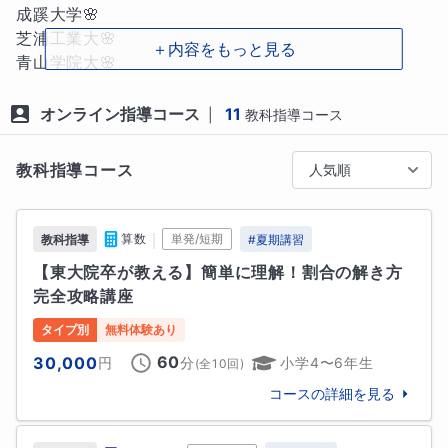
きるか」と問いかけ、思考の筋力を鍛えていきます。

成蹊大学🌸

芝浦工業大🌸

＋内容をもっと見る
そして最後に、定期的な振り返りで「自分が今週でき
青山学院大🌸

るようになったこと」を言語化させ、自信と達成感を
中央大🌸

積み上げていきます。この一貫した流れにより、計算
武蔵野大🌸

オンライン指導コース
11
|
教科指導コース
力だけでなく、読解力・論理力・説明力までもが養わ
日本女子大🌸

れ、入試の記述式問題にも対応できる真の基礎力が身
西南学院大🌸

教科指導コース
人気順
につきます。

【高校受験】

✅ 他の講師とは一線を画す5つの強み

公立高校🌸

｜
算数
単発/短期
教科指導
#
夏期講習
【東大院卒が教える】簡単に理解！割合の解き方
「基礎を深掘る」思考訓練 —— 基礎を“簡単なこと”で
【中学受験】

完全攻略講座
終わらせず、応用に直結する本質理解へ

早稲田佐賀中🌸

言語化を軸にした対話型授業 —— 生徒自身の言葉で説
明大中野中🌸

タイプ別
無料体験あり
明できるまで、丁寧に寄り添います

青山学院中🌸

60
30,000
円
分
小学4〜6年生
(全
10
回)
質を厳選した演習 —— 解きっぱなしを排除し、「なぜ
法政第二中🌸

その解法か？」まで掘り下げる

コースの詳細を見る
成城中🌸

24時間365日の質問対応 —— わからないを翌日まで
日本学園中🌸

持ち越さない仕組みで理解を即時解消

三田国際中🌸
