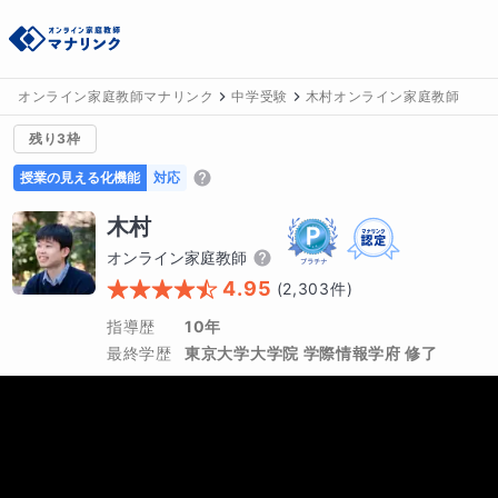
オンライン家庭教師マナリンク
中学受験
木村オンライン家庭教師
残り3枠
授業の見える化機能
対応
木村
オンライン家庭教師
4.95
(
2,303
件)
指導歴
10年
最終学歴
東京大学大学院 学際情報学府 修了