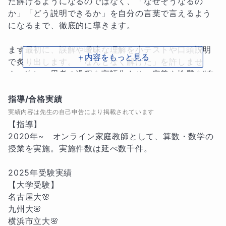
だ解けるようになるのではなく、「なぜそうなるの
か」「どう説明できるか」を自分の言葉で言えるよう
になるまで、徹底的に導きます。

まず最初に、誤解や曖昧な理解を小テストや口頭説明
＋内容をもっと見る
で炙り出します。「なんとなく解けた」を許しませ
ん。次に、思考の過程を言語化させ、定義や性質を“自
分の言葉”で語れるようにします。その過程で、論理の
ズレや思考の抜けが明確になります。

指導/合格実績
実績内容は先生の自己申告により掲載されています
さらに、間違えた問題はそのまま放置せず、「なぜ間
【指導】

違えたか」「どう直すか」を一緒に分析し、生徒自身
2020年~　オンライン家庭教師として、算数・数学の
に再び説明してもらうことで深く定着させます。この
授業を実施。実施件数は延べ数千件。

サイクルを通じて、基礎の理解は“見せかけの知識”で
はなく、“応用可能な武器”へと変わります。

2025年受験実績

【大学受験】

また、演習では一見シンプルながら奥深い基礎問題を
名古屋大🌸

厳選。単に公式を使わせるのではなく、「この場面で
九州大🌸

はなぜこの考え方が有効か」「図や言葉でどう整理で
横浜市立大🌸
