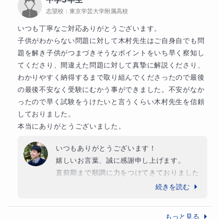
限られた時間の中で焦りや不安もあったかと
志望校：
東京学芸大学附属高校
思いますが、私のご指導に対し、毎回本当に
真剣に取り組んでくださいました。

いつも丁寧なご対応ありがとうございます。

子供がわからない問題に対して木村先生はご自身自でも問
ご希望された結果に届かなかったことについ
題を解き子供がつまづきそうなポイントをいち早く察知し
て、「家庭の責任」「実力不足」とご自身た
てくださり、間違えた問題に対して真摯に解説くださり、
ちを責められていらっしゃいますが、どうか
わかりやすく納得するまで取り組んでくださったので最後
ご自身を責めないでください。極度の緊張や
の最後不安なく受験にむかう事ができました。不安がなか
プレッシャーの中で本番の席に座り、最後ま
ったので早く試験をうけたいと言うくらい木村先生を信頼
で戦い抜いたご経験は、間違いなく娘様の今
しておりました。

後の人生において大きな糧になると確信して
本当にありがとうございました。
おります。

いつもありがとうございます！

また、不測の事態に備えた併願校のお声掛け
嬉しいお言葉、誠に感謝申し上げます。

についても、そのように温かく受け取ってい
直前期まで順調に力をつけてきておりました
ただけて大変救われる思いです。

ので、私も全く心配しておりませんでした。

続きを読む
今は高校に向けて、早速熱心に先取りを頑張
この度は、私を信頼して娘様のご指導をお任
っておられ、とても素晴らしいと思っており
もっと見る