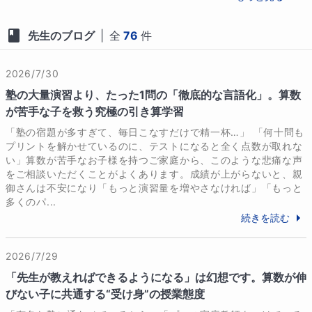
せいただき、本当にありがとうございまし
ます。

た。娘様が春からの新しい環境で、大きく羽
目標は、高1までに数学2Bを終わらせ、スム
先生のブログ
|
全
76
件
ばたかれることを心より応援しております。
ーズに数3Cに入れるように私も尽力してま
いりますね。

引き続きよろしくお願いいたします！
2026/7/30
塾の大量演習より、たった1問の「徹底的な言語化」。算数
が苦手な子を救う究極の引き算学習
「塾の宿題が多すぎて、毎日こなすだけで精一杯…」 「何十問も
プリントを解かせているのに、テストになると全く点数が取れな
い」算数が苦手なお子様を持つご家庭から、このような悲痛な声
をご相談いただくことがよくあります。成績が上がらないと、親
御さんは不安になり「もっと演習量を増やさなければ」「もっと
多くのパ...
続きを読む
2026/7/29
「先生が教えればできるようになる」は幻想です。算数が伸
びない子に共通する“受け身”の授業態度