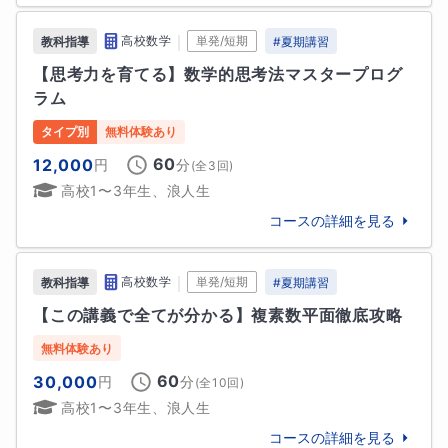
慶應義塾中等部
早稲田中学校
・バイオリン、ピアノ

両方とも6歳から継続してきました。大学ではオーケス
｜
高校数学
単発/短期
教科指導
#
夏期講習
難関校
トラに所属しておりました。

巣鴨中学校
早稲田大学高等学院中学部
慶應義塾普通部
【思考力を育てる】数学的思考法マスタープログ
学生の頃は、勉強の合間に休憩として弾いておりまし
ラム
た。楽器に触れることで、心身ともにリラックスでき
他
7
校
すべて見る
タイプ別
無料体験あり
るため、今でも続けています。

・読書

60
12,000
円
分
(全
3
回)
毎日一冊は必ず本を読むようにしています。

高校1〜3年生、浪人生
・散歩

コースの詳細を見る
散歩は休日に行うようにしています。散歩をすると、
外の空気や自然にも触れることができ、とても有意義
です。
｜
高校数学
単発/短期
教科指導
#
夏期講習
【この講義で全てが分かる】複素数平面徹底攻略
学歴
無料体験あり
【学歴】

60
30,000
円
分
(全
10
回)
2013年　私立成城中学卒業

高校1〜3年生、浪人生
2016年　私立成城高校卒業

2021年　早稲田大学先進理工学部応用物理学科卒業

コースの詳細を見る