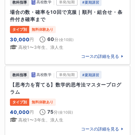
｜
高校数学
単発/短期
教科指導
#
夏期講習
完全個別設計の学習戦略 —— 弱点・志望校・性格まで
専修大松戸中🌸

場合の数・確率を10回で克服｜順列・組合せ・条
加味して“勝てる計画”を設計

件付き確率まで
✅ こんな方に最適な指導です

上記以外にも多くの生徒が偏差値を大幅に向上させ、
・「どこから崩れたのか分からない」状態で困ってい
志望校への合格を果たしています！
タイプ別
無料体験あり
る方

60
30,000
大学
円
分
(全
10
回)
・応用問題になると歯が立たない、でも基礎はできて
高校1〜3年生、浪人生
難関国公立大学
いるつもりの方

・基礎から受験レベルまで、本気で成績を伸ばしたい
東京大学
東京工業大学
名古屋大学
京都大学
コースの詳細を見る
方

大阪大学
・一人で勉強していても不安や焦りが消えない方

｜
高校数学
単発/短期
教科指導
#
夏期講習
他
11
校
すべて見る
【思考力を育てる】数学的思考法マスタープログ
数学が苦手でも、理解の根っこから整えていけば、必
高校
ラム
ず“できる”に変わります。【基礎力強化メソッド】
難関国公立高校
は、そのための最短ルートです。あなたの“わからな
タイプ別
無料体験あり
東京学芸大学附属高等学校
東京都立戸山高等学校
い”を“わかる”に、“わかる”を“使える”に変えるお手伝
東京都立八王子東高等学校
75
東京都立立川高等学校
40,000
円
分
(全
10
回)
いを、ぜひ私にさせてください。
高校1〜3年生、浪人生
中学校
コースの詳細を見る
最難関校
趣味