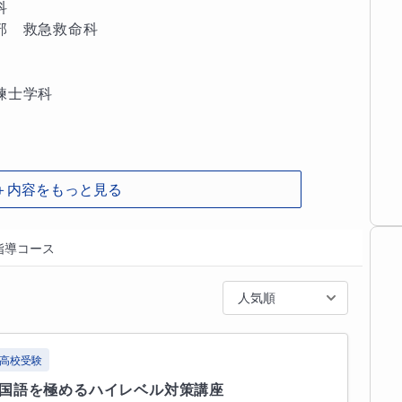
　　　　　　　

　救急救命科　

強だけでなくメンタルフォロー・アドバイスも行っ
士学科　　　　

や授業以外で解説・解答を読んでもわからない問題
・解説を添付して送っていただければ詳しく解説し
内に添付して返信します。





＋内容をもっと見る
はぜひ私にお任せください！







指導コース
小1～小６)、社会(小3～小６)、理科(小3～小６)

実務科、情報数理科、商業科)　　　

(中１～中３)、数学(中１~中３)、社会(中１～中


人気順




高校受験
の国語を極めるハイレベル対策講座