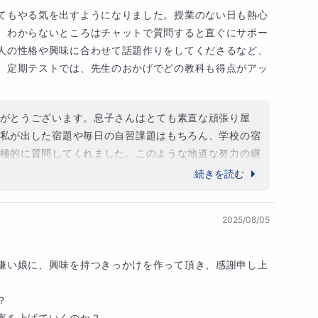
して３週間経過して一度も復習しなかった場合、約
てもやる気を出すようになりました。授業のない日も熱心
1ヶ月に４回復習を繰り返すことです。復習のタイミ
、わからないところはチャットで質問すると直ぐにサポー
後、3回目が14日後、４回目が21日後です。このサ
人の性格や興味に合わせて話題作りをしてくださるなど、
お子さんは学習したことを約1年半覚えておくことが
。定期テストでは、先生のおかげでどの教科も得点がアッ
いて覚えるのではなく単語カードを使って音読して
。
学習に関しては25分勉強して５分休憩、これを4回
分と長めにとると集中力も継続します。このように私
がとうございます。息子さんはとても素直な頑張り屋
のではなく効果的な勉強法も教えます。私の㊙勉強
私が出した宿題や毎日の自習課題はもちろん、学校の宿
ご家庭限定で体験授業の前にチャットで資料をお送
極的に質問してくれました。このような地道な努力の継
お子さんが私の㊙勉強法に少しでも興味をお持ちに
ったと思います。息子さんのやる気は素晴らしく、これ
続きを読む
授業のお問い合わせをいただけましたら幸いです。
ップできる可能性が高いです。息子さんの第一志望校に
引き出し、勉強嫌いから勉強好きに変え、確実に第
していきますので今後ともよろしくおねがいいたしま
に導きます。あなたとあなたのお子さんにお会いできる
2025/08/05
ます。
嫌い娘に、興味を持つきっかけを作って頂き、感謝申し上
て自宅学習を頑張っているのにもかかわらずなかな


やノートの正しい使い方、効果的な暗記法、人間の
率を上げていくのか？
