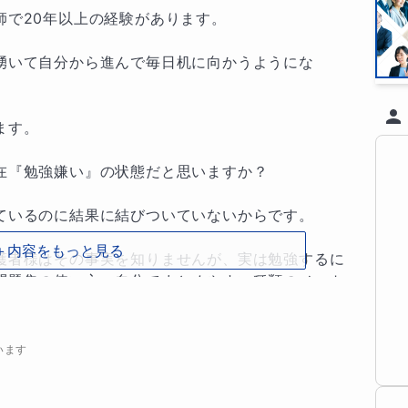
で20年以上の経験があります。

湧いて自分から進んで毎日机に向かうようにな
す。

在『勉強嫌い』の状態だと思いますか？

ているのに結果に結びついていないからです。

＋内容をもっと見る
護者様はその事実を知りませんが、実は勉強するに
問題集の使い方、自分でまとめやすい種類のノート
三者面談で話すようにしています。

います
去２名の中学生部活日本一(将棋・ビリヤード)の学
　　　　　　　
