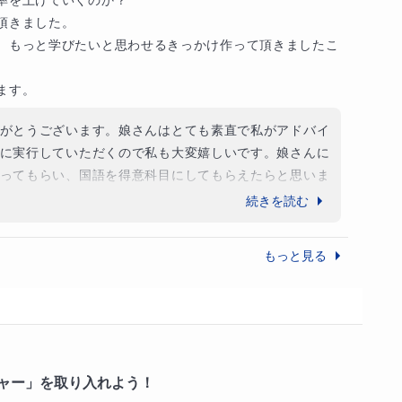
クル、勉強と休憩の最適なバランス比を知らないか
きました。

は問題を解く際に必ず音読することです。音読の効
、もっと学びたいと思わせるきっかけ作って頂きましたこ
、読解力・記憶力・集中力の向上などがあげられま
き込まないようにすることが大切です。このように
ます。
勉強法が存在します。あなたが私の㊙勉強法に興味
にお申し込みください。体験授業を申し込んでいた
がとうございます。娘さんはとても素直で私がアドバイ
ャットで私の㊙勉強法の資料をお送りしています。
に実行していただくので私も大変嬉しいです。娘さんに
興味を持ってもらえたならご両親と一緒に体験授業
ってもらい、国語を得意科目にしてもらえたらと思いま
に頑張りましょう！私があなたを『勉強好き』に変
よろしくお願い申し上げます。
親とお会いできるのをとても楽しみにお待ちしてい
続きを読む
もっと見る
ャー」を取り入れよう！