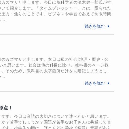
のカズマサと申します。今日は脳科学者の茂木健一郎氏が推
校卒業

ついて紹介します。「タイムプレッシャー」とは、限られた
等学校入学

な圧力・焦りのことです。ビジネスや学習であえて制限時間
等学校卒業

..
法学科入学

続きを読む
法学科卒業

塾観音寺教室教室長として勤務。

師のカズマサと申します。本日は私の社会(地理・歴史・公
星予備校高松中央校中等部の教室長として勤務。

たいと思います。社会は他の科目に比べ、教科書のページ数
学ゼミナール高松本校の高校受験の塾講師(英語・国
す。そのため、教科書の太字箇所だけを丸暗記しようとし、
..
続きを読む
塾Wam鶴市校の教室長として勤務。
原点！
サです。今日は音読の大切さについて述べたいと思います。
うか？苦手でしょうか？国語が苦手なお子さんに共通して言
とです。小学生の時は、ほとんどの学校で宿題に音読があり