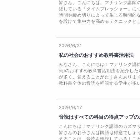
皆さん、こんにちは。マナリンク講師
・昭和61年3月　高松市立桜町中学
奨している「タイムプレッシャー」に
・昭和61年4月　香川県立高松西高
時間や締め切りによって生じる時間的
・平成元年3月　香川県立高松西高
を設けて集中力を高めるテクニックとし.
・平成  2年4月　松山大学法学部
・平成  6年3月   松山大学法学部
2026/6/21
【職歴】

私の社会のおすすめ教科書活用法
・平成  9年～平成10年　明光義
みなさん、こんにちは！マナリンク講
・平成17年～平成18年　東進衛
民)のおすすめ教科書活用法を紹介し
・平成18年～平成19年　穴吹進
が多く、覚えることがたくさんありま
語)を

教科書全体の音読を軽視する学生が多い.
　担当。

・平成30年～令和元年　個別指導
2026/6/17
音読はすべての科目の得点アップの
こんにちは！マナリンク講師のカズマ
皆さんのお子さんは国語は得意でしょ
えることは、音読を軽視している！こ