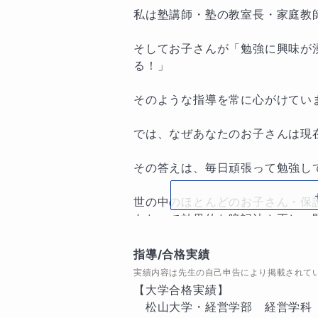
私は塾講師・塾の教室長・家庭教師
そしてお子さんが「勉強に興味が
る！」

そのような指導を常に心がけていま
では、なぜあなたのお子さんは現
その答えは、毎日頑張って勉強し
世の中のほとんどのお子さん・保
あたって効果的な暗記法や正しい
というものが存在します。

指導/合格実績
私はそれらの内容をいつも最初の
実績内容は先生の自己申告により掲載されて
【大学合格実績】

私はまた文武両道派でもあり、過
　松山大学・経営学部　経営学科　