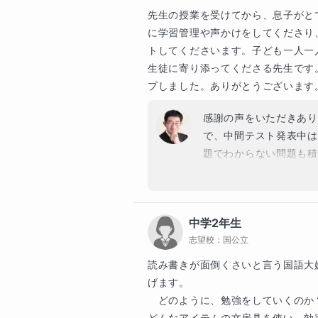
合、学習した半分を忘れます。そ
先生の授業を受けてから、息子がと
80%を忘れます。これを防ぐには
に学習管理や声かけをしてくださり
ングは1回目が翌日、2回目が７日
トしてくださいます。子ども一人一
イクルで復習することであなたの
生徒に寄り添ってくださる先生です
できます。あと暗記はひたすら書
プしました。ありがとうございます
覚えると効果的です。毎日の自宅
繰り返し４回目の休憩を15～30
感謝の声をいただきあり
は自分の生徒にただ勉強を教える
で、中間テスト発表中は
法は体験授業を申し込んでくれた
題でわからない問題も積
りしています。あなたとあなたの
続が今回の結果につなが
になった場合、ぜひお気軽に体験
からもっと大幅に得点ア
私があなたのお子さんのやる気を
向かってこれからも伴走
一志望校合格(偏差値45～68)
中学2年生
す。
のをとても楽しみにお待ちしてい
志望校：
国公立
読み書きが面倒くさいと言う国語大
生徒様へのメッセージ
げます。

こんにちは。あなたが毎日頑張っ
　どのように、勉強をしていくのか？
か結果に結びつかないのは問題集
どんなアイテムの文房具を使い、効