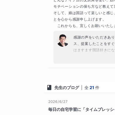
脳のメカニズムに合った復習サイ
モチベーションの保ち方など教えて頂
らです。自宅学習で一番大切なの
そして、娘は国語って楽しいと感じ
果として脳の広範囲を活性化させ
とを心から感謝申し上げます。

す。あと問題集には解答を直接書
　これからも、宜しくお願いいたし
勉強には正しい勉強法、効果的な
が少しでもあるならぜひ体験授業
感謝の声をいただきあり
だいた方限定で体験授業の前にチ
ス、提案したことをすぐ
あなたが私の㊙勉強法に少しでも
はますます国語好きにな
の申し込みをしてください。一緒
す。こちらこそ今後とも
えます。」あなたとあなたの御両
ます。
趣味
・将棋(アマ二段)

先生のブログ
|
全
21
件
・読書
2026/6/27
学歴
毎日の自宅学習に「タイムプレッシ
【学歴】
