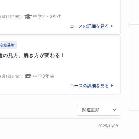
問題に取り組み、考える子」に育てます！

松山大学
中学2・3年生
(週1回目安)
)
問題の解答を簡単には教えません。自分で考える習
出してとことん考えてもらいます！あなたのお子さ
コースの詳細を見る
出すことの積み重ねによって「僕は、私はできるん
るように導きます。その自信が『勉強好き』になる
高校受験
題の見方、解き方が変わる！
松桜井高等学校
香川県立観音寺第一高等学校
様

中学3年生
(週1回目安)
)
欲しい保護者様

他
12
校
すべて見る
いる保護者様・生徒様

コースの詳細を見る
いない生徒様
関連度順
毎日頑張って勉強しているのになかなか結果に結び
2025/11/08
い方、暗記の仕方を間違っている可能性が高いで
をかけて覚えても一晩寝て復習を全くしなかった場