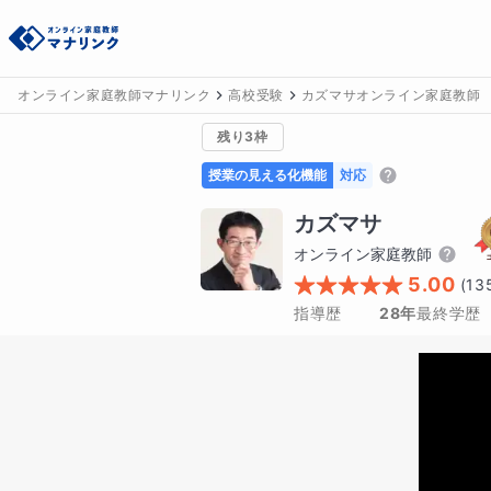
オンライン家庭教師マナリンク
高校受験
カズマサオンライン家庭教師
残り3枠
授業の見える化機能
対応
カズマサ
オンライン家庭教師
5.00
(
13
指導歴
28年
最終学歴