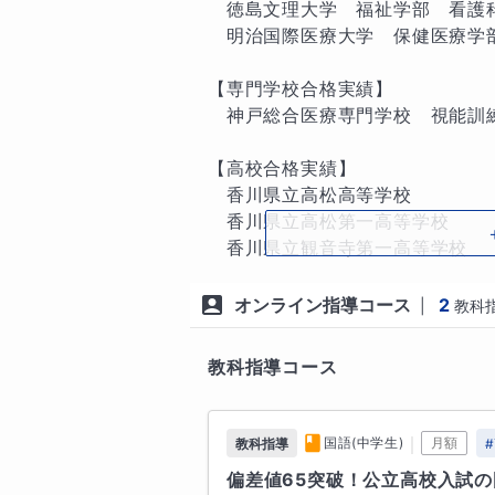
生を輩出しています。

　徳島文理大学　福祉学部　看護科
　明治国際医療大学　保健医療学部
上記のように私は授業を通して勉
ています。

【専門学校合格実績】

　神戸総合医療専門学校　視能訓練
あなたのお子さんが授業後の復習
に関してはチャットで問題と解答
【高校合格実績】

たオリジナルプリントを24時間以
　香川県立高松高等学校　　　　　
　香川県立高松第一高等学校　　　
あなたのお子さんの第一志望校合格
　香川県立観音寺第一高等学校　　
　香川県立高松西高等学校　　　　
■指導可能科目・学年

　香川県立高松桜井高等学校　　　
オンライン指導コース
2
|
教科
【小学生】国語(小１～小６)、算数(
　香川県立高松商業高等学校(英語
【中学生】国語(中１～中３)、英語
　香川県立高瀬高等学校　　　　　
教科指導コース
３)

　香川県立観音寺総合高等学校　　
　　　　　理科(中１~中３)

　愛媛県立松山中央高等学校　　　
　愛媛県立東温高等学校
｜
国語(中学生)
月額
教科指導
#
■指導方針

大学
偏差値65突破！公立高校入試