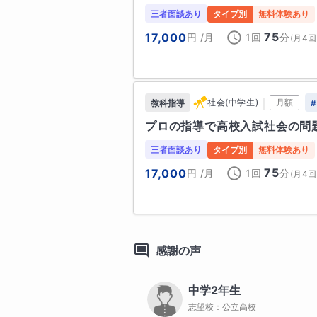
その他私立大学
私の授業を通して「自ら積極的に
三者面談あり
タイプ別
無料体験あり
明治国際医療大学
徳島文理大学
75
17,000
円
/月
1回
分
(
月4回
私の授業ではあなたのお子さんに
高校
慣を身につけるために、ヒントを
難関国公立高校
んが常に自分で考え、答えを導き
香川県立高松高等学校
だ！」という自信を持ってもらえ
｜
社会(中学生)
月額
教科指導
#
きっかけとなります。

上位国公立高校
プロの指導で高校入試社会の問
香川県立高松西高等学校
香川県立高
■相性の良いご家庭・生徒様

愛媛県立松山中央高等学校
三者面談あり
タイプ別
無料体験あり
・現在、『勉強嫌い』な状態の生徒
75
17,000
円
/月
1回
分
(
月4回
・お子さんに『勉強好き』になって
・現在、勉強と部活の両立に悩んで
専門学校
・現在、勉強の習慣が身について
その他
神戸総合医療専門学校
感謝の声
保護者様へのメッセージ
こんにちは。あなたのお子さんが
つかないのは問題集やノートの使
中学2年生
す。人間の脳のメカニズムは時間
志望校：
公立高校