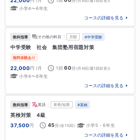
22,000
円
/月
1回
分
(
月4回(週1回目安)
)
小学4〜6年生
学歴
コースの詳細を見る
【学歴】

2013年3月　私立東京女学館中学校卒業

｜
その他の科目
月額
教科指導
#
中学受験
2016年3月　私立東京女学館高等学校卒業入学

中学受験　社会　集団塾用宿題対策
2020年3月　東京藝術大学音楽学部声楽科卒業

2023年3月　東京藝術大学大学院音楽研究科オペラ専
無料体験あり
攻修了

60
22,000
円
/月
1回
分
(
月4回(週1回目安)
)
小学4〜6年生
【職歴】

2016年〜2023年　（株）トライプラス赤羽校　講師

コースの詳細を見る
2023年　東京都非常勤講師

｜
英語
単発/短期
教科指導
#
英検
【免許・資格】

中学校教諭専修免許（音楽）

英検対策　4級
高等学校教諭先週免許（音楽）

45
37,500
円
分
小学5・6年生
(全
10
回)
実用英語技能検定2級
コースの詳細を見る