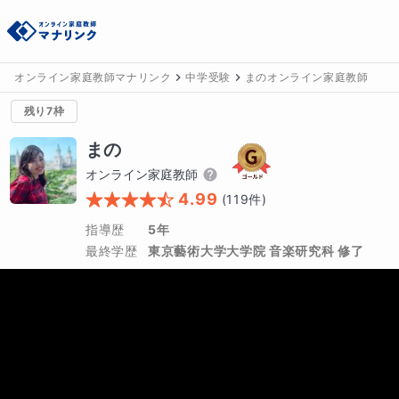
オンライン家庭教師マナリンク
中学受験
まのオンライン家庭教師
残り7枠
まの
オンライン家庭教師
4.99
(
119
件)
指導歴
5年
最終学歴
東京藝術大学大学院 音楽研究科 修了