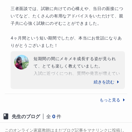
三者面談では、試験に向けての心構えや、当日の面接につ
いてなど、たくさんの有用なアドバイスをいただけて、親
子共に心強く試験にのぞむことができました。

4ヶ月間という短い期間でしたが、本当にお世話になりあ
りがとうございました！
短期間の間にメキメキ成長する姿が見られ
て、とても楽しく教えていました。

入試に近づくにつれ、質問や発言が増えてい
ったので、中学受験をする心構えもとても良
続きを読む
くできていたと思います。

国語は全ての基礎であり、後に他の言語の学
もっと見る
習やいずれ書かなくてはならない論文にも役
に立つはずです。この経験を活かしてたくさ
先生のブログ
|
全
0
件
んの学びに繋げてくださることをお祈りして
おります。

このオンライン家庭教師はまだブログ記事をマナリンクに投稿し