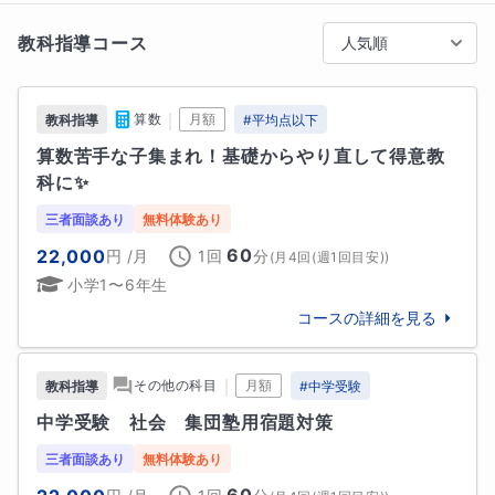
■相性の良いご家庭・生徒様

教科指導コース
人気順
「成績が上がらないものの、どのように接すればしっ
かり勉強してくれるのかわからない」「学校での勉強
に遅れが出てしまっている」「生活リズムが整ってい
｜
算数
月額
教科指導
#
平均点以下
ない生徒さんがいる」このようなご家庭と相性が良い
算数苦手な子集まれ！基礎からやり直して得意教
かと思います。

科に✨
■生徒様へ

三者面談あり
無料体験あり
勉強は何の役に立っているんでしょうか？？答えはあ
60
22,000
円
/月
1回
分
(
月4回(週1回目安)
)
なたの好きな物の中に隠れていることもあります😊そ
小学1〜6年生
の答えを一緒に探していきましょう！！

コースの詳細を見る
■保護者様へ

勉強はやれば必ずできるようになります。一緒にお子
｜
その他の科目
月額
教科指導
#
中学受験
様の未来を考えていきましょう。
中学受験　社会　集団塾用宿題対策
趣味
三者面談あり
無料体験あり
声楽、ピアノ、漫画、アニメ、史跡巡り
60