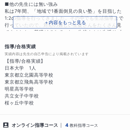
■他の先生には無い強み

私は7年間、「地域で1番面倒見の良い塾」を目指した
1:2の指導を行ってきました。その中でも生活指導まで
＋内容をもっと見る
行っていたので、対応の難しい生徒さんをたくさん見
てきました。基礎ができていない生徒さんは生活リズ
ムが整っていなかったり、上手にけじめがつけられな
かったりするので、毎日どのように過ごせばより勉強
指導/合格実績
に集中できるかを生徒さんと共に考えてきました。

実績内容は先生の自己申告により掲載されています
【指導/合格実績】

■指導方針・指導ポイント

日本大学　1人

　まずは生徒さんが「どこまで理解しているか」とい
東京都立北園高等学校

うことを把握します。そして、理解できていなかった
東京都立飛鳥高等学校

箇所まで戻り、そこから今やるべき単元までをしっか
明星高等学校

りと穴埋めしていきます。

共立女子中学校

　また、一度私が教えたことをもとに自分で内容を理
桜ヶ丘中学校
解し、生徒さん自身が先生になりきって説明をしても
らいます。書くことだけではなく話すことで記憶が定
着しやすくなるためです。

オンライン指導コース
4
|
教科指導コース