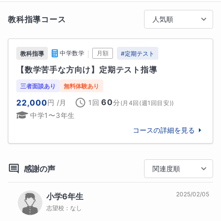
■相性の良いご家庭・生徒様

教科指導コース
人気順
「成績が上がらないものの、どのように接すればしっ
かり勉強してくれるのかわからない」「学校での勉強
に遅れが出てしまっている」「生活リズムが整ってい
｜
中学数学
月額
教科指導
#
定期テスト
ない生徒さんがいる」このようなご家庭と相性が良い
【数学苦手な方向け】定期テスト指導
かと思います。

三者面談あり
無料体験あり
■生徒様へ

60
22,000
円
/月
1回
分
(
月4回(週1回目安)
)
勉強は何の役に立っているんでしょうか？？答えはあ
中学1〜3年生
なたの好きな物の中に隠れていることもあります😊そ
の答えを一緒に探していきましょう！！

コースの詳細を見る
■保護者様へ

勉強はやれば必ずできるようになります。一緒にお子
感謝の声
関連度順
様の未来を考えていきましょう。
2025/02/05
小学6年生
趣味
志望校：
なし
声楽、ピアノ、漫画、アニメ、史跡巡り