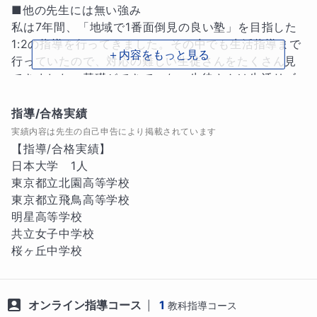
■他の先生には無い強み

私は7年間、「地域で1番面倒見の良い塾」を目指した
1:2の指導を行ってきました。その中でも生活指導まで
＋内容をもっと見る
行っていたので、対応の難しい生徒さんをたくさん見
てきました。基礎ができていない生徒さんは生活リズ
ムが整っていなかったり、上手にけじめがつけられな
かったりするので、毎日どのように過ごせばより勉強
指導/合格実績
に集中できるかを生徒さんと共に考えてきました。

実績内容は先生の自己申告により掲載されています
【指導/合格実績】

■指導方針・指導ポイント

日本大学　1人

　まずは生徒さんが「どこまで理解しているか」とい
東京都立北園高等学校

うことを把握します。そして、理解できていなかった
東京都立飛鳥高等学校

箇所まで戻り、そこから今やるべき単元までをしっか
明星高等学校

りと穴埋めしていきます。

共立女子中学校

　また、一度私が教えたことをもとに自分で内容を理
桜ヶ丘中学校
解し、生徒さん自身が先生になりきって説明をしても
らいます。書くことだけではなく話すことで記憶が定
着しやすくなるためです。

オンライン指導コース
1
|
教科指導コース