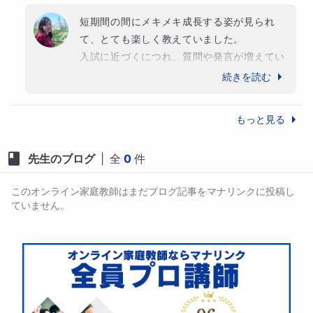
短期間の間にメキメキ成長する姿が見られ
て、とても楽しく教えていました。

入試に近づくにつれ、質問や発言が増えてい
ったので、中学受験をする心構えもとても良
続きを読む
くできていたと思います。

国語は全ての基礎であり、後に他の言語の学
もっと見る
習やいずれ書かなくてはならない論文にも役
に立つはずです。この経験を活かしてたくさ
先生のブログ
|
全
0
件
んの学びに繋げてくださることをお祈りして
おります。

このオンライン家庭教師はまだブログ記事をマナリンクに投稿し
こちらこそ、ありがとうございました☺️✨
ていません。