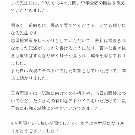
まの先生には、10月から4ヶ月間、中学受験の国語を教え
ていただきました。

学歴
【学歴】

明るく、前向きに、褒めて育ててくださる、とても頼りに
2013年3月　私立東京女学館中学校卒業

なる先生です。

2016年3月　私立東京女学館高等学校卒業入学

志望校対策をしっかりとしていただいて、最初は書ききれ
2020年3月　東京藝術大学音楽学部声楽科卒業

なかった記述がしっかり書けるようになり、苦手な書き抜
2023年3月　東京藝術大学大学院音楽研究科オペラ専
きも最後はすんなり解く様子が見られ、成長を感じており
攻修了

ました。

また自己表現のテストに向けた対策もしていただいて、本
【職歴】

当に助かりました。

2016年〜2023年　（株）トライプラス赤羽校　講師

2023年　東京都非常勤講師

三者面談では、試験に向けての心構えや、当日の面接につ
いてなど、たくさんの有用なアドバイスをいただけて、親
【免許・資格】

子共に心強く試験にのぞむことができました。

中学校教諭専修免許（音楽）

高等学校教諭先週免許（音楽）

4ヶ月間という短い期間でしたが、本当にお世話になりあ
実用英語技能検定2級
りがとうございました！