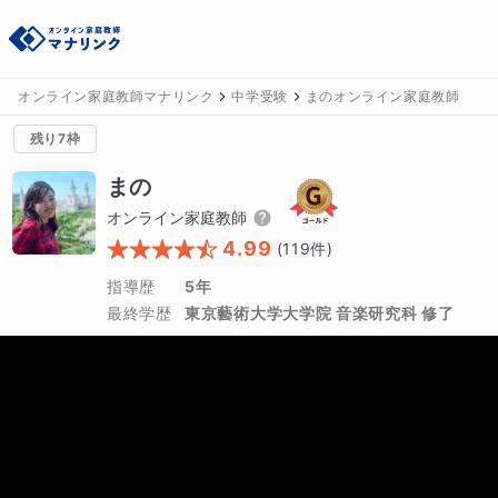
オンライン家庭教師マナリンク
中学受験
まのオンライン家庭教師
残り7枠
まの
オンライン家庭教師
4.99
(
119
件)
指導歴
5年
最終学歴
東京藝術大学大学院 音楽研究科 修了