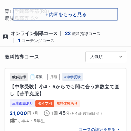
理系科目が苦手なお子様の大半はイメージ不足が原因
です。

青山学院高等部(R8)

＋内容をもっと見る
「オリジナルの教具で視覚的・直感的に分かりやすい
鹿児島高専 5名　

指導！」

偏差値40台→66～70以上へ

「自作プリントでピンポイント指導！」

オンライン指導コース
22
|
教科指導コース
これらでお子様は劇的に変わります。

その他

1
|
コーチングコース
ーーーーーーーーー

池田高校(鹿児島)、樟南高校、武岡台高校

◆指導方針

れいめい中学校、池田中学校(鹿児島)
教科指導コース
人気順
①優しいだけじゃないメリハリのある指導

高校
幼稚園児から中学生まで幅広い年代の様々なお子様に
難関私立高校
教え続けてきて

｜
算数
月額
教科指導
#
中学受験
「集中力を絶やさない工夫」

青山学院高等部
【中学受験】小4・5からでも間に合う算数立て直
「単調にならない工夫」

し【苦手克服】
「分かりやすくかみ砕いて説明すること」

「根気強く待つこと」

三者面談あり
タイプ別
無料体験あり
「間違えても大丈夫！という雰囲気作り」

45
21,000
円
/月
1回
分
(
月4回(週1回目安)
)
この5点ならお任せください！

小学4・5年生
②私の授業では、どんどん間違えて下さい

コースの詳細を見る