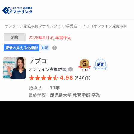
オンライン家庭教師マナリンク
中学受験
ノブコオンライン家庭教師
満席
2026年9月頃 再開予定
授業の見える化機能
対応
ノブコ
オンライン家庭教師
4.98
(
540
件)
指導歴
33年
最終学歴
鹿児島大学 教育学部 卒業