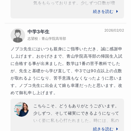
気をもらっております。少しずつ口数が増
え、笑顔を見せてくれることも増えました。
続きを読む
できるようになると、生き生きと目が輝きま
す。その目の輝きを見ると、とても嬉しくな
2026/02/02
中学3年生
り教えることに対しても「楽しさ」を感じま
志望校：
青山学院高等部
す。いくつになっても「初心忘るべからず」
です。お子様の前向きに取り組む姿と、保護
ノブコ先生にはいつも親身にご指導いただき、誠に感謝申
者様のサポートに心から感謝しております。
し上げます。おかげさまで、青山学院高等部の帰国生入試
こちらこそ、末長くどうぞよろしくお願い申
に合格する事が出来ました。数学は1番の苦手教科でした
し上げます。
が、先生と基礎から学び直して、中3では90点以上の点数
が取れるようになり、苦手意識もなくなったように思いま
す。ノブコ先生に出会えて娘も幸運だったと思います。改
めて御礼申し上げます。
こちらこそ、どうもありがとうございます。
少しずつ、そして確実にできるようになって
いく姿に私も心打たれました。時には、私の
方が「なるほど。そういう考えもあるの
続きを読む