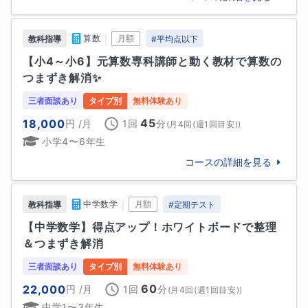
間違いを無駄にしないように

・なぜ間違ったのか

｜
算数
月額
教科指導
#
平均点以下
・どこまで分かっているのか

【小4～小6】元算数専科講師と動く教材で算数の
を徹底的に分析し、お子様にピッタリ「教具やプリン
つまずき解消✨
ト」で確実に理系教科を好きになって貰います！

ーーーーーーーーー

三者面談あり
タイプ別
無料体験あり
◆相性の良いご家庭・お子様

45
18,000
円
/月
1回
分
(
月4回(週1回目安)
)
＊算数、数学・理科が苦手・勉強が嫌いなお子様

小学4〜6年生
＊内向的で質問があまり得意ではないお子様

＊不登校のお子様

コースの詳細を見る
＊発達障害をおもちのお子様

ーーーーーーーーー

｜
中学数学
月額
教科指導
#
定期テスト
◆保護者様へ

お子様の輝く瞳を一緒に見てみませんか？

【中学数学】得点アップ！ホワイトボードで整理
私自身、2児の母。子育ての難しさも理解しておりま
＆つまずき解消
す。お子様・保護者様にとことん寄り添ったサポート
三者面談あり
タイプ別
無料体験あり
を致します。
60
22,000
円
/月
1回
分
(
月4回(週1回目安)
)
中学1〜3年生