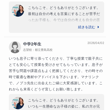
こちらこそ、どうもありがとうございます。

最初は自分の考えを言葉にすることが苦手だ
ったお子様も、今では自分の考えを自分の言
葉で上手に説明してくれるようになりまし
続きを読む
た。「私より上手かも…。」と思うことがあ
るほどです。表情も明るくなり、数学の楽し
2026/04/02
中学2年生
さにも気づいてくれたように感じます。つま
志望校：
都立豊島高校
ずきをピンポイントで指導することで、「あ
～。」と納得した顔をしてくれます。その姿
いつも息子に寄り添ってくださり、丁寧な授業で親子共に
に、私の方が授業を楽しませてもらっており
とても安心して授業を受けさせてもらっています。息子が
ます。

苦手な問題や課題点もよく把握してくださり、その時その
また、保護者様のサポートとお子様の頑張り
時で最適な教材やアドバイスを下さいます。マナリンク
に、心から感謝しております。今後ともよろ
で、ノブコ先生に出会えたご縁に大変感謝しています。こ
しくお願いいたします。
れからも末長くどうぞ宜しくお願い致します。
こちらこそ、どうもありがとうございます。
いつも一生懸命なお子様の姿に、私の方が元