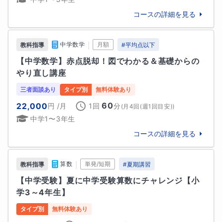
保護者様へのメッセージ
コースの詳細を見る
こんにちは。ノブコです。

保護者の方が、よくこのように話してくださいます。

①お子様が算数や数学を嫌がらなくなった✨

｜
中学数学
月額
教科指導
#
平均点以下
②授業後「楽しかった。」と話してくれる🌸

【中学数学】赤点脱却！図でわかる＆基礎からの
③ご家庭でも、笑顔が増えてきた☺️

やり直し講座
ぜひ、体験授業で授業のあたたかい雰囲気を感じてい
ただけたらと思います♪

三者面談あり
タイプ別
無料体験あり
つまずき始めを拾い、算数、数学、理科をしっかりと
60
22,000
円
/月
1回
分
(
月4回(週1回目安)
)
立て直してまいります。

中学1〜3年生
保護者様のお子様への声掛けも「授業で勉強したこと
コースの詳細を見る
を説明してみて‼️」でOK👌

お会いできる日を楽しみにしております。
｜
算数
単発/短期
教科指導
#
夏期講習
生徒様へのメッセージ
【中学受験】夏に中学受験算数にチャレンジ【小
算数、数学が苦手‼️

学3～4年生】
そんな皆さん、大丈夫ですよ。

タイプ別
無料体験あり
ホワイトボードと動く教具を使って楽しく学習します