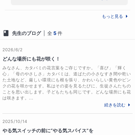
か。」と学ぶ場面もございました。ともに成
長できたことを心から嬉しく思います。合格
もっと見る
は、お子様の努力の成果、そしてそこには保
護者様の支えが必ずございます。お子様の頑
先生のブログ
|
全
5
件
張りに、そして保護者様の支えに心から感謝
いたします。嬉しさを分けてくださり、どう
もありがとうございます。

2026/6/2
合格、おめでとうございます。
どんな場所にも花が咲く！
みなさん、カタバミの花言葉をご存じですか。「喜び」「輝く
心」「母のやさしさ」カタバミは、道ばたの小さなすき間や乾い
た土地など、厳しい環境にも根を張り、かわいらしい黄色やピン
クの花を咲かせます。私はその姿を見るたびに、生徒さんたちの
ことを思い出します。子どもたちも同じです。どんな場所にも花
は咲きます。...
続きを読む
2025/10/14
やる気スイッチの前に“やる気スパイス”を