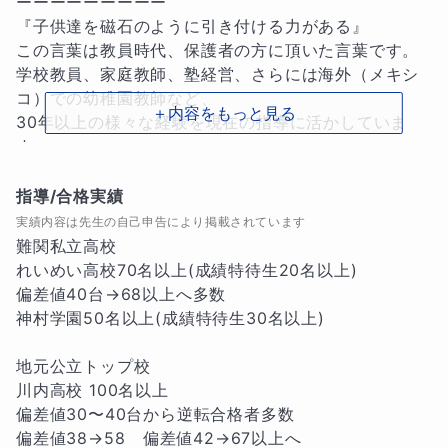
ーーーーーーーーー

『子供達を磁石のように引き付ける力がある』

この言葉は教員時代、保護者の方に頂いた言葉です。

学校教員、家庭教師、塾経営、さらには海外（メキシ
コ）での幼稚園教師など、

＋内容をもっと見る
30年以上の様々な経験を現在の指導に活かしていま
す。

お子様の現状を的確に把握し、お子様に相応しい問題
指導/合格実績
(手書きプリント)に作り変えます。

実績内容は先生の自己申告により掲載されています
ホワイトボードでオリジナルの教具を自在に動かし、
難関私立高校

楽しく確実に成績を上げていきます。

れいめい高校70名以上(成績特待生20名以上)　

なんと200人中180番の中2のお子様が半年間で10番以
偏差値40台→68以上へ多数　

内に！

神村学園50名以上(成績特待生30名以上)

「数学が楽しくなった！」と学校の授業も意欲的に！
ご家庭での笑顔も増え自己肯定感もアップ！他教科の
地元公立トップ校

成績も伸び始めました。

川内高校 100名以上　

偏差値30〜40台から逆転合格者多数

◆授業のポイント

偏差値38→58   偏差値42→67以上へ
