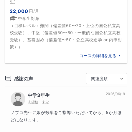
生)
【学歴】

22,000
円
/月
国立鹿児島大学　教育学部　小学校教員養成課程　入
中学生
対象
学

（目標レベル：
難関（偏差値60〜70・上位の国公私立高
国立鹿児島大学　教育学部　小学校教員養成課程　数
校受験）、中堅（偏差値50〜60・一般的な国公私立高校
学専修　卒業

受験）、基礎固め（偏差値〜50・公立高校進学 or 内申対
策）
）
【職歴】

鹿児島県公立学校教員(小学校)　16年

コースの詳細を見る
メキシコ nakayoshi幼稚園ハポネス(日本語)の先生

家庭教師(中学数学指導)　3年

個別指導塾(算数・中学数学指導)　1年　

感謝の声
関連度順
進学塾経営(算数・中学数学・中学理科の指導）10年以
上

2026/06/19
中学3年生
志望校：
未定
【免許・資格】

小学校教諭１種免許状

ノブコ先生に娘が数学をご指導いただいてから、5か月ほ
中学校教諭１種免許状（数学）

どになります。

高等学校教諭１種免許状（数学）
