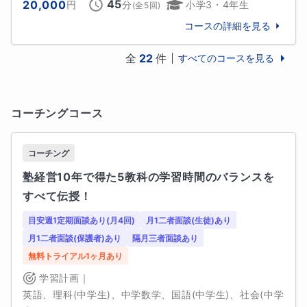
45
20,000
円
分
小学3・4年生
(全
5
回)
🌸

授業中、考え方を説明してもらいますが、お話が苦手
コースの詳細を見る
でも安心してください✨

少しずつ、自分の言葉にする場面を増やしていきま
全
22
件
すべてのコースを見る
す。

安心して授業を受けてもらえたらと思います♪

にこにこ笑顔で待ってますね😊
コーチングコース
趣味
コーチング
①授業で使う教材（掲示物）や教具（具体物）を作る
塾経営10年で得た5教科の学習時間のバランスを
こと。お子様の反応を想像して、ワクワクしながら作
すべて伝授！
っています。

②花言葉。

目安週1定期面談あり(月4回)
月1二者面談(生徒)あり
自分にピッタリの花（ピッタリになりたい花）は、雑
月1二者面談(保護者)あり
隔月三者面談あり
草の「カタバミ」です。花言葉は「喜び」「輝く心」
無料トライアル1ヶ月あり
「母のやさしさ」「あなたと共に」です。
学習計画｜
英語、理科(中学生)、中学数学、国語(中学生)、社会(中学
学歴