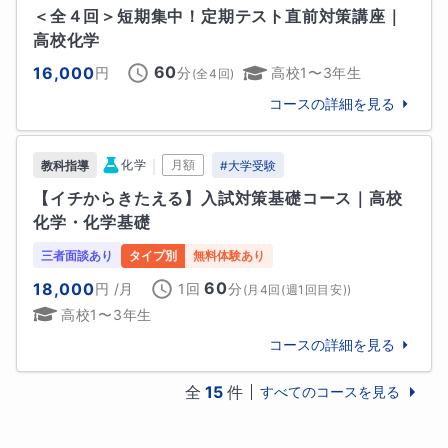
者として、日々「まだ誰も知らない問い」に向き合っ
＜全４回＞短期集中！定期テスト直前対策講座｜
ていますが、その姿勢は中高生の学びにも通じるもの
高校化学
だと感じています。答えを急がず、「考える力」を育
60
16,000
円
分
高校1〜3年生
(全
4
回)
てることが、今後どの分野に進んでも必要とされる力
コースの詳細を見る
だと思います。つまずきや苦手意識にも丁寧に寄り添
い、長期的に自信と学力の土台を築けるようサポート
いたします。
｜
化学
月額
教科指導
#
大学受験
【イチからきたえる】入試対策基礎コース｜高校
趣味
化学・化学基礎
研究すること

三者面談あり
タイプ別
無料体験あり
　植物の細胞壁に関する研究をしています。新しい
60
18,000
円
/月
1回
分
「なぜ？」に出会うのが楽しいです。

(
月4回(週1回目安)
)
高校1〜3年生
アニメ・映画鑑賞

コースの詳細を見る
　好きなジャンルはサスペンス。最近の話題作から名
作まで幅広く楽しんでいます。

全
15
件
すべてのコースを見る
スポーツ観戦
