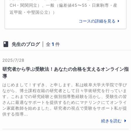
CH・関関同立）、一般（偏差値45〜55・日東駒専・産
近甲龍・中堅国公立）
）
コースの詳細を見る
先生のブログ
|
全
1
件
2025/7/28
研究者から学ぶ受験法！あなたの合格を支えるオンライン指
導
はじめまして！すずき、と申します。私は岐阜大学大学院で学び
ながら、博士課程在籍の研究者として日々学術研究を行っていま
す。これまでの研究経験と個別指導塾経験を活かし、受験生の皆
さんに最適なサポートを提供するためにマナリンクにてオンライ
ン家庭教師を始めました。研究者の視点で受験をサポート私が提
供する指導...
続きを読む