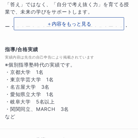
「答え」ではなく、「自分で考え抜く力」を育てる授
業で、未来の学びをサポートします。

＋内容をもっと見る
ー・－・ー・－・ー・－・ー・－・ー・－・ー・－・
ー・

💡他の先生にはない強み

指導/合格実績
「思考のプロセスを可視化する“問いのナビゲータ
実績内容は先生の自己申告により掲載されています
ー”」

※個別指導塾時代の実績です。

10年の塾講師経験で培った「寄り添う力🤝」と、研究
・京都大学　1名

者として日々問いを掘り下げる「分析力🔍」を掛け合
・東京学芸大学　1名

わせた指導が私の強みです。

・名古屋大学　3名

「わからない」をそのままにせず、「なぜそう考えた
・愛知県立大学　1名

のか」「どこで詰まったのか」を丁寧に言語化。

・岐阜大学　5名以上

自分で考え、納得できるまで一緒に進みます。

・関関同立、MARCH　3名

知識ではなく、思考の土台を育てたい方におすすめで
など
す。

📚 指導方針・ポイント
