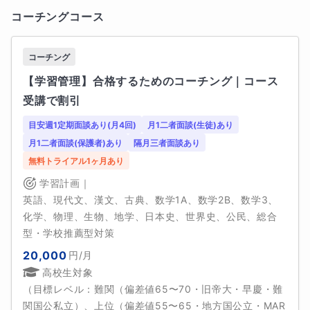
　特に欧州サッカーが好きで、日本人選手が所属する
コーチングコース
チームの試合をよく観ています。
コーチング
学歴
【学習管理】合格するためのコーチング｜コース
【学歴】

2010年　県立恵那高等学校（理数科）卒業

受講で割引
2014年　静岡大学 農学部 卒業

目安週1定期面談あり(月4回)
月1二者面談(生徒)あり
2023年　岐阜大学 大学院 自然科学技術研究科 卒業

月1二者面談(保護者)あり
隔月三者面談あり
2025年　岐阜大学 大学院 連合農学研究科 在籍

無料トライアル1ヶ月あり
【職歴】

学習計画｜
2014年 株式会社HOMESエデュケーション 入社（正
英語、現代文、漢文、古典、数学1A、数学2B、数学3、
社員：2014年～2020年）

化学、物理、生物、地学、日本史、世界史、公民、総合
2023年 正社員→契約社員→非常勤講師を経て退社

型・学校推薦型対策
※個別指導形式で、高校生（数学、化学、生物）・中学
20,000
円
/月
生（数学、理科、英語）などを担当

高校生
対象
　集団指導形式で、高校生数学や2次試験対策を担当
（目標レベル：
難関（偏差値65〜70・旧帝大・早慶・難
関国公私立）、上位（偏差値55〜65・地方国公立・MAR