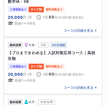
ら鍛えたい理系志望の方

数学ⅠA・ⅡB
・総合型選抜や推薦を視野に、学力を積み重ねたい方

三者面談あり
タイプ別
無料体験あり
・現役研究者と交流して、大学での学びを一足先にイ
60
20,000
円
/月
1回
分
(
月4回(週1回目安)
)
メージしたい方

高校1〜3年生
ー・－・ー・－・ー・－・ー・－・ー・－・ー・－・
コースの詳細を見る
ー・

｜
生物
月額
教科指導
#
大学受験
🧒生徒様へ

私は研究者として、日々「どうして？」を考え続けて
【プロまできわめる】入試対策応用コース｜高校
います。

生物
勉強でも、「わからない」をそのままにせず、自分で
三者面談あり
タイプ別
無料体験あり
納得できるまで考える力が大切です。

60
20,000
円
/月
1回
分
(
月4回(週1回目安)
)
一緒にその力を育てていきましょう。失敗しても大丈
高校1〜3年生
夫！ 大切なのは、問い続けることです。

コースの詳細を見る
👩‍👧保護者様へ

お子さまが勉強に向き合う中で、「わからないことに
｜
化学
単発/短期
教科指導
どう向き合うか」は非常に大切な経験です。私は研究