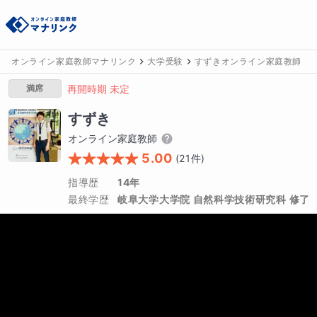
オンライン家庭教師マナリンク
大学受験
すずきオンライン家庭教師
満席
再開時期 未定
すずき
オンライン家庭教師
5.00
(
21
件)
指導歴
14年
最終学歴
岐阜大学大学院 自然科学技術研究科 修了