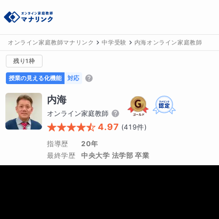
オンライン家庭教師マナリンク
中学受験
内海オンライン家庭教師
残り1枠
授業の見える化機能
対応
内海
オンライン家庭教師
4.97
(
419
件)
指導歴
20年
最終学歴
中央大学 法学部 卒業