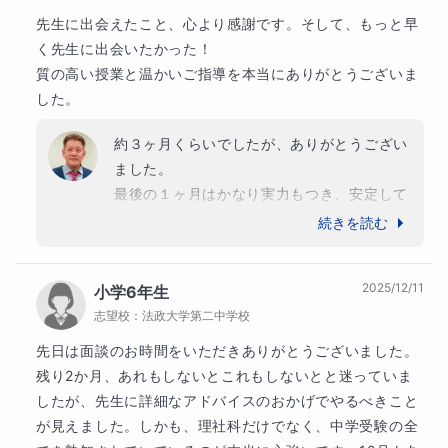
す。

草加南高校

先生に出会えたこと、心より感謝です。そして、もっと早
やる気さえあれば、何も心配はいりません。

越谷西高校

く先生に出会いたかった！

一緒に計画を立てて頑張っていきましょう！
市立船橋高校

質の高い授業と温かいご指導を本当にありがとうございま
松戸六実高校

した。
草加東高校

趣味
八千代東高校

約３ヶ月くらいでしたが、ありがとうござい
旅行、阪神タイガース
実籾高校

ました。

越谷東高校

最後の１ヶ月はかなり実力もつき、安定して
学歴
船橋二和高校

過去問の点数も取れるようになっていまし
続きを読む
【学歴】

松伏高校

た。

1984年　船橋市立習志野台中学校卒業

船橋北高校

難しい問題でも対応できるようになり、自信
1987年　中央大学杉並高校卒業

吉川美南高校

2025/12/11
小学6年生
を持って本番に向かえると思います。

1991年　中央大学　法学部　法律学科卒業

船橋古和釜高校

志望校：
法政大学第二中学校
本当に頑張ったと思いますし、ご家族のサポ
船橋法典高校
ートもとても熱心でした。

先日は面談のお時間をいただきありがとうございました。

【職歴】

この受験はとても良い経験になったと思いま
高校
残り2か月、あれもしないとこれもしないとと迷っていま
1992〜2005年　株式会社　日新堂書店

す。
難関国公立高校
したが、先生に詳細なアドバイスのおかげでやるべきこと
2006〜2018年　ITTO個別指導学院

千葉県立佐倉高等学校
船橋市立船橋高等学校
が見えました。しかも、理社科だけでなく、中学受験の全
2018〜2019年　株式会社　セレモニー
