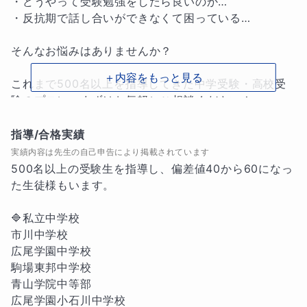
・どうやって受験勉強をしたら良いのか…

・反抗期で話し合いができなくて困っている…

そんなお悩みはありませんか？

＋内容をもっと見る
これまで500名以上を指導してきた中学受験・高校受
験のプロに、まずはお気軽にご相談ください！

皆さんのお悩みを解決いたします！

指導/合格実績
実績内容は先生の自己申告により掲載されています
🔷オーダーメイドのカリキュラム

500名以上の受験生を指導し、偏差値40から60になっ
お子様の現状を伺いながら、それぞれの成績や個性に
た生徒様もいます。

合わせて、志望校に向けた一人ひとりのカリキュラム
を作成し指導いたします。

🔷私立中学校

市川中学校

①教材選定

広尾学園中学校

使用するテキストは生徒様によって変わってきます
駒場東邦中学校

が、教科書準拠版や受験用の総合問題テキスト、ハイ
青山学院中等部

レベル問題集、進学塾で使用しているテキストなど
広尾学園小石川中学校
