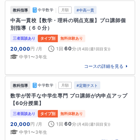
模擬試験や定期テストごとに三者面談を行い、現状の
芝浦工業大学柏高校

｜
中学数学
月額
教科指導
#
中高一貫
報告とカリキュラムの見直し、進路指導と今後の学習
専修大学松戸高校

中高一貫校【数学・理科の弱点克服】プロ講師個
計画についてご提案を行います。

国際基督教大学高校

別指導（６０分）
春日部共栄高校

日本大学習志野高校

三者面談あり
タイプ別
無料体験あり
🔷授業の進め方

八千代松陰高校

60
20,000
円
/月
1回
分
(
月4回(週1回目安)
)
【冒頭10分】

明治学院高校

中学1〜3年生
宿題の確認と前回授業の理解度確認。

昌平高校

コースの詳細を見る
東京学館浦安高校

▽

国府台女子学院高等部

浦和学院高校

｜
中学数学
月額
教科指導
#
定期テスト
【講義と演習45分~75分】

花咲徳栄高校

その授業で進めていく予定の内容を順次理解できるま
数学が苦手な中学生専門 プロ講師が内申点アップ
千葉英和高校

で説明し、演習をして自分で解けるようになっている
【60分授業】
千葉日本大学第一高校

かを確認。

実践学園高校

三者面談あり
タイプ別
無料体験あり
解けるようになったら応用問題にチャレンジ。

専修大学附属高校

60
20,000
円
/月
1回
分
(
月4回(週1回目安)
)
目黒日本大学高校

中学1〜3年生
★マンツーマン授業のため生徒様の理解度に合わせて
叡明高校
