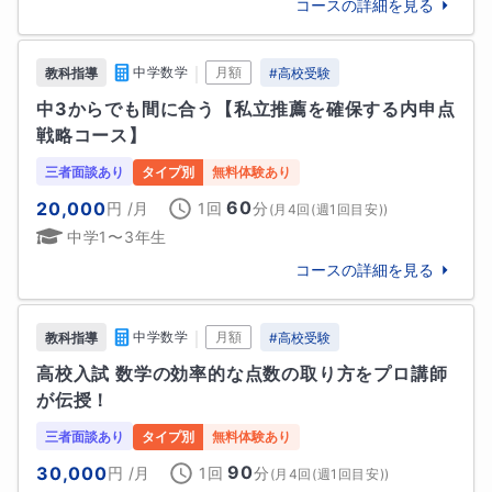
単元を進めていきます。学校や進学塾のように理解で
昭和学院高校

コースの詳細を見る
きていないのにどんどん先に進んでいくことはありま
東海大学付属浦安高校

せん。

浦和実業学園高校

｜
中学数学
月額
教科指導
#
高校受験
東葉高校

★生徒様に合わせて必要な問題を選定しながら進めて
中3からでも間に合う【私立推薦を確保する内申点
関東第一高校

いくので、時間の無駄も省けます。

戦略コース】
岩倉高校

秀明大学学校教師学部附属秀明八千代高校

三者面談あり
タイプ別
無料体験あり
▽

東京学館船橋高校

60
20,000
円
/月
1回
分
(
月4回(週1回目安)
)
中学1〜3年生
【最後5分】

その日の授業のまとめと宿題の提示。

🔷公立高校

コースの詳細を見る
船橋高校

★実は、成績が上がるかどうかは授業よりも宿題など
佐倉高校

｜
中学数学
月額
教科指導
#
高校受験
の家庭学習が大切になります。授業は基本的に1科目週
千葉東高校

1回ですが、それ以外の週6日は家庭学習となるので、
高校入試 数学の効率的な点数の取り方をプロ講師
薬園台高校

そこをいかに大切に活用するかで結果が変わってきま
が伝授！
越谷北高校

す。でもご心配はいりません、宿題管理もきっちりと
八千代高校

三者面談あり
タイプ別
無料体験あり
行います。

船橋東高校

90
30,000
円
/月
1回
分
(
月4回(週1回目安)
)
不動岡高校
