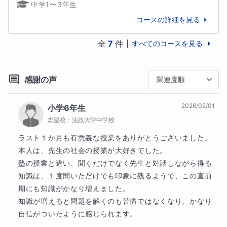
中学1〜3年生
越ケ谷高校

志望校など進路に不安がある方も、お気軽にご相談く
幕張総合高校

コースの詳細を見る
ださい。将来の夢をかなえるために、どうするのが一
鎌ヶ谷高校

番近道なのかご提案します。いつでも進路指導や学習
木更津工業高専

全
7
件
すべてのコースを見る
相談を行います。
成田国際高校

越谷南高校

感謝の声
春日部女子高校

関連度順
保護者様へのメッセージ
国府台高校

お子様の勉強を管理してあげたいけどなかなか時間が
津田沼高校

2026/02/01
小学6年生
ないご家庭は、いつでもご相談ください。

松戸国際高校

毎日お子様に宿題をやったのか確認するのは、ストレ
志望校：
法政大学中学校
春日部東高校

スが溜まりますよね。

ラスト１か月も有意義な授業をありがとうございました。

検見川高校

保護者様のご希望をお伝えいただければ、それに沿っ
本人は、先生の社会の授業が大好きでした。

国分高校

た指導をこちらで行います。
塾の授業と違い、聞くだけでなく先生と対話しながら得る
浦和北高校

知識は、１度聞いただけでも印象に残るようで、この直前
習志野高校

生徒様へのメッセージ
期にも知識がかなり増えました。

船橋芝山高校

受験を控えて、なかなか相談する人もいなくて不安な
杉戸高校

知識が増えると問題を解くのも苦痛ではなくなり、かなり
ことも多いでしょう。

越谷総合技術高校

自信がついたように感じられます。

何でも相談していただければ、一緒に解決していきま
草加高校
