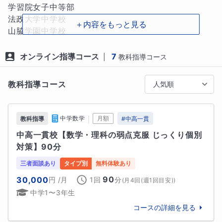
様々です。

学習院女子中等部

法政大学中学校

＋内容をもっと見る
②授業スピード

山脇学園中学校

授業スピードも生徒様ごとにオーダーメイドで進めま
麗澤中学校

す。何より、生徒様が嫌にならずに続けられるように
千葉日本大学第一中学校

オンライン指導コース
7
|
教科指導コース
伴走します。

創価中学校

日出学園中学校

教科指導コース
人気順
③宿題管理

独協埼玉中学校

授業がない日の家庭学習について、どの日に何を勉強
西武台千葉中学校

すればいいのか、生徒様と一緒に計画を立てます。

中村中学校

｜
中学数学
月額
教科指導
#
中高一貫
玉川学園中学部

中高一貫校【数学・理科の弱点克服 じっくり個別
★指導科目だけではなく、すべての科目をいつどれく
明星中学校

対策】90分
らい勉強するのか、学校の宿題や試験に合わせてカリ
トキワ松学園中学校

キュラムを作ります。

三者面談あり
タイプ別
無料体験あり
🔷国立中学校

90
30,000
円
/月
1回
分
(
月4回(週1回目安)
)
★アプリで進捗状況を共有し、進めていく中で分から
東京大学教育学部附属中等教育学校

中学1〜3年生
ない問題があればチャットで質問も可能です。

コースの詳細を見る
🔷私立高校

④定期面談の実施

市川高校
