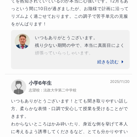
てを熟知されていているのが本当に心強いです。12月もあ
2019〜2022年　学習アカデミー

上位国公立高校
っという間に10日が過ぎましたが、お陰様で計画に沿って
2023〜2025年　個別指導WAM
埼玉県立春日部高等学校
埼玉県立不動岡高等学校
リズムよく過ごせております。この調子で苦手単元の克服
埼玉県立越ケ谷高等学校
をがんばります！
他
12
校
すべて見る
いつもありがとうございます。

中学校
残り少ない期間の中で、本当に真面目によく
難関校
頑張っていらっしゃいます。

市川中学校
東邦大学付属東邦中学校
広尾学園中学校
苦手な分野も少しずつ自信がついてきている
続きを読む
早稲田佐賀中学校
ようですし、この調子で最後まで悔いの残ら
ない受験にしていきましょう。

上位校
2025/11/20
小学6年生
風邪などが流行っていますので、体調管理に
大宮開成中学校
志望校：
法政大学第二中学校
は気を付けて頑張りましょう。
他
27
校
すべて見る
いつもありがとうございます！とても聞き取りやすい話し
方、柔らかな表情・口調で安心して授業を受けることがで
きます。

わからないところはかみ砕いたり、身近な例を挙げて本人
に考えるよう誘導してくださるなど、とても分かりやすい