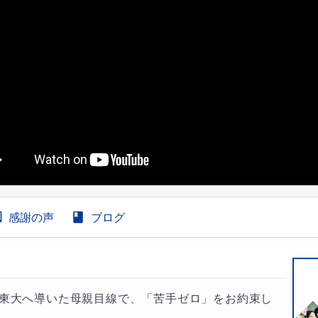
感謝の声
ブログ
を東大へ導いた母親目線で、「苦手ゼロ」をお約束し