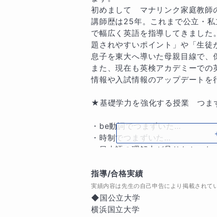
初めまして　マナリンク家庭教師の
講師歴は25年。これまで公立・
で幅広く英語を指導してきました
題されやすいポイント」や「生徒
息子を東大へ導いた母親目線で、
また、現在も英検アカデミーでの
情報や入試情報のアップデートを行
★基礎学力を強化する授業　つま
・be動詞でつまずいた…

・時制でつまずいた…

・日本語の理解力が足りなかった…
・語彙力をつける方法が分からない
指導/合格実績
語学はそのちょっとしたつまずき
実績内容は先生の自己申告により掲載されて
さんの興味・得意分野・性格に合
◆国公立大学

に関係ありません。各々の力に応
横浜国立大学
