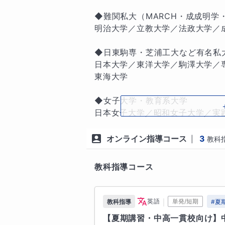
・学び方、立ち止まる場所も進むペ
◆難関私大（MARCH・成成明学・G
・英語は暗記ではない　

明治大学／立教大学／法政大学／
・英語を理解し、英語を使い、でき
◆日東駒専・芝浦工大など有名私大
　これらを大切にして授業を行って
日本大学／東洋大学／駒澤大学／
（※集団の授業形式では取り戻せ
東海大学

しますのでご安心ください😊）

◆女子大学・教育系大学

日本女子大学／昭和女子大学／実
★元教員の強みを活かしたオリジナ
ス女学院大学／東洋英和女学院大
オンライン指導コース
3
|
教科
・定期テスト対策(中間・期末・学年
◆中堅・地域・専門系大学

・実力テスト対策

神奈川大学／神奈川工科大学／関
教科指導コース
武蔵野大学／立正大学／和光大学
それらの出題傾向を分析したオリジ
東京国際大学／湘南医療大学／松
私は元教員として、ほぼ毎学期複
学／横浜創英大学／桜美林大学／亜
｜
英語
単発/短期
教科指導
#
夏
参りました。教科書のどこがどの
【夏期講習・中高一貫校向け】
◆その他・医療・看護・地域系大学