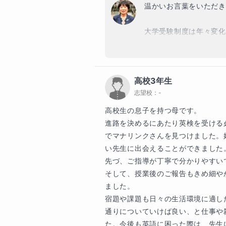
精神的にも肉体的にも成長めざま
温かいお言葉をいただき
ります。その「きっかけ」をみつ
験の全てを活かした授業を生徒さま
大学受験制度は年々変化
る場面が多いかと思いま
◆生徒様へ

ただけるよう、お子様の
画まで丁寧にサポートす
英語が苦手でも大丈夫、安心して
高校3年生
のやり方を見つけます。英語があ
志望校：
-
また、日頃よりご家庭で
目です。焦らず、自分のペースで
数か月で着実な成長につ
高校生の息子を持つ母です。

遠慮なく質問してくださいね。一
進路を決めるにあたり英検を受ける
ましょう！あなたの成長を全力でサ
このようなお言葉をいた
でマナリンクさんを見つけました。
今後も、生徒様・保護者
い先生に出会えることができました。
ける指導を心掛けてまい
先づ、ご指導が丁寧で分かりやすい
◆保護者様へ

そして、授業後のご報告もきめ細や
お子さまの学習を支えるご家庭の
引き続き、どうぞよろし
ました。

指導を心がけています。不安や疑
宿題や課題も日々の生活環境に適し
績向上だけでなく、学ぶ意欲や自
ながら一緒に成長を見守ってまい
通りについていけば良い、と仕事や
た。今後も英語に困った際は、先生