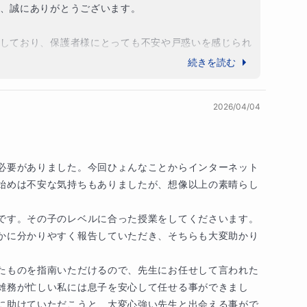
しい時期の中高生は「きっかけ」ひとつで大きく変
、誠にありがとうございます。

けて伸ばすことを20年間研究してまいりました。経
1人1人に行ってまいります。

しており、保護者様にとっても不安や戸惑いを感じられ
す。そのような中で、少しでも安心して進路を考えてい
続きを読む
現状や目標に合わせて、英検対策から受験制度・学習計
ることを大切にしております。

ください。どんどん好きになります。あなたの勉強
2026/04/04
なたの世界を広げます。英語は積み重ねが大切な科
も真剣にお子様を支えてくださっているからこそ、この
一歩ずつ進んでいきましょう。わからないところは
ながっているのだと感じております。

緒に楽しく学びながら、確かな力を身につけていき
必要がありました。今回ひょんなことからインターネット
ポートします。

だけましたこと、大変励みになります。

始めは不安な気持ちもありましたが、想像以上の素晴らし
様双方に寄り添いながら、安心して学習を進めていただ


ります。

です。その子のレベルに合った授業をしてくださいます。
かに分かりやすく報告していただき、そちらも大変助かり
ご負担を軽減しながら、効率的に英語力を伸ばせる
くお願いいたします。
問があればいつでもご相談ください。お子さまの成
たものを指南いただけるので、先生にお任せして言われた
信を育てるサポートを丁寧に行い、ご家庭と連携し
ります。
雑務が忙しい私には息子を安心して任せる事ができまし
に助けていただこうと、大変心強い先生と出会える事がで