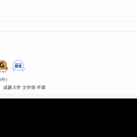
6
件)
成蹊大学 文学部 卒業