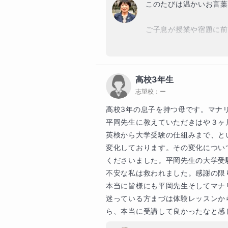
研修をする外国人の語学力にショ
このたびは温かいお言葉
す。

ご子息が授業や宿題に前
退職後は

習のリズムが整いつつあ
2000年～2011年　公文教室に
日程を確認しながら、ご
2005年～2012年　神奈川県の
立した学習習慣につなが
2013年～2025年　私立高校
高校3年生
を指導、　　副担任、担任として生
志望校：
ー
また、保護者様に安心し
れしく思います。思春期
高校3年の息子を持つ母です。マナ
公立・私立の中学校・高校で英語
めていくことが何より大
平岡先生に教えていただきはや３ヶ月
生徒のサポートも豊富に経験してい
英検から大学受験の仕組みまで、と
今後も定期テスト対策は
変化しております。その変化につい
そして私自身、難関校（麻布学園
入れてまいります。引き
研、鉄緑会のことや難関校、難関
くださいました。平岡先生の大学受
シロさも保護者の側から経験しまし
不安な私は救われました。感謝の限り
本当に皆様にも平岡先生そしてマナ
だからこそ、学習や進路の悩みに
迷っている方まづは体験レッスンか
度や個性に合わせた丁寧な指導で
ら、本当に受講して良かったなと感