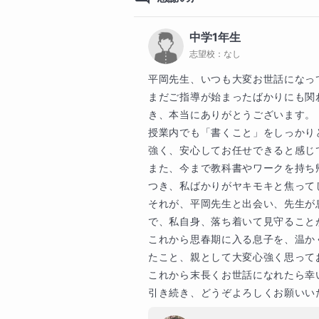
上位校
リスニングや速読、英単語テスト
公文国際学園中等部
ンポを上げながら、本日のターゲ
中学1年生
などの基礎力の定着を図り、四技
中堅校
志望校：
なし
桜美林中学校
平岡先生、いつも大変お世話になって
・信頼関係を築き、読む、書く、
その他
まだご指導が始まったばかりにも関
・構造を知り、言語を読むスイッチ
横浜創英中学校
き、本当にありがとうございます。

・視野を広げること

授業内でも「書くこと」をしっかり
専門学校
日々心して指導を積み重ね、生徒
強く、安心してお任せできると感じて
その他
また、今まで教科書やワークを持ち
グレッグ外語専門学校横浜校
イムス
つき、私ばかりがヤキモキと焦って
カワイ音楽学園
4技能をバランス良く伸ばし、一生
それが、平岡先生と出会い、先生が
で、私自身、落ち着いて見守ること
これから思春期に入る息子を、温か
◆自己紹介◆

たこと、親として大変心強く思ってお
20代の頃石油プラント会社に勤
これから末長くお世話になれたら幸い
東、東南アジア、欧米など20ヶ
引き続き、どうぞよろしくお願いい
した。アラビア語などの母国語だ