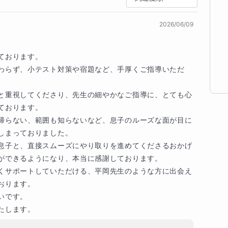
のウォーミングアップで頭を柔らかく、集中力とテ
ット攻略をしっかり演習します。発音や語彙や文法
2026/06/09
能をバランスよく伸ばすことを重視しています。

おります。

考える、伝え合うをたくさん積むこと

わらず、小テスト対策や宿題など、手厚くご指導いただ
を変換すること

と重視してくださり、先生の細やかなご指導に、とても心
さんの進路達成へとつなげてまいりました。

おります。

帰らない、範囲も知らないなど、息子のルーズな面が目に
横浜国際看護専門学校
アイム湘南理容美容専門学校
しまっておりました。

役に立つ英語力を身につけましょう。

息子と、直接スムーズにやり取りを進めてくださるおかげ
ができるようになり、本当に感謝しております。

くサポートしていただける、平岡先生のような方に出会え
ります。

務。海外研修生の受け入れ業務を担当しました。中近
です。

国の研修生全員と英語でコミュニケーションをとりま
たします。
けでなく英語を流ちょうに使い海外の会社で一年間