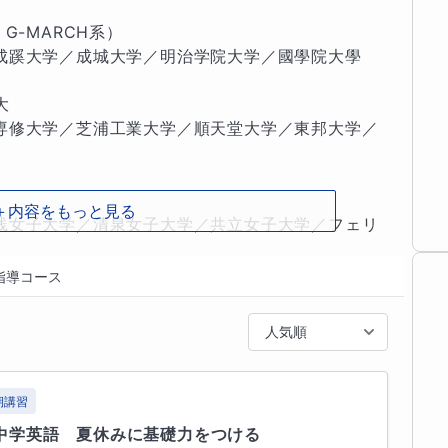
ースも千差万別　

-MARCH系）

成蹊大学／成城大学／明治学院大学／國學院大學

ることを広げる



おります。

専修大学／芝浦工業大学／順天堂大学／東邦大学／
ない分野がありますよね。そこを見つけ丁寧に指導
＋内容をもっと見る
践女子大学／清泉女子大学／共立女子大学／フェリ
ル問題★

学／鎌倉女子大学／相模女子大学

指導コース
末)

東学院大学／産業能率大学／玉川大学／文教大学／
人気順
／帝京大学／帝京平成大学／鶴見大学／東海大学／
ナル問題を使います。

蔭大学／松陰横浜大学／多摩大学／田園調布学園大
数学年の定期試験を作成し、成績処理も長年行って
細亜大学

期講習
ように出題されるかを攻略します。

中学英語　夏休みに基礎力をつける

