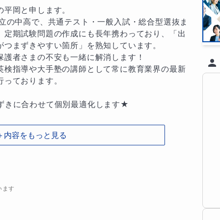
平岡と申します。

私立の中高で、共通テスト・一般入試・総合型選抜ま
。定期試験問題の作成にも長年携わっており、「出
がつまずきやすい箇所」を熟知しています。

保護者さまの不安も一緒に解消します！

英検指導や大手塾の講師として常に教育業界の最新
っております。

ずきに合わせて個別最適化します★

＋内容をもっと見る


…

をクリアすることで楽にぐんと力がつきます。生徒
います
わせて、最適な学び方を設計します。語学力は学年
じた学習方法が何よりも力になります。
