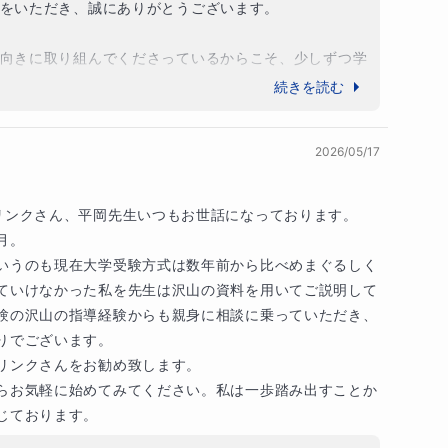
ックを受けたことが英語教育に目覚めたきっかけで
をいただき、誠にありがとうございます。

向きに取り組んでくださっているからこそ、少しずつ学
るのだと思います。私自身も、学校の学習状況やテスト
続きを読む
て小学生から中学生までの英国数の指導

本人と直接やり取りできる環境を大切にし、一歩ずつ自
公立中学校で非常勤講師として中学生の英語を指導

るようサポートしてまいります。

で非常勤講師、特任講師、専任講師として高校生の英語
2026/05/17
徒の進路指導も行いました

て見守っていただけているとのお言葉を頂戴し、大変う
のお子さまとの学習は、ご家庭と講師が連携しながら進
リンクさん、平岡先生いつもお世話になっております。

指導を行い、担任として保護者対応や悩みを抱えた
切だと考えております。

。

ます。

いうのも現在大学受験方式は数年前から比べめまぐるしく
もちろん、将来につながる英語力の土台づくりにも力を
ていけなかった私を先生は沢山の資料を用いてご説明して
）から東大に進学した息子の母親でもあり、日能
続きどうぞよろしくお願いいたします。
大学（アカデミックなこと、体育会のこと）のオモ
験の沢山の指導経験からも親身に相談に乗っていただき、
た。

でございます。

リンクさんをお勧め致します。

寄り添った指導が強みです。生徒一人ひとりの理解
らお気軽に始めてみてください。私は一歩踏み出すことか
、効率よく実力を伸ばせる環境を提供します。

じております。