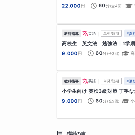
神奈川県の公立・私立の中学校、
順天堂大学／湘南医療大学　ほか
60
22,000
円
分
(全
4
回)
様々な授業をいたしました。英検
大学
難関私立大学
★『非言語的な表現力』も育てます
中央大学
法政大学
明治大学
｜
英語
単発/短期
教科指導
#
夏
・プレゼン,発表になると緊張して
準難関/上位国公立大学
高校生　英文法　勉強法｜1学
・グループワークで本来の力を発揮
横浜国立大学
60
9,000
円
分
高
(全
2
回)
そんな生徒さんも多いのでは無い
どそのようなジレンマに陥ることが
高校
｜
英語
単発/短期
難関国公立高校
教科指導
#
夏
緊張をほぐし、声の大きさ等の非
神奈川県立横浜翠嵐高等学校
神奈川
くださいね！

小学生向け 英検3級対策 丁寧
上位国公立高校
60
9,000
円
分
小
(全
2
回)
◆授業の流れ◆

神奈川県立横浜平沼高等学校
神奈川
生徒さまとのコミュニケーション
ばせるようサポートしています。

中学校
感謝の声