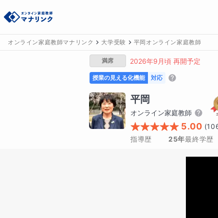
オンライン家庭教師マナリンク
大学受験
平岡オンライン家庭教師
満席
2026年9月頃 再開予定
授業の見える化機能
対応
平岡
オンライン家庭教師
5.00
(
10
指導歴
25年
最終学歴