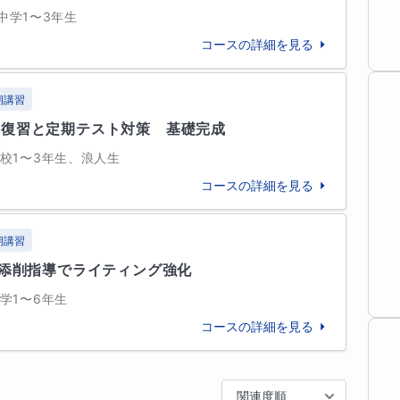
高等学校で基礎英語から大学入試レベルの英語まで
多数
中学1〜3年生
、学校推薦選抜や総合型選抜対策ももちろんです。

コースの詳細を見る
★

立教大学
期講習
話せない

期復習と定期テスト対策　基礎完成
できない

校1〜3年生、浪人生
でしょうか？完璧主義で丁寧に取り組む生徒さんほ
コースの詳細を見る
他
77
校
すべて見る
多いと感じております。

期講習
言語的な表現力もしっかり指導しますので安心して
県立横浜緑ケ丘高等学校
な添削指導でライティング強化
学1〜6年生
県立希望ケ丘高等学校
神奈川県立相模原高等学校
コースの詳細を見る
を大切にします。また生徒さまが主体的に学び、伸
他
9
校
すべて見る
関連度順