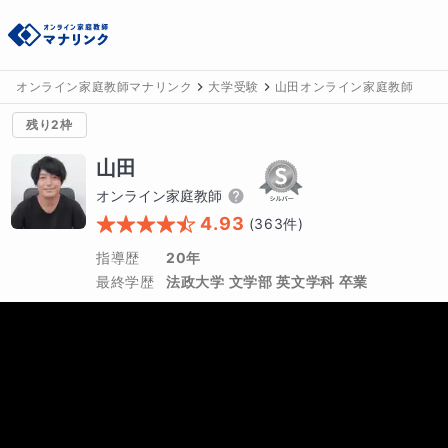
オンライン家庭教師マナリンク
大学受験
山田オンライン家庭教師
残り2枠
山田
オンライン家庭教師
4.93
(
363
件)
指導歴
20年
最終学歴
法政大学 文学部 英文学科 卒業