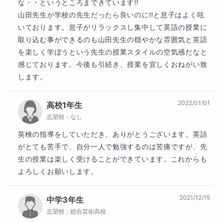
な・・というところまできています‼︎

お手伝いを一緒させてもらえたら幸いです。

山田先生が学校の先生だったら良いのに‼︎と息子はよく呟
パソコンの向こう側でお待ちしております。
いております。息子がリラックスし集中して英語の授業に
取り込む事ができるのも山田先生の穏やかな雰囲気と英語
趣味
を楽しく学ぼうという先生の授業スタイルの空気感だなと
作曲
感じております。今後も引続き、授業を宜しくおねがい致
します。
学歴
2022/01/01
高校1年生
香川県立高松西高校　卒業

志望校：
なし
法政大学文学部英文学科　卒業

英語科教員免許を取得
英検の指導をしていただき、ありがとうございます。英語
がとても苦手で、自分一人で勉強するのは苦痛ですが、先
生の授業は楽しく受けることができています。これからも
よろしくお願いします。
2021/12/15
中学3年生
志望校：
総合芸術高校