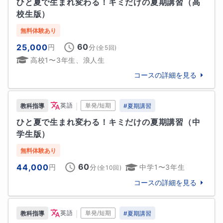
ひと夏で生まれ変わる！キミだけの夏期講習（高
よね…？」

校生版）
私は、「社会に出てから必ず求められる“人間力”を養
う絶好の機会だからだ」と考えております。

・９月、現状とのギャップを感じ入って間もない大学
無料体験あり
を中退し、新たに大学を受け直すことに。受験時にお
60
25,000
円
分
(全
5
回)
自らの将来に夢や目標を見出せない子どもたちが、今
世話になった塾の門を再び叩いてみたところ、「今か
高校1〜3年生、浪人生
でもやはり多いと感じております。

らじゃ絶対無理！」との驚愕のレスポンスが…すがる
コースの詳細を見る
ような思いで他塾の体験授業へ。

そんな子どもたちに、“自ら目標を設定し、そこに向け
「“絶対無理”って塾の先生に言われちゃったし、やっ
てご家族や周りの先生たちと協力・努力をし、その目
ぱり無理なんですかね…？」

｜
英語
単発/短期
教科指導
#
夏期講習
標をチーム一丸となってクリアしていく”という経験
ひと夏で生まれ変わる！キミだけの夏期講習（中
は、必ずその子たちの“未来を生きる糧”になると信じ
・高３の４月、高校は進学校ではなく、今まで学んで
学生版）
ております。

きた学校の授業内容も受験レベルではない。

「自分が行きたいと思っている大学に受かった人が今
無料体験あり
その未来が学んできたこととは全く畑違いの、例えば
までひとりもいないんです。前例もないですし、厳し
60
44,000
円
分
中学1〜3年生
(全
10
回)
ダンサーやアイドルという新たなフィールドだったと
いでしょうか…？」

しても、です。

コースの詳細を見る
「大丈夫！」

ちなみに。

と私は最初の面談や体験授業の場で彼らに伝えまし
｜
英語
単発/短期
教科指導
#
夏期講習
私には「先生になりたい」という夢のほかに、「音楽
た。
