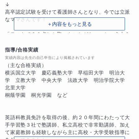
↓

高卒認定試験を受けて看護師さんとなり、今では立派
なママさんです！

＋内容をもっと見る
「テストで３０点しか取ったことがない」という中２
の子にテスト対策を２週間ほどやらせて頂きまして、
結果はなんと５０点アップの８０点！！

指導/合格実績
↓

実績内容は先生の自己申告により掲載されています
「先生、もう英語は自信がついたので塾辞めます！」
（主な合格実績）

と２か月ほどで気持ち良く去っていきました（笑）。

横浜国立大学　慶応義塾大学　早稲田大学　明治大
学　立教大学　中央大学　法政大学　明治学院大学　
「親が建築関係だからさ。」と某大学の建築学科を受
北里大学

験し、見事合格。

桐蔭学園　桐光学園　など

↓

入学後「やっぱプロのダンサーになりたい！！」と、
大学を中退し現在アメリカで武者修行中！

英語科教員免許を取得の後、約２０年間にわたって大
手学習塾３社で塾講師、私立高校で非常勤講師、加え
小４から高３までお付き合いしたお子さんで、「左耳
て家庭教師も経験しながら主に高校・大学受験指導に
が聴こえない」という障がいを抱えながらもそのハン