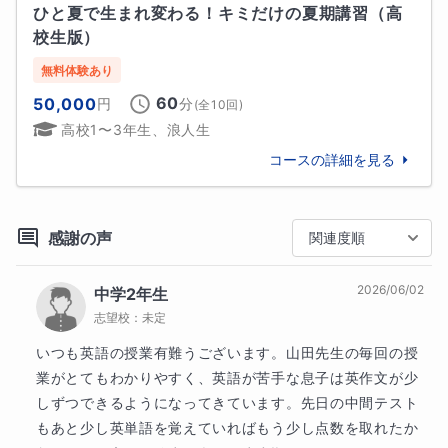
ひと夏で生まれ変わる！キミだけの夏期講習（高
家になりたい」という夢がありました。

そして、全員無事志望校に合格することができまし
校生版）
２９歳までバンドを続けましたが、そこで一旦“プレイ
た。

ヤー”は諦めました。

無料体験あり
しかしそこから性懲りもなく、今度は“作曲家”を目指
希望を捨てず、正しい道を正しいやり方で進むことが
60
50,000
円
分
(全
10
回)
しました。

できれば、“Never Too Late”いつだって誰だって、遅
高校1〜3年生、浪人生
29歳で、ピアノも弾けず、楽譜すら読めないのに、で
すぎることなんて決してないのです。
す（苦笑）。

コースの詳細を見る
大学
難関私立大学
しかしながら。

慶應義塾大学
中央大学
法政大学
明治大学
感謝の声
関連度順
何度も何度も失敗を繰り返しながら、それこそ今まで
立教大学
出会ってきた生徒さんの数ほどボツ曲を抱えながら
2026/06/02
中学2年生
他
4
校
すべて見る
（笑）、そこから10年後の39歳の時には乃木坂46さん
志望校：
未定
にも楽曲提供をさせて頂くまでになっていました。

いつも英語の授業有難うございます。山田先生の毎回の授
そうです。

業がとてもわかりやすく、英語が苦手な息子は英作文が少
人生はやはり、“Never Too Late”なのです。

しずつできるようになってきています。先日の中間テスト
もあと少し英単語を覚えていればもう少し点数を取れたか
目標や夢を見つけるお手伝いを、そしてそれを叶える