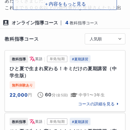
あたってきました。

＋内容をもっと見る
デも克服し、見事早稲田大学に一発合格したバスケ大
これまで５００名以上の個性豊かな生徒さんたちと出
好きっ子もいました。（付き合いも長かったので、さ
会い、数々のドラマティックな大逆転劇を目の当たり
すがに感涙致しました…）

にしてきました。そのうちの数例を紹介させて頂きま
オンライン指導コース
4
|
教科指導コース
↓

す。

大学卒業後、ストリートバスケのパフォーマーとして
教科指導コース
人気順
自らの経験をもとに色々な障がい者施設などをボラン
“Never Too Late”（遅すぎることはない）

ティアで回ってたくさんの笑顔を生み出しています。

・中学の時から睡眠障がいと闘いながら迎えた高３の
｜
英語
単発/短期
教科指導
#
夏期講習
今でも付き合いがある子たちがたくさん居まして、た
夏、模試の結果はD判定・E判定のオンパレード。障が
ひと夏で生まれ変わる！キミだけの夏期講習（中
まにご飯を食べに行って近況報告を受けたりしていま
いの影響もあって普通の受験生ほどしっかりと勉強時
学生版）
す。

間を確保できない現状。

高校や大学に合格することはもちろん大事なことです
「志望校はもう諦めた方が良いでしょうか…？」

無料体験あり
が、教え子たちのその後の様子を見ていると、当たり
60
22,000
円
分
中学1〜3年生
(全
5
回)
前ですがその先の人生の方が圧倒的に長いわけで、“受
・高２の冬、今まで全く勉強などしていなかった
験後をどう生きるか”がやはり大切だなと思う次第でご
コースの詳細を見る
が、“看護師になりたい”という夢が見つかり一念発起
ざいます。

ではじめて塾の体験授業へ。しかしながら中学英語す
ら全く解っていない自分に愕然。

｜
英語
単発/短期
教科指導
#
夏期講習
では、一体何のために受験をするのか？

「今から受験勉強をしてもさすがに間に合わないです